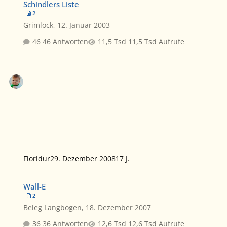
Schindlers Liste
2
Grimlock
,
12. Januar 2003
46 Antworten
11,5 Tsd Aufrufe
Fioridur
29. Dezember 2008
17 J.
Wall-E
Wall-E
2
Beleg Langbogen
,
18. Dezember 2007
36 Antworten
12,6 Tsd Aufrufe