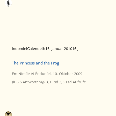
IndomielGalendeth
16. Januar 2010
16 J.
The Princess and the Frog
The Princess and the Frog
Êm Nímíle ét Ënduníel
,
10. Oktober 2009
6 Antworten
3,3 Tsd Aufrufe