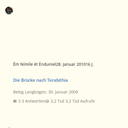
Êm Nímíle ét Ënduníel
28. Januar 2010
16 J.
Die Brücke nach Terabithia
Die Brücke nach Terabithia
Beleg Langbogen
,
30. Januar 2009
3 Antworten
3,2 Tsd Aufrufe