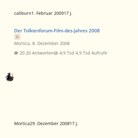
caliburn
1. Februar 2009
17 J.
Der Tolkienforum-Film-des-Jahres 2008
Der Tolkienforum-Film-des-Jahres 2008
Mortica
,
8. Dezember 2008
20 Antworten
4,9 Tsd Aufrufe
Mortica
29. Dezember 2008
17 J.
Schindlers Liste