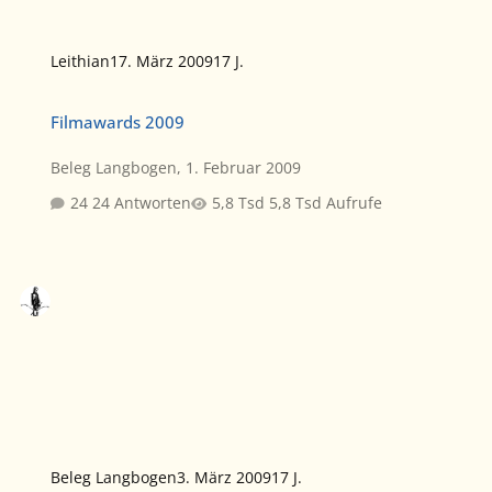
Leithian
17. März 2009
17 J.
Filmawards 2009
Filmawards 2009
Beleg Langbogen
,
1. Februar 2009
24 Antworten
5,8 Tsd Aufrufe
Beleg Langbogen
3. März 2009
17 J.