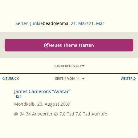
Serien-Junkie
beadoleoma
,
21. März
21. Mär
Neues Thema starten
SORTIEREN NACH
ERSTE SEITE
L
ZURÜCK
SEITE 4 VON 14
WEITER
James Camerons "Avatar"
James Camerons "Avatar"
2
Mondkalb
,
20. August 2009
34 Antworten
7,8 Tsd Aufrufe