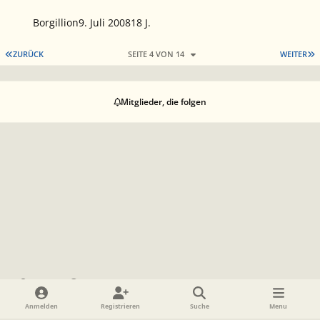
Borgillion
9. Juli 2008
18 J.
ERSTE SEITE
L
ZURÜCK
SEITE 4 VON 14
WEITER
Mitglieder, die folgen
Heller Modus
Dunkler Modus
Systemeinstellung
Sprache
Datenschutzerklärung
Cookies
RSS
Anmelden
Registrieren
Suche
Menu