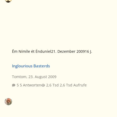
Êm Nímíle ét Ënduníel
21. Dezember 2009
16 J.
Inglourious Basterds
Inglourious Basterds
Tomtom
,
23. August 2009
5 Antworten
2,6 Tsd Aufrufe