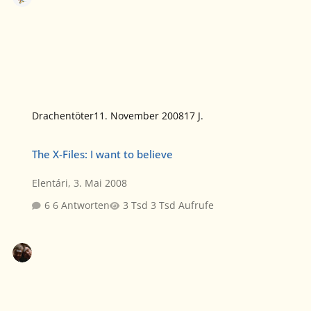
Drachentöter
11. November 2008
17 J.
The X-Files: I want to believe
The X-Files: I want to believe
Elentári
,
3. Mai 2008
6 Antworten
3 Tsd Aufrufe