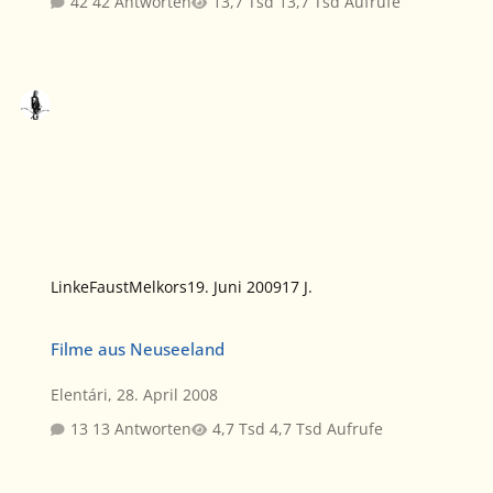
42 Antworten
13,7 Tsd Aufrufe
LinkeFaustMelkors
19. Juni 2009
17 J.
Filme aus Neuseeland
Filme aus Neuseeland
Elentári
,
28. April 2008
13 Antworten
4,7 Tsd Aufrufe