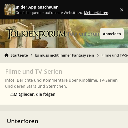
Zu Inhalt springen
In der App anschauen
×
Ig
Greife bequemer auf unsere Website zu.
Mehr erfahren
.
TolkienForum
Anmelden
Startseite
Es muss nicht immer Fantasy sein
Filme und TV-S
Filme und TV-Serien
Infos, Berichte und Kommentare über Kinofilme, TV-Serien
und deren Stars und Sternchen.
Mitglieder, die folgen
Unterforen