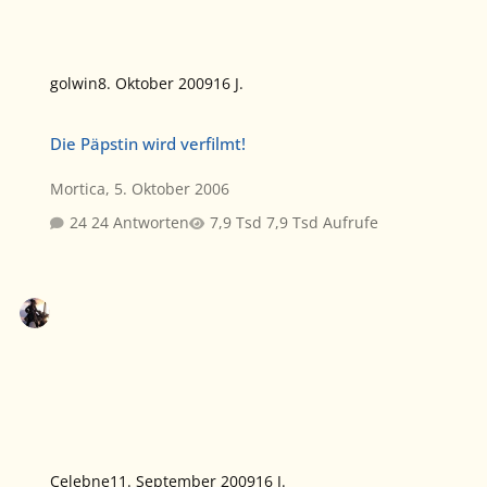
golwin
8. Oktober 2009
16 J.
Die Päpstin wird verfilmt!
Die Päpstin wird verfilmt!
Mortica
,
5. Oktober 2006
24 Antworten
7,9 Tsd Aufrufe
Celebne
11. September 2009
16 J.