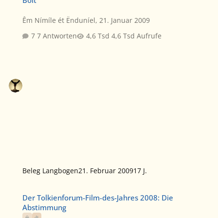
Bolt
Êm Nímíle ét Ënduníel
,
21. Januar 2009
7 Antworten
4,6 Tsd Aufrufe
Beleg Langbogen
21. Februar 2009
17 J.
Der Tolkienforum-Film-des-Jahres 2008: Die Abstimmung
Der Tolkienforum-Film-des-Jahres 2008: Die
Abstimmung