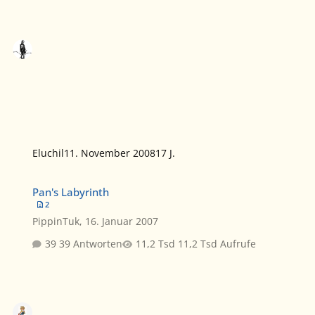
Eluchil
11. November 2008
17 J.
Pan's Labyrinth
Pan's Labyrinth
2
PippinTuk
,
16. Januar 2007
39 Antworten
11,2 Tsd Aufrufe