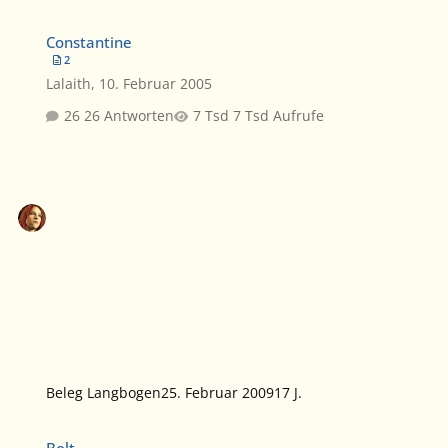
Constantine
Constantine
2
Lalaith
,
10. Februar 2005
26 Antworten
7 Tsd Aufrufe
Beleg Langbogen
25. Februar 2009
17 J.
Bolt