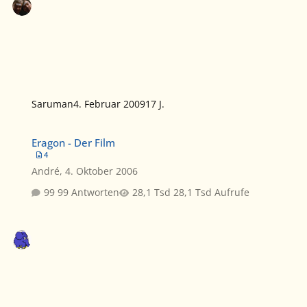
Saruman
4. Februar 2009
17 J.
Eragon - Der Film
Eragon - Der Film
4
André
,
4. Oktober 2006
99 Antworten
28,1 Tsd Aufrufe