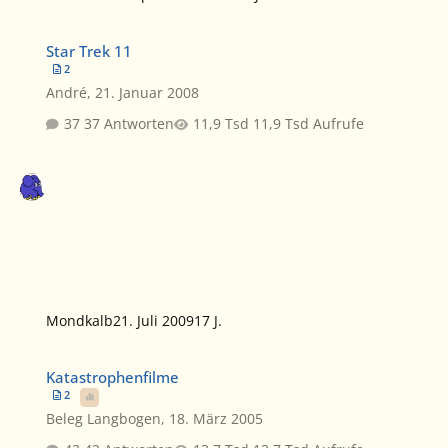
Star Trek 11
Star Trek 11
2
André
,
21. Januar 2008
37 Antworten
11,9 Tsd Aufrufe
Mondkalb
21. Juli 2009
17 J.
Katastrophenfilme
Katastrophenfilme
2
Beleg Langbogen
,
18. März 2005