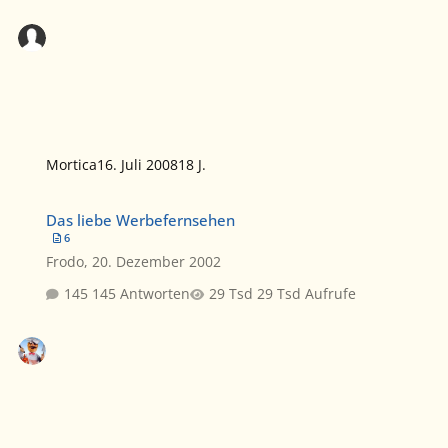
Mortica
16. Juli 2008
18 J.
Das liebe Werbefernsehen
Das liebe Werbefernsehen
6
Frodo
,
20. Dezember 2002
145 Antworten
29 Tsd Aufrufe