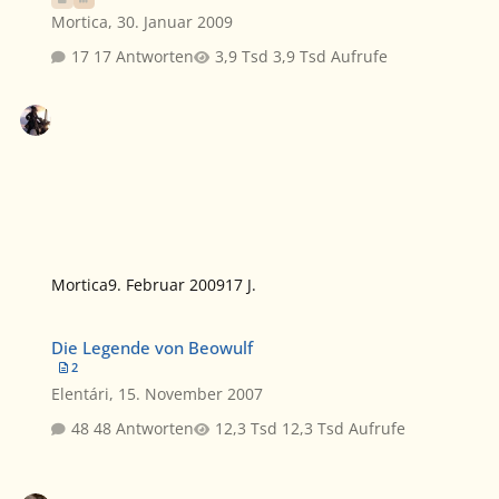
Mortica
,
30. Januar 2009
17 Antworten
3,9 Tsd Aufrufe
Mortica
9. Februar 2009
17 J.
Die Legende von Beowulf
Die Legende von Beowulf
2
Elentári
,
15. November 2007
48 Antworten
12,3 Tsd Aufrufe