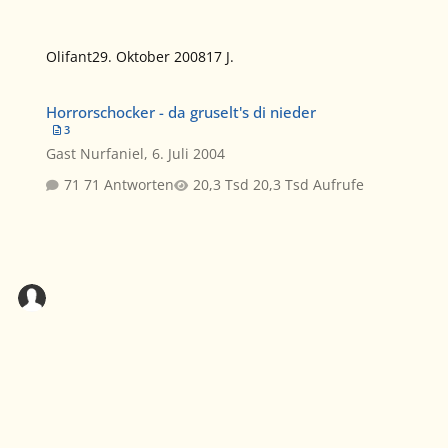
Olifant
29. Oktober 2008
17 J.
Horrorschocker - da gruselt's di nieder
Horrorschocker - da gruselt's di nieder
3
Gast Nurfaniel
,
6. Juli 2004
71 Antworten
20,3 Tsd Aufrufe