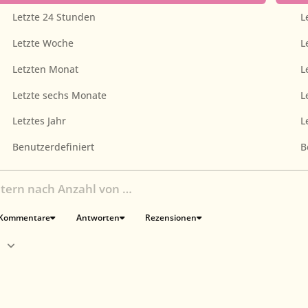
Letzte 24 Stunden
L
Letzte Woche
L
Letzten Monat
L
Letzte sechs Monate
L
Letztes Jahr
L
Benutzerdefiniert
B
ltern nach Anzahl von …
Kommentare
Antworten
Rezensionen