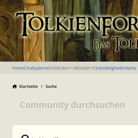
Zu Inhalt springen
Foren
Chat
Galerie
Entdecken
Aktivität
Clubs
Mitgliederkarte
Startseite
Suche
Community durchsuchen