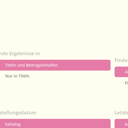
nde Ergebnisse in
Finde
Titeln und Beitragsinhalten
A
Nur in Titeln
E
rstellungsdatum
Letzt
beliebig
b