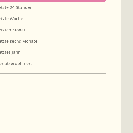
etzte 24 Stunden
etzte Woche
etzten Monat
etzte sechs Monate
etztes Jahr
enutzerdefiniert