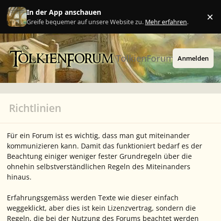
Zu Inhalt springen
In der App anschauen
×
Ig
Greife bequemer auf unsere Website zu.
Mehr erfahren
.
TolkienForum
Anmelden
Richtlinien
Für ein Forum ist es wichtig, dass man gut miteinander
kommunizieren kann. Damit das funktioniert bedarf es der
Beachtung einiger weniger fester Grundregeln über die
ohnehin selbstverständlichen Regeln des Miteinanders
hinaus.
Erfahrungsgemäss werden Texte wie dieser einfach
weggeklickt, aber dies ist kein Lizenzvertrag, sondern die
Regeln, die bei der Nutzung des Forums beachtet werden