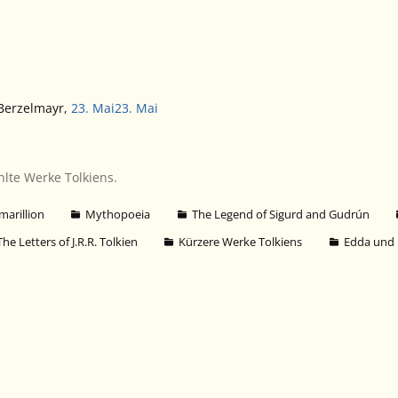
Berzelmayr
,
23. Mai
23. Mai
hlte Werke Tolkiens.
marillion
Mythopoeia
The Legend of Sigurd and Gudrún
The Letters of J.R.R. Tolkien
Kürzere Werke Tolkiens
Edda und 