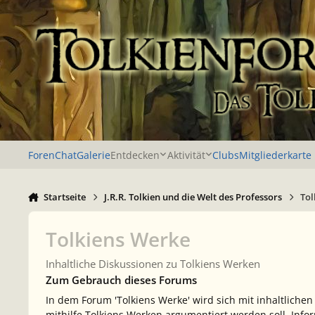
Zu Inhalt springen
Foren
Chat
Galerie
Entdecken
Aktivität
Clubs
Mitgliederkarte
Startseite
J.R.R. Tolkien und die Welt des Professors
Tol
Tolkiens Werke
Inhaltliche Diskussionen zu Tolkiens Werken
Zum Gebrauch dieses Forums
In dem Forum 'Tolkiens Werke' wird sich mit inhaltliche
mithilfe Tolkiens Werken argumentiert werden soll. Inf