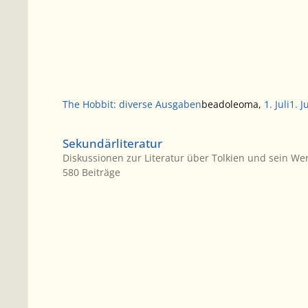
The Hobbit: diverse Ausgaben
beadoleoma
,
1. Juli
1. J
Sekundärliteratur
Sekundärliteratur
Diskussionen zur Literatur über Tolkien und sein We
580
Beiträge