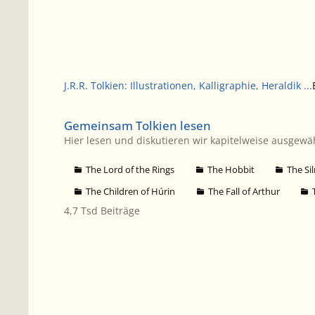
J.R.R. Tolkien: Illustrationen, Kalligraphie, Heraldik ...
Gemeinsam Tolkien lesen
Gemeinsam Tolkien lesen
Hier lesen und diskutieren wir kapitelweise ausgewä
The Lord of the Rings
The Hobbit
The Sil
The Children of Húrin
The Fall of Arthur
4,7 Tsd
Beiträge