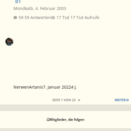
3
Mondkalb
,
4. Februar 2003
59 Antworten
17 Tsd Aufrufe
NerwenArtanis
7. Januar 2022
4 J.
L
SEITE 1 VON 23
WEITER
Mitglieder, die folgen