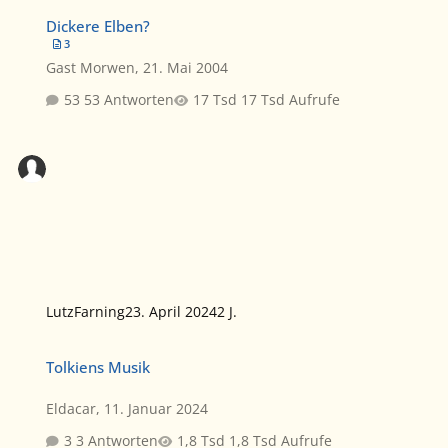
Dickere Elben?
Dickere Elben?
3
Gast Morwen
,
21. Mai 2004
53 Antworten
17 Tsd Aufrufe
LutzFarning
23. April 2024
2 J.
Tolkiens Musik
Tolkiens Musik
Eldacar
,
11. Januar 2024
3 Antworten
1,8 Tsd Aufrufe