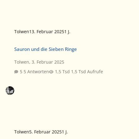
Tolwen
13. Februar 2025
1 J.
Sauron und die Sieben Ringe
Sauron und die Sieben Ringe
Tolwen
,
3. Februar 2025
5 Antworten
1,5 Tsd Aufrufe
Tolwen
5. Februar 2025
1 J.