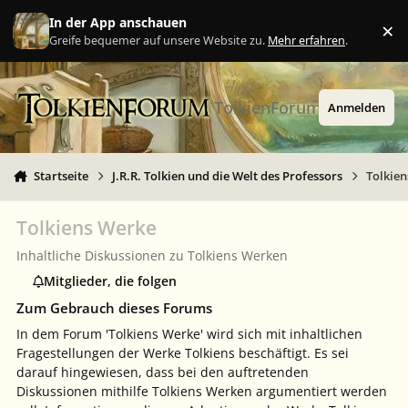
Zu Inhalt springen
In der App anschauen
×
Ig
Greife bequemer auf unsere Website zu.
Mehr erfahren
.
TolkienForum
Anmelden
Startseite
J.R.R. Tolkien und die Welt des Professors
Tolkie
Tolkiens Werke
Inhaltliche Diskussionen zu Tolkiens Werken
Mitglieder, die folgen
Zum Gebrauch dieses Forums
In dem Forum 'Tolkiens Werke' wird sich mit inhaltlichen
Fragestellungen der Werke Tolkiens beschäftigt. Es sei
darauf hingewiesen, dass bei den auftretenden
Diskussionen mithilfe Tolkiens Werken argumentiert werden