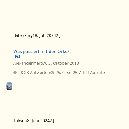
Ballerking
18. Juli 2024
2 J.
Was passiert mit den Orks?
Was passiert mit den Orks?
2
Alexandermerow
,
3. Oktober 2010
28 Antworten
25,7 Tsd Aufrufe
Tolwen
8. Juni 2024
2 J.