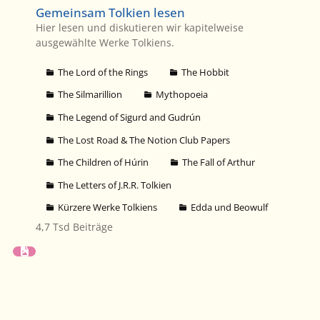
Gemeinsam Tolkien lesen
Hier lesen und diskutieren wir kapitelweise
ausgewählte Werke Tolkiens.
The Lord of the Rings
The Hobbit
The Silmarillion
Mythopoeia
The Legend of Sigurd and Gudrún
The Lost Road & The Notion Club Papers
The Children of Húrin
The Fall of Arthur
The Letters of J.R.R. Tolkien
Kürzere Werke Tolkiens
Edda und Beowulf
4,7 Tsd
Beiträge