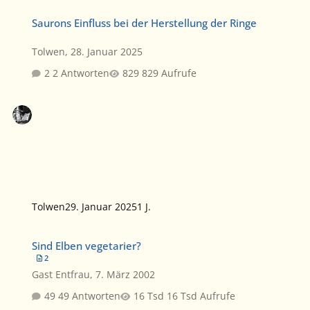
Saurons Einfluss bei der Herstellung der Ringe
Saurons Einfluss bei der Herstellung der Ringe
Tolwen
,
28. Januar 2025
2 Antworten
829 Aufrufe
Tolwen
29. Januar 2025
1 J.
Sind Elben vegetarier?
Sind Elben vegetarier?
2
Gast Entfrau
,
7. März 2002
49 Antworten
16 Tsd Aufrufe