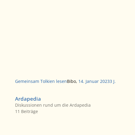
Gemeinsam Tolkien lesen
Bibo
,
14. Januar 2023
3 J.
Ardapedia
Ardapedia
Diskussionen rund um die Ardapedia
11
Beiträge