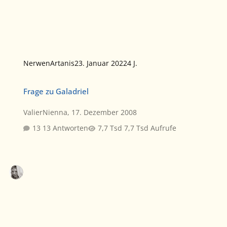
NerwenArtanis
23. Januar 2022
4 J.
Frage zu Galadriel
Frage zu Galadriel
ValierNienna
,
17. Dezember 2008
13 Antworten
7,7 Tsd Aufrufe