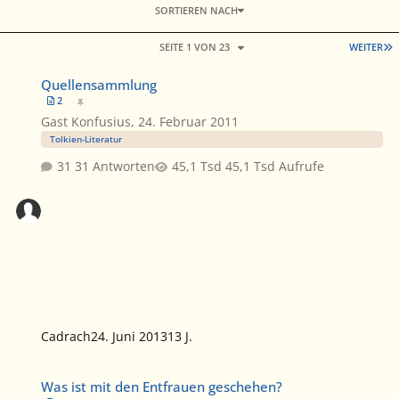
SORTIEREN NACH
L
SEITE 1 VON 23
WEITER
Quellensammlung
Quellensammlung
2
Gast Konfusius
,
24. Februar 2011
Tolkien-Literatur
31 Antworten
45,1 Tsd Aufrufe
Cadrach
24. Juni 2013
13 J.
Was ist mit den Entfrauen geschehen?
Was ist mit den Entfrauen geschehen?