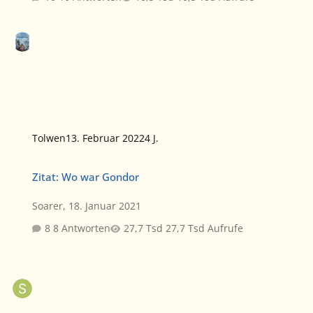
Tolwen
13. Februar 2022
4 J.
Zitat: Wo war Gondor
Zitat: Wo war Gondor
Soarer
,
18. Januar 2021
8 Antworten
27,7 Tsd Aufrufe