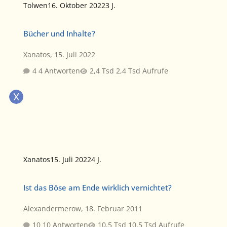
Tolwen
16. Oktober 2022
3 J.
Bücher und Inhalte?
Bücher und Inhalte?
Xanatos
,
15. Juli 2022
4 Antworten
2,4 Tsd Aufrufe
Xanatos
15. Juli 2022
4 J.
Ist das Böse am Ende wirklich vernichtet?
Ist das Böse am Ende wirklich vernichtet?
Alexandermerow
,
18. Februar 2011
10 Antworten
10,5 Tsd Aufrufe