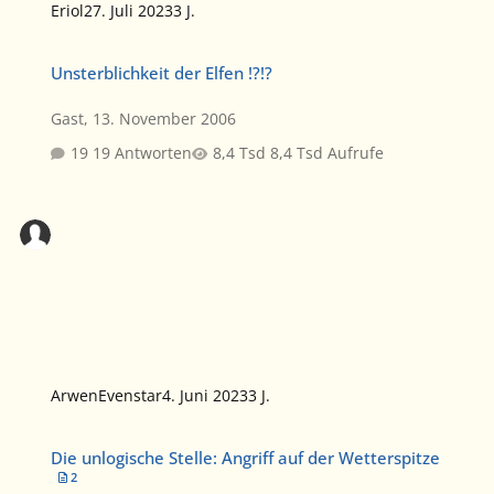
Eriol
27. Juli 2023
3 J.
Unsterblichkeit der Elfen !?!?
Unsterblichkeit der Elfen !?!?
Gast
,
13. November 2006
19 Antworten
8,4 Tsd Aufrufe
ArwenEvenstar
4. Juni 2023
3 J.
Die unlogische Stelle: Angriff auf der Wetterspitze
Die unlogische Stelle: Angriff auf der Wetterspitze
2