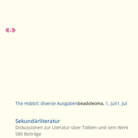
The Hobbit: diverse Ausgaben
beadoleoma
,
1. Juli
1. Jul
Sekundärliteratur
Sekundärliteratur
Diskussionen zur Literatur über Tolkien und sein Werk
580
Beiträge