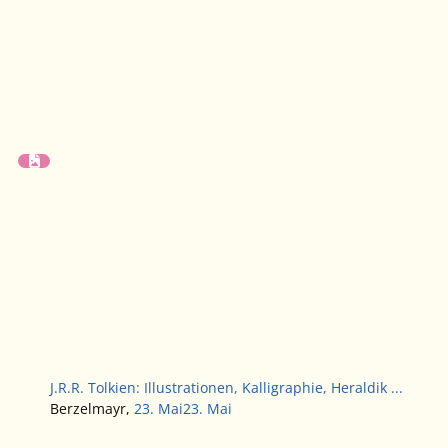
J.R.R. Tolkien: Illustrationen, Kalligraphie, Heraldik ...
Berzelmayr
,
23. Mai
23. Mai
Gemeinsam Tolkien lesen