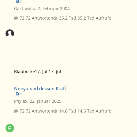
3
Gast wallo
,
2. Februar 2004
72 Antworten
35,2 Tsd Aufrufe
Blauborke
17. Juli
17. Jul
Nenya und dessen Kraft
Nenya und dessen Kraft
3
Phylax
,
22. Januar 2025
72 Antworten
14,6 Tsd Aufrufe