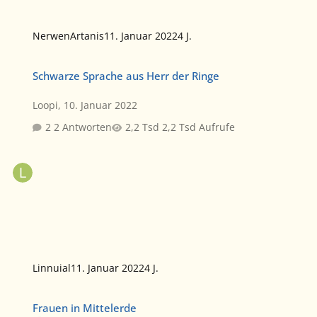
NerwenArtanis
11. Januar 2022
4 J.
Schwarze Sprache aus Herr der Ringe
Schwarze Sprache aus Herr der Ringe
Loopi
,
10. Januar 2022
2 Antworten
2,2 Tsd Aufrufe
Linnuial
11. Januar 2022
4 J.
Frauen in Mittelerde
Frauen in Mittelerde