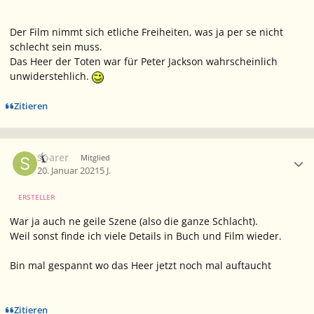
Der Film nimmt sich etliche Freiheiten, was ja per se nicht
schlecht sein muss.
Das Heer der Toten war für Peter Jackson wahrscheinlich
unwiderstehlich.
Zitieren
Ersteller-Statistik
Soarer
Mitglied
20. Januar 2021
5 J.
ERSTELLER
War ja auch ne geile Szene (also die ganze Schlacht).
Weil sonst finde ich viele Details in Buch und Film wieder.
Bin mal gespannt wo das Heer jetzt noch mal auftaucht
Zitieren