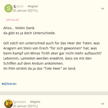
Ersteller-Statistik
Soarer
Mitglied
20. Januar 2021
5 J.
ERSTELLER
Ahso... Vielen Dank.
da gibt es ja doch Unterschiede.
Gilt solch ein unterschied auch für das Heer der Toten, was
Aragorn am Stein von Erech "für sich gewonnen" hat, was
beim Kampf um Minas Tirith aber gar nicht mehr auftaucht?
Lebennin, Lamedon werden erwähnt, dass sie mit den
Schiffen auf dem Anduin ankommen.
Im Film strömt da ja das "Tote Heer" an land.
Zitieren
Ersteller-Statistik
Seoman
Mitglied
20. Januar 2021
5 J.