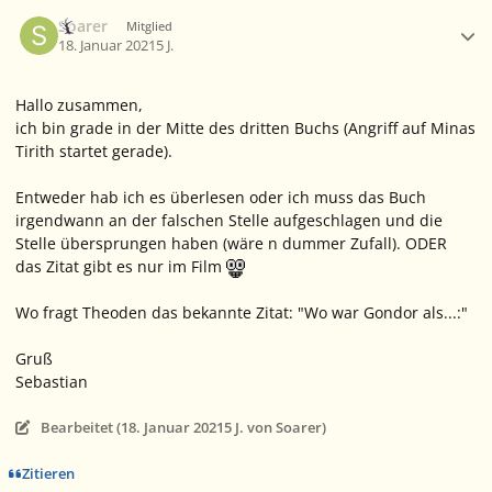
Ersteller-Statistik
Soarer
Mitglied
18. Januar 2021
5 J.
Hallo zusammen,
ich bin grade in der Mitte des dritten Buchs (Angriff auf Minas
Tirith startet gerade).
Entweder hab ich es überlesen oder ich muss das Buch
irgendwann an der falschen Stelle aufgeschlagen und die
Stelle übersprungen haben (wäre n dummer Zufall). ODER
das Zitat gibt es nur im Film
Wo fragt Theoden das bekannte Zitat: "Wo war Gondor als...:"
Gruß
Sebastian
Bearbeitet (
18. Januar 2021
5 J.
von Soarer)
Zitieren