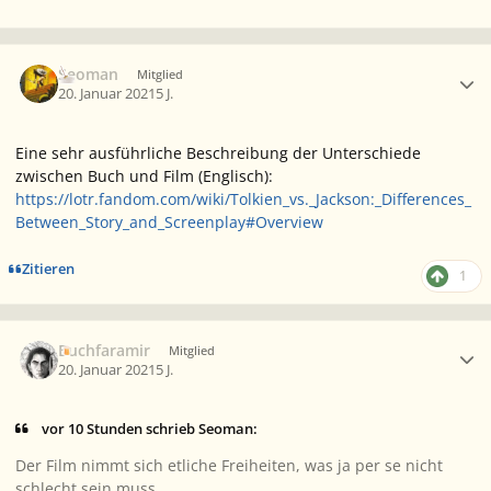
Ersteller-Statistik
Seoman
Mitglied
20. Januar 2021
5 J.
Eine sehr ausführliche Beschreibung der Unterschiede
zwischen Buch und Film (Englisch):
https://lotr.fandom.com/wiki/Tolkien_vs._Jackson:_Differences_
Between_Story_and_Screenplay#Overview
Zitieren
1
Ersteller-Statistik
Buchfaramir
Mitglied
20. Januar 2021
5 J.
vor 10 Stunden schrieb Seoman:
Der Film nimmt sich etliche Freiheiten, was ja per se nicht
schlecht sein muss.