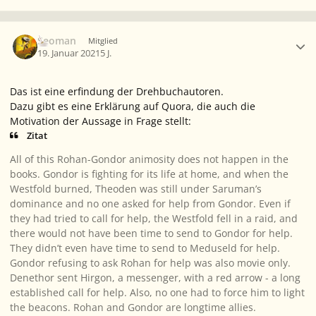
Ersteller-Statistik
Seoman
Mitglied
19. Januar 2021
5 J.
Das ist eine erfindung der Drehbuchautoren.
Dazu gibt es eine Erklärung auf Quora, die auch die
Motivation der Aussage in Frage stellt:
Zitat
All of this Rohan-Gondor animosity does not happen in the
books. Gondor is fighting for its life at home, and when the
Westfold burned, Theoden was still under Saruman’s
dominance and no one asked for help from Gondor. Even if
they had tried to call for help, the Westfold fell in a raid, and
there would not have been time to send to Gondor for help.
They didn’t even have time to send to Meduseld for help.
Gondor refusing to ask Rohan for help was also movie only.
Denethor sent Hirgon, a messenger, with a red arrow - a long
established call for help. Also, no one had to force him to light
the beacons. Rohan and Gondor are longtime allies.