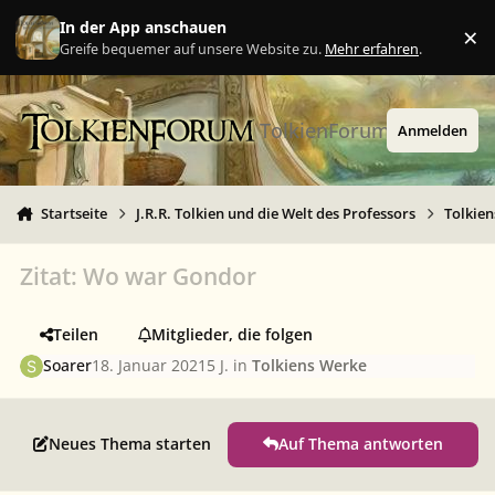
Zu Inhalt springen
In der App anschauen
×
Ig
Greife bequemer auf unsere Website zu.
Mehr erfahren
.
TolkienForum
Anmelden
Startseite
J.R.R. Tolkien und die Welt des Professors
Tolkie
Zitat: Wo war Gondor
Teilen
Mitglieder, die folgen
Soarer
18. Januar 2021
5 J.
in
Tolkiens Werke
Neues Thema starten
Auf Thema antworten