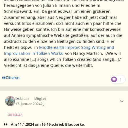
herausgegeben von Julian Eilmann und Friedhelm
Schneidewind, ein. Da geht es zwar um einen größeren
Zusammenhang, aber aus Neugier habe ich jetzt doch mal
versucht Infos einzuholen, ob’s nicht auch ein paar hilfreiche
Hinweise geben könnte. Ich bin auf eine mir komischerweise
auf Anhieb sympathische Website gestoßen, auf der auch die
abstracts
zu den einzelnen Beiträgen zu finden sind. Hier
heißt es bspw. in
Middle-earth Improv: Song Writing and
Improvisation in Tolkien Works
von Nancy Martsch, „We will
also examine […] songs which Tolkien created (and sang)[…].“
Vielleicht ist das ja eine Quelle, die weiterhilft.
Zitieren
1
Ersteller-Statistik
Eldacar
Mitglied
17. Januar 2024
2 J.
ERSTELLER
Am 11.1.2024 um 19:19 schrieb Blauborke: