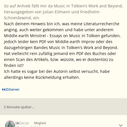
So auf Anhieb fällt mir da
Music in Tolkien’s Work and Beyond
,
herausgegeben von Julian Eilmann und Friedhelm
Schneidewind, ein.
Nach deinem Hinweis bin ich, was meine Literaturrecherche
anging, auch weiter gekommen und habe unter anderem
Middle-earth Minstrel - Essays on Music in Tolkien
gefunden,
jedoch leider kein PDF von
Middle-earth Improv
oder des
dazugehörigen Bandes
Music in Tolkien’s Work and Beyond.
Hat vielleicht rein zufällig jemand ein PDF des Buches oder
einen Scan des Artikels, bzw. wüsste, wo er (kostenlos) zu
finden ist?
Ich hatte es sogar bei der Autorin selbst versucht, habe
allerdings keine Rückmeldung erhalten.
Zitieren
2 Monate später...
Ersteller-Statistik
Eldacar
Mitglied