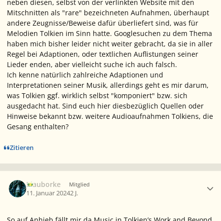
neben diesen, selbst von der verlinkten Website mit den
Mitschnitten als "rare" bezeichneten Aufnahmen, überhaupt
andere Zeugnisse/Beweise dafür überliefert sind, was für
Melodien Tolkien im Sinn hatte. Googlesuchen zu dem Thema
haben mich bisher leider nicht weiter gebracht, da sie in aller
Regel bei Adaptionen, oder textlichen Auflistungen seiner
Lieder enden, aber vielleicht suche ich auch falsch.
Ich kenne natürlich zahlreiche Adaptionen und
Interpretationen seiner Musik, allerdings geht es mir darum,
was Tolkien ggf. wirklich selbst "komponiert" bzw. sich
ausgedacht hat. Sind euch hier diesbezüglich Quellen oder
Hinweise bekannt bzw. weitere Audioaufnahmen Tolkiens, die
Gesang enthalten?
Zitieren
Ersteller-Statistik
Blauborke
Mitglied
11. Januar 2024
2 J.
So auf Anhieb fällt mir da
Music in Tolkien’s Work and Beyond
,