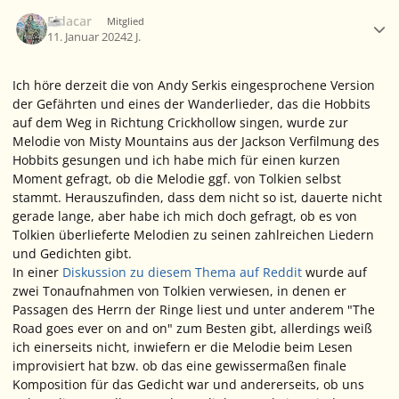
Ersteller-Statistik
Eldacar
Mitglied
11. Januar 2024
2 J.
Ich höre derzeit die von Andy Serkis eingesprochene Version
der Gefährten und eines der Wanderlieder, das die Hobbits
auf dem Weg in Richtung Crickhollow singen, wurde zur
Melodie von Misty Mountains aus der Jackson Verfilmung des
Hobbits gesungen und ich habe mich für einen kurzen
Moment gefragt, ob die Melodie ggf. von Tolkien selbst
stammt. Herauszufinden, dass dem nicht so ist, dauerte nicht
gerade lange, aber habe ich mich doch gefragt, ob es von
Tolkien überlieferte Melodien zu seinen zahlreichen Liedern
und Gedichten gibt.
In einer
Diskussion zu diesem Thema auf Reddit
wurde auf
zwei Tonaufnahmen von Tolkien verwiesen, in denen er
Passagen des Herrn der Ringe liest und unter anderem "The
Road goes ever on and on" zum Besten gibt, allerdings weiß
ich einerseits nicht, inwiefern er die Melodie beim Lesen
improvisiert hat bzw. ob das eine gewissermaßen finale
Komposition für das Gedicht war und andererseits, ob uns