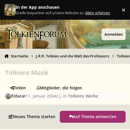
Zu Inhalt springen
In der App anschauen
×
Ig
Greife bequemer auf unsere Website zu.
Mehr erfahren
.
TolkienForum
Anmelden
Startseite
J.R.R. Tolkien und die Welt des Professors
Tolkie
Tolkiens Musik
Teilen
Mitglieder, die folgen
Eldacar
11. Januar 2024
2 J.
in
Tolkiens Werke
Neues Thema starten
Auf Thema antworten