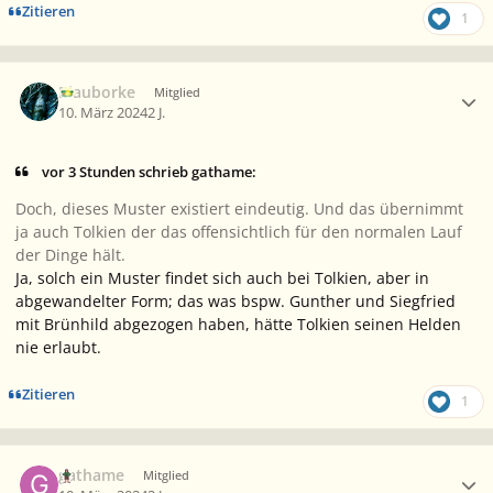
Zitieren
1
Ersteller-Statistik
Blauborke
Mitglied
10. März 2024
2 J.
vor 3 Stunden schrieb gathame:
Doch, dieses Muster existiert eindeutig. Und das übernimmt
ja auch Tolkien der das offensichtlich für den normalen Lauf
der Dinge hält.
Ja, solch ein Muster findet sich auch bei Tolkien, aber in
abgewandelter Form; das was bspw. Gunther und Siegfried
mit Brünhild abgezogen haben, hätte Tolkien seinen Helden
nie erlaubt.
Zitieren
1
Ersteller-Statistik
gathame
Mitglied