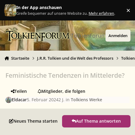
Zu Inhalt springen
In der App anschauen
×
Ig
Greife bequemer auf unsere Website zu.
Mehr erfahren
.
TolkienForum
Anmelden
Startseite
J.R.R. Tolkien und die Welt des Professors
Tolkie
Feministische Tendenzen in Mittelerde?
Teilen
Mitglieder, die folgen
Eldacar
5. Februar 2024
2 J.
in
Tolkiens Werke
Neues Thema starten
Auf Thema antworten