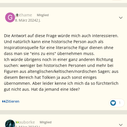
Ersteller-Statistik
gathame
Mitglied
8. März 2024
2 J.
Die Antwort auf diese Frage würde mich auch interessieren.
Und natürlich kann eine historische Person auch als
Inspirationsquelle für eine literarische Figur dienen ohne
dass man sie "eins zu eins" übernehmen muss.
Ich würde übrigens noch in einer ganz anderen Richtung
suchen: weniger bei historischen Personen und mehr bei
Figuren aus altenglischen/keltischen/nordischen Sagen; aus
diesem Bereich hat Tolkien ja auch sonst einiges
übernommen. Aber leider kenne ich mich da so fürchterlich
gut nicht aus. Hat da jemand eine Idee?
Zitieren
1
Ersteller-Statistik
Blauborke
Mitglied