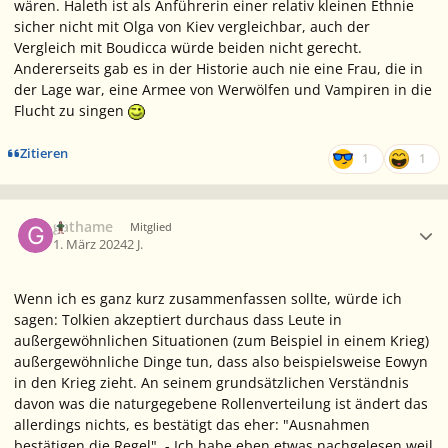
wären. Haleth ist als Anführerin einer relativ kleinen Ethnie
sicher nicht mit Olga von Kiev vergleichbar, auch der
Vergleich mit Boudicca würde beiden nicht gerecht.
Andererseits gab es in der Historie auch nie eine Frau, die in
der Lage war, eine Armee von Werwölfen und Vampiren in die
Flucht zu singen
Zitieren
1
1
Ersteller-Statistik
gathame
Mitglied
1. März 2024
2 J.
Wenn ich es ganz kurz zusammenfassen sollte, würde ich
sagen: Tolkien akzeptiert durchaus dass Leute in
außergewöhnlichen Situationen (zum Beispiel in einem Krieg)
außergewöhnliche Dinge tun, dass also beispielsweise Eowyn
in den Krieg zieht. An seinem grundsätzlichen Verständnis
davon was die naturgegebene Rollenverteilung ist ändert das
allerdings nichts, es bestätigt das eher: "Ausnahmen
bestätigen die Regel". - Ich habe eben etwas nachgelesen weil