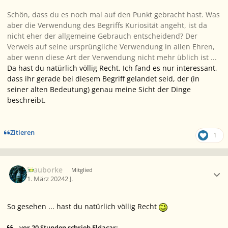
Schön, dass du es noch mal auf den Punkt gebracht hast. Was
aber die Verwendung des Begriffs Kuriosität angeht, ist da
nicht eher der allgemeine Gebrauch entscheidend? Der
Verweis auf seine ursprüngliche Verwendung in allen Ehren,
aber wenn diese Art der Verwendung nicht mehr üblich ist ...
Da hast du natürlich völlig Recht. Ich fand es nur interessant,
dass ihr gerade bei diesem Begriff gelandet seid, der (in
seiner alten Bedeutung) genau meine Sicht der Dinge
beschreibt.
Zitieren
1
Ersteller-Statistik
Blauborke
Mitglied
1. März 2024
2 J.
So gesehen ... hast
du
natürlich völlig Recht
vor 20 Stunden schrieb Eldacar: