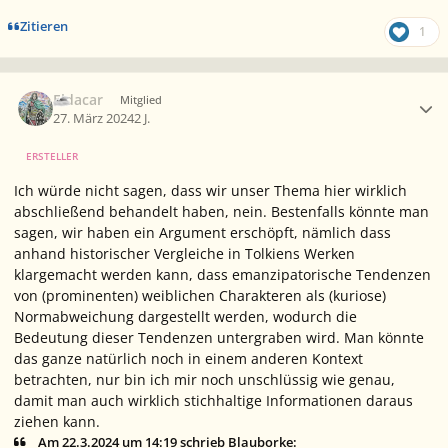
Zitieren
1
Ersteller-Statistik
Eldacar
Mitglied
27. März 2024
2 J.
ERSTELLER
Ich würde nicht sagen, dass wir unser Thema hier wirklich
abschließend behandelt haben, nein. Bestenfalls könnte man
sagen, wir haben ein Argument erschöpft, nämlich dass
anhand historischer Vergleiche in Tolkiens Werken
klargemacht werden kann, dass emanzipatorische Tendenzen
von (prominenten) weiblichen Charakteren als (kuriose)
Normabweichung dargestellt werden, wodurch die
Bedeutung dieser Tendenzen untergraben wird. Man könnte
das ganze natürlich noch in einem anderen Kontext
betrachten, nur bin ich mir noch unschlüssig wie genau,
damit man auch wirklich stichhaltige Informationen daraus
ziehen kann.
Am 22.3.2024 um 14:19 schrieb Blauborke: