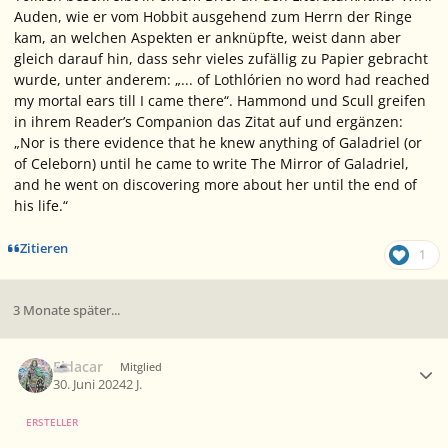
Auden, wie er vom
Hobbit
ausgehend zum
Herrn der Ringe
kam, an welchen Aspekten er anknüpfte, weist dann aber
gleich darauf hin, dass sehr vieles zufällig zu Papier gebracht
wurde, unter anderem: „... of Lothlórien no word had reached
my mortal ears till I came there“. Hammond und Scull greifen
in ihrem
Reader’s Companion
das Zitat auf und ergänzen:
„Nor is there evidence that he knew anything of Galadriel (or
of Celeborn) until he came to write
The Mirror of Galadriel
,
and he went on discovering more about her until the end of
his life.“
Zitieren
1
3 Monate später...
Ersteller-Statistik
Eldacar
Mitglied
30. Juni 2024
2 J.
ERSTELLER