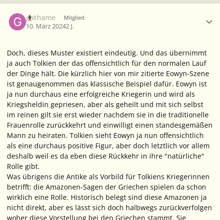
Ersteller-Statistik
gathame
Mitglied
10. März 2024
2 J.
Doch, dieses Muster existiert eindeutig. Und das übernimmt
ja auch Tolkien der das offensichtlich für den normalen Lauf
der Dinge hält. Die kürzlich hier von mir zitierte Eowyn-Szene
ist genaugenommen das klassische Beispiel dafür. Eowyn ist
ja nun durchaus eine erfolgreiche Kriegerin und wird als
Kriegsheldin gepriesen, aber als geheilt und mit sich selbst
im reinen gilt sie erst wieder nachdem sie in die traditionelle
Frauenrolle zurückkehrt und einwilligt einen standesgemäßen
Mann zu heiraten. Tolkien sieht Eowyn ja nun offensichtlich
als eine durchaus positive Figur, aber doch letztlich vor allem
deshalb weil es da eben diese Rückkehr in ihre "natürliche"
Rolle gibt.
Was übrigens die Antike als Vorbild für Tolkiens Kriegerinnen
betrifft: die Amazonen-Sagen der Griechen spielen da schon
wirklich eine Rolle. Historisch belegt sind diese Amazonen ja
nicht direkt, aber es lässt sich doch halbwegs zurückverfolgen
woher diese Vorstellung bei den Griechen stammt. Sie