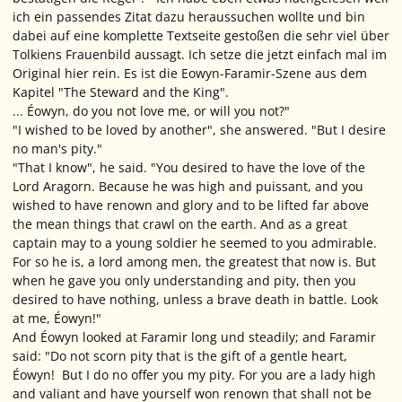
ich ein passendes Zitat dazu heraussuchen wollte und bin
dabei auf eine komplette Textseite gestoßen die sehr viel über
Tolkiens Frauenbild aussagt. Ich setze die jetzt einfach mal im
Original hier rein. Es ist die Eowyn-Faramir-Szene aus dem
Kapitel "The Steward and the King".
... Éowyn, do you not love me, or will you not?"
"I wished to be loved by another", she answered. "But I desire
no man's pity."
"That I know", he said. "You desired to have the love of the
Lord Aragorn. Because he was high and puissant, and you
wished to have renown and glory and to be lifted far above
the mean things that crawl on the earth. And as a great
captain may to a young soldier he seemed to you admirable.
For so he is, a lord among men, the greatest that now is. But
when he gave you only understanding and pity, then you
desired to have nothing, unless a brave death in battle. Look
at me, Éowyn!"
And Éowyn looked at Faramir long und steadily; and Faramir
said: "Do not scorn pity that is the gift of a gentle heart,
Éowyn! But I do no offer you my pity. For you are a lady high
and valiant and have yourself won renown that shall not be