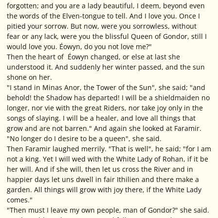
forgotten; and you are a lady beautiful, I deem, beyond even
the words of the Elven-tongue to tell. And I love you. Once I
pitied your sorrow. But now, were you sorrowless, without
fear or any lack, were you the blissful Queen of Gondor, still I
would love you. Éowyn, do you not love me?"
Then the heart of Éowyn changed, or else at last she
understood it. And suddenly her winter passed, and the sun
shone on her.
"I stand in Minas Anor, the Tower of the Sun", she said; "and
behold! the Shadow has departed! I will be a shieldmaiden no
longer, nor vie with the great Riders, nor take joy only in the
songs of slaying. I will be a healer, and love all things that
grow and are not barren." And again she looked at Faramir.
"No longer do I desire to be a queen", she said.
Then Faramir laughed merrily. "That is well", he said; "for I am
not a king. Yet I will wed with the White Lady of Rohan, if it be
her will. And if she will, then let us cross the River and in
happier days let uns dwell in fair Ithilien and there make a
garden. All things will grow with joy there, if the White Lady
comes."
"Then must I leave my own people, man of Gondor?" she said.