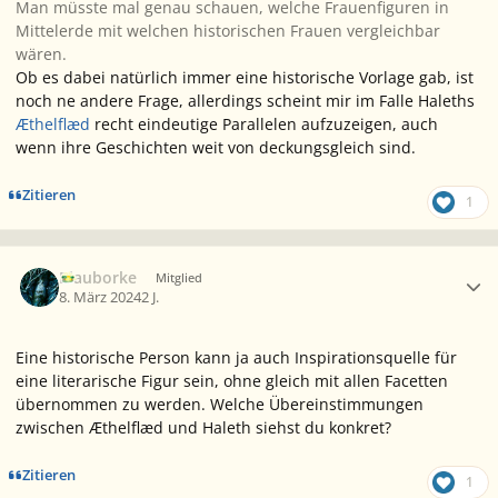
Man müsste mal genau schauen, welche Frauenfiguren in
Mittelerde mit welchen historischen Frauen vergleichbar
wären.
Ob es dabei natürlich immer eine historische Vorlage gab, ist
noch ne andere Frage, allerdings scheint mir im Falle Haleths
Æthelflæd
recht eindeutige Parallelen aufzuzeigen, auch
wenn ihre Geschichten weit von deckungsgleich sind.
Zitieren
1
Ersteller-Statistik
Blauborke
Mitglied
8. März 2024
2 J.
Eine historische Person kann ja auch Inspirationsquelle für
eine literarische Figur sein, ohne gleich mit allen Facetten
übernommen zu werden. Welche Übereinstimmungen
zwischen Æthelflæd und Haleth siehst du konkret?
Zitieren
1