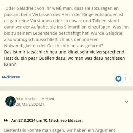
Oder Galadriel: von ihr weiß man, dass sie sozusagen
en
passant
beim Verfassen des Herrn der Ringe entstanden ist,
es gab keine Vorstudien oder so etwas; und Tolkien stand
dann vor der Aufgabe, sie ins Silmarillion einzufügen. Was ihn
bis zu seinem Lebensende beschäftigt hat. Wurde Galadriel
also womöglich ausschließlich aus den inneren
Notwendigkeiten der Geschichte heraus geformt?
Das ist mir tatsächlich neu und klingt sehr vielversprechend.
Hast du ein paar Quellen dazu, wo man was dazu nachlesen
kann?
Zitieren
1
Ersteller-Statistik
Blauborke
Mitglied
28. März 2024
2 J.
Am 27.3.2024 um 10:13 schrieb Eldacar:
Bestenfalls könnte man sagen, wir haben ein Argument