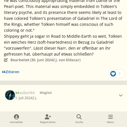
he was consciously appropriating material from Dante or the
Pearl-poet. This material was simply embedded in Tolkien's
literary psyche, and its presence there seems likely at least to
have colored Tolkien's presentation of Galadriel in The Lord of
the Rings, whether Tolkien himself was conscious of such
coloring or not."
Shippey geht ja sogar in
Road to Middle-Earth
so weit, Tolkien
ein weiches Herz (soft-heartedness) in Bezug zu Galadriel
"vorzuwerfen". Lässt dieser Narr, den er offenbar an ihr
gefressen hat, überhaupt auf etwas schließen?
Bearbeitet (
30. Juni 2024
2 J.
von Eldacar)
Zitieren
1
Ersteller-Statistik
Blauborke
Mitglied
1. Juli 2024
2 J.
Ich finde schon, dass die beiden Texte etwas hergeben. Aber
vielleicht nicht das, was man sich erhofft. „The Fall and
Anmelden
Registrieren
Suche
Menu
Repentance of Galadriel“ ist ja im wesentlichen eine Synopsis