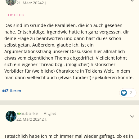
21. März 2024
2 J.
ERSTELLER
Das sind im Grunde die Parallelen, die ich auch gesehen
habe. Entschuldige, irgendwie hatte ich ganz vergessen, dir
deine Frage zu beantworten und dann hast du es schon
selbst getan. Außerdem, glaube ich, ist ein
Argumentationsstrang unserer Diskussion hier allmählich
etwas vom eigentlichen Thema abgedriftet. Vielleicht lohnt
sich ein eigener Thread bzgl. (möglicher) historischer
Vorbilder für (weibliche) Charaktere in Tolkiens Welt, in dem
man dann vielleicht auch (etwas fundiert) spekulieren könnte.
Zitieren
2
Ersteller-Statistik
Blauborke
Mitglied
22. März 2024
2 J.
Tatsächlich habe ich mich immer mal wieder gefragt, ob es in