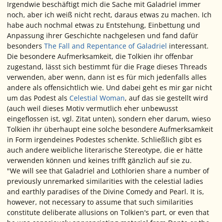
Irgendwie beschäftigt mich die Sache mit Galadriel immer
noch, aber ich weiß nicht recht, daraus etwas zu machen. Ich
habe auch nochmal etwas zu Entstehung, Einbettung und
Anpassung ihrer Geschichte nachgelesen und fand dafür
besonders
The Fall and Repentance of Galadriel
interessant.
Die besondere Aufmerksamkeit, die Tolkien ihr offenbar
zugestand, lässt sich bestimmt für die Frage dieses Threads
verwenden, aber wenn, dann ist es für mich jedenfalls alles
andere als offensichtlich wie. Und dabei geht es mir gar nicht
um das Podest als
Celestial Woman
, auf das sie gestellt wird
(auch weil dieses Motiv vermutlich eher unbewusst
eingeflossen ist, vgl. Zitat unten), sondern eher darum, wieso
Tolkien ihr überhaupt eine solche besondere Aufmerksamkeit
in Form irgendeines Podestes schenkte. Schließlich gibt es
auch andere weibliche literarische Stereotype, die er hätte
verwenden können und keines trifft gänzlich auf sie zu.
"We will see that Galadriel and Lothlorien share a number of
previously unremarked similarities with the celestial ladies
and earthly paradises of the Divine Comedy and Pearl. It is,
however, not necessary to assume that such similarities
constitute deliberate allusions on Tolkien's part, or even that