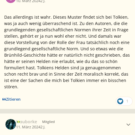
10. März 2024
2 J.
Das allerdings ist wahr. Dieses Muster findet sich bei Tolkien,
was ja auch wenig überraschend ist. Zu den Autoren, die die
grundlegenden gesellschaftlichen Normen ihrer Zeit in Frage
stellen, gehört er ja nun wohl eher nicht. Und damals war
diese Vorstellung von der Rolle der Frau tatsächlich noch eine
grundlegend gesellschaftliche Norm. Und so etwas wie die
Brünhild-Geschichte hätte er natürlich nicht geschrieben, das
hätte er seinen Helden nie erlaubt, wie du das so schön
formuliert hast. Tolkiens Helden sind ja genaugenommen
schon recht brav und in Sinne der Zeit moralisch korrekt, das
ist eine der Sachen die mich bei Tolkien immer ein bisschen
stören.
Zitieren
1
Ersteller-Statistik
Blauborke
Mitglied
11. März 2024
2 J.