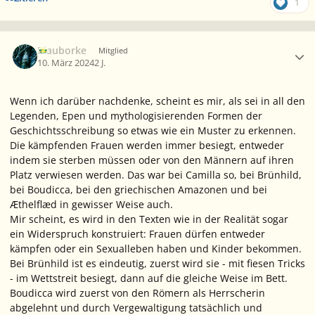
1
Ersteller-Statistik
Blauborke
Mitglied
10. März 2024
2 J.
Wenn ich darüber nachdenke, scheint es mir, als sei in all den
Legenden, Epen und mythologisierenden Formen der
Geschichtsschreibung so etwas wie ein Muster zu erkennen.
Die kämpfenden Frauen werden immer besiegt, entweder
indem sie sterben müssen oder von den Männern auf ihren
Platz verwiesen werden. Das war bei Camilla so, bei Brünhild,
bei Boudicca, bei den griechischen Amazonen und bei
Æthelflæd in gewisser Weise auch.
Mir scheint, es wird in den Texten wie in der Realität sogar
ein Widerspruch konstruiert: Frauen dürfen entweder
kämpfen oder ein Sexualleben haben und Kinder bekommen.
Bei Brünhild ist es eindeutig, zuerst wird sie - mit fiesen Tricks
- im Wettstreit besiegt, dann auf die gleiche Weise im Bett.
Boudicca wird zuerst von den Römern als Herrscherin
abgelehnt und durch Vergewaltigung tatsächlich und