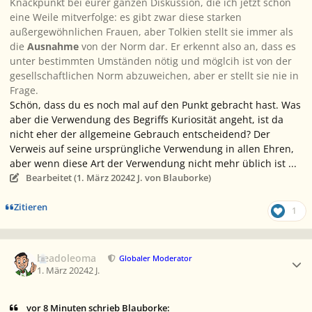
Knackpunkt bei eurer ganzen Diskussion, die ich jetzt schon
eine Weile mitverfolge: es gibt zwar diese starken
außergewöhnlichen Frauen, aber Tolkien stellt sie immer als
die
Ausnahme
von der Norm dar. Er erkennt also an, dass es
unter bestimmten Umständen nötig und möglcih ist von der
gesellschaftlichen Norm abzuweichen, aber er stellt sie nie in
Frage.
Schön, dass du es noch mal auf den Punkt gebracht hast. Was
aber die Verwendung des Begriffs Kuriosität angeht, ist da
nicht eher der allgemeine Gebrauch entscheidend? Der
Verweis auf seine ursprüngliche Verwendung in allen Ehren,
aber wenn diese Art der Verwendung nicht mehr üblich ist ...
Bearbeitet (
1. März 2024
2 J.
von Blauborke)
Zitieren
1
Ersteller-Statistik
beadoleoma
Globaler Moderator
1. März 2024
2 J.
vor 8 Minuten schrieb Blauborke: