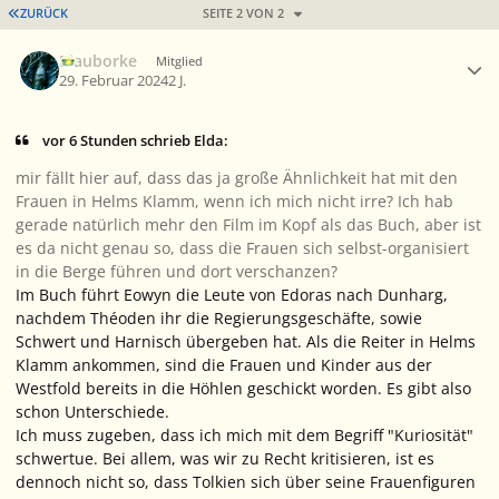
ERSTE SEITE
ZURÜCK
SEITE 2 VON 2
Ersteller-Statistik
Blauborke
Mitglied
29. Februar 2024
2 J.
vor 6 Stunden schrieb Elda:
mir fällt hier auf, dass das ja große Ähnlichkeit hat mit den
Frauen in Helms Klamm, wenn ich mich nicht irre? Ich hab
gerade natürlich mehr den Film im Kopf als das Buch, aber ist
es da nicht genau so, dass die Frauen sich selbst-organisiert
in die Berge führen und dort verschanzen?
Im Buch führt Eowyn die Leute von Edoras nach Dunharg,
nachdem Théoden ihr die Regierungsgeschäfte, sowie
Schwert und Harnisch übergeben hat. Als die Reiter in Helms
Klamm ankommen, sind die Frauen und Kinder aus der
Westfold bereits in die Höhlen geschickt worden. Es gibt also
schon Unterschiede.
Ich muss zugeben, dass ich mich mit dem Begriff "Kuriosität"
schwertue. Bei allem, was wir zu Recht kritisieren, ist es
dennoch nicht so, dass Tolkien sich über seine Frauenfiguren