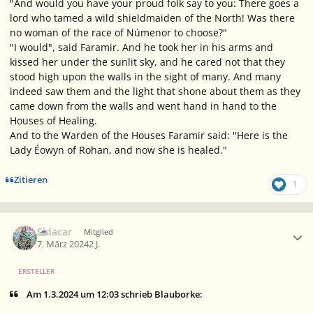
"And would you have your proud folk say to you: There goes a
lord who tamed a wild shieldmaiden of the North! Was there
no woman of the race of Númenor to choose?"
"I would", said Faramir. And he took her in his arms and
kissed her under the sunlit sky, and he cared not that they
stood high upon the walls in the sight of many. And many
indeed saw them and the light that shone about them as they
came down from the walls and went hand in hand to the
Houses of Healing.
And to the Warden of the Houses Faramir said: "Here is the
Lady Éowyn of Rohan, and now she is healed."
Zitieren
1
Ersteller-Statistik
Eldacar
Mitglied
7. März 2024
2 J.
ERSTELLER
Am 1.3.2024 um 12:03 schrieb Blauborke: