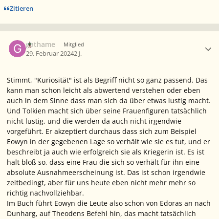
Zitieren
Ersteller-Statistik
gathame
Mitglied
29. Februar 2024
2 J.
Stimmt, "Kuriosität" ist als Begriff nicht so ganz passend. Das
kann man schon leicht als abwertend verstehen oder eben
auch in dem Sinne dass man sich da über etwas lustig macht.
Und Tolkien macht sich über seine Frauenfiguren tatsächlich
nicht lustig, und die werden da auch nicht irgendwie
vorgeführt. Er akzeptiert durchaus dass sich zum Beispiel
Eowyn in der gegebenen Lage so verhält wie sie es tut, und er
beschreibt ja auch wie erfolgreich sie als Kriegerin ist. Es ist
halt bloß so, dass eine Frau die sich so verhält für ihn eine
absolute Ausnahmeerscheinung ist. Das ist schon irgendwie
zeitbedingt, aber für uns heute eben nicht mehr mehr so
richtig nachvollziehbar.
Im Buch führt Eowyn die Leute also schon von Edoras an nach
Dunharg, auf Theodens Befehl hin, das macht tatsächlich