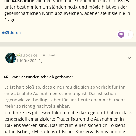
die
Ausnahme
von der Norm dar. Er erkennt also an, dass es
unter bestimmten Umständen nötig und möglcih ist von der
gesellschaftlichen Norm abzuweichen, aber er stellt sie nie in
Frage.
Zitieren
1
Ersteller-Statistik
Blauborke
Mitglied
1. März 2024
2 J.
vor 12 Stunden schrieb gathame:
Es ist halt bloß so, dass eine Frau die sich so verhält für ihn
eine absolute Ausnahmeerscheinung ist. Das ist schon
irgendwie zeitbedingt, aber für uns heute eben nicht mehr
mehr so richtig nachvollziehbar.
Ich denke, es gibt zwei Faktoren, die dazu geführt haben, dass
tendenziell emanzipierte Frauenfiguren die Ausnahmen in
Tolkiens Werken sind. Das ist zum einen sicherlich Tolkiens
katholischer, zivilisationskritischer Konservatismus und die