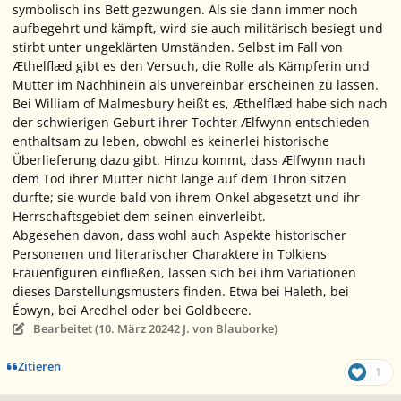
symbolisch ins Bett gezwungen. Als sie dann immer noch
aufbegehrt und kämpft, wird sie auch militärisch besiegt und
stirbt unter ungeklärten Umständen. Selbst im Fall von
Æthelflæd gibt es den Versuch, die Rolle als Kämpferin und
Mutter im Nachhinein als unvereinbar erscheinen zu lassen.
Bei William of Malmesbury heißt es, Æthelflæd habe sich nach
der schwierigen Geburt ihrer Tochter Ælfwynn entschieden
enthaltsam zu leben, obwohl es keinerlei historische
Überlieferung dazu gibt. Hinzu kommt, dass Ælfwynn nach
dem Tod ihrer Mutter nicht lange auf dem Thron sitzen
durfte; sie wurde bald von ihrem Onkel abgesetzt und ihr
Herrschaftsgebiet dem seinen einverleibt.
Abgesehen davon, dass wohl auch Aspekte historischer
Personenen und literarischer Charaktere in Tolkiens
Frauenfiguren einfließen, lassen sich bei ihm Variationen
dieses Darstellungsmusters finden. Etwa bei Haleth, bei
Éowyn, bei Aredhel oder bei Goldbeere.
Bearbeitet (
10. März 2024
2 J.
von Blauborke)
Zitieren
1