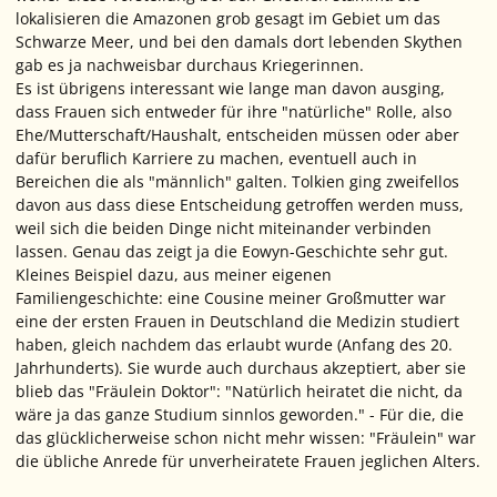
lokalisieren die Amazonen grob gesagt im Gebiet um das
Schwarze Meer, und bei den damals dort lebenden Skythen
gab es ja nachweisbar durchaus Kriegerinnen.
Es ist übrigens interessant wie lange man davon ausging,
dass Frauen sich entweder für ihre "natürliche" Rolle, also
Ehe/Mutterschaft/Haushalt, entscheiden müssen oder aber
dafür beruflich Karriere zu machen, eventuell auch in
Bereichen die als "männlich" galten. Tolkien ging zweifellos
davon aus dass diese Entscheidung getroffen werden muss,
weil sich die beiden Dinge nicht miteinander verbinden
lassen. Genau das zeigt ja die Eowyn-Geschichte sehr gut.
Kleines Beispiel dazu, aus meiner eigenen
Familiengeschichte: eine Cousine meiner Großmutter war
eine der ersten Frauen in Deutschland die Medizin studiert
haben, gleich nachdem das erlaubt wurde (Anfang des 20.
Jahrhunderts). Sie wurde auch durchaus akzeptiert, aber sie
blieb das "Fräulein Doktor": "Natürlich heiratet die nicht, da
wäre ja das ganze Studium sinnlos geworden." - Für die, die
das glücklicherweise schon nicht mehr wissen: "Fräulein" war
die übliche Anrede für unverheiratete Frauen jeglichen Alters.