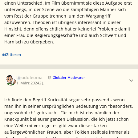
einen Unterschied. Im Film übernimmt sie diese Aufgabe erst
unterwegs, in der Szene wo die kampffähigen Männer sich
vom Rest der Gruppe trennen um den Wargangriff
abzuwehren. Theoden ist übrigens interessant in dieser
Hinsicht, denn offensichtlich hat er keinerlei Probleme damit
einer Frau die Regierungsgeschäfte und auch Schwert und
Harnisch zu übergeben.
Zitieren
Ersteller-Statistik
beadoleoma
Globaler Moderator
1. März 2024
2 J.
Ich finde den Begriff Kuriosität sogar sehr passend - wenn
man ihn in seiner ursprünglichen Bedeutung von "besonders,
ungewöhnlich" gebraucht. Für mich ist das nämlich der
Knackpunkt bei eurer ganzen Diskussion, die ich jetzt schon
eine Weile mitverfolge: es gibt zwar diese starken
außergewöhnlichen Frauen, aber Tolkien stellt sie immer als