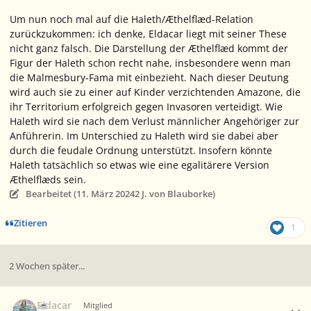
Um nun noch mal auf die Haleth/Æthelflæd-Relation
zurückzukommen: ich denke, Eldacar liegt mit seiner These
nicht ganz falsch. Die Darstellung der Æthelflæd kommt der
Figur der Haleth schon recht nahe, insbesondere wenn man
die Malmesbury-Fama mit einbezieht. Nach dieser Deutung
wird auch sie zu einer auf Kinder verzichtenden Amazone, die
ihr Territorium erfolgreich gegen Invasoren verteidigt. Wie
Haleth wird sie nach dem Verlust männlicher Angehöriger zur
Anführerin. Im Unterschied zu Haleth wird sie dabei aber
durch die feudale Ordnung unterstützt. Insofern könnte
Haleth tatsächlich so etwas wie eine egalitärere Version
Æthelflæds sein.
Bearbeitet (
11. März 2024
2 J.
von Blauborke)
Zitieren
1
2 Wochen später...
Ersteller-Statistik
Eldacar
Mitglied