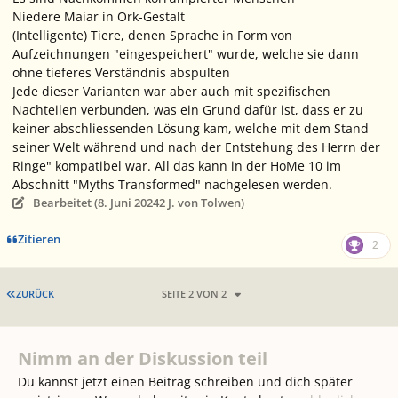
Niedere Maiar in Ork-Gestalt
(Intelligente) Tiere, denen Sprache in Form von
Aufzeichnungen "eingespeichert" wurde, welche sie dann
ohne tieferes Verständnis abspulten
Jede dieser Varianten war aber auch mit spezifischen
Nachteilen verbunden, was ein Grund dafür ist, dass er zu
keiner abschliessenden Lösung kam, welche mit dem Stand
seiner Welt während und nach der Entstehung des
Herrn der
Ringe
" kompatibel war. All das kann in der HoMe 10 im
Abschnitt "Myths Transformed" nachgelesen werden.
Bearbeitet (
8. Juni 2024
2 J.
von Tolwen)
Zitieren
2
ERSTE SEITE
ZURÜCK
SEITE 2 VON 2
Nimm an der Diskussion teil
Du kannst jetzt einen Beitrag schreiben und dich später