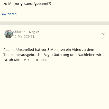
zu Melkor gesandt/gebannt??
Zitieren
Ersteller-Statistik
Eldacar
Mitglied
10. Mai 2024
2 J.
Realms Unravelled hat vor 3 Monaten ein Video zu dem
Thema herausgebracht. Bzgl. Läuterung und Nachleben wird
ca. ab Minute 9 spekuliert.