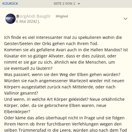
ERSTE SEITE
ZURÜCK
SEITE 2 VON 2
Ersteller-Statistik
MorgAndi Bauglir
Mitglied
4. Mai 2024
2 J.
Ich finde es viel interessanter mal zu spekulieren wohin die
Geister/Seelen der Orks gehen nach Ihrem Tod.
Kommen sie als gefallene Avari auch in die Hallen Mandos? Ist
Ilúvatar ein so gütiger Allvater, dass er dies zulässt, oder
nimmt er sie gar zu sich, ähnlich wie die Menschen, um
sie eventuell zu läutern?
Was passiert, wenn sie den Weg der Elben gehen würden?
Würden sie nach angemessener Wartezeit wieder mit neuen
Körpern ausgestattet zurück nach Mittelerde, oder nach
Vallinor gesannt?
Und wenn, in welche Art Körper gekleidet? Neue orkähnliche
Körper, oder, da sie gebrochene Elben waren, neue
Elbenkörper?
Oder käme das alles überhaupt nicht in Frage und sie folgen
Ihrem Herrn ob Ihrer furchtbaren Verfehlungen wegen den
selben Trümmerpfad in die Leere, würden also nach dem Tod