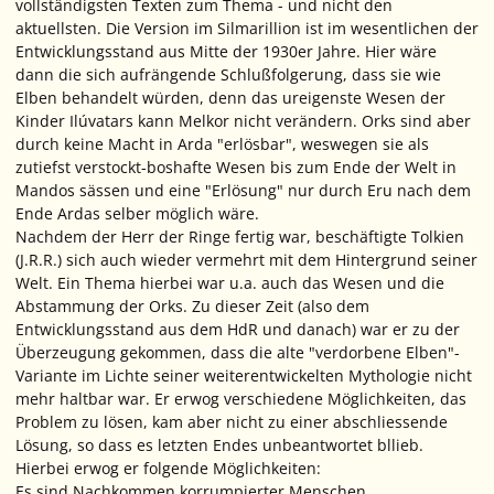
vollständigsten Texten zum Thema - und nicht den
aktuellsten. Die Version im
Silmarillion
ist im wesentlichen der
Entwicklungsstand aus Mitte der 1930er Jahre. Hier wäre
dann die sich aufrängende Schlußfolgerung, dass sie wie
Elben behandelt würden, denn das ureigenste Wesen der
Kinder Ilúvatars kann Melkor nicht verändern. Orks sind aber
durch keine Macht in Arda "erlösbar", weswegen sie als
zutiefst verstockt-boshafte Wesen bis zum Ende der Welt in
Mandos sässen und eine "Erlösung" nur durch Eru nach dem
Ende Ardas selber möglich wäre.
Nachdem der
Herr der Ringe
fertig war, beschäftigte Tolkien
(J.R.R.) sich auch wieder vermehrt mit dem Hintergrund seiner
Welt. Ein Thema hierbei war u.a. auch das Wesen und die
Abstammung der Orks. Zu dieser Zeit (also dem
Entwicklungsstand aus dem
HdR
und danach) war er zu der
Überzeugung gekommen, dass die alte "verdorbene Elben"-
Variante im Lichte seiner weiterentwickelten Mythologie nicht
mehr haltbar war. Er erwog verschiedene Möglichkeiten, das
Problem zu lösen, kam aber nicht zu einer abschliessende
Lösung, so dass es letzten Endes unbeantwortet bllieb.
Hierbei erwog er folgende Möglichkeiten:
Es sind Nachkommen korrumpierter Menschen