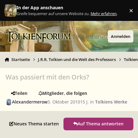
Zu Inhalt springen
In der App anschauen
×
Ig
Greife bequemer auf unsere Website zu.
Mehr erfahren
.
TolkienForum
Anmelden
Startseite
J.R.R. Tolkien und die Welt des Professors
Tolkie
Was passiert mit den Orks?
Teilen
Mitglieder, die folgen
Alexandermerow
3. Oktober 2010
15 J.
in
Tolkiens Werke
Neues Thema starten
Auf Thema antworten