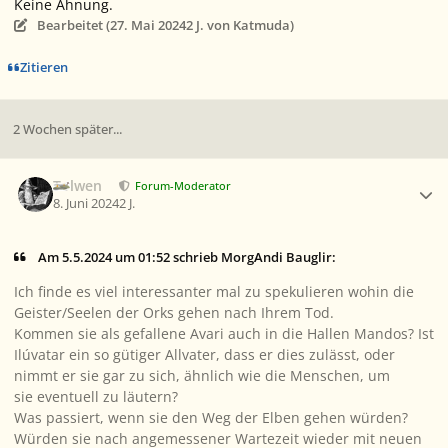
Keine Ahnung.
Bearbeitet (
27. Mai 2024
2 J.
von Katmuda)
Zitieren
2 Wochen später...
Ersteller-Statistik
Tolwen
Forum-Moderator
8. Juni 2024
2 J.
Am 5.5.2024 um 01:52 schrieb MorgAndi Bauglir:
Ich finde es viel interessanter mal zu spekulieren wohin die
Geister/Seelen der Orks gehen nach Ihrem Tod.
Kommen sie als gefallene Avari auch in die Hallen Mandos? Ist
Ilúvatar ein so gütiger Allvater, dass er dies zulässt, oder
nimmt er sie gar zu sich, ähnlich wie die Menschen, um
sie eventuell zu läutern?
Was passiert, wenn sie den Weg der Elben gehen würden?
Würden sie nach angemessener Wartezeit wieder mit neuen