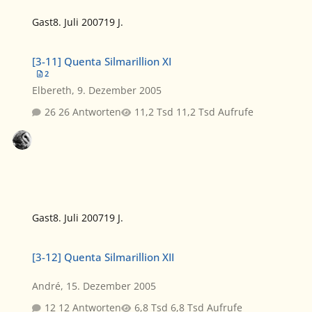
Gast
8. Juli 2007
19 J.
[3-11] Quenta Silmarillion XI
[3-11] Quenta Silmarillion XI
2
Elbereth
,
9. Dezember 2005
26 Antworten
11,2 Tsd Aufrufe
Gast
8. Juli 2007
19 J.
[3-12] Quenta Silmarillion XII
[3-12] Quenta Silmarillion XII
André
,
15. Dezember 2005
12 Antworten
6,8 Tsd Aufrufe