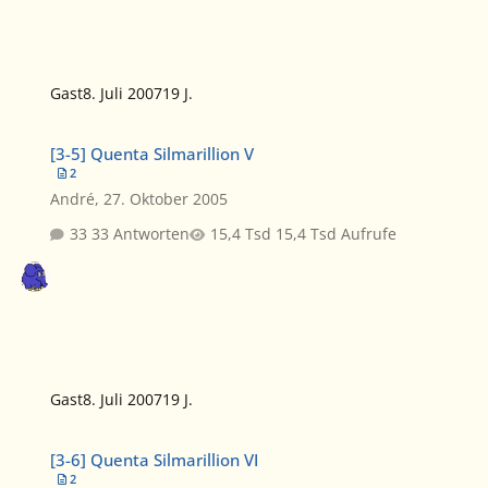
Gast
8. Juli 2007
19 J.
[3-5] Quenta Silmarillion V
[3-5] Quenta Silmarillion V
2
André
,
27. Oktober 2005
33 Antworten
15,4 Tsd Aufrufe
Gast
8. Juli 2007
19 J.
[3-6] Quenta Silmarillion VI
[3-6] Quenta Silmarillion VI
2