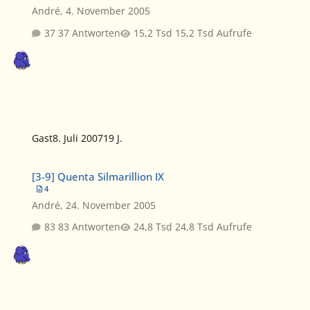
André
,
4. November 2005
37 Antworten
15,2 Tsd Aufrufe
Gast
8. Juli 2007
19 J.
[3-9] Quenta Silmarillion IX
[3-9] Quenta Silmarillion IX
4
André
,
24. November 2005
83 Antworten
24,8 Tsd Aufrufe