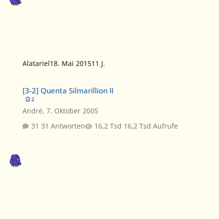
Alatariel
18. Mai 2015
11 J.
[3-2] Quenta Silmarillion II
[3-2] Quenta Silmarillion II
2
André
,
7. Oktober 2005
31 Antworten
16,2 Tsd Aufrufe