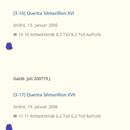
[3-16] Quenta Silmarillion XVI
[3-16] Quenta Silmarillion XVI
André
,
13. Januar 2006
16 Antworten
8,3 Tsd Aufrufe
Gast
6. Juli 2007
19 J.
[3-17] Quenta Silmarillion XVII
[3-17] Quenta Silmarillion XVII
André
,
19. Januar 2006
11 Antworten
6,2 Tsd Aufrufe