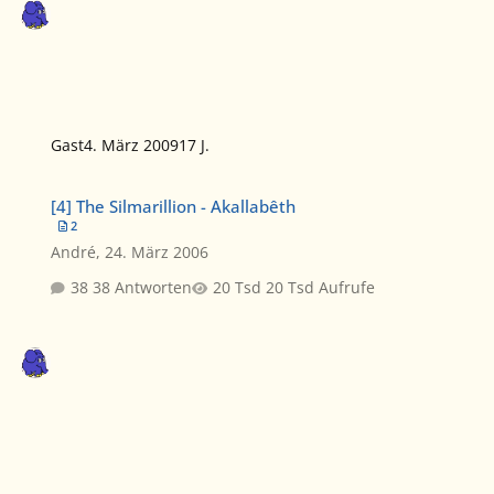
Gast
4. März 2009
17 J.
[4] The Silmarillion - Akallabêth
[4] The Silmarillion - Akallabêth
2
André
,
24. März 2006
38 Antworten
20 Tsd Aufrufe