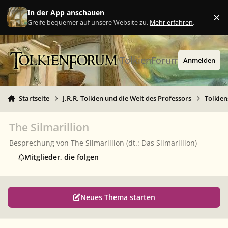
Zu Inhalt springen
In der App anschauen
×
Ig
Greife bequemer auf unsere Website zu.
Mehr erfahren
.
TolkienForum
Anmelden
Startseite
J.R.R. Tolkien und die Welt des Professors
Tolkie
The Silmarillion
Besprechung von
The Silmarillion
(dt.:
Das Silmarillion
)
Mitglieder, die folgen
Neues Thema starten