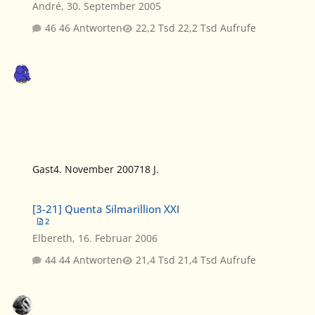
André
,
30. September 2005
46 Antworten
22,2 Tsd Aufrufe
Gast
4. November 2007
18 J.
[3-21] Quenta Silmarillion XXI
[3-21] Quenta Silmarillion XXI
2
Elbereth
,
16. Februar 2006
44 Antworten
21,4 Tsd Aufrufe