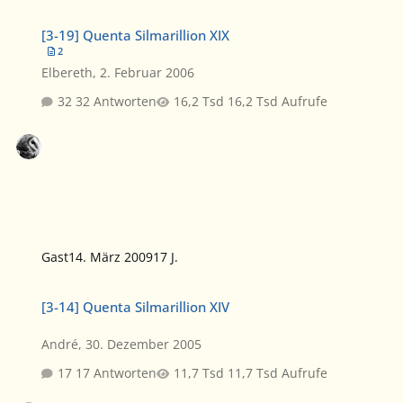
[3-19] Quenta Silmarillion XIX
[3-19] Quenta Silmarillion XIX
2
Elbereth
,
2. Februar 2006
32 Antworten
16,2 Tsd Aufrufe
Gast
14. März 2009
17 J.
[3-14] Quenta Silmarillion XIV
[3-14] Quenta Silmarillion XIV
André
,
30. Dezember 2005
17 Antworten
11,7 Tsd Aufrufe