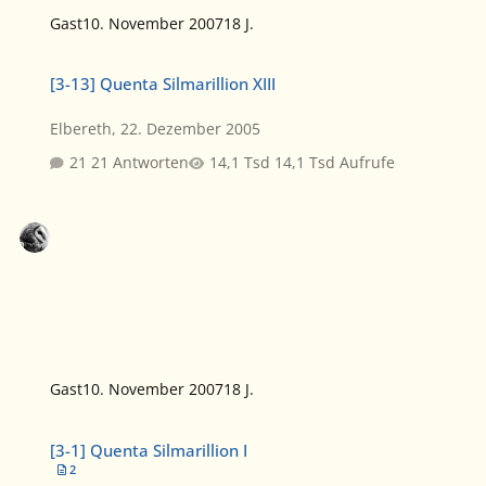
Gast
10. November 2007
18 J.
[3-13] Quenta Silmarillion XIII
[3-13] Quenta Silmarillion XIII
Elbereth
,
22. Dezember 2005
21 Antworten
14,1 Tsd Aufrufe
Gast
10. November 2007
18 J.
[3-1] Quenta Silmarillion I
[3-1] Quenta Silmarillion I
2