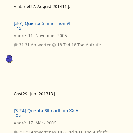
Alatariel
27. August 2014
11 J.
[3-7] Quenta Silmarillion VII
[3-7] Quenta Silmarillion VII
2
André
,
11. November 2005
31 Antworten
18 Tsd Aufrufe
Gast
29. Juni 2013
13 J.
[3-24] Quenta Silmarillion XXIV
[3-24] Quenta Silmarillion XXIV
2
André
,
17. März 2006
29 Antworten
18,8 Tsd Aufrufe