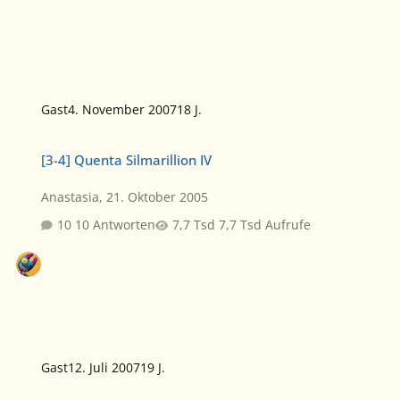
Gast
4. November 2007
18 J.
[3-4] Quenta Silmarillion IV
[3-4] Quenta Silmarillion IV
Anastasia
,
21. Oktober 2005
10 Antworten
7,7 Tsd Aufrufe
Gast
12. Juli 2007
19 J.