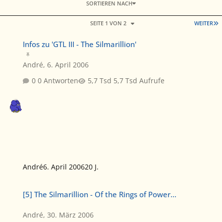
SORTIEREN NACH
L
SEITE 1 VON 2
WEITER
Infos zu 'GTL III - The Silmarillion'
Infos zu 'GTL III - The Silmarillion'
André
,
6. April 2006
0 Antworten
5,7 Tsd Aufrufe
André
6. April 2006
20 J.
[5] The Silmarillion - Of the Rings of Power...
[5] The Silmarillion - Of the Rings of Power...
André
,
30. März 2006