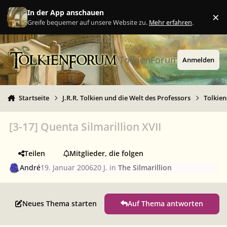
Zu Inhalt springen
In der App anschauen
×
Ig
Greife bequemer auf unsere Website zu.
Mehr erfahren
.
TolkienForum
Anmelden
Startseite
J.R.R. Tolkien und die Welt des Professors
Tolkie
[3-17] Quenta Silmarillion XVII
Teilen
Mitglieder, die folgen
André
19. Januar 2006
20 J.
in
The Silmarillion
Neues Thema starten
Auf Thema antworten