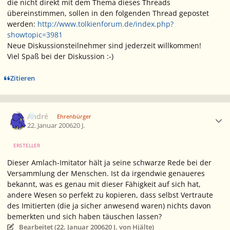
die nicht direkt mit dem Thema dieses Threads
übereinstimmen, sollen in den folgenden Thread gepostet
werden:
http://www.tolkienforum.de/index.php?
showtopic=3981
Neue Diskussionsteilnehmer sind jederzeit willkommen!
Viel Spaß bei der Diskussion :-)
Zitieren
Ersteller-Statistik
André
Ehrenbürger
22. Januar 2006
20 J.
ERSTELLER
Dieser Amlach-Imitator hält ja seine schwarze Rede bei der
Versammlung der Menschen. Ist da irgendwie genaueres
bekannt, was es genau mit dieser Fähigkeit auf sich hat,
andere Wesen so perfekt zu kopieren, dass selbst Vertraute
des Imitierten (die ja sicher anwesend waren) nichts davon
bemerkten und sich haben täuschen lassen?
Bearbeitet (
22. Januar 2006
20 J.
von Hjälte)