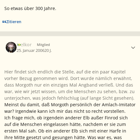
So etwas über 300 Jahre.
Zitieren
Ersteller-Statistik
Melkor
Mitglied
25. Januar 2006
20 J.
Hier findet sich endlich die Stelle, auf die ein paar Kapitel
vorher Bezug genommen wird. Dort wurde nämlich erwähnt,
dass Morgoth nur ein einziges Mal Angband verließ. Und das
war, wie wir jetzt wissen, um die Menschen zu sehen, bzw. zu
unterjochen, was jedoch fehlschlug (auf lange Sicht gesehen).
Meinst du damit, daß Morgoth persönlich der Amlach-Imitator
war? Irgendwie kann ich mir das nicht so recht vorstellen.
Ich frage mich, ob irgendein anderer Elb außer Finrod sich
auf die Menschen eingelassen hätte, nachdem er sie zum
ersten Mal sah. Ob ein anderer Elb sich mit einer Harfe in
ihre Mitte gesetzt und gesungen hätte. Was war es, was