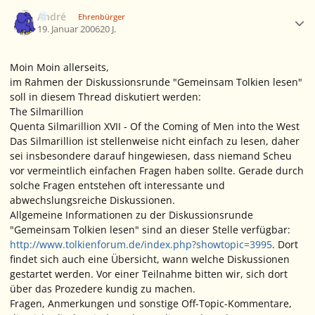
Ersteller-Statistik
André
Ehrenbürger
19. Januar 2006
20 J.
Moin Moin allerseits,
im Rahmen der Diskussionsrunde "Gemeinsam Tolkien lesen"
soll in diesem Thread diskutiert werden:
The Silmarillion
Quenta Silmarillion XVII - Of the Coming of Men into the West
Das Silmarillion ist stellenweise nicht einfach zu lesen, daher
sei insbesondere darauf hingewiesen, dass niemand Scheu
vor vermeintlich einfachen Fragen haben sollte. Gerade durch
solche Fragen entstehen oft interessante und
abwechslungsreiche Diskussionen.
Allgemeine Informationen zu der Diskussionsrunde
"Gemeinsam Tolkien lesen" sind an dieser Stelle verfügbar:
http://www.tolkienforum.de/index.php?showtopic=3995
. Dort
findet sich auch eine Übersicht, wann welche Diskussionen
gestartet werden. Vor einer Teilnahme bitten wir, sich dort
über das Prozedere kundig zu machen.
Fragen, Anmerkungen und sonstige Off-Topic-Kommentare,