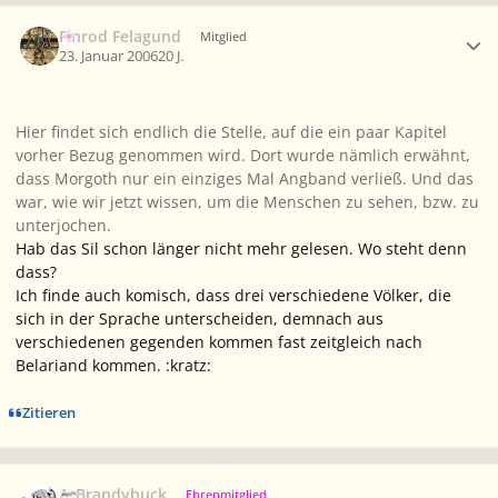
Ersteller-Statistik
Finrod Felagund
Mitglied
23. Januar 2006
20 J.
Hier findet sich endlich die Stelle, auf die ein paar Kapitel
vorher Bezug genommen wird. Dort wurde nämlich erwähnt,
dass Morgoth nur ein einziges Mal Angband verließ. Und das
war, wie wir jetzt wissen, um die Menschen zu sehen, bzw. zu
unterjochen.
Hab das Sil schon länger nicht mehr gelesen. Wo steht denn
dass?
Ich finde auch komisch, dass drei verschiedene Völker, die
sich in der Sprache unterscheiden, demnach aus
verschiedenen gegenden kommen fast zeitgleich nach
Belariand kommen. :kratz:
Zitieren
Ersteller-Statistik
A_Brandybuck
Ehrenmitglied