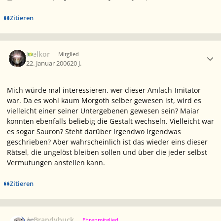
Zitieren
Ersteller-Statistik
Melkor
Mitglied
22. Januar 2006
20 J.
Mich würde mal interessieren, wer dieser Amlach-Imitator
war. Da es wohl kaum Morgoth selber gewesen ist, wird es
vielleicht einer seiner Untergebenen gewesen sein? Maiar
konnten ebenfalls beliebig die Gestalt wechseln. Vielleicht war
es sogar Sauron? Steht darüber irgendwo irgendwas
geschrieben? Aber wahrscheinlich ist das wieder eins dieser
Rätsel, die ungelöst bleiben sollen und über die jeder selbst
Vermutungen anstellen kann.
Zitieren
Ersteller-Statistik
A_Brandybuck
Ehrenmitglied