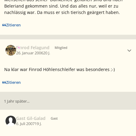
Beleriand gekommen sind. Und das alles nur, weil er zu
nachlässig war. Da muss er sich tierisch geärgert haben.
Zitieren
Ersteller-Statistik
Finrod Felagund
Mitglied
26. Januar 2006
20 J.
Na klar war Finrod Höhlenschleifer was besonderes ;-)
Zitieren
1 Jahr später...
Gast Gil-Galad
Gast
6. Juli 2007
19 J.