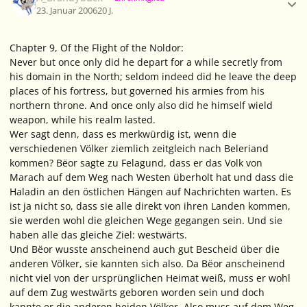
23. Januar 2006
20 J.
Chapter 9, Of the Flight of the Noldor:
Never but once only did he depart for a while secretly from
his domain in the North; seldom indeed did he leave the deep
places of his fortress, but governed his armies from his
northern throne. And once only also did he himself wield
weapon, while his realm lasted.
Wer sagt denn, dass es merkwürdig ist, wenn die
verschiedenen Völker ziemlich zeitgleich nach Beleriand
kommen? Bëor sagte zu Felagund, dass er das Volk von
Marach auf dem Weg nach Westen überholt hat und dass die
Haladin an den östlichen Hängen auf Nachrichten warten. Es
ist ja nicht so, dass sie alle direkt von ihren Landen kommen,
sie werden wohl die gleichen Wege gegangen sein. Und sie
haben alle das gleiche Ziel: westwärts.
Und Bëor wusste anscheinend auch gut Bescheid über die
anderen Völker, sie kannten sich also. Da Bëor anscheinend
nicht viel von der ursprünglichen Heimat weiß, muss er wohl
auf dem Zug westwärts geboren worden sein und doch
kannte er die anderen beiden Völker. Also muss auf dem Weg