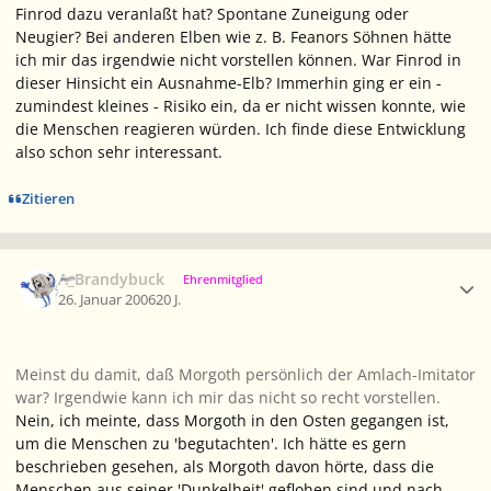
Finrod dazu veranlaßt hat? Spontane Zuneigung oder
Neugier? Bei anderen Elben wie z. B. Feanors Söhnen hätte
ich mir das irgendwie nicht vorstellen können. War Finrod in
dieser Hinsicht ein Ausnahme-Elb? Immerhin ging er ein -
zumindest kleines - Risiko ein, da er nicht wissen konnte, wie
die Menschen reagieren würden. Ich finde diese Entwicklung
also schon sehr interessant.
Zitieren
Ersteller-Statistik
A_Brandybuck
Ehrenmitglied
26. Januar 2006
20 J.
Meinst du damit, daß Morgoth persönlich der Amlach-Imitator
war? Irgendwie kann ich mir das nicht so recht vorstellen.
Nein, ich meinte, dass Morgoth in den Osten gegangen ist,
um die Menschen zu 'begutachten'. Ich hätte es gern
beschrieben gesehen, als Morgoth davon hörte, dass die
Menschen aus seiner 'Dunkelheit' geflohen sind und nach