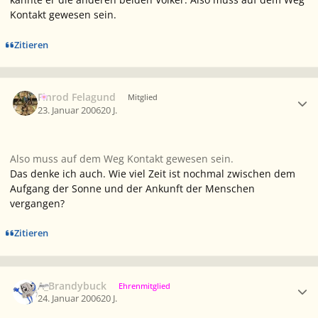
Kontakt gewesen sein.
Zitieren
Ersteller-Statistik
Finrod Felagund
Mitglied
23. Januar 2006
20 J.
Also muss auf dem Weg Kontakt gewesen sein.
Das denke ich auch. Wie viel Zeit ist nochmal zwischen dem
Aufgang der Sonne und der Ankunft der Menschen
vergangen?
Zitieren
Ersteller-Statistik
A_Brandybuck
Ehrenmitglied
24. Januar 2006
20 J.