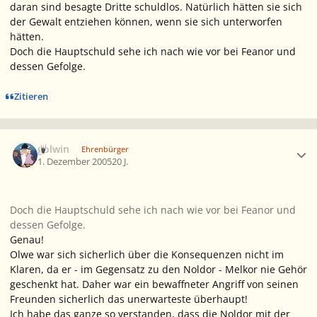
daran sind besagte Dritte schuldlos. Natürlich hätten sie sich
der Gewalt entziehen können, wenn sie sich unterworfen
hätten.
Doch die Hauptschuld sehe ich nach wie vor bei Feanor und
dessen Gefolge.
Zitieren
Ersteller-Statistik
golwin
Ehrenbürger
1. Dezember 2005
20 J.
Doch die Hauptschuld sehe ich nach wie vor bei Feanor und
dessen Gefolge.
Genau!
Olwe war sich sicherlich über die Konsequenzen nicht im
Klaren, da er - im Gegensatz zu den Noldor - Melkor nie Gehör
geschenkt hat. Daher war ein bewaffneter Angriff von seinen
Freunden sicherlich das unerwarteste überhaupt!
Ich habe das ganze so verstanden, dass die Noldor mit der