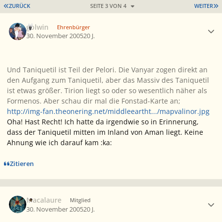
ERSTE SEITE
L
ZURÜCK
SEITE 3 VON 4
WEITER
Ersteller-Statistik
golwin
Ehrenbürger
30. November 2005
20 J.
Und Taniquetil ist Teil der Pelori. Die Vanyar zogen direkt an
den Aufgang zum Taniquetil, aber das Massiv des Taniquetil
ist etwas größer. Tirion liegt so oder so wesentlich näher als
Formenos. Aber schau dir mal die Fonstad-Karte an;
http://img-fan.theonering.net/middleeartht.../mapvalinor.jpg
Oha! Hast Recht! Ich hatte da irgendwie so in Erinnerung,
dass der Taniquetil mitten im Inland von Aman liegt. Keine
Ahnung wie ich darauf kam :ka:
Zitieren
Ersteller-Statistik
Macalaure
Mitglied
30. November 2005
20 J.