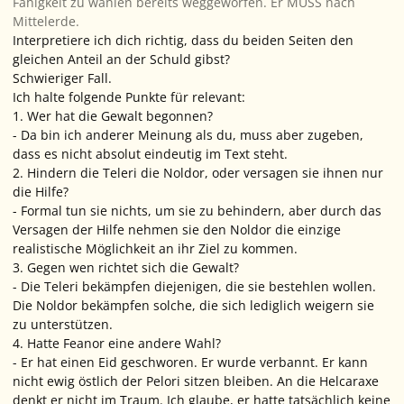
Fähigkeit zu wählen bereits weggeworfen. Er MUSS nach
Mittelerde.
Interpretiere ich dich richtig, dass du beiden Seiten den
gleichen Anteil an der Schuld gibst?
Schwieriger Fall.
Ich halte folgende Punkte für relevant:
1. Wer hat die Gewalt begonnen?
- Da bin ich anderer Meinung als du, muss aber zugeben,
dass es nicht absolut eindeutig im Text steht.
2. Hindern die Teleri die Noldor, oder versagen sie ihnen nur
die Hilfe?
- Formal tun sie nichts, um sie zu behindern, aber durch das
Versagen der Hilfe nehmen sie den Noldor die einzige
realistische Möglichkeit an ihr Ziel zu kommen.
3. Gegen wen richtet sich die Gewalt?
- Die Teleri bekämpfen diejenigen, die sie bestehlen wollen.
Die Noldor bekämpfen solche, die sich lediglich weigern sie
zu unterstützen.
4. Hatte Feanor eine andere Wahl?
- Er hat einen Eid geschworen. Er wurde verbannt. Er kann
nicht ewig östlich der Pelori sitzen bleiben. An die Helcaraxe
denkt er nicht im Traum. Ich glaube, er hatte tatsächlich keine