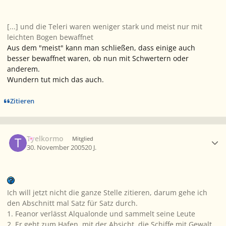
[...] und die Teleri waren weniger stark und meist nur mit
leichten Bogen bewaffnet
Aus dem "meist" kann man schließen, dass einige auch
besser bewaffnet waren, ob nun mit Schwertern oder
anderem.
Wundern tut mich das auch.
Zitieren
Ersteller-Statistik
Tyelkormo
Mitglied
30. November 2005
20 J.
Ich will jetzt nicht die ganze Stelle zitieren, darum gehe ich
den Abschnitt mal Satz für Satz durch.
1. Feanor verlässt Alqualonde und sammelt seine Leute
2. Er geht zum Hafen, mit der Absicht, die Schiffe mit Gewalt