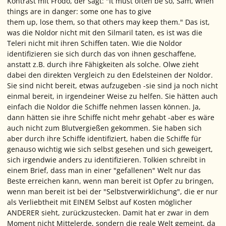
Kontrast mit Frodo, der sagt: "It must often be so, Sam, when
things are in danger: some one has to give
them up, lose them, so that others may keep them." Das ist,
was die Noldor nicht mit den Silmaril taten, es ist was die
Teleri nicht mit ihren Schiffen taten. Wie die Noldor
identifizieren sie sich durch das von ihnen geschaffene,
anstatt z.B. durch ihre Fähigkeiten als solche. Olwe zieht
dabei den direkten Vergleich zu den Edelsteinen der Noldor.
Sie sind nicht bereit, etwas aufzugeben -sie sind ja noch nicht
einmal bereit, in
irgendeiner
Weise zu helfen. Sie hätten auch
einfach die Noldor die Schiffe nehmen lassen können. Ja,
dann hätten sie ihre Schiffe nicht mehr gehabt -aber es wäre
auch nicht zum Blutvergießen gekommen. Sie haben sich
aber durch ihre Schiffe identifiziert, haben die Schiffe für
genauso wichtig wie sich selbst gesehen und sich geweigert,
sich irgendwie anders zu identifizieren. Tolkien schreibt in
einem Brief, dass man in einer "gefallenen" Welt nur das
Beste erreichen kann, wenn man bereit ist Opfer zu bringen,
wenn man bereit ist bei der "Selbstverwirklichung", die er nur
als Verliebtheit mit EINEM Selbst auf Kosten möglicher
ANDERER sieht, zurückzustecken. Damit hat er zwar in dem
Moment nicht Mittelerde, sondern die reale Welt gemeint, da