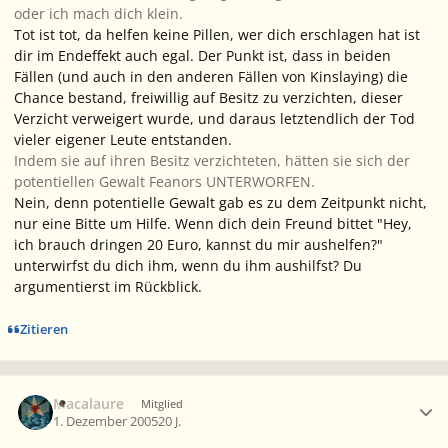
oder
ich
mach dich klein.
Tot ist tot, da helfen keine Pillen, wer dich erschlagen hat ist
dir im Endeffekt auch egal. Der Punkt ist, dass in beiden
Fällen (und auch in den anderen Fällen von Kinslaying) die
Chance bestand, freiwillig auf Besitz zu verzichten, dieser
Verzicht verweigert wurde, und daraus letztendlich der Tod
vieler eigener Leute entstanden.
Indem sie auf ihren Besitz verzichteten, hätten sie sich der
potentiellen Gewalt Feanors UNTERWORFEN.
Nein, denn potentielle Gewalt gab es zu dem Zeitpunkt nicht,
nur eine Bitte um Hilfe. Wenn dich dein Freund bittet "Hey,
ich brauch dringen 20 Euro, kannst du mir aushelfen?"
unterwirfst
du dich ihm, wenn du ihm aushilfst? Du
argumentierst im Rückblick.
Zitieren
Ersteller-Statistik
Macalaure
Mitglied
1. Dezember 2005
20 J.