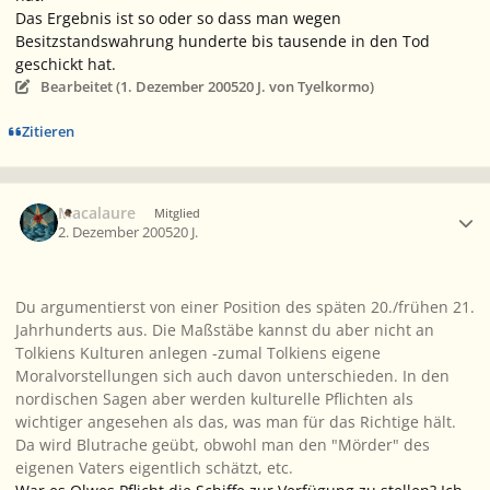
Das Ergebnis ist so oder so dass man wegen
Besitzstandswahrung hunderte bis tausende in den Tod
geschickt hat.
Bearbeitet (
1. Dezember 2005
20 J.
von Tyelkormo)
Zitieren
Ersteller-Statistik
Macalaure
Mitglied
2. Dezember 2005
20 J.
Du argumentierst von einer Position des späten 20./frühen 21.
Jahrhunderts aus. Die Maßstäbe kannst du aber nicht an
Tolkiens Kulturen anlegen -zumal Tolkiens eigene
Moralvorstellungen sich auch davon unterschieden. In den
nordischen Sagen aber werden kulturelle Pflichten als
wichtiger angesehen als das, was man für das Richtige hält.
Da wird Blutrache geübt, obwohl man den "Mörder" des
eigenen Vaters eigentlich schätzt, etc.