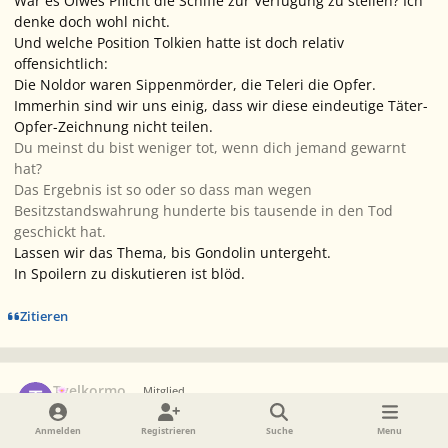
War es Olwes
Pflicht
die Schiffe zur Verfügung zu stellen? Ich
denke doch wohl nicht.
Und welche Position Tolkien hatte ist doch relativ
offensichtlich:
Die Noldor waren Sippenmörder, die Teleri die Opfer.
Immerhin sind wir uns einig, dass wir diese eindeutige Täter-
Opfer-Zeichnung nicht teilen.
Du meinst du bist weniger tot, wenn dich jemand gewarnt
hat?
Das Ergebnis ist so oder so dass man wegen
Besitzstandswahrung hunderte bis tausende in den Tod
geschickt hat.
Lassen wir das Thema, bis Gondolin untergeht.
In Spoilern zu diskutieren ist blöd.
Zitieren
Ersteller-Statistik
Tyelkormo
Mitglied
2. Dezember 2005
20 J.
Anmelden
Registrieren
Suche
Menu