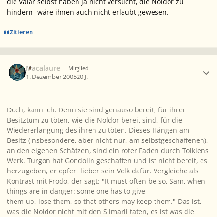
die Valar selbst haben ja nicht versucht, die Noldor zu
hindern
-wäre ihnen auch nicht erlaubt gewesen.
Zitieren
Ersteller-Statistik
Macalaure
Mitglied
1. Dezember 2005
20 J.
Doch, kann ich. Denn sie sind genauso bereit, für ihren
Besitztum zu töten, wie die Noldor bereit sind, für die
Wiedererlangung des ihren zu töten. Dieses Hängen am
Besitz (insbesondere, aber nicht nur, am selbstgeschaffenen),
an den eigenen Schätzen, sind ein roter Faden durch Tolkiens
Werk. Turgon hat Gondolin geschaffen und ist nicht bereit, es
herzugeben, er opfert lieber sein Volk dafür. Vergleiche als
Kontrast mit Frodo, der sagt: "It must often be so, Sam, when
things are in danger: some one has to give
them up, lose them, so that others may keep them." Das ist,
was die Noldor nicht mit den Silmaril taten, es ist was die