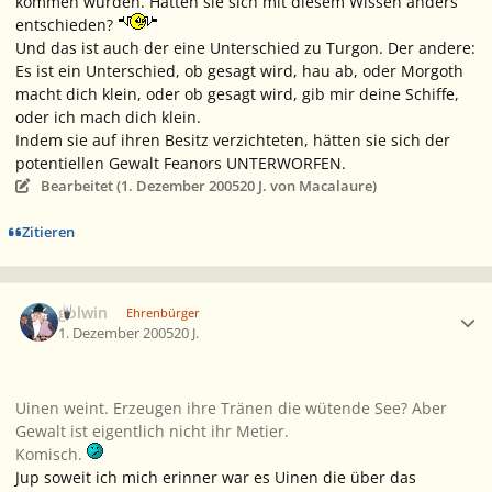
kommen würden. Hätten sie sich mit diesem Wissen anders
entschieden?
Und das ist auch der eine Unterschied zu Turgon. Der andere:
Es ist ein Unterschied, ob gesagt wird, hau ab, oder Morgoth
macht dich klein, oder ob gesagt wird, gib mir deine Schiffe,
oder
ich
mach dich klein.
Indem sie auf ihren Besitz verzichteten, hätten sie sich der
potentiellen Gewalt Feanors UNTERWORFEN.
Bearbeitet (
1. Dezember 2005
20 J.
von Macalaure)
Zitieren
Ersteller-Statistik
golwin
Ehrenbürger
1. Dezember 2005
20 J.
Uinen weint. Erzeugen ihre Tränen die wütende See? Aber
Gewalt ist eigentlich nicht ihr Metier.
Komisch.
Jup soweit ich mich erinner war es Uinen die über das