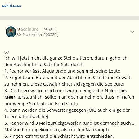
Zitieren
Ersteller-Statistik
Macalaure
Mitglied
30. November 2005
20 J.
(?)
Ich will jetzt nicht die ganze Stelle zitieren, darum gehe ich
den Abschnitt mal Satz für Satz durch.
1. Feanor verlässt Alqualonde und sammelt seine Leute
2. Er geht zum Hafen, mit der Absicht, die Schiffe mit Gewalt
zu nehmen. Diese Gewalt richtet sich gegen die Seeleute!
3. Die Teleri wehren sich und werfen einige der Noldor
ins
Meer
. (Erstaunlich, sollte man doch annehmen, dass
im Hafen
nur wenige Seeleute an Bord sind.)
4. Dann werden die Schwerter gezogen (OK, auch einige der
Teleri hatten welche)
5. Feanor wird 3 Mal zurückgeworfen (und ist demnach auch 3
Mal wieder rangekommen, also in den Nahkampf)
6. Fingon kommt und die Schlacht wird entschieden.