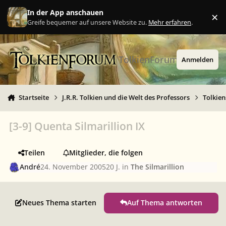
Zu Inhalt springen
In der App anschauen
×
Ig
Greife bequemer auf unsere Website zu.
Mehr erfahren
.
TolkienForum
Anmelden
Startseite
J.R.R. Tolkien und die Welt des Professors
Tolkie
[3-9] Quenta Silmarillion IX
Teilen
Mitglieder, die folgen
André
24. November 2005
20 J.
in
The Silmarillion
Neues Thema starten
Auf Thema antworten