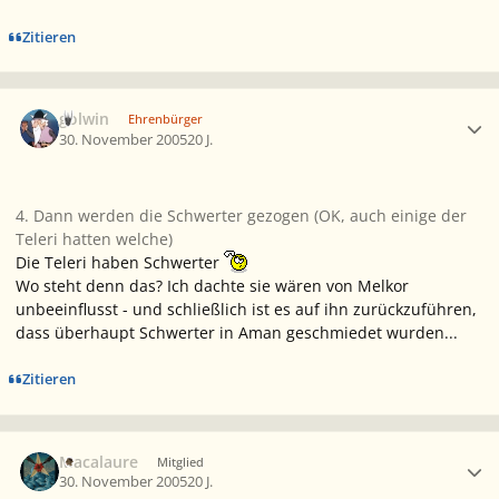
Zitieren
Ersteller-Statistik
golwin
Ehrenbürger
30. November 2005
20 J.
4. Dann werden die Schwerter gezogen (OK, auch einige der
Teleri hatten welche)
Die Teleri haben Schwerter
Wo steht denn das? Ich dachte sie wären von Melkor
unbeeinflusst - und schließlich ist es auf ihn zurückzuführen,
dass überhaupt Schwerter in Aman geschmiedet wurden...
Zitieren
Ersteller-Statistik
Macalaure
Mitglied
30. November 2005
20 J.