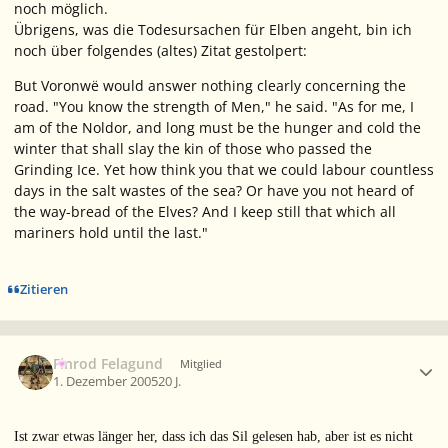
noch möglich.
Übrigens, was die Todesursachen für Elben angeht, bin ich
noch über folgendes (altes) Zitat gestolpert:
But Voronwë would answer nothing clearly concerning the
road. "You know the strength of Men," he said. "As for me, I
am of the Noldor, and long must be the hunger and cold the
winter that shall slay the kin of those who passed the
Grinding Ice. Yet how think you that we could labour countless
days in the salt wastes of the sea? Or have you not heard of
the way-bread of the Elves? And I keep still that which all
mariners hold until the last."
Zitieren
Ersteller-Statistik
Finrod Felagund
Mitglied
1. Dezember 2005
20 J.
Ist zwar etwas länger her, dass ich das Sil gelesen hab, aber ist es nicht