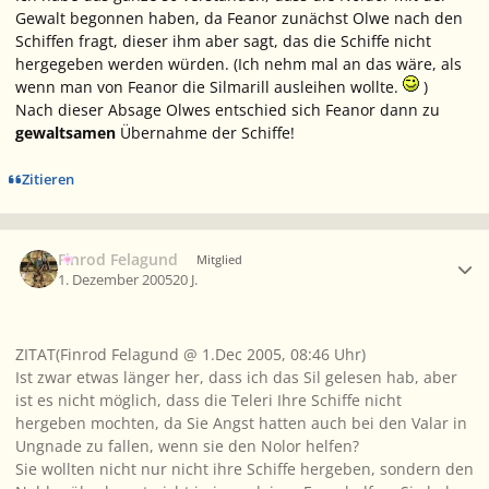
Gewalt begonnen haben, da Feanor zunächst Olwe nach den
Schiffen fragt, dieser ihm aber sagt, das die Schiffe nicht
hergegeben werden würden. (Ich nehm mal an das wäre, als
wenn man von Feanor die Silmarill ausleihen wollte.
)
Nach dieser Absage Olwes entschied sich Feanor dann zu
gewaltsamen
Übernahme der Schiffe!
Zitieren
Ersteller-Statistik
Finrod Felagund
Mitglied
1. Dezember 2005
20 J.
ZITAT(Finrod Felagund @ 1.Dec 2005, 08:46 Uhr)
Ist zwar etwas länger her, dass ich das Sil gelesen hab, aber
ist es nicht möglich, dass die Teleri Ihre Schiffe nicht
hergeben mochten, da Sie Angst hatten auch bei den Valar in
Ungnade zu fallen, wenn sie den Nolor helfen?
Sie wollten nicht nur nicht ihre Schiffe hergeben, sondern den