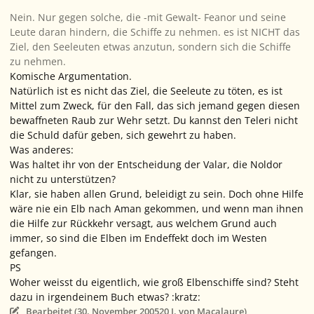
Nein. Nur gegen solche, die -mit Gewalt- Feanor und seine
Leute daran hindern, die Schiffe zu nehmen. es ist NICHT das
Ziel, den Seeleuten etwas anzutun, sondern sich die Schiffe
zu nehmen.
Komische Argumentation.
Natürlich ist es nicht das
Ziel
, die Seeleute zu töten, es ist
Mittel zum Zweck, für den Fall, das sich jemand gegen diesen
bewaffneten Raub zur Wehr setzt. Du kannst den Teleri nicht
die Schuld dafür geben, sich gewehrt zu haben.
Was anderes:
Was haltet ihr von der Entscheidung der Valar, die Noldor
nicht zu unterstützen?
Klar, sie haben allen Grund, beleidigt zu sein. Doch ohne Hilfe
wäre nie ein Elb nach Aman gekommen, und wenn man ihnen
die Hilfe zur Rückkehr versagt, aus welchem Grund auch
immer, so sind die Elben im Endeffekt doch im Westen
gefangen.
PS
Woher weisst du eigentlich, wie groß Elbenschiffe sind? Steht
dazu in irgendeinem Buch etwas? :kratz:
Bearbeitet (
30. November 2005
20 J.
von Macalaure)