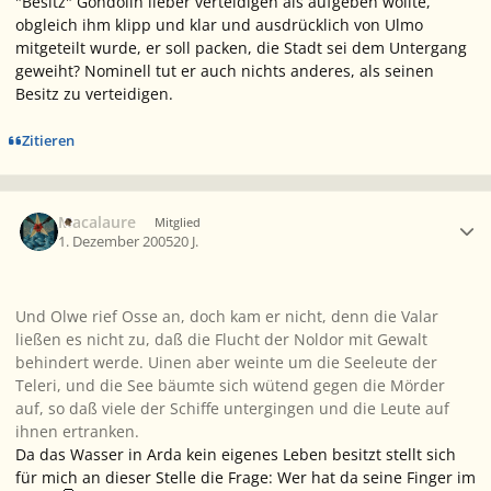
"Besitz" Gondolin lieber verteidigen als aufgeben wollte,
obgleich ihm klipp und klar und ausdrücklich von Ulmo
mitgeteilt wurde, er soll packen, die Stadt sei dem Untergang
geweiht? Nominell tut er auch nichts anderes, als seinen
Besitz zu verteidigen.
Zitieren
Ersteller-Statistik
Macalaure
Mitglied
1. Dezember 2005
20 J.
Und Olwe rief Osse an, doch kam er nicht, denn die Valar
ließen es nicht zu, daß die Flucht der Noldor mit Gewalt
behindert werde. Uinen aber weinte um die Seeleute der
Teleri, und die See bäumte sich wütend gegen die Mörder
auf, so daß viele der Schiffe untergingen und die Leute auf
ihnen ertranken.
Da das Wasser in Arda kein eigenes Leben besitzt stellt sich
für mich an dieser Stelle die Frage: Wer hat da seine Finger im