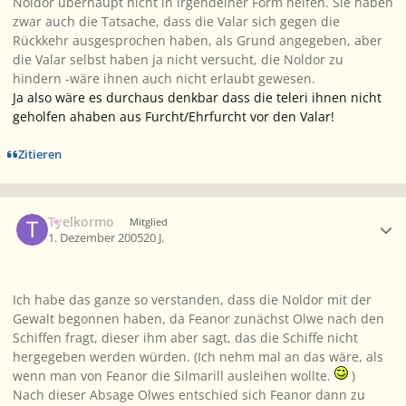
Noldor überhaupt nicht in irgendeiner Form helfen. Sie haben
zwar auch die Tatsache, dass die Valar sich gegen die
Rückkehr ausgesprochen haben, als Grund angegeben, aber
die Valar selbst haben ja nicht versucht, die Noldor zu
hindern -wäre ihnen auch nicht erlaubt gewesen.
Ja also wäre es durchaus denkbar dass die teleri ihnen nicht
geholfen ahaben aus Furcht/Ehrfurcht vor den Valar!
Zitieren
Ersteller-Statistik
Tyelkormo
Mitglied
1. Dezember 2005
20 J.
Ich habe das ganze so verstanden, dass die Noldor mit der
Gewalt begonnen haben, da Feanor zunächst Olwe nach den
Schiffen fragt, dieser ihm aber sagt, das die Schiffe nicht
hergegeben werden würden. (Ich nehm mal an das wäre, als
wenn man von Feanor die Silmarill ausleihen wollte.
)
Nach dieser Absage Olwes entschied sich Feanor dann zu