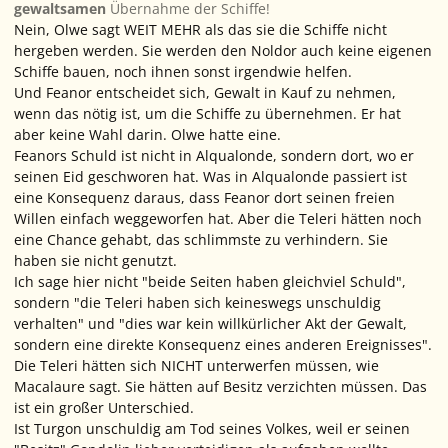
gewaltsamen
Übernahme der Schiffe!
Nein, Olwe sagt WEIT MEHR als das sie die Schiffe nicht
hergeben werden. Sie werden den Noldor auch keine eigenen
Schiffe bauen, noch ihnen sonst irgendwie helfen.
Und Feanor entscheidet sich, Gewalt
in Kauf
zu nehmen,
wenn das nötig ist
, um die Schiffe zu übernehmen. Er hat
aber keine Wahl darin. Olwe hatte eine.
Feanors Schuld ist nicht in Alqualonde, sondern dort, wo er
seinen Eid geschworen hat. Was in Alqualonde passiert ist
eine Konsequenz daraus, dass Feanor dort seinen freien
Willen einfach weggeworfen hat. Aber die Teleri hätten noch
eine Chance gehabt, das schlimmste zu verhindern. Sie
haben sie nicht genutzt.
Ich sage hier nicht "beide Seiten haben gleichviel Schuld",
sondern "die Teleri haben sich keineswegs unschuldig
verhalten" und "dies war kein willkürlicher Akt der Gewalt,
sondern eine direkte Konsequenz eines anderen Ereignisses".
Die Teleri hätten sich NICHT unterwerfen müssen, wie
Macalaure sagt. Sie hätten auf Besitz verzichten müssen. Das
ist ein großer Unterschied.
Ist Turgon unschuldig am Tod seines Volkes, weil er seinen