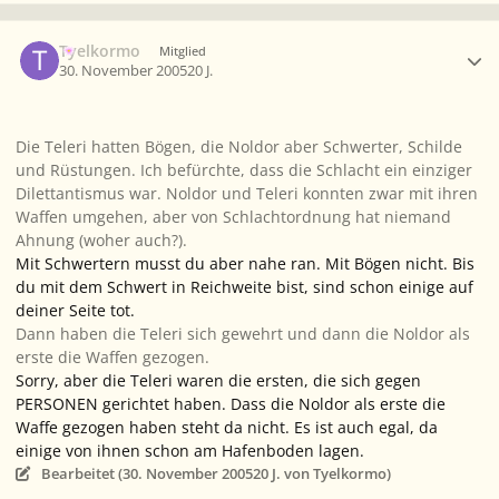
Ersteller-Statistik
Tyelkormo
Mitglied
30. November 2005
20 J.
Die Teleri hatten Bögen, die Noldor aber Schwerter, Schilde
und Rüstungen. Ich befürchte, dass die Schlacht ein einziger
Dilettantismus war. Noldor und Teleri konnten zwar mit ihren
Waffen umgehen, aber von Schlachtordnung hat niemand
Ahnung (woher auch?).
Mit Schwertern musst du aber nahe ran. Mit Bögen nicht. Bis
du mit dem Schwert in Reichweite bist, sind schon einige auf
deiner Seite tot.
Dann
haben die Teleri sich gewehrt und
dann
die Noldor als
erste die Waffen gezogen.
Sorry, aber die Teleri waren die ersten, die sich gegen
PERSONEN gerichtet haben. Dass die Noldor als erste die
Waffe gezogen haben steht da nicht. Es ist auch egal, da
einige von ihnen schon am Hafenboden lagen.
Bearbeitet (
30. November 2005
20 J.
von Tyelkormo)