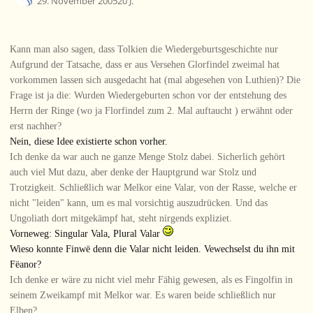
29. November 2005
20 J.
Kann man also sagen, dass Tolkien die Wiedergeburtsgeschichte nur
Aufgrund der Tatsache, dass er aus Versehen Glorfindel zweimal hat
vorkommen lassen sich ausgedacht hat (mal abgesehen von Luthien)? Die
Frage ist ja die: Wurden Wiedergeburten schon vor der entstehung des
Herrn der Ringe (wo ja Florfindel zum 2. Mal auftaucht ) erwähnt oder
erst nachher?
Nein, diese Idee existierte schon vorher.
Ich denke da war auch ne ganze Menge Stolz dabei. Sicherlich gehört
auch viel Mut dazu, aber denke der Hauptgrund war Stolz und
Trotzigkeit. Schließlich war Melkor eine Valar, von der Rasse, welche er
nicht "leiden" kann, um es mal vorsichtig auszudrücken. Und das
Ungoliath dort mitgekämpf hat, steht nirgends expliziet.
Vorneweg: Singular Vala, Plural Valar
Wieso konnte Finwë denn die Valar nicht leiden. Vewechselst du ihn mit
Fëanor?
Ich denke er wäre zu nicht viel mehr Fähig gewesen, als es Fingolfin in
seinem Zweikampf mit Melkor war. Es waren beide schließlich nur
Elben?