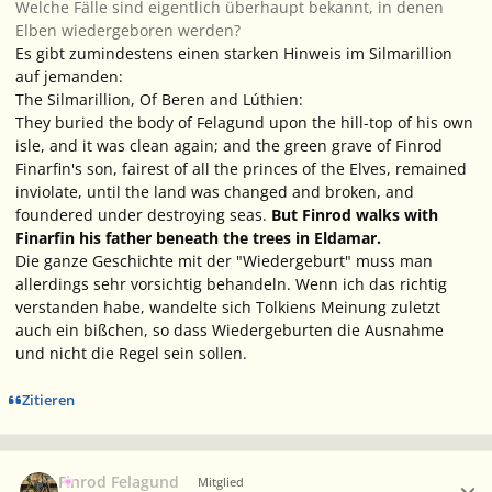
Welche Fälle sind eigentlich überhaupt bekannt, in denen
Elben wiedergeboren werden?
Es gibt zumindestens einen starken Hinweis im Silmarillion
auf jemanden:
The Silmarillion, Of Beren and Lúthien:
They buried the body of Felagund upon the hill-top of his own
isle, and it was clean again; and the green grave of Finrod
Finarfin's son, fairest of all the princes of the Elves, remained
inviolate, until the land was changed and broken, and
foundered under destroying seas.
But Finrod walks with
Finarfin his father beneath the trees in Eldamar.
Die ganze Geschichte mit der "Wiedergeburt" muss man
allerdings sehr vorsichtig behandeln. Wenn ich das richtig
verstanden habe, wandelte sich Tolkiens Meinung zuletzt
auch ein bißchen, so dass Wiedergeburten die Ausnahme
und nicht die Regel sein sollen.
Zitieren
Ersteller-Statistik
Finrod Felagund
Mitglied