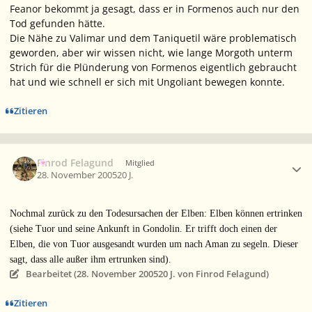
Feanor bekommt ja gesagt, dass er in Formenos auch nur den
Tod gefunden hätte.
Die Nähe zu Valimar und dem Taniquetil wäre problematisch
geworden, aber wir wissen nicht, wie lange Morgoth unterm
Strich für die Plünderung von Formenos eigentlich gebraucht
hat und wie schnell er sich mit Ungoliant bewegen konnte.
Zitieren
Ersteller-Statistik
Finrod Felagund
Mitglied
28. November 2005
20 J.
Nochmal zurück zu den Todesursachen der Elben: Elben können ertrinken
(siehe Tuor und seine Ankunft in Gondolin. Er trifft doch einen der
Elben, die von Tuor ausgesandt wurden um nach Aman zu segeln. Dieser
sagt, dass alle außer ihm ertrunken sind).
Bearbeitet (
28. November 2005
20 J.
von Finrod Felagund)
Zitieren