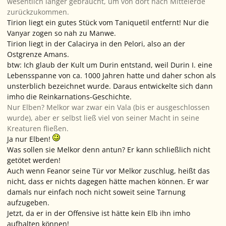
wesentlich länger gebraucht, um von dort nach Mittelerde
zurückzukommen.
Tirion liegt ein gutes Stück vom Taniquetil entfernt! Nur die
Vanyar zogen so nah zu Manwe.
Tirion liegt in der Calacirya in den Pelori, also an der
Ostgrenze Amans.
btw: Ich glaub der Kult um Durin entstand, weil Durin I. eine
Lebensspanne von ca. 1000 Jahren hatte und daher schon als
unsterblich bezeichnet wurde. Daraus entwickelte sich dann
imho die Reinkarnations-Geschichte.
Nur Elben? Melkor war zwar ein Vala (bis er ausgeschlossen
wurde), aber er selbst ließ viel von seiner Macht in seine
Kreaturen fließen.
Ja nur Elben!
Was sollen sie Melkor denn antun? Er kann schließlich nicht
getötet werden!
Auch wenn Feanor seine Tür vor Melkor zuschlug, heißt das
nicht, dass er nichts dagegen hätte machen können. Er war
damals nur einfach noch nicht soweit seine Tarnung
aufzugeben.
Jetzt, da er in der Offensive ist hätte kein Elb ihn imho
aufhalten können!