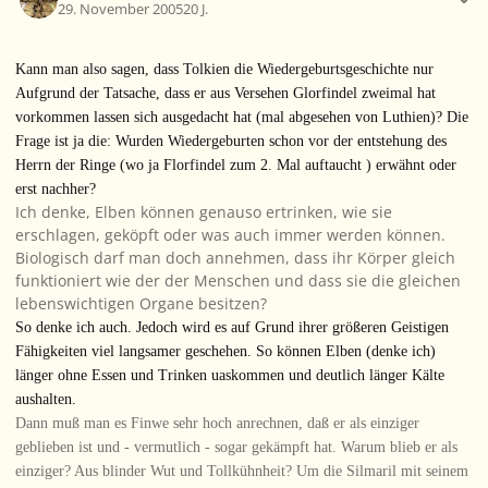
29. November 2005
20 J.
Kann man also sagen, dass Tolkien die Wiedergeburtsgeschichte nur
Aufgrund der Tatsache, dass er aus Versehen Glorfindel zweimal hat
vorkommen lassen sich ausgedacht hat (mal abgesehen von Luthien)? Die
Frage ist ja die: Wurden Wiedergeburten schon vor der entstehung des
Herrn der Ringe (wo ja Florfindel zum 2. Mal auftaucht ) erwähnt oder
erst nachher?
Ich denke, Elben können genauso ertrinken, wie sie
erschlagen, geköpft oder was auch immer werden können.
Biologisch darf man doch annehmen, dass ihr Körper gleich
funktioniert wie der der Menschen und dass sie die gleichen
lebenswichtigen Organe besitzen?
So denke ich auch. Jedoch wird es auf Grund ihrer größeren Geistigen
Fähigkeiten viel langsamer geschehen. So können Elben (denke ich)
länger ohne Essen und Trinken uaskommen und deutlich länger Kälte
aushalten.
Dann muß man es Finwe sehr hoch anrechnen, daß er als einziger
geblieben ist und - vermutlich - sogar gekämpft hat. Warum blieb er als
einziger? Aus blinder Wut und Tollkühnheit? Um die Silmaril mit seinem