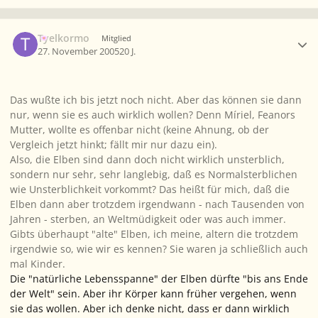
Ersteller-Statistik
Tyelkormo
Mitglied
27. November 2005
20 J.
Das wußte ich bis jetzt noch nicht. Aber das können sie dann
nur, wenn sie es auch wirklich wollen? Denn Míriel, Feanors
Mutter, wollte es offenbar nicht (keine Ahnung, ob der
Vergleich jetzt hinkt; fällt mir nur dazu ein).
Also, die Elben sind dann doch nicht wirklich unsterblich,
sondern nur sehr, sehr langlebig, daß es Normalsterblichen
wie Unsterblichkeit vorkommt? Das heißt für mich, daß die
Elben dann aber trotzdem irgendwann - nach Tausenden von
Jahren - sterben, an Weltmüdigkeit oder was auch immer.
Gibts überhaupt "alte" Elben, ich meine, altern die trotzdem
irgendwie so, wie wir es kennen? Sie waren ja schließlich auch
mal Kinder.
Die "natürliche Lebensspanne" der Elben dürfte "bis ans Ende
der Welt" sein. Aber ihr Körper kann früher vergehen, wenn
sie das wollen. Aber ich denke nicht, dass er dann wirklich