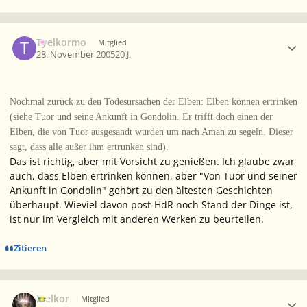
Ersteller-Statistik
Tyelkormo
Mitglied
28. November 2005
20 J.
Nochmal zurück zu den Todesursachen der Elben: Elben können ertrinken
(siehe Tuor und seine Ankunft in Gondolin. Er trifft doch einen der
Elben, die von Tuor ausgesandt wurden um nach Aman zu segeln. Dieser
sagt, dass alle außer ihm ertrunken sind).
Das ist richtig, aber mit Vorsicht zu genießen. Ich glaube zwar
auch, dass Elben ertrinken können, aber "Von Tuor und seiner
Ankunft in Gondolin" gehört zu den ältesten Geschichten
überhaupt. Wieviel davon post-HdR noch Stand der Dinge ist,
ist nur im Vergleich mit anderen Werken zu beurteilen.
Zitieren
Ersteller-Statistik
Melkor
Mitglied