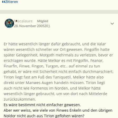
Zitieren
Ersteller-Statistik
Macalaure
Mitglied
28. November 2005
20 J.
Er hätte wesentlich länger dafür gebraucht, und die Valar
wären wesentlich schneller vor Ort gewesen. Fingolfin hatte
später Gelegenheit, Morgoth mehrmals zu verletzen, bevor er
erschlagen wurde. Hätte Melkor es mit Fingolfin, Feanor,
Finarfin, Finwe, Fingon, Turgon, etc.. auf einmal zu tun
gehabt, er wäre mit Sicherheit nicht einfach durchmarschiert.
Tirion liegt fast am Fuß des Taniquetil, Melkor hätte also
direkt unter Manwes Augen handeln müssen. Tirion liegt
auch nicht wie Formenos im Norden, und Melkor hätte
wesentlich länger gebraucht, um von dort nach Mittelerde
zurückzukommen.
Es wäre bestimmt nicht einfacher gewesen.
Aber wer weiss, wie viele von Finwes Enkeln und den übrigen
Noldor nicht auch aus Tirion geflohen wären?