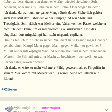
Leben zu beschützen, von denen er wußte, wieviel sie seinem Sohn
bedeuten, oder nur aus Liebe zu seinem Sohn? Oder wegen beidem?
Ich denke da war auch ne ganze Menge Stolz dabei. Sicherlich gehört
auch viel Mut dazu, aber denke der Hauptgrund war Stolz und
Trotzigkeit. Schließlich war Melkor eine Valar, von der Rasse, welche er
nicht "leiden" kann, um es mal vorsichtig auszudrücken. Und das
Ungoliath dort mitgekämpf hat, steht nirgends expliziet.
Hm, da bin ich mir nicht so sicher. Vielleicht hätte Feanor sogar Chancen
gehabt, einen Kampf Mann gegen Mann gegen Melkor zu gewinnen?
Mit all seiner hitzköpfigen Wut und seinem Haß und seinem brennenden
Wunsch, die Silmaril mit aller Macht zu beschützen, wer weiß, zu was
Feanor fähig gewesen wäre?
Ich denke er wäre zu nicht viel mehr Fähig gewesen, als es Fingolfin in
seinem Zweikampf mit Melkor war. Es waren beide schließlich nur
Elben?
Zitieren
Ersteller-Statistik
A_Brandybuck
Ehrenmitglied