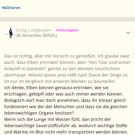
Zitieren
Ersteller-Statistik
Beleg Langbogen
Ehrenmitglied
28. November 2005
20 J.
Das ist richtig, aber mit Vorsicht zu genießen. Ich glaube zwar
auch, dass Elben ertrinken können, aber "Von Tuor und seiner
Ankunft in Gondolin" gehört zu den ältesten Geschichten
überhaupt. Wieviel davon post-HdR noch Stand der Dinge ist,
ist nur im Vergleich mit anderen Werken zu beurteilen.
Ich denke, Elben können genauso ertrinken, wie sie
erschlagen, geköpft oder was auch immer werden können.
Biologisch darf man doch annehmen, dass ihr Körper gleich
funktioniert wie der der Menschen und dass sie die gleichen
lebenswichtigen Organe besitzen?
Wenn sich die Lunge mit Wasser füllt, dan bricht der
lebenswichtige Sauerstoffzufuhr ab, wodurch wichtige Stoffe
und Wärme im Blut nicht mehr transportiert werden können.