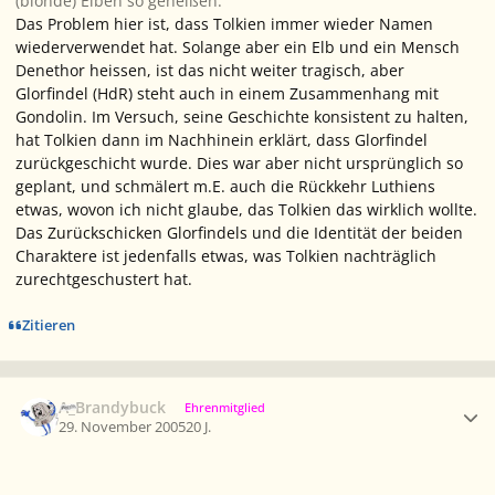
(blonde) Elben so geheißen.
Das Problem hier ist, dass Tolkien immer wieder Namen
wiederverwendet hat. Solange aber ein Elb und ein Mensch
Denethor heissen, ist das nicht weiter tragisch, aber
Glorfindel (HdR) steht auch in einem Zusammenhang mit
Gondolin. Im Versuch, seine Geschichte konsistent zu halten,
hat Tolkien dann im Nachhinein erklärt, dass Glorfindel
zurückgeschicht wurde. Dies war aber nicht ursprünglich so
geplant, und schmälert m.E. auch die Rückkehr Luthiens
etwas, wovon ich nicht glaube, das Tolkien das wirklich wollte.
Das Zurückschicken Glorfindels und die Identität der beiden
Charaktere ist jedenfalls etwas, was Tolkien nachträglich
zurechtgeschustert hat.
Zitieren
Ersteller-Statistik
A_Brandybuck
Ehrenmitglied
29. November 2005
20 J.