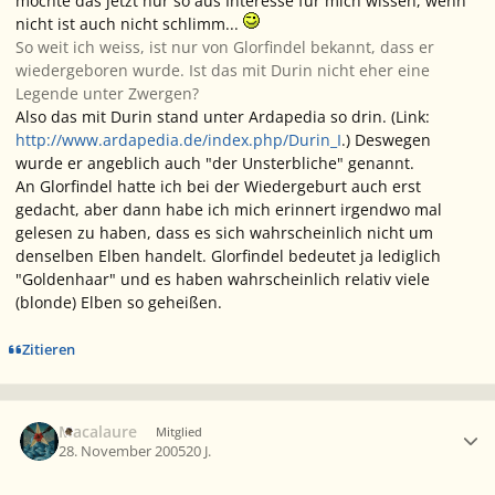
möchte das jetzt nur so aus Interesse für mich wissen, wenn
nicht ist auch nicht schlimm...
So weit ich weiss, ist nur von Glorfindel bekannt, dass er
wiedergeboren wurde. Ist das mit Durin nicht eher eine
Legende unter Zwergen?
Also das mit Durin stand unter Ardapedia so drin. (Link:
http://www.ardapedia.de/index.php/Durin_I
.) Deswegen
wurde er angeblich auch "der Unsterbliche" genannt.
An Glorfindel hatte ich bei der Wiedergeburt auch erst
gedacht, aber dann habe ich mich erinnert irgendwo mal
gelesen zu haben, dass es sich wahrscheinlich nicht um
denselben Elben handelt. Glorfindel bedeutet ja lediglich
"Goldenhaar" und es haben wahrscheinlich relativ viele
(blonde) Elben so geheißen.
Zitieren
Ersteller-Statistik
Macalaure
Mitglied
28. November 2005
20 J.