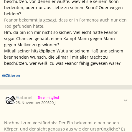
beschützen, von denen er wußte, wieviel sie seinem Sohn
bedeuten, oder nur aus Liebe zu seinem Sohn? Oder wegen
beidem?
Feanor bekommt ja gesagt, dass er in Formenos auch nur den
Tod gefunden hätte.
Hm, da bin ich mir nicht so sicher. Vielleicht hätte Feanor
sogar Chancen gehabt, einen Kampf Mann gegen Mann
gegen Melkor zu gewinnen?
Mit all seiner hitzköpfigen Wut und seinem Haß und seinem
brennenden Wunsch, die Silmaril mit aller Macht zu
beschützen, wer weiß, zu was Feanor fähig gewesen wäre?
Zitieren
Ersteller-Statistik
Alatariel
Ehrenmitglied
28. November 2005
20 J.
Nochmal zum Verständnis: Der Elb bekommt einen neuen
Körper, und der sieht genauso aus wie der ursprüngliche? Es