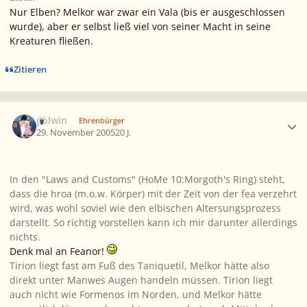
Nur Elben? Melkor war zwar ein Vala (bis er ausgeschlossen
wurde), aber er selbst ließ viel von seiner Macht in seine
Kreaturen fließen.
Zitieren
Ersteller-Statistik
golwin
Ehrenbürger
29. November 2005
20 J.
In den "Laws and Customs" (HoMe 10:Morgoth's Ring) steht,
dass die hroa (m.o.w. Körper) mit der Zeit von der fea verzehrt
wird, was wohl soviel wie den elbischen Altersungsprozess
darstellt. So richtig vorstellen kann ich mir darunter allerdings
nichts.
Denk mal an Feanor!
Tirion liegt fast am Fuß des Taniquetil, Melkor hätte also
direkt unter Manwes Augen handeln müssen. Tirion liegt
auch nicht wie Formenos im Norden, und Melkor hätte