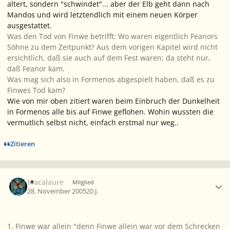
altert, sondern "schwindet"... aber der Elb geht dann nach
Mandos und wird letztendlich mit einem neuen Körper
ausgestattet.
Was den Tod von Finwe betrifft: Wo waren eigentlich Feanors
Söhne zu dem Zeitpunkt? Aus dem vorigen Kapitel wird nicht
ersichtlich, daß sie auch auf dem Fest waren; da steht nur,
daß Feanor kam.
Was mag sich also in Formenos abgespielt haben, daß es zu
Finwes Tod kam?
Wie von mir oben zitiert waren beim Einbruch der Dunkelheit
in Formenos alle bis auf Finwe geflohen. Wohin wussten die
vermutlich selbst nicht, einfach erstmal nur weg..
Zitieren
Ersteller-Statistik
Macalaure
Mitglied
28. November 2005
20 J.
1. Finwe war allein "denn Finwe allein war vor dem Schrecken