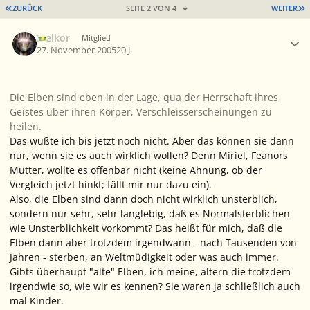
ERSTE SEITE
L
ZURÜCK
SEITE 2 VON 4
WEITER
Ersteller-Statistik
Melkor
Mitglied
27. November 2005
20 J.
Die Elben sind eben in der Lage, qua der Herrschaft ihres
Geistes über ihren Körper, Verschleisserscheinungen zu
heilen.
Das wußte ich bis jetzt noch nicht. Aber das können sie dann
nur, wenn sie es auch wirklich wollen? Denn Míriel, Feanors
Mutter, wollte es offenbar nicht (keine Ahnung, ob der
Vergleich jetzt hinkt; fällt mir nur dazu ein).
Also, die Elben sind dann doch nicht wirklich unsterblich,
sondern nur sehr, sehr langlebig, daß es Normalsterblichen
wie Unsterblichkeit vorkommt? Das heißt für mich, daß die
Elben dann aber trotzdem irgendwann - nach Tausenden von
Jahren - sterben, an Weltmüdigkeit oder was auch immer.
Gibts überhaupt "alte" Elben, ich meine, altern die trotzdem
irgendwie so, wie wir es kennen? Sie waren ja schließlich auch
mal Kinder.