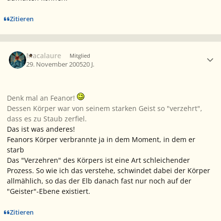
Zitieren
Ersteller-Statistik
Macalaure
Mitglied
29. November 2005
20 J.
Denk mal an Feanor!
Dessen Körper war von seinem starken Geist so "verzehrt",
dass es zu Staub zerfiel.
Das ist was anderes!
Feanors Körper verbrannte ja in dem Moment, in dem er
starb
Das "Verzehren" des Körpers ist eine Art schleichender
Prozess. So wie ich das verstehe, schwindet dabei der Körper
allmählich, so das der Elb danach fast nur noch auf der
"Geister"-Ebene existiert.
Zitieren