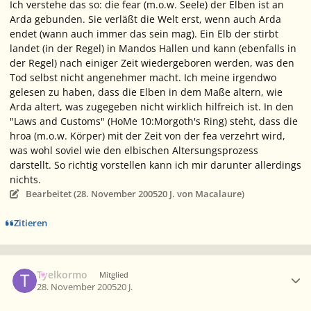
Ich verstehe das so: die
fear
(m.o.w. Seele) der Elben ist an
Arda gebunden. Sie verläßt die Welt erst, wenn auch Arda
endet (wann auch immer das sein mag). Ein Elb der stirbt
landet (in der Regel) in Mandos Hallen und kann (ebenfalls in
der Regel) nach einiger Zeit wiedergeboren werden, was den
Tod selbst nicht angenehmer macht. Ich meine irgendwo
gelesen zu haben, dass die Elben in dem Maße altern, wie
Arda altert, was zugegeben nicht wirklich hilfreich ist. In den
"Laws and Customs" (HoMe 10:Morgoth's Ring) steht, dass die
hroa
(m.o.w. Körper) mit der Zeit von der
fea
verzehrt wird,
was wohl soviel wie den elbischen Altersungsprozess
darstellt. So richtig vorstellen kann ich mir darunter allerdings
nichts.
Bearbeitet (
28. November 2005
20 J.
von Macalaure)
Zitieren
Ersteller-Statistik
Tyelkormo
Mitglied
28. November 2005
20 J.