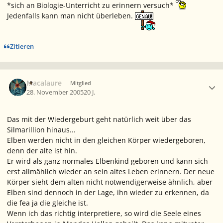
*sich an Biologie-Unterricht zu erinnern versuch*
Jedenfalls kann man nicht überleben.
Zitieren
Ersteller-Statistik
Macalaure
Mitglied
28. November 2005
20 J.
Das mit der Wiedergeburt geht natürlich weit über das
Silmarillion hinaus...
Elben werden nicht in den gleichen Körper wiedergeboren,
denn der alte ist hin.
Er wird als ganz normales Elbenkind geboren und kann sich
erst allmählich wieder an sein altes Leben erinnern. Der neue
Körper sieht dem alten nicht notwendigerweise ähnlich, aber
Elben sind dennoch in der Lage, ihn wieder zu erkennen, da
die
fea
ja die gleiche ist.
Wenn ich das richtig interpretiere, so wird die Seele eines