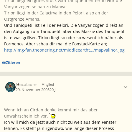
Tirion liegt ein gutes Stück vom Taniquetil entfernt! Nur die
Vanyar zogen so nah zu Manwe.
Tirion liegt in der Calacirya in den Pelori, also an der
Ostgrenze Amans.
Und Taniquetil ist Teil der Pelori. Die Vanyar zogen direkt an
den Aufgang zum Taniquetil, aber das Massiv des Taniquetil
ist etwas größer. Tirion liegt so oder so wesentlich näher als
Formenos. Aber schau dir mal die Fonstad-Karte an;
http://img-fan.theonering.net/middleeartht.../mapvalinor.jpg
Zitieren
Ersteller-Statistik
Macalaure
Mitglied
29. November 2005
20 J.
Wenn ich an Cirdan denke kommt mir das aber
unwahrscheinlich vor.
Ich will mich da jetzt auch nicht zu weit aus dem Fenster
lehnen. Es steht ja nirgendwo, wie lange dieser Prozess