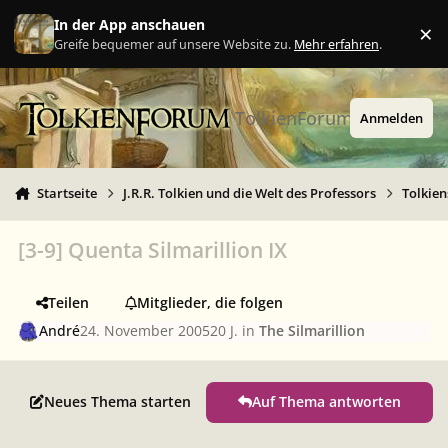
Zu Inhalt springen
In der App anschauen
×
Ig
Greife bequemer auf unsere Website zu.
Mehr erfahren
.
TolkienForum
Anmelden
Startseite
J.R.R. Tolkien und die Welt des Professors
Tolkie
[3-9] Quenta Silmarillion IX
Teilen
Mitglieder, die folgen
André
24. November 2005
20 J.
in
The Silmarillion
Neues Thema starten
Auf Thema antworten