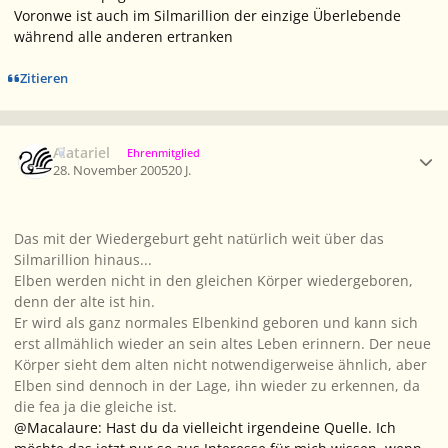
Voronwe ist auch im Silmarillion der einzige Überlebende
während alle anderen ertranken
Zitieren
Ersteller-Statistik
Alatariel
Ehrenmitglied
28. November 2005
20 J.
Das mit der Wiedergeburt geht natürlich weit über das
Silmarillion hinaus...
Elben werden nicht in den gleichen Körper wiedergeboren,
denn der alte ist hin.
Er wird als ganz normales Elbenkind geboren und kann sich
erst allmählich wieder an sein altes Leben erinnern. Der neue
Körper sieht dem alten nicht notwendigerweise ähnlich, aber
Elben sind dennoch in der Lage, ihn wieder zu erkennen, da
die
fea
ja die gleiche ist.
@Macalaure: Hast du da vielleicht irgendeine Quelle. Ich