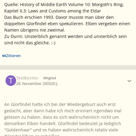
Quelle: History of Middle Earth Volume 10: Morgoth's Ring;
Kapitel II,3: Laws and Customs among the Eldar
Das Buch erschien 1993. Davor musste man über den
doppelten Glorfindel eben spekulieren. Elben vergeben einen
Namen übrigens nie zweimal.
Zu Durin: Unsterblich genannt werden und unsterblich sein
sind nicht das gleiche. ;-)
Zitieren
Ersteller-Statistik
Tyelkormo
Mitglied
28. November 2005
20 J.
An Glorfindel hatte ich bei der Wiedergeburt auch erst
gedacht, aber dann habe ich mich erinnert irgendwo mal
gelesen zu haben, dass es sich wahrscheinlich nicht um
denselben Elben handelt. Glorfindel bedeutet ja lediglich
"Goldenhaar" und es haben wahrscheinlich relativ viele