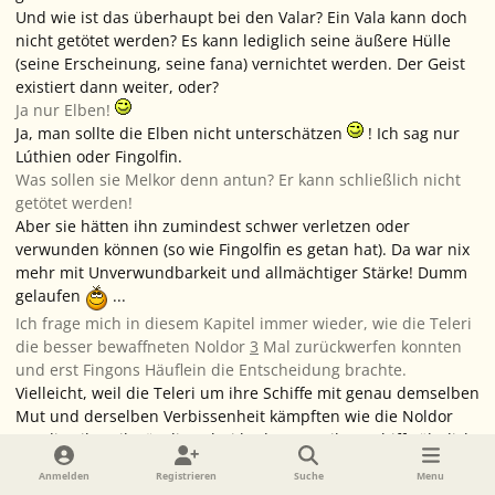
Und wie ist das überhaupt bei den Valar? Ein Vala kann doch
nicht getötet werden? Es kann lediglich seine äußere Hülle
(seine Erscheinung, seine fana) vernichtet werden. Der Geist
existiert dann weiter, oder?
Ja nur Elben!
Ja, man sollte die Elben nicht unterschätzen
! Ich sag nur
Lúthien oder Fingolfin.
Was sollen sie Melkor denn antun? Er kann schließlich nicht
getötet werden!
Aber sie hätten ihn zumindest schwer verletzen oder
verwunden können (so wie Fingolfin es getan hat). Da war nix
mehr mit Unverwundbarkeit und allmächtiger Stärke! Dumm
gelaufen
...
Ich frage mich in diesem Kapitel immer wieder, wie die Teleri
die besser bewaffneten Noldor
3
Mal zurückwerfen konnten
und erst Fingons Häuflein die Entscheidung brachte.
Vielleicht, weil die Teleri um ihre Schiffe mit genau demselben
Mut und derselben Verbissenheit kämpften wie die Noldor
um die Silmaril. Für die Teleri bedeuteten ihre Schiffe ähnlich
viel. Oder sie hatten einfach nur Glück
.
Anmelden
Registrieren
Suche
Menu