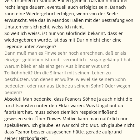
Verstorbenen in Mandos Hallen geheilt. Das kann mitunter
recht lange dauern, eventuell auch erfolglos sein. Danach
kann eine Wiedergeburt erfolgen, wenn von der Seele
erwünscht. Wie das in Mandos Hallen mit der Bestrafung von
Untaten vor sich geht, weiss ich nicht.
So weit ich weiss, ist nur von Glorfindel bekannt, dass er
wiedergeboren wurde. Ist das mit Durin nicht eher eine
Legende unter Zwergen?
Dann muß man es Finwe sehr hoch anrechnen, daß er als
einziger geblieben ist und - vermutlich - sogar gekämpft hat.
Warum blieb er als einziger? Aus blinder Wut und
Tollkühnheit? Um die Silmaril mit seinem Leben zu
beschützen, von denen er wußte, wieviel sie seinem Sohn
bedeuten, oder nur aus Liebe zu seinem Sohn? Oder wegen
beidem?
Absolut! Man bedenke, dass Feanors Söhne ja auch nicht die
furchtsamsten unter den Eldar waren. Was Ungoliant da
fabriziert hat, muss schon
ziemlich
respekteinflößend
gewesen sein. Über Finwes Motive kann man natürlich nur
spekulieren. Ich glaube, es war schlicht: Mut. Ich glaube nicht,
dass Feanor besser ausgesehen hätte, gerade aufgrund
seiner Hitzköpfigkeit.