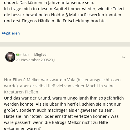
dauert. Das können ja Jahrzehntausende sein.
Ich frage mich in diesem Kapitel immer wieder, wie die Teleri
die besser bewaffneten Noldor
3
Mal zurückwerfen konnten
und erst Fingons Häuflein die Entscheidung brachte.
Zitieren
Ersteller-Statistik
Melkor
Mitglied
29. November 2005
20 J.
Nur Elben? Melkor war zwar ein Vala (bis er ausgeschlossen
wurde), aber er selbst ließ viel von seiner Macht in seine
Kreaturen fließen.
Und das war der Grund, warum Ungolianth ihm so gefährlich
werden konnte. Als sie über ihn herfiel, schien sie nicht nur
größer, sondern auch mächtiger als er gewesen zu sein.
Hätte sie ihn "töten" oder ernsthaft verletzen können? Was
wäre passiert, wenn die Balrogs Melkor nicht zu Hilfe
gekommen wären?