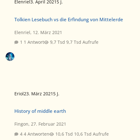
Elenriel
3. April 2021
5 J.
Tolkien Lesebuch vs die Erfindung von Mittelerde
Tolkien Lesebuch vs die Erfindung von Mittelerde
Elenriel
,
12. März 2021
1 Antwort
9,7 Tsd Aufrufe
Eriol
23. März 2021
5 J.
History of middle earth
History of middle earth
Fingon
,
27. Februar 2021
4 Antworten
10,6 Tsd Aufrufe