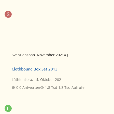
SvenDanson
8. November 2021
4 J.
Clothbound Box Set 2013
Clothbound Box Set 2013
LúthienLora
,
14. Oktober 2021
0 Antworten
1,8 Tsd Aufrufe