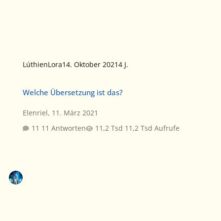
LúthienLora
14. Oktober 2021
4 J.
Welche Übersetzung ist das?
Welche Übersetzung ist das?
Elenriel
,
11. März 2021
11 Antworten
11,2 Tsd Aufrufe