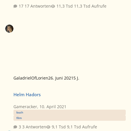
17 Antworten
11,3 Tsd Aufrufe
GaladrielOfLorien
26. Juni 2021
5 J.
Helm Hadors
Helm Hadors
Gameracker
,
10. April 2021
buch
film
3 Antworten
9,1 Tsd Aufrufe