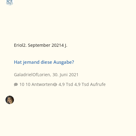
Eriol
2. September 2021
4 J.
Hat jemand diese Ausgabe?
Hat jemand diese Ausgabe?
GaladrielOfLorien
,
30. Juni 2021
10 Antworten
4,9 Tsd Aufrufe