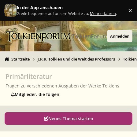
Zu Inhalt springen
In der App anschauen
×
Ig
Greife bequemer auf unsere Website zu.
Mehr erfahren
.
TolkienForum
Anmelden
Startseite
J.R.R. Tolkien und die Welt des Professors
Tolkie
Primärliteratur
Fragen zu verschiedenen Ausgaben der Werke Tolkiens
Mitglieder, die folgen
Neues Thema starten