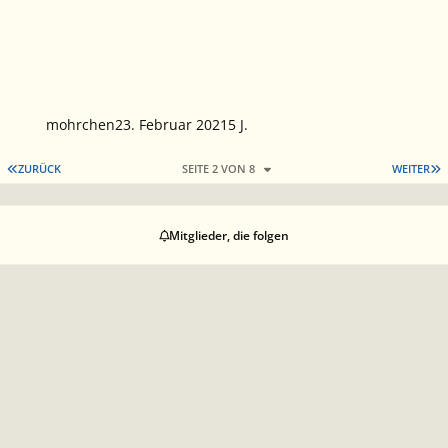
mohrchen
23. Februar 2021
5 J.
ERSTE SEITE
L
ZURÜCK
SEITE 2 VON 8
WEITER
Mitglieder, die folgen