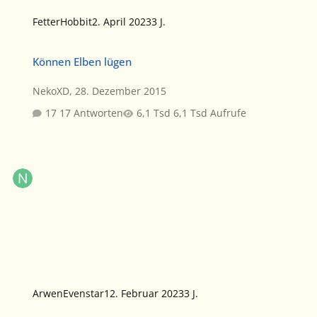
FetterHobbit
2. April 2023
3 J.
Können Elben lügen
Können Elben lügen
NekoXD
,
28. Dezember 2015
17 Antworten
6,1 Tsd Aufrufe
ArwenEvenstar
12. Februar 2023
3 J.