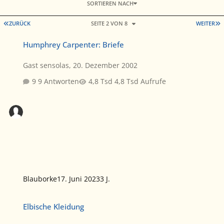
SORTIEREN NACH
ERSTE SEITE
L
ZURÜCK
SEITE 2 VON 8
WEITER
Humphrey Carpenter: Briefe
Humphrey Carpenter: Briefe
Gast sensolas
,
20. Dezember 2002
9 Antworten
4,8 Tsd Aufrufe
Blauborke
17. Juni 2023
3 J.
Elbische Kleidung
Elbische Kleidung