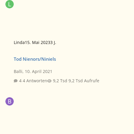
Linda
15. Mai 2023
3 J.
Tod Nienors/Niniels
Tod Nienors/Niniels
Balli
,
10. April 2021
4 Antworten
9,2 Tsd Aufrufe