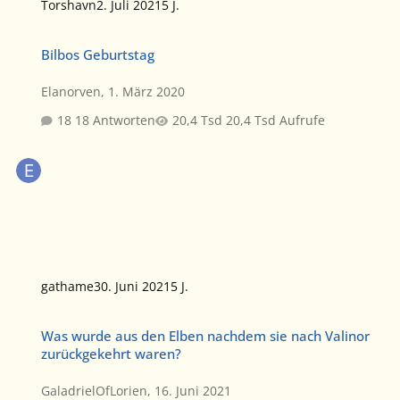
Torshavn
2. Juli 2021
5 J.
Bilbos Geburtstag
Bilbos Geburtstag
Elanorven
,
1. März 2020
18 Antworten
20,4 Tsd Aufrufe
gathame
30. Juni 2021
5 J.
Was wurde aus den Elben nachdem sie nach Valinor zurückgekehr
Was wurde aus den Elben nachdem sie nach Valinor
zurückgekehrt waren?
GaladrielOfLorien
,
16. Juni 2021