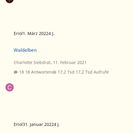
Eriol
1. März 2022
4 J.
Waldelben
Waldelben
Charlotte Siebdrat
,
11. Februar 2021
18 Antworten
17,2 Tsd Aufrufe
Eriol
31. Januar 2022
4 J.