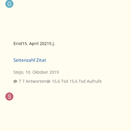
Eriol
15. April 2021
5 J.
Seitenzahl Zitat
Seitenzahl Zitat
SteJo
,
10. Oktober 2019
7 Antworten
15,6 Tsd Aufrufe