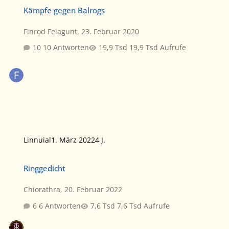
Kämpfe gegen Balrogs
Kämpfe gegen Balrogs
Finrod Felagunt
,
23. Februar 2020
10 Antworten
19,9 Tsd Aufrufe
Linnuial
1. März 2022
4 J.
Ringgedicht
Ringgedicht
Chiorathra
,
20. Februar 2022
6 Antworten
7,6 Tsd Aufrufe