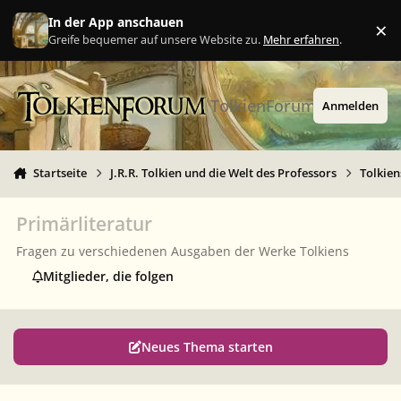
Zu Inhalt springen
In der App anschauen
×
Ig
Greife bequemer auf unsere Website zu.
Mehr erfahren
.
TolkienForum
Anmelden
Startseite
J.R.R. Tolkien und die Welt des Professors
Tolkie
Primärliteratur
Fragen zu verschiedenen Ausgaben der Werke Tolkiens
Mitglieder, die folgen
Neues Thema starten