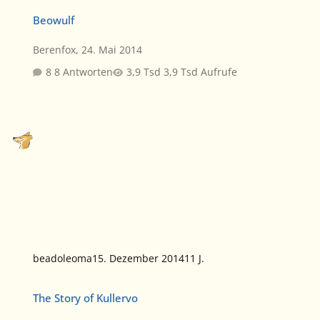
Beowulf
Beowulf
Berenfox
,
24. Mai 2014
8 Antworten
3,9 Tsd Aufrufe
beadoleoma
15. Dezember 2014
11 J.
The Story of Kullervo
The Story of Kullervo