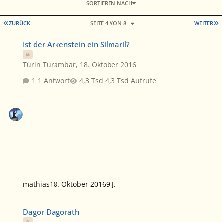
SORTIEREN NACH
ERSTE SEITE
L
ZURÜCK
SEITE 4 VON 8
WEITER
Ist der Arkenstein ein Silmaril?
Ist der Arkenstein ein Silmaril?
Túrin Turambar
,
18. Oktober 2016
1 Antwort
4,3 Tsd Aufrufe
mathias
18. Oktober 2016
9 J.
Dagor Dagorath
Dagor Dagorath