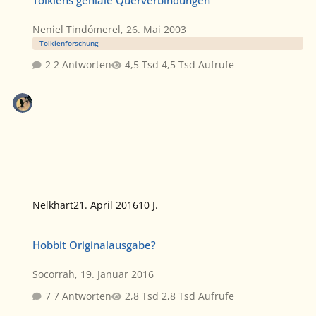
Tolkiens geniale Querverbindungen
Neniel Tindómerel
,
26. Mai 2003
Tolkienforschung
2 Antworten
4,5 Tsd Aufrufe
Nelkhart
21. April 2016
10 J.
Hobbit Originalausgabe?
Hobbit Originalausgabe?
Socorrah
,
19. Januar 2016
7 Antworten
2,8 Tsd Aufrufe