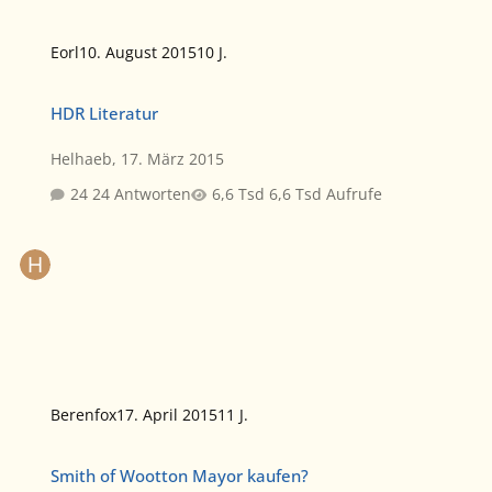
Eorl
10. August 2015
10 J.
HDR Literatur
HDR Literatur
Helhaeb
,
17. März 2015
24 Antworten
6,6 Tsd Aufrufe
Berenfox
17. April 2015
11 J.
Smith of Wootton Mayor kaufen?
Smith of Wootton Mayor kaufen?