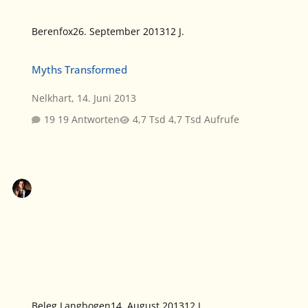
Berenfox
26. September 2013
12 J.
Myths Transformed
Myths Transformed
Nelkhart
,
14. Juni 2013
19 Antworten
4,7 Tsd Aufrufe
Beleg Langbogen
14. August 2013
12 J.