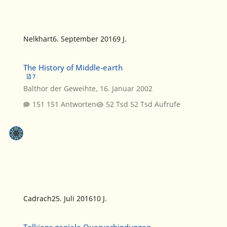
Nelkhart
6. September 2016
9 J.
The History of Middle-earth
The History of Middle-earth
7
Balthor der Geweihte
,
16. Januar 2002
151 Antworten
52 Tsd Aufrufe
Cadrach
25. Juli 2016
10 J.
Tolkiens geniale Querverbindungen