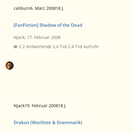
caliburn
6. März 2008
18 J.
[FanFiction] Shadow of the Dead
[FanFiction] Shadow of the Dead
NJack
,
17. Februar 2008
2 Antworten
2,4 Tsd Aufrufe
NJack
19. Februar 2008
18 J.
Drakon (Wortliste & Grammatik)
Drakon (Wortliste & Grammatik)