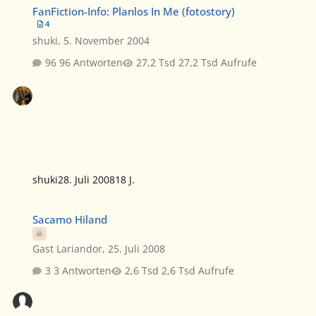
FanFiction-Info: Planlos In Me (fotostory)
4
shuki
,
5. November 2004
96 Antworten
27,2 Tsd Aufrufe
shuki
28. Juli 2008
18 J.
Sacamo Hiland
Sacamo Hiland
Gast Lariandor
,
25. Juli 2008
3 Antworten
2,6 Tsd Aufrufe