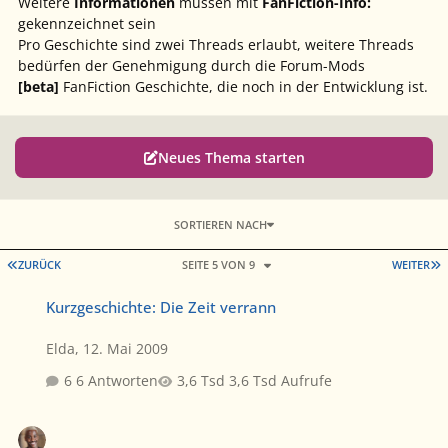
Weitere
Informationen
müssen mit
FanFiction-Info:
gekennzeichnet sein
Pro Geschichte sind zwei Threads erlaubt, weitere Threads
bedürfen der Genehmigung durch die Forum-Mods
[beta]
FanFiction Geschichte, die noch in der Entwicklung ist.
Neues Thema starten
SORTIEREN NACH
ERSTE SEITE
L
ZURÜCK
SEITE 5 VON 9
WEITER
Kurzgeschichte: Die Zeit verrann
Kurzgeschichte: Die Zeit verrann
Elda
,
12. Mai 2009
6 Antworten
3,6 Tsd Aufrufe