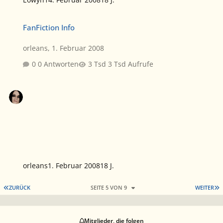
FanFiction Info
FanFiction Info
orleans
,
1. Februar 2008
0 Antworten
3 Tsd Aufrufe
orleans
1. Februar 2008
18 J.
ERSTE SEITE
L
ZURÜCK
SEITE 5 VON 9
WEITER
Mitglieder, die folgen