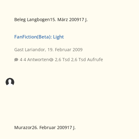
Beleg Langbogen
15. März 2009
17 J.
FanFiction(Beta): Light
FanFiction(Beta): Light
Gast Lariandor
,
19. Februar 2009
4 Antworten
2,6 Tsd Aufrufe
Murazor
26. Februar 2009
17 J.