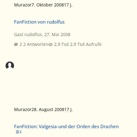
Murazor
7. Oktober 2008
17 J.
FanFiction von rudolfus
FanFiction von rudolfus
Gast rudolfus
,
27. Mai 2008
2 Antworten
2,9 Tsd Aufrufe
Murazor
28. August 2008
17 J.
FanFiction: Valgesia-und der Orden des Drachen
FanFiction: Valgesia-und der Orden des Drachen
2