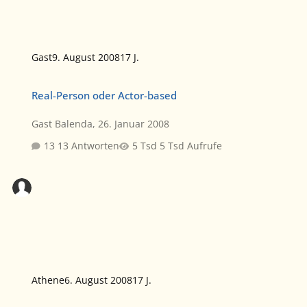
Gast
9. August 2008
17 J.
Real-Person oder Actor-based
Real-Person oder Actor-based
Gast Balenda
,
26. Januar 2008
13 Antworten
5 Tsd Aufrufe
Athene
6. August 2008
17 J.
FanFiction-Info: Planlos In Me (fotostory)