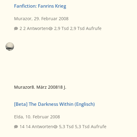
Fanfiction: Fanrins Krieg
Fanfiction: Fanrins Krieg
Murazor
,
29. Februar 2008
2 Antworten
2,9 Tsd Aufrufe
Murazor
8. März 2008
18 J.
[Beta] The Darkness Within (Englisch)
[Beta] The Darkness Within (Englisch)
Elda
,
10. Februar 2008
14 Antworten
5,3 Tsd Aufrufe