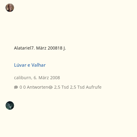
Alatariel
7. März 2008
18 J.
Lúvar e Valhar
Lúvar e Valhar
caliburn
,
6. März 2008
0 Antworten
2,5 Tsd Aufrufe