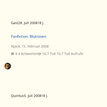
Gast
28. Juli 2008
18 J.
Fanfiction: Blutrosen
Fanfiction: Blutrosen
NJack
,
15. Februar 2008
4 Antworten
10,7 Tsd Aufrufe
Quintus
5. Juli 2008
18 J.
Fanfiction: Entflohene Seelen