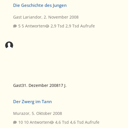
Die Geschichte des Jungen
Die Geschichte des Jungen
Gast Lariandor
,
2. November 2008
5 Antworten
2,9 Tsd Aufrufe
Gast
31. Dezember 2008
17 J.
Der Zwerg im Tann
Der Zwerg im Tann
Murazor
,
5. Oktober 2008
10 Antworten
4,6 Tsd Aufrufe