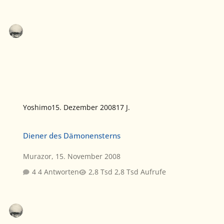
Yoshimo
15. Dezember 2008
17 J.
Diener des Dämonensterns
Diener des Dämonensterns
Murazor
,
15. November 2008
4 Antworten
2,8 Tsd Aufrufe