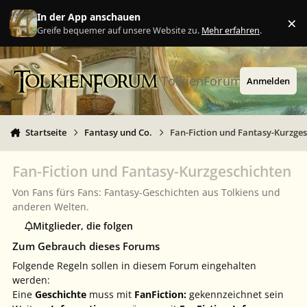
Zu Inhalt springen
In der App anschauen
×
Ig
Greife bequemer auf unsere Website zu.
Mehr erfahren
.
TolkienForum
Anmelden
Startseite
Fantasy und Co.
Fan-Fiction und Fantasy-Kurzge
Fan-Fiction und Fantasy-Kurzgeschichten
Von Fans fürs Fans: Fantasy-Geschichten aus Tolkiens und
anderen Welten.
Mitglieder, die folgen
Zum Gebrauch dieses Forums
Folgende Regeln sollen in diesem Forum eingehalten
werden:
Eine
Geschichte
muss mit
FanFiction:
gekennzeichnet sein