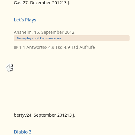
Gast
27. Dezember 2012
13 J.
Let's Plays
Let's Plays
Anshelm
,
15. September 2012
Gameplays und Commentaries
1 Antwort
4,9 Tsd Aufrufe
bertyv
24. September 2012
13 J.
Diablo 3
Diablo 3