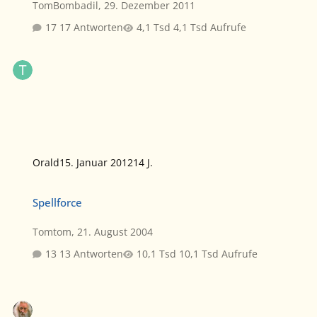
TomBombadil
,
29. Dezember 2011
17 Antworten
4,1 Tsd Aufrufe
Orald
15. Januar 2012
14 J.
Spellforce
Spellforce
Tomtom
,
21. August 2004
13 Antworten
10,1 Tsd Aufrufe