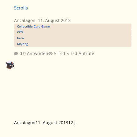
Scrolls
Scrolls
Ancalagon
,
11. August 2013
Collectible Card Game
CCG
beta
Mojang
0 Antworten
5 Tsd Aufrufe
Ancalagon
11. August 2013
12 J.
Tolkien und Ubuntu