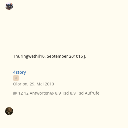
Thuringwethil
10. September 2010
15 J.
4story
4story
Olorion
,
29. Mai 2010
12 Antworten
8,9 Tsd Aufrufe