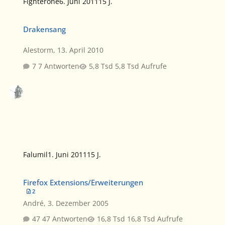
Fighterone
6. Juni 2011
15 J.
Drakensang
Drakensang
Alestorm
,
13. April 2010
7 Antworten
5,8 Tsd Aufrufe
Falumil
1. Juni 2011
15 J.
Firefox Extensions/Erweiterungen
Firefox Extensions/Erweiterungen
2
André
,
3. Dezember 2005
47 Antworten
16,8 Tsd Aufrufe