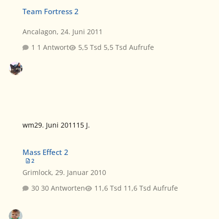
Team Fortress 2
Team Fortress 2
Ancalagon
,
24. Juni 2011
1 Antwort
5,5 Tsd Aufrufe
wm
29. Juni 2011
15 J.
Mass Effect 2
Mass Effect 2
2
Grimlock
,
29. Januar 2010
30 Antworten
11,6 Tsd Aufrufe