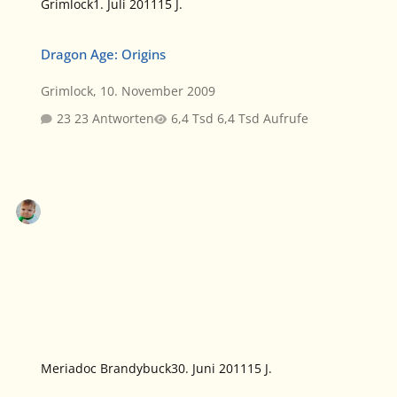
Grimlock
1. Juli 2011
15 J.
Dragon Age: Origins
Dragon Age: Origins
Grimlock
,
10. November 2009
23 Antworten
6,4 Tsd Aufrufe
Meriadoc Brandybuck
30. Juni 2011
15 J.