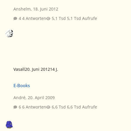
Anshelm
,
18. Juni 2012
4 Antworten
5,1 Tsd Aufrufe
Vasall
20. Juni 2012
14 J.
E-Books
E-Books
André
,
20. April 2009
6 Antworten
6,6 Tsd Aufrufe