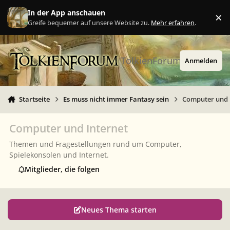
Zu Inhalt springen
In der App anschauen
×
Ig
Greife bequemer auf unsere Website zu.
Mehr erfahren
.
TolkienForum
Anmelden
Startseite
Es muss nicht immer Fantasy sein
Computer und 
Computer und Internet
Themen und Fragestellungen rund um Computer,
Spielekonsolen und Internet.
Mitglieder, die folgen
Neues Thema starten