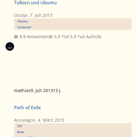
Tolkien und Ubuntu
Octopi
,
7. Juli 2013
Ubuntu
Computer
8 Antworten
5,9 Tsd Aufrufe
mathias
9. Juli 2013
13 J.
Path of Exile
Path of Exile
Ancalagon
,
4. März 2013
F2P
Beta