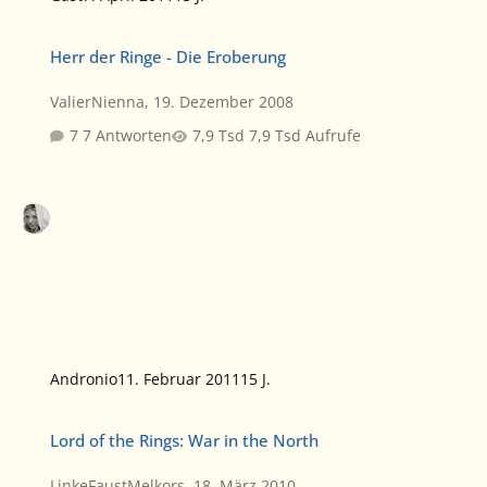
Herr der Ringe - Die Eroberung
Herr der Ringe - Die Eroberung
ValierNienna
,
19. Dezember 2008
7 Antworten
7,9 Tsd Aufrufe
Andronio
11. Februar 2011
15 J.
Lord of the Rings: War in the North
Lord of the Rings: War in the North
LinkeFaustMelkors
,
18. März 2010