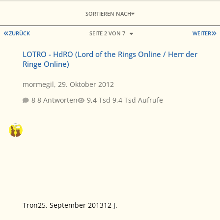
SORTIEREN NACH
ERSTE SEITE
L
ZURÜCK
SEITE 2 VON 7
WEITER
LOTRO - HdRO (Lord of the Rings Online / Herr der Ringe Online)
LOTRO - HdRO (Lord of the Rings Online / Herr der
Ringe Online)
mormegil
,
29. Oktober 2012
8 Antworten
9,4 Tsd Aufrufe
Tron
25. September 2013
12 J.