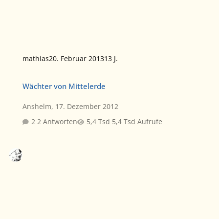
mathias
20. Februar 2013
13 J.
Wächter von Mittelerde
Wächter von Mittelerde
Anshelm
,
17. Dezember 2012
2 Antworten
5,4 Tsd Aufrufe