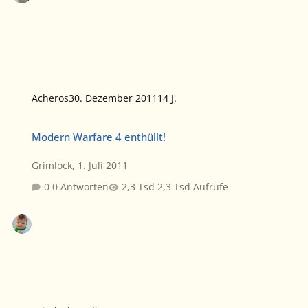
Acheros
30. Dezember 2011
14 J.
Modern Warfare 4 enthüllt!
Modern Warfare 4 enthüllt!
Grimlock
,
1. Juli 2011
0 Antworten
2,3 Tsd Aufrufe