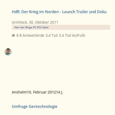
HdR: Der Krieg im Norden - Launch Trailer und Doku
HdR: Der Krieg im Norden - Launch Trailer und Doku
Grimlock
,
30. Oktober 2011
Herr der Ringe PC PS3 Spiel
8 Antworten
3,4 Tsd Aufrufe
Anshelm
10. Februar 2012
14 J.
Umfrage Gentechnologie
Umfrage Gentechnologie