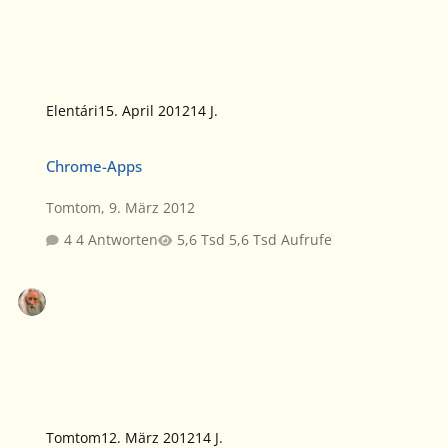
Elentári
15. April 2012
14 J.
Chrome-Apps
Chrome-Apps
Tomtom
,
9. März 2012
4 Antworten
5,6 Tsd Aufrufe
Tomtom
12. März 2012
14 J.