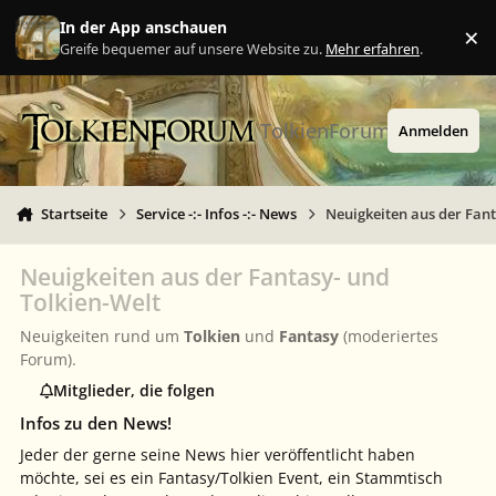
Zu Inhalt springen
In der App anschauen
×
Ig
Greife bequemer auf unsere Website zu.
Mehr erfahren
.
TolkienForum
Anmelden
Startseite
Service -:- Infos -:- News
Neuigkeiten aus der Fant
Neuigkeiten aus der Fantasy- und
Tolkien-Welt
Neuigkeiten rund um
Tolkien
und
Fantasy
(moderiertes
Forum).
Mitglieder, die folgen
Infos zu den News!
Jeder der gerne seine News hier veröffentlicht haben
möchte, sei es ein Fantasy/Tolkien Event, ein Stammtisch