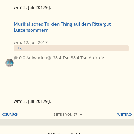
wm
12. Juli 2017
9 J.
Musikalisches Tolkien Thing auf dem Rittergut Lützensömmern
Musikalisches Tolkien Thing auf dem Rittergut
Lützensömmern
wm
,
12. Juli 2017
dtg
0 Antworten
38,4 Tsd Aufrufe
wm
12. Juli 2017
9 J.
ERSTE SEITE
L
ZURÜCK
SEITE 3 VON 27
WEITER