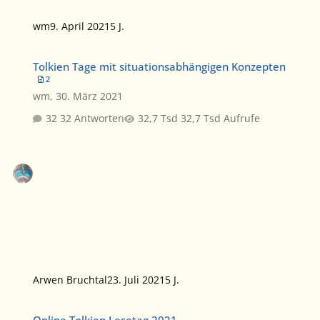
wm
9. April 2021
5 J.
Tolkien Tage mit situationsabhängigen Konzepten
Tolkien Tage mit situationsabhängigen Konzepten
2
wm
,
30. März 2021
32 Antworten
32,7 Tsd Aufrufe
Arwen Bruchtal
23. Juli 2021
5 J.
Online Tolkien Lesetag 2021