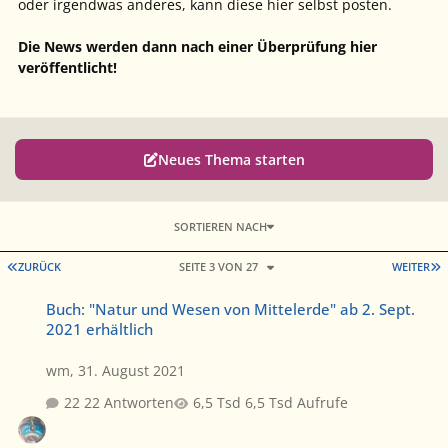
oder irgendwas anderes, kann diese hier selbst posten.
Die News werden dann nach einer Überprüfung hier
veröffentlicht!
Neues Thema starten
SORTIEREN NACH
ERSTE SEITE
L
ZURÜCK
SEITE 3 VON 27
WEITER
Buch: "Natur und Wesen von Mittelerde" ab 2. Sept. 2021 erhältlic
Buch: "Natur und Wesen von Mittelerde" ab 2. Sept.
2021 erhältlich
wm
,
31. August 2021
22 Antworten
6,5 Tsd Aufrufe