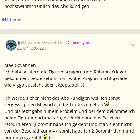
höchstwahrscheinlich das Abo kündigen.
Zitieren
Ersteller-Statistik
Balthor der Geweihte
Ehrenmitglied
26. Juni 2004
22 J.
Mae Govannen
Ich habe gestern die Figuren Aragorn und Rohann Krieger
bekommen, beide sehr schön, wobei Aragorn nicht gerade
wie Viggo aussieht aber akzeptabel ist,
.
Ich werde sicher nicht das Abo kündigen weil ich sonst
vergesse jeden Mitwoch in die Traffik zu gehen
Und bis jetzt gabs nur ein Probelm und bei dem bekomme ich
beide Figuren nochmals zugeschickt ohne das Paket zu
retournieren. (Boromir habe ich geklebt und man sieht nicht
von der Beschädigung --> somit habe ich 2 Boromir dann und
nur einen gezahlt
)