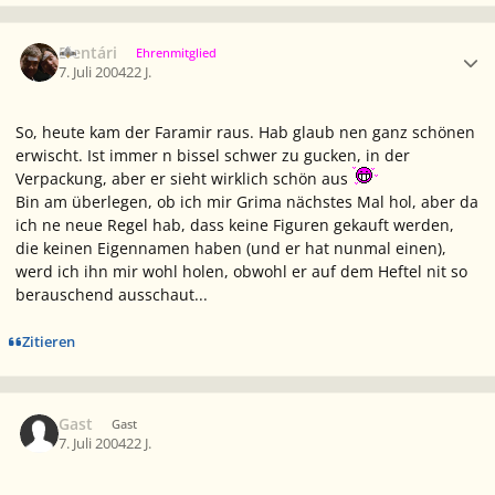
Ersteller-Statistik
Elentári
Ehrenmitglied
7. Juli 2004
22 J.
So, heute kam der Faramir raus. Hab glaub nen ganz schönen
erwischt. Ist immer n bissel schwer zu gucken, in der
Verpackung, aber er sieht wirklich schön aus
Bin am überlegen, ob ich mir Grima nächstes Mal hol, aber da
ich ne neue Regel hab, dass keine Figuren gekauft werden,
die keinen Eigennamen haben (und er hat nunmal einen),
werd ich ihn mir wohl holen, obwohl er auf dem Heftel nit so
berauschend ausschaut...
Zitieren
Gast
Gast
7. Juli 2004
22 J.