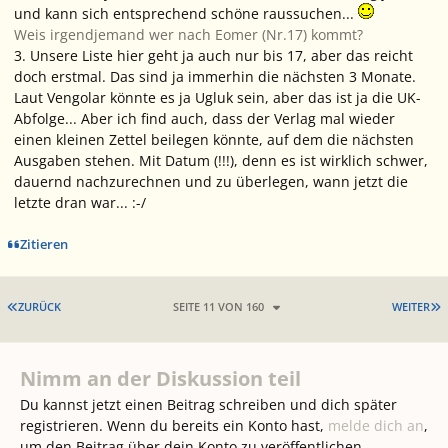
und kann sich entsprechend schöne raussuchen...
Weis irgendjemand wer nach Eomer (Nr.17) kommt?
3. Unsere Liste hier geht ja auch nur bis 17, aber das reicht
doch erstmal. Das sind ja immerhin die nächsten 3 Monate.
Laut Vengolar könnte es ja Ugluk sein, aber das ist ja die UK-
Abfolge... Aber ich find auch, dass der Verlag mal wieder
einen kleinen Zettel beilegen könnte, auf dem die nächsten
Ausgaben stehen. Mit Datum (!!!), denn es ist wirklich schwer,
dauernd nachzurechnen und zu überlegen, wann jetzt die
letzte dran war... :-/
Zitieren
ERSTE SEITE
L
ZURÜCK
SEITE 11 VON 160
WEITER
Nimm an der Diskussion teil
Du kannst jetzt einen Beitrag schreiben und dich später
registrieren. Wenn du bereits ein Konto hast,
melde dich an
,
um den Beitrag über dein Konto zu veröffentlichen.