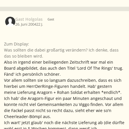
Gast Holgolas
Gast
26. Juni 2004
22 J.
Zum Display:
Was sollten die dabei großartig verändern? Ich denke, dass
das so bleiben wird.
Also in irgend einer beiliegenden Zeitschrift war mal ein
Board abgebildet, das auch den Titel 'Lord Of The Rings' trug.
Fänd' ich persönlich schöner.
Vor allem sollten sie so langsam dazuschreiben, dass es sich
hierbei um HerrDerRinge-Figuren handelt. Hab' gestern
meine Lieferung Aragorn + Rohan Soldat erhalten *endlich*.
Ich hab' die Aragorn-Figur ein paar Minuten angeschaut und
konnte nicht viel Gemeinsamkeiten zu Viggo finden. Vor allem
die Fackel passt nicht so recht dazu, sieht eher wie so'n
Cheerleader-Bömpl aus.
Ich wart' jetzt glaub' noch die nächste Lieferung ab (die dürfte
wohl erst in 5 Wochen kommen), dann werd' ich