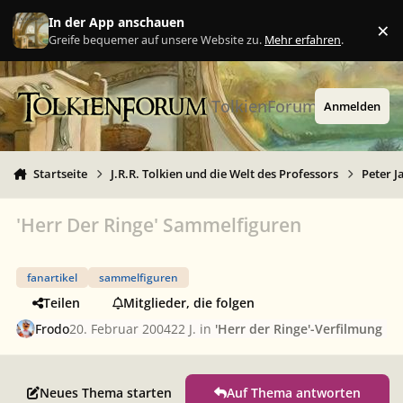
Zu Inhalt springen
In der App anschauen
×
Ig
Greife bequemer auf unsere Website zu.
Mehr erfahren
.
TolkienForum
Anmelden
Startseite
J.R.R. Tolkien und die Welt des Professors
Peter J
'Herr Der Ringe' Sammelfiguren
fanartikel
sammelfiguren
Teilen
Mitglieder, die folgen
Frodo
20. Februar 2004
22 J.
in
'Herr der Ringe'-Verfilmung
Neues Thema starten
Auf Thema antworten