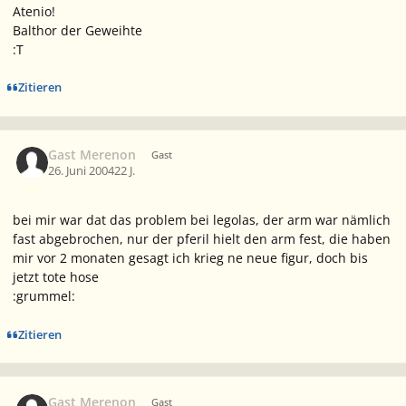
Atenio!
Balthor der Geweihte
:T
Zitieren
Gast Merenon
Gast
26. Juni 2004
22 J.
bei mir war dat das problem bei legolas, der arm war nämlich
fast abgebrochen, nur der pferil hielt den arm fest, die haben
mir vor 2 monaten gesagt ich krieg ne neue figur, doch bis
jetzt tote hose
:grummel:
Zitieren
Gast Merenon
Gast