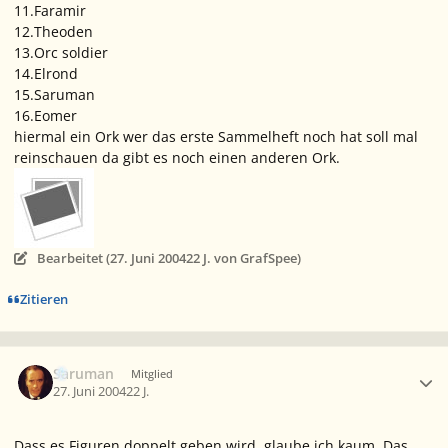
11.Faramir
12.Theoden
13.Orc soldier
14.Elrond
15.Saruman
16.Eomer
hiermal ein Ork wer das erste Sammelheft noch hat soll mal
reinschauen da gibt es noch einen anderen Ork.
Bearbeitet (
27. Juni 2004
22 J.
von GrafSpee)
Zitieren
Ersteller-Statistik
Saruman
Mitglied
27. Juni 2004
22 J.
Dass es Figuren doppelt geben wird, glaube ich kaum. Das