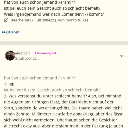
hat von euch schon jemand Faramir?
Ist bei euch sein Gesicht auch so schlecht bemalt?
Weis irgendjemand wer nach Eomer (Nr.17) kommt?
Bearbeitet (
7. Juli 2004
22 J.
von morco tulka)
Zitieren
Ersteller-Statistik
Elentári
Ehrenmitglied
8. Juli 2004
22 J.
hat von euch schon jemand Faramir?
1. Jap
Ist bei euch sein Gesicht auch so schlecht bemalt?
2. Was verstehst du unter schlecht bemalt? Also, bei mir sind
die Augen am richtigen Platz, der Bart klabt nicht auf der
Stirn, sondern da wo er hingehört. Die Haare haben vielleicht
einen Zehntel Millimeter Hautfarbe abgekriegt, aber das lässt
sich wohl nicht vermeiden. Überhaupt sehen die Gesichter
alle recht okay aus, aber die sieht man in der Packung ja auch