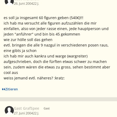
26. Juni 2004
22 J.
es soll ja insgesamt 60 figuren geben (540€)!!!
ich hab ma versucht alle figuren aufzuzählen die mir
einfallen, also von jeder rasse einen, jede hauptperson und
jeden "anführer" und bin bis 45 gekommen
wie zur hölle soll das gehen
evtl. bringen die alle 9 nazgul in verschiedenen posen raus,
eine gibts ja schon
ich hab mir auch kankra und warge (wargreiter)
aufgeschrieben, doch die fürften etwas schwer zu machen
sein, zudem wären die etwas zu gross, sehen bestimmt aber
cool aus
weiss jemand evtl. näheres? :kratz:
Zitieren
Gast GrafSpee
Gast
27. Juni 2004
22 J.