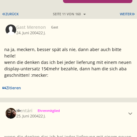
ERSTE SEITE
L
ZURÜCK
SEITE 11 VON 160
WEITER
Gast Merenon
Gast
24. Juni 2004
22 J.
na ja, meckern, besser spät als nie, dann aber auch bitte
heile!
wenn die denken das ich bei jeder lieferung mit einem neuen
display-untersatz 15€mehr bezahle, dann ham die sich aba
geschnitten! :mecker:
Zitieren
Ersteller-Statistik
Elentári
Ehrenmitglied
25. Juni 2004
22 J.
wenn die denken das ich bei jeder lieferung mit einem neuen