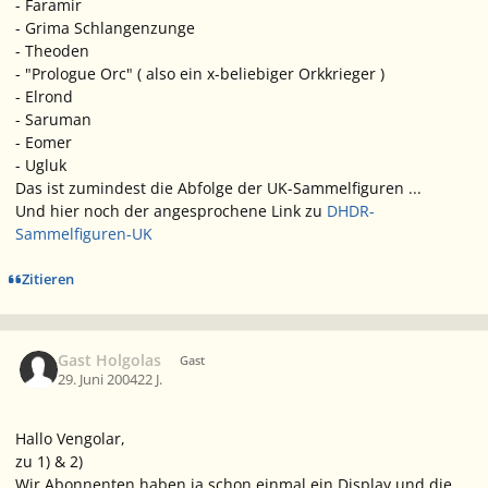
- Faramir
- Grima Schlangenzunge
- Theoden
- "Prologue Orc" ( also ein x-beliebiger Orkkrieger )
- Elrond
- Saruman
- Eomer
- Ugluk
Das ist zumindest die Abfolge der UK-Sammelfiguren ...
Und hier noch der angesprochene Link zu
DHDR-
Sammelfiguren-UK
Zitieren
Gast Holgolas
Gast
29. Juni 2004
22 J.
Hallo Vengolar,
zu 1) & 2)
Wir Abonnenten haben ja schon einmal ein Display und die