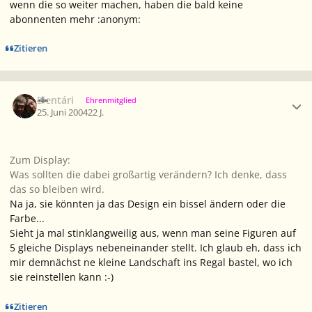
wenn die so weiter machen, haben die bald keine
abonnenten mehr :anonym:
Zitieren
Ersteller-Statistik
Elentári
Ehrenmitglied
25. Juni 2004
22 J.
Zum Display:
Was sollten die dabei großartig verändern? Ich denke, dass
das so bleiben wird.
Na ja, sie könnten ja das Design ein bissel ändern oder die
Farbe...
Sieht ja mal stinklangweilig aus, wenn man seine Figuren auf
5 gleiche Displays nebeneinander stellt. Ich glaub eh, dass ich
mir demnächst ne kleine Landschaft ins Regal bastel, wo ich
sie reinstellen kann :-)
Zitieren