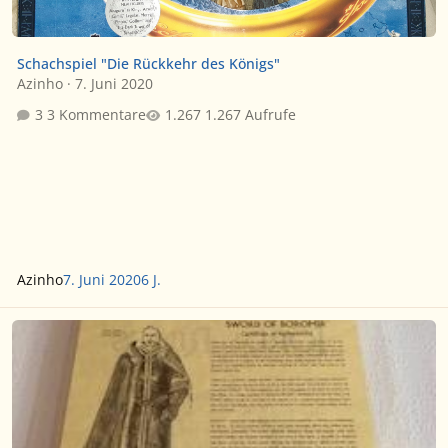
Schachspiel "Die Rückkehr des Königs"
Azinho
·
7. Juni 2020
3 Kommentare
1.267 Aufrufe
Azinho
7. Juni 2020
6 J.
Biete United Cutlery Eowyn und Boromir Schwerter