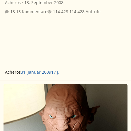
Acheros
·
13. September 2008
13 Kommentare
114.428 Aufrufe
Acheros
31. Januar 2009
17 J.
"AZOG" Skulptur | Unikat | Handgemacht| Sammlerstück | Leben