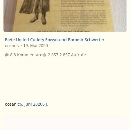
Biete United Cutlery Eowyn und Boromir Schwerter
oceanic
·
19. Mai 2020
8 Kommentare
2.857 Aufrufe
oceanic
6. Juni 2020
6 J.
Ring der Haradrim