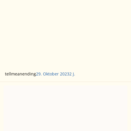
tellmeanending
29. Oktober 2023
2 J.
Magic: the Gathering - Lord of the Rings Collectors Display Openin