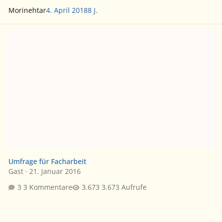
Morinehtar
4. April 2018
8 J.
Umfrage für Facharbeit
Umfrage für Facharbeit
Gast
·
21. Januar 2016
3 Kommentare
3.673 Aufrufe