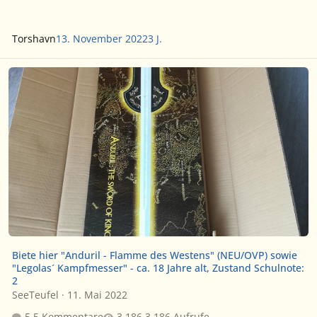
Torshavn
13. November 2022
3 J.
Biete hier "Anduril - Flamme des Westens" (NEU/OVP) sowie "Legola
Biete hier "Anduril - Flamme des Westens" (NEU/OVP) sowie
"Legolas´ Kampfmesser" - ca. 18 Jahre alt, Zustand Schulnote:
2
SeeTeufel
·
11. Mai 2022
5 Kommentare
3.186 Aufrufe