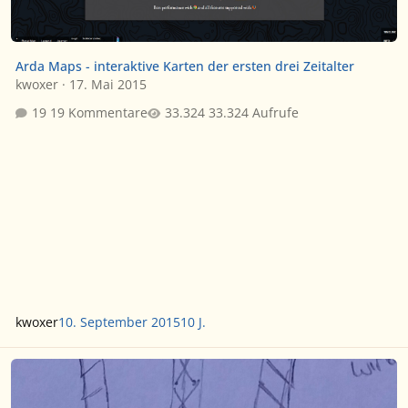
Arda Maps - interaktive Karten der ersten drei Zeitalter
kwoxer
·
17. Mai 2015
19 Kommentare
33.324 Aufrufe
kwoxer
10. September 2015
10 J.
elrond cosplay