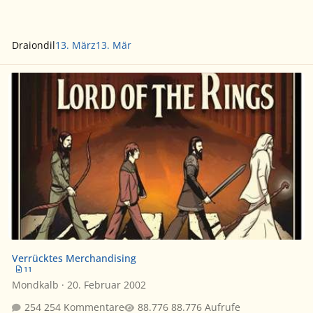
Draiondil
13. März
13. Mär
Verrücktes Merchandising
Verrücktes Merchandising
11
Mondkalb
·
20. Februar 2002
254 Kommentare
88.776 Aufrufe