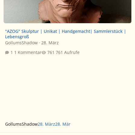
"AZOG" Skulptur | Unikat | Handgemacht| Sammlerstück |
Lebensgroß
GollumsShadow
·
28. März
1 Kommentar
761 Aufrufe
GollumsShadow
28. März
28. Mär