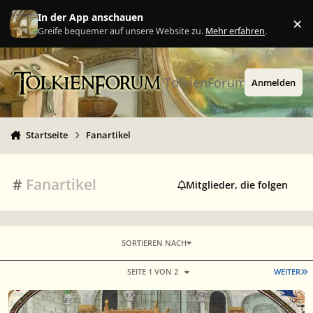
Zu Inhalt springen
In der App anschauen
×
Ig
Greife bequemer auf unsere Website zu.
Mehr erfahren
.
TolkienForum
Anmelden
Startseite
Fanartikel
#
Fanartikel
Mitglieder, die folgen
SORTIEREN NACH
L
SEITE 1 VON 2
WEITER
United Cutlery Replik Liste