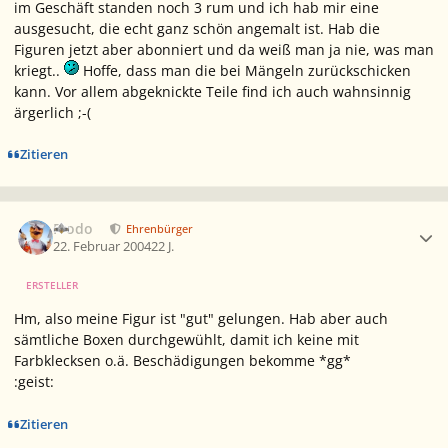
im Geschäft standen noch 3 rum und ich hab mir eine
ausgesucht, die echt ganz schön angemalt ist. Hab die
Figuren jetzt aber abonniert und da weiß man ja nie, was man
kriegt..
Hoffe, dass man die bei Mängeln zurückschicken
kann. Vor allem abgeknickte Teile find ich auch wahnsinnig
ärgerlich ;-(
Zitieren
Ersteller-Statistik
Frodo
Ehrenbürger
22. Februar 2004
22 J.
ERSTELLER
Hm, also meine Figur ist "gut" gelungen. Hab aber auch
sämtliche Boxen durchgewühlt, damit ich keine mit
Farbklecksen o.ä. Beschädigungen bekomme *gg*
:geist:
Zitieren