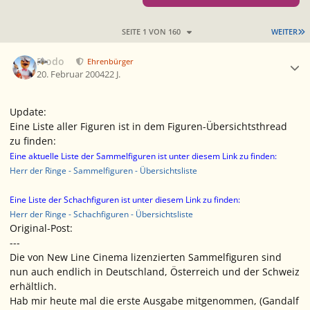
L
SEITE 1 VON 160
WEITER
Ersteller-Statistik
Frodo
Ehrenbürger
20. Februar 2004
22 J.
Update:
Eine Liste aller Figuren ist in dem Figuren-Übersichtsthread
zu finden:
Eine aktuelle Liste der Sammelfiguren ist unter diesem Link zu finden:
Herr der Ringe - Sammelfiguren - Übersichtsliste
Eine Liste der Schachfiguren ist unter diesem Link zu finden:
Herr der Ringe - Schachfiguren - Übersichtsliste
Original-Post:
---
Die von New Line Cinema lizenzierten Sammelfiguren sind
nun auch endlich in Deutschland, Österreich und der Schweiz
erhältlich.
Hab mir heute mal die erste Ausgabe mitgenommen, (Gandalf