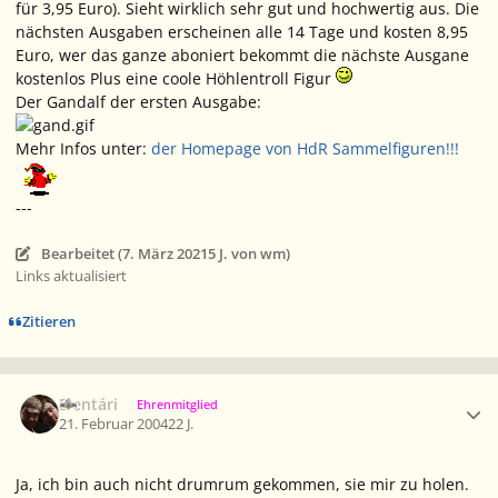
für 3,95 Euro). Sieht wirklich sehr gut und hochwertig aus. Die
nächsten Ausgaben erscheinen alle 14 Tage und kosten 8,95
Euro, wer das ganze aboniert bekommt die nächste Ausgane
kostenlos Plus eine coole Höhlentroll Figur
Der Gandalf der ersten Ausgabe:
Mehr Infos unter:
der Homepage von HdR Sammelfiguren!!!
---
Bearbeitet (
7. März 2021
5 J.
von wm)
Links aktualisiert
Zitieren
Ersteller-Statistik
Elentári
Ehrenmitglied
21. Februar 2004
22 J.
Ja, ich bin auch nicht drumrum gekommen, sie mir zu holen.