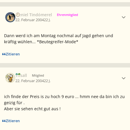
Ersteller-Statistik
Neniel Tindómerel
Ehrenmitglied
22. Februar 2004
22 J.
Dann werd ich am Montag nochmal auf Jagd gehen und
kräftig wühlen... *Beutegreifer-Mode*
Zitieren
Ersteller-Statistik
Vasall
Mitglied
22. Februar 2004
22 J.
ich finde der Preis is zu hoch 9 euro ... hmm nee da bin ich zu
geizig für .
Aber sie sehen echt gut aus !
Zitieren