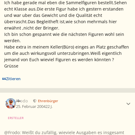
Ich habe gerade mal eben die Sammelfiguren bestellt.Sehen
echt Klasse aus.Die erste Figur habe ich gestern erstanden
und war uber das Gewicht und die Qualität echt
überrascht.Das Begleitheft ist,wie schon mehrmals hier
erwähnt ,nicht der Bringer.
Ich bin schon gespannt wie die nächsten Figuren wohl sein
werden.
Habe extra in meinem Keller(Büro) einges an Platz geschaffen
um die auch wirkungsvoll unterzubringen.Weiß eigentlich
jemand von Euch wieviel Figuren es werden könnten ?
Grüsse
Zitieren
Ersteller-Statistik
Frodo
Ehrenbürger
25. Februar 2004
22 J.
ERSTELLER
@Frodo: Weißt du zufällig, wieviele Ausgaben es insgesamt