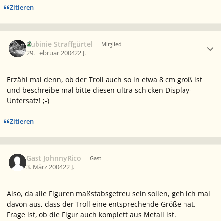
Zitieren
Ersteller-Statistik
Rubinie Straffgürtel
Mitglied
29. Februar 2004
22 J.
Erzähl mal denn, ob der Troll auch so in etwa 8 cm groß ist
und beschreibe mal bitte diesen ultra schicken Display-
Untersatz! ;-)
Zitieren
Gast JohnnyRico
Gast
3. März 2004
22 J.
Also, da alle Figuren maßstabsgetreu sein sollen, geh ich mal
davon aus, dass der Troll eine entsprechende Größe hat.
Frage ist, ob die Figur auch komplett aus Metall ist.