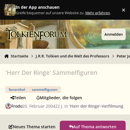
Zu Inhalt springen
In der App anschauen
×
Ig
Greife bequemer auf unsere Website zu.
Mehr erfahren
.
TolkienForum
Anmelden
Startseite
J.R.R. Tolkien und die Welt des Professors
Peter J
'Herr Der Ringe' Sammelfiguren
fanartikel
sammelfiguren
Teilen
Mitglieder, die folgen
Frodo
20. Februar 2004
22 J.
in
'Herr der Ringe'-Verfilmung
Neues Thema starten
Auf Thema antworten