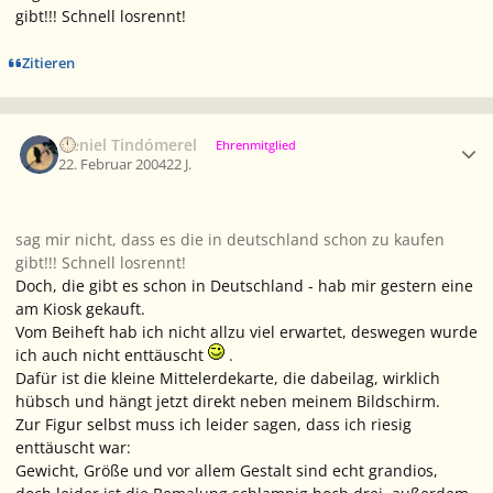
gibt!!! Schnell losrennt!
Zitieren
Ersteller-Statistik
Neniel Tindómerel
Ehrenmitglied
22. Februar 2004
22 J.
sag mir nicht, dass es die in deutschland schon zu kaufen
gibt!!! Schnell losrennt!
Doch, die gibt es schon in Deutschland - hab mir gestern eine
am Kiosk gekauft.
Vom Beiheft hab ich nicht allzu viel erwartet, deswegen wurde
ich auch nicht enttäuscht
.
Dafür ist die kleine Mittelerdekarte, die dabeilag, wirklich
hübsch und hängt jetzt direkt neben meinem Bildschirm.
Zur Figur selbst muss ich leider sagen, dass ich riesig
enttäuscht war:
Gewicht, Größe und vor allem Gestalt sind echt grandios,