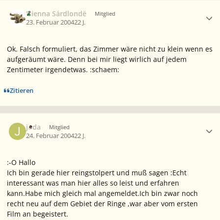
Ersteller-Statistik
Nienna Sárdlondë
Mitglied
23. Februar 2004
22 J.
Ok. Falsch formuliert, das Zimmer wäre nicht zu klein wenn es
aufgeräumt wäre. Denn bei mir liegt wirlich auf jedem
Zentimeter irgendetwas. :schaem:
Zitieren
Ersteller-Statistik
joda
Mitglied
24. Februar 2004
22 J.
:-O Hallo
Ich bin gerade hier reingstolpert und muß sagen :Echt
interessant was man hier alles so leist und erfahren
kann.Habe mich gleich mal angemeldet.Ich bin zwar noch
recht neu auf dem Gebiet der Ringe ,war aber vom ersten
Film an begeistert.