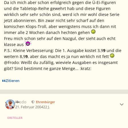
Da ich mich aber schon erfolgreich gegen die Ü-Ei-Figuren
und die Tabletop-Reihe gewehrt hab und diese Figuren
wirklich sehr sehr schön sind, werd ich mir wohl diese Serie
jetzt abonnieren. Bin zwar nicht sehr scharf auf den
komischen Klops-Troll, aber wenigstens muss ich dann nit
immer alle 2 Wochen danach hechten gehen
Freu mich schon sehr auf den Nazgul, der sieht auch echt
klasse aus
P.S.: Kleine Verbesserung: Die 1. Ausgabe kostet 3,9
9
und die
weitern 8,9
9
, aber das macht es ja nun wirklich nit fett
@Frodo: Weißt du zufällig, wieviele Ausgaben es insgesamt
gibt? Sind bestimmt ne ganze Menge... :kratz:
Zitieren
Ersteller-Statistik
Frodo
Ehrenbürger
21. Februar 2004
22 J.
ERSTELLER