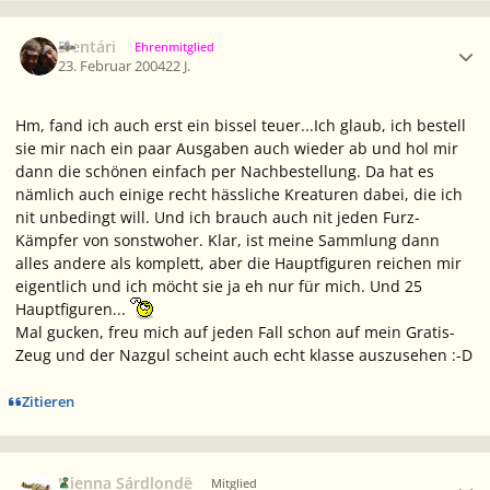
Ersteller-Statistik
Elentári
Ehrenmitglied
23. Februar 2004
22 J.
Hm, fand ich auch erst ein bissel teuer...Ich glaub, ich bestell
sie mir nach ein paar Ausgaben auch wieder ab und hol mir
dann die schönen einfach per Nachbestellung. Da hat es
nämlich auch einige recht hässliche Kreaturen dabei, die ich
nit unbedingt will. Und ich brauch auch nit jeden Furz-
Kämpfer von sonstwoher. Klar, ist meine Sammlung dann
alles andere als komplett, aber die Hauptfiguren reichen mir
eigentlich und ich möcht sie ja eh nur für mich. Und 25
Hauptfiguren...
Mal gucken, freu mich auf jeden Fall schon auf mein Gratis-
Zeug und der Nazgul scheint auch echt klasse auszusehen :-D
Zitieren
Ersteller-Statistik
Nienna Sárdlondë
Mitglied