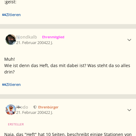
:geist:
Zitieren
Ersteller-Statistik
Mondkalb
Ehrenmitglied
21. Februar 2004
22 J.
Muh!
Wie ist denn das Heft, das mit dabei ist? Was steht da so alles
drin?
Zitieren
Ersteller-Statistik
Frodo
Ehrenbürger
21. Februar 2004
22 J.
ERSTELLER
Naja, das "Heft" hat 10 Seiten, beschreibt einige Stationen von