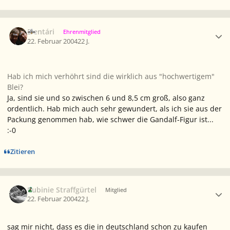
Ersteller-Statistik
Elentári
Ehrenmitglied
22. Februar 2004
22 J.
Hab ich mich verhöhrt sind die wirklich aus "hochwertigem"
Blei?
Ja, sind sie und so zwischen 6 und 8,5 cm groß, also ganz
ordentlich. Hab mich auch sehr gewundert, als ich sie aus der
Packung genommen hab, wie schwer die Gandalf-Figur ist...
:-0
Zitieren
Ersteller-Statistik
Rubinie Straffgürtel
Mitglied
22. Februar 2004
22 J.
sag mir nicht, dass es die in deutschland schon zu kaufen