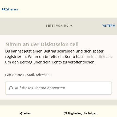
Zitieren
L
SEITE 1 VON 160
WEITER
Nimm an der Diskussion teil
Du kannst jetzt einen Beitrag schreiben und dich später
registrieren. Wenn du bereits ein Konto hast,
melde dich an
,
um den Beitrag über dein Konto zu veröffentlichen.
Auf dieses Thema antworten
Teilen
Mitglieder, die folgen