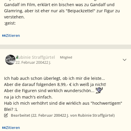
Gandalf im Film, erklärt ein bischen was zu Gandalf und
Glamring, aber ist eher nur als "Beipackzettel" zur Figur zu
verstehen.
:geist:
Zitieren
Ersteller-Statistik
Rubinie Straffgürtel
Mitglied
22. Februar 2004
22 J.
Ich hab auch schon überlegt, ob ich mir die leiste...
Aber die darauf folgenden 8,99,- € ich weiß ja nicht!
Aber die Figuren sind wirklich wunderschön...
na ja ich mach's einfach.
Hab ich mich verhöhrt sind die wirklich aus "hochwertigem"
Blei? :L
Bearbeitet (
22. Februar 2004
22 J.
von Rubinie Straffgürtel)
Zitieren