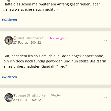
Hatte dies schon mal weiter am Anfang geschrieben, aber
genau weiss iche s auch nicht ;-)
Zitieren
Ersteller-Statistik
Neniel Tindómerel
Ehrenmitglied
27. Februar 2004
22 J.
Gut, nachdem ich so ziemlich alle Läden abgeklappert habe,
bin ich doch noch fündig geworden und nun stolze Besitzerin
eines
unbeschädigten
Gandalf. *freu*
Zitieren
Ersteller-Statistik
Rubinie Straffgürtel
Mitglied
29. Februar 2004
22 J.