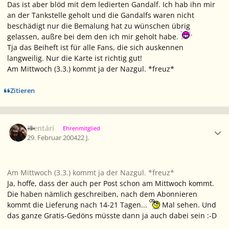
Das ist aber blöd mit dem ledierten Gandalf. Ich hab ihn mir
an der Tankstelle geholt und die Gandalfs waren nicht
beschädigt nur die Bemalung hat zu wünschen übrig
gelassen, außre bei dem den ich mir geholt habe.
Tja das Beiheft ist für alle Fans, die sich auskennen
langweilig. Nur die Karte ist richtig gut!
Am Mittwoch (3.3.) kommt ja der Nazgul. *freuz*
Zitieren
Ersteller-Statistik
Elentári
Ehrenmitglied
29. Februar 2004
22 J.
Am Mittwoch (3.3.) kommt ja der Nazgul. *freuz*
Ja, hoffe, dass der auch per Post schon am Mittwoch kommt.
Die haben nämlich geschreiben, nach dem Abonnieren
kommt die Lieferung nach 14-21 Tagen...
Mal sehen. Und
das ganze Gratis-Gedöns müsste dann ja auch dabei sein :-D