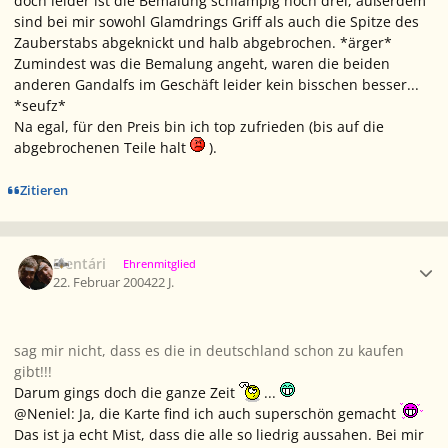
doch leider ist die Bemalung schlampig hoch drei, außerdem
sind bei mir sowohl Glamdrings Griff als auch die Spitze des
Zauberstabs abgeknickt und halb abgebrochen. *ärger*
Zumindest was die Bemalung angeht, waren die beiden
anderen Gandalfs im Geschäft leider kein bisschen besser...
*seufz*
Na egal, für den Preis bin ich top zufrieden (bis auf die
abgebrochenen Teile halt
).
Zitieren
Ersteller-Statistik
Elentári
Ehrenmitglied
22. Februar 2004
22 J.
sag mir nicht, dass es die in deutschland schon zu kaufen
gibt!!!
Darum gings doch die ganze Zeit
...
@Neniel: Ja, die Karte find ich auch superschön gemacht
Das ist ja echt Mist, dass die alle so liedrig aussahen. Bei mir