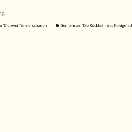
ng.
 'Die zwei Türme' schauen
Gemeinsam 'Die Rückkehr des Königs' s