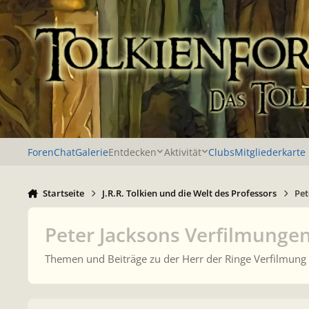
Zu Inhalt springen
Foren
Chat
Galerie
Entdecken
Aktivität
Clubs
Mitgliederkarte
Startseite
J.R.R. Tolkien und die Welt des Professors
Pet
Peter Jacksons Verfilmunge
Themen und Beiträge zu der Herr der Ringe Verfilmung 