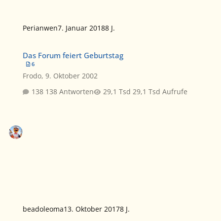
Perianwen
7. Januar 2018
8 J.
Das Forum feiert Geburtstag
Das Forum feiert Geburtstag
6
Frodo
,
9. Oktober 2002
138 Antworten
29,1 Tsd Aufrufe
beadoleoma
13. Oktober 2017
8 J.