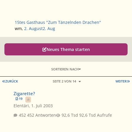
15tes Gasthaus "Zum Tänzelnden Drachen"
wm
,
2. August
2. Aug
Neues Thema starten
SORTIEREN NACH
ERSTE SEITE
L
ZURÜCK
SEITE 2 VON 14
WEITER
Zigarette?
Zigarette?
19
Elentári
,
1. Juli 2003
452 Antworten
92,6 Tsd Aufrufe