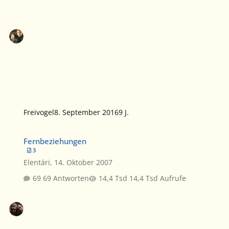
Freivogel
8. September 2016
9 J.
Fernbeziehungen
Fernbeziehungen
3
Elentári
,
14. Oktober 2007
69 Antworten
14,4 Tsd Aufrufe