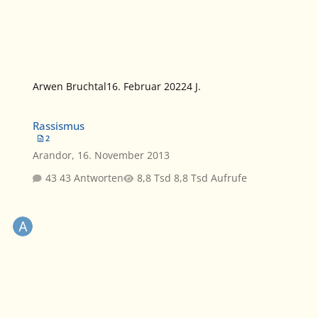
Arwen Bruchtal
16. Februar 2022
4 J.
Rassismus
Rassismus
2
Arandor
,
16. November 2013
43 Antworten
8,8 Tsd Aufrufe