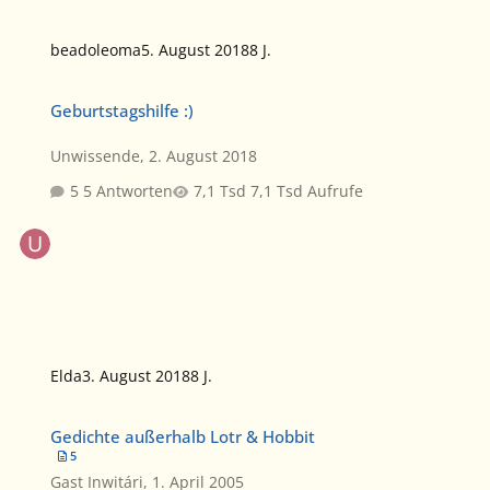
beadoleoma
5. August 2018
8 J.
Geburtstagshilfe :)
Geburtstagshilfe :)
Unwissende
,
2. August 2018
5 Antworten
7,1 Tsd Aufrufe
Elda
3. August 2018
8 J.
Gedichte außerhalb Lotr & Hobbit
Gedichte außerhalb Lotr & Hobbit
5
Gast Inwitári
,
1. April 2005