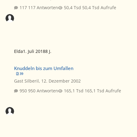
117 Antworten
50,4 Tsd Aufrufe
Elda
1. Juli 2018
8 J.
Knuddeln bis zum Umfallen
Knuddeln bis zum Umfallen
39
Gast Silberil
,
12. Dezember 2002
950 Antworten
165,1 Tsd Aufrufe