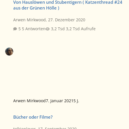
Von Hauslöwen und Stubentigern ( Katzenthread #24
aus der Grünen Hölle )
Arwen Mirkwood
,
27. Dezember 2020
5 Antworten
3,2 Tsd Aufrufe
Arwen Mirkwood
7. Januar 2021
5 J.
Bücher oder Filme?
Bücher oder Filme?
tolkienlover
,
17. September 2020