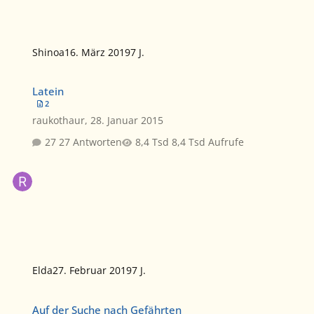
Shinoa
16. März 2019
7 J.
Latein
Latein
2
raukothaur
,
28. Januar 2015
27 Antworten
8,4 Tsd Aufrufe
Elda
27. Februar 2019
7 J.
Auf der Suche nach Gefährten
Auf der Suche nach Gefährten