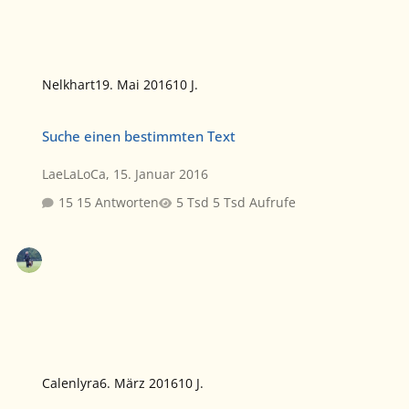
Nelkhart
19. Mai 2016
10 J.
Suche einen bestimmten Text
Suche einen bestimmten Text
LaeLaLoCa
,
15. Januar 2016
15 Antworten
5 Tsd Aufrufe
Calenlyra
6. März 2016
10 J.