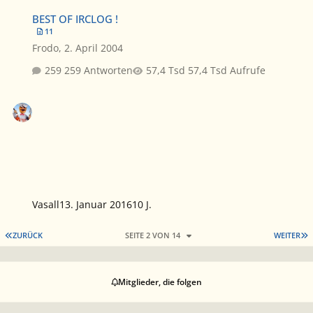
BEST OF IRCLOG !
BEST OF IRCLOG !
11
Frodo
,
2. April 2004
259 Antworten
57,4 Tsd Aufrufe
Vasall
13. Januar 2016
10 J.
ERSTE SEITE
L
ZURÜCK
SEITE 2 VON 14
WEITER
Mitglieder, die folgen