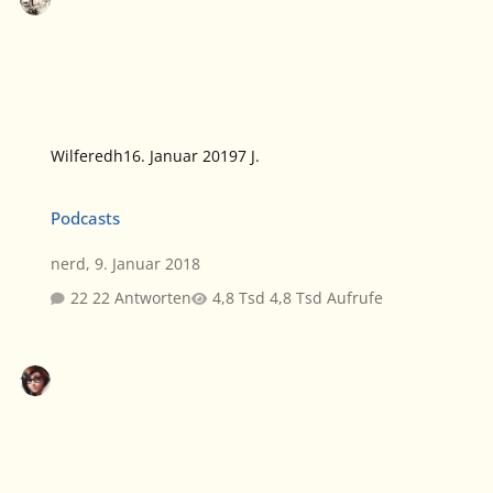
Wilferedh
16. Januar 2019
7 J.
Podcasts
Podcasts
nerd
,
9. Januar 2018
22 Antworten
4,8 Tsd Aufrufe