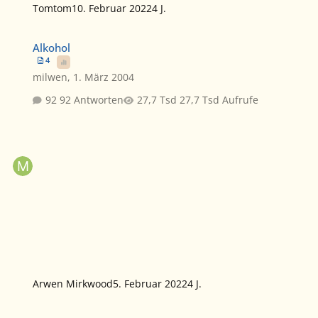
Tomtom
10. Februar 2022
4 J.
Alkohol
Alkohol
4
milwen
,
1. März 2004
92 Antworten
27,7 Tsd Aufrufe
Arwen Mirkwood
5. Februar 2022
4 J.
Von Hauslöwen und Stubentigern ( Katzenthread #24 aus der Grün