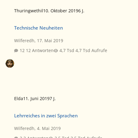
Thuringwethil
10. Oktober 2019
6 J.
Technische Neuheiten
Technische Neuheiten
Wilferedh
,
17. Mai 2019
12 Antworten
4,7 Tsd Aufrufe
Elda
11. Juni 2019
7 J.
Lehrreiches in zwei Sprachen
Lehrreiches in zwei Sprachen
Wilferedh
,
4. Mai 2019