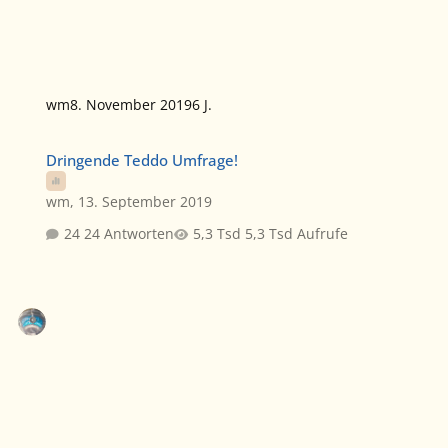
wm
8. November 2019
6 J.
Dringende Teddo Umfrage!
Dringende Teddo Umfrage!
wm
,
13. September 2019
24 Antworten
5,3 Tsd Aufrufe