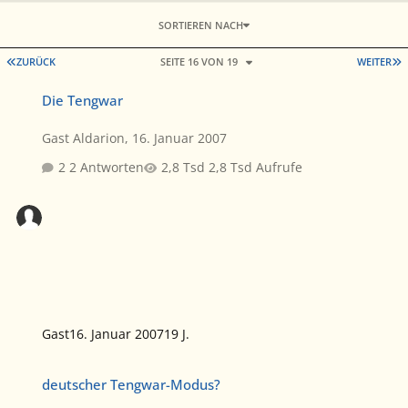
SORTIEREN NACH
ERSTE SEITE
L
ZURÜCK
SEITE 16 VON 19
WEITER
Die Tengwar
Die Tengwar
Gast Aldarion
,
16. Januar 2007
2 Antworten
2,8 Tsd Aufrufe
Gast
16. Januar 2007
19 J.
deutscher Tengwar-Modus?
deutscher Tengwar-Modus?