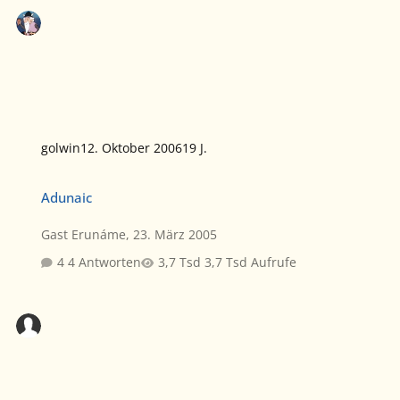
golwin
12. Oktober 2006
19 J.
Adunaic
Adunaic
Gast Erunáme
,
23. März 2005
4 Antworten
3,7 Tsd Aufrufe