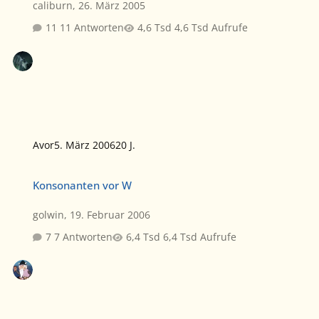
caliburn
,
26. März 2005
11 Antworten
4,6 Tsd Aufrufe
Avor
5. März 2006
20 J.
Konsonanten vor W
Konsonanten vor W
golwin
,
19. Februar 2006
7 Antworten
6,4 Tsd Aufrufe