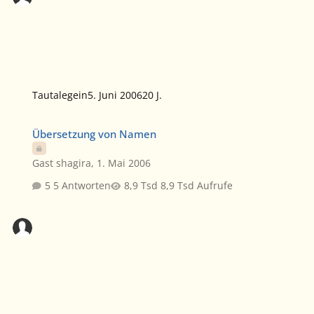
Tautalegein
5. Juni 2006
20 J.
Übersetzung von Namen
Übersetzung von Namen
Gast shagira
,
1. Mai 2006
5 Antworten
8,9 Tsd Aufrufe