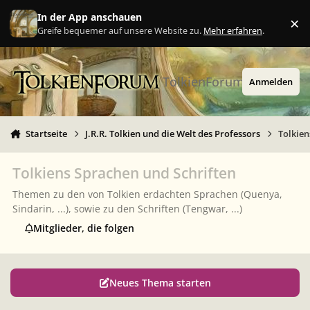
Zu Inhalt springen
In der App anschauen
×
Ig
Greife bequemer auf unsere Website zu.
Mehr erfahren
.
TolkienForum
Anmelden
Startseite
J.R.R. Tolkien und die Welt des Professors
Tolkien
Tolkiens Sprachen und Schriften
Themen zu den von Tolkien erdachten Sprachen (Quenya,
Sindarin, ...), sowie zu den Schriften (Tengwar, ...)
Mitglieder, die folgen
Neues Thema starten