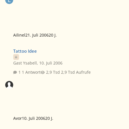
Ailinel
21. Juli 2006
20 J.
Tattoo Idee
Tattoo Idee
Gast Ysabell
,
10. Juli 2006
1 Antwort
2,9 Tsd Aufrufe
Avor
10. Juli 2006
20 J.