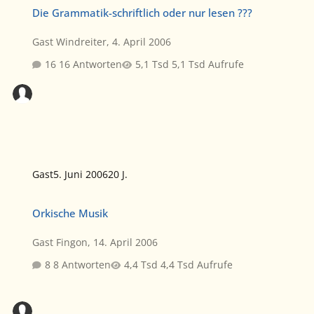
Die Grammatik-schriftlich oder nur lesen ???
Die Grammatik-schriftlich oder nur lesen ???
Gast Windreiter
,
4. April 2006
16 Antworten
5,1 Tsd Aufrufe
Gast
5. Juni 2006
20 J.
Orkische Musik
Orkische Musik
Gast Fingon
,
14. April 2006
8 Antworten
4,4 Tsd Aufrufe