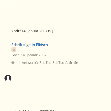
André
14. Januar 2007
19 J.
Schriftzüge in Elbisch
Schriftzüge in Elbisch
Gast
,
14. Januar 2007
1 Antwort
3,4 Tsd Aufrufe