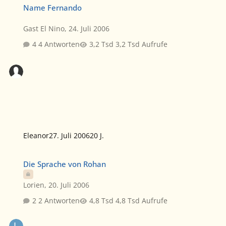
Name Fernando
Gast El Nino
,
24. Juli 2006
4 Antworten
3,2 Tsd Aufrufe
Eleanor
27. Juli 2006
20 J.
Die Sprache von Rohan
Die Sprache von Rohan
Lorien
,
20. Juli 2006
2 Antworten
4,8 Tsd Aufrufe