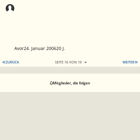
Avor
24. Januar 2006
20 J.
ERSTE SEITE
L
ZURÜCK
SEITE 16 VON 19
WEITER
Mitglieder, die folgen