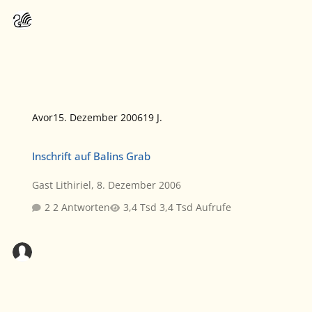
Avor
15. Dezember 2006
19 J.
Inschrift auf Balins Grab
Inschrift auf Balins Grab
Gast Lithiriel
,
8. Dezember 2006
2 Antworten
3,4 Tsd Aufrufe