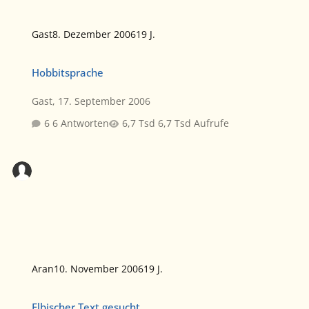
Gast
8. Dezember 2006
19 J.
Hobbitsprache
Hobbitsprache
Gast
,
17. September 2006
6 Antworten
6,7 Tsd Aufrufe
Aran
10. November 2006
19 J.
Elbischer Text gesucht
Elbischer Text gesucht