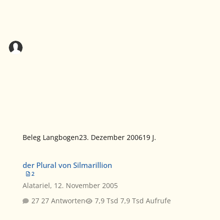
Beleg Langbogen
23. Dezember 2006
19 J.
der Plural von Silmarillion
der Plural von Silmarillion
2
Alatariel
,
12. November 2005
27 Antworten
7,9 Tsd Aufrufe