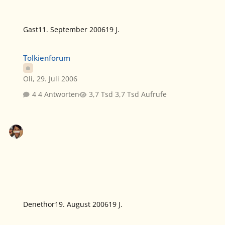
Gast
11. September 2006
19 J.
Tolkienforum
Tolkienforum
Oli
,
29. Juli 2006
4 Antworten
3,7 Tsd Aufrufe
Denethor
19. August 2006
19 J.
Name Fernando