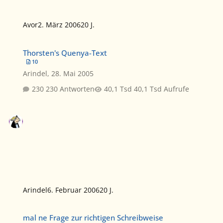
Avor
2. März 2006
20 J.
Thorsten's Quenya-Text
Thorsten's Quenya-Text
10
Arindel
,
28. Mai 2005
230 Antworten
40,1 Tsd Aufrufe
Arindel
6. Februar 2006
20 J.
mal ne Frage zur richtigen Schreibweise
mal ne Frage zur richtigen Schreibweise