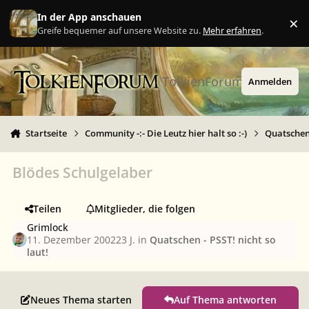
Zu Inhalt springen
In der App anschauen
×
Ig
Greife bequemer auf unsere Website zu.
Mehr erfahren
.
TolkienForum
Anmelden
Startseite
Community -:- Die Leutz hier halt so :-)
Quatschen 
Blödes Schulgelaber
Teilen
Mitglieder, die folgen
Grimlock
11. Dezember 2002
23 J.
in
Quatschen - PSST! nicht so
laut!
Neues Thema starten
Auf Thema antworten