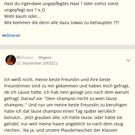
Hast du irgendwie ungepflegtes Haar ? oder siehst sonst
ungepfegt aus ? o_O
Wohl kaum oder...
Wie kommen die denn alle dazu sowas zu behaupten ???
Zitieren
Ersteller-Statistik
Eldhwen
Mitglied
12. September 2003
22 J.
Ich weiß nicht, meine beste Freundin und ihre beste
Freundinnen sind zu mir gekommen und haben mich gefragt,
ob ich Läuse hätte, ich hab nein gesagt uns nach dem warum
gefragt. Darauf sie: "Dein shampoo riecht so wien läuse
shampoo.." Und nur um meine beste Freundin zu beruhigen
habe ich dat läuse shampoo einen Tag später wircklich
benutzt... jetzt glauben alle, ich hätte läuse, oder hätte sie
gehabt, nur weil meine haare angeblich so nach dem zeug
riechen.. Na ja, und unsere Plaudertaschen der Klassen