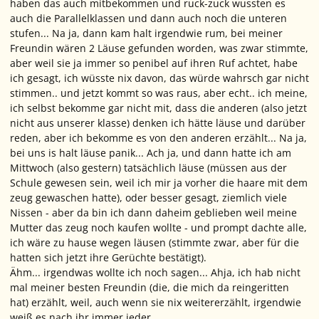
haben das auch mitbekommen und ruck-zuck wussten es
auch die Parallelklassen und dann auch noch die unteren
stufen... Na ja, dann kam halt irgendwie rum, bei meiner
Freundin wären 2 Läuse gefunden worden, was zwar stimmte,
aber weil sie ja immer so penibel auf ihren Ruf achtet, habe
ich gesagt, ich wüsste nix davon, das würde wahrsch gar nicht
stimmen.. und jetzt kommt so was raus, aber echt.. ich meine,
ich selbst bekomme gar nicht mit, dass die anderen (also jetzt
nicht aus unserer klasse) denken ich hätte läuse und darüber
reden, aber ich bekomme es von den anderen erzählt... Na ja,
bei uns is halt läuse panik... Ach ja, und dann hatte ich am
Mittwoch (also gestern) tatsächlich läuse (müssen aus der
Schule gewesen sein, weil ich mir ja vorher die haare mit dem
zeug gewaschen hatte), oder besser gesagt, ziemlich viele
Nissen - aber da bin ich dann daheim geblieben weil meine
Mutter das zeug noch kaufen wollte - und prompt dachte alle,
ich wäre zu hause wegen läusen (stimmte zwar, aber für die
hatten sich jetzt ihre Gerüchte bestätigt).
Ähm... irgendwas wollte ich noch sagen... Ahja, ich hab nicht
mal meiner besten Freundin (die, die mich da reingeritten
hat) erzählt, weil, auch wenn sie nix weitererzählt, irgendwie
weiß es nach ihr immer jeder.