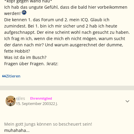
*kopf gegen wand hau*
Ich hab das ungute Gefühl, dass die bald hier vorbeikommen
werden!
Die kennen 1. das Forum und 2. mein ICQ. Glaub ich
zumindest. Bei 1. bin ich mir sicher und 2 hab ich heute
aufgeschnappt. Der eine scheint wohl nach gesucht zu haben.
Ich frag m ich, wenn die mich eh nicht mögen, warum sucht
der dann nach mir? Und warum ausgerechnet der dumme,
fette Hobbit?
Was ist da im Busch?
Fragen über Fragen. :kratz:
Zitieren
Ersteller-Statistik
elles
Ehrenmitglied
15. September 2003
22 J.
Mein gott Jungs können so bescheuert sein!
muhahaha...