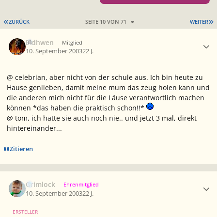
ERSTE SEITE
L
ZURÜCK
SEITE 10 VON 71
WEITER
Ersteller-Statistik
Eldhwen
Mitglied
10. September 2003
22 J.
@ celebrian, aber nicht von der schule aus. Ich bin heute zu
Hause genlieben, damit meine mum das zeug holen kann und
die anderen mich nicht für die Läuse verantwortlich machen
können *das haben die praktisch schon!!*
@ tom, ich hatte sie auch noch nie.. und jetzt 3 mal, direkt
hintereinander...
Zitieren
Ersteller-Statistik
Grimlock
Ehrenmitglied
10. September 2003
22 J.
ERSTELLER