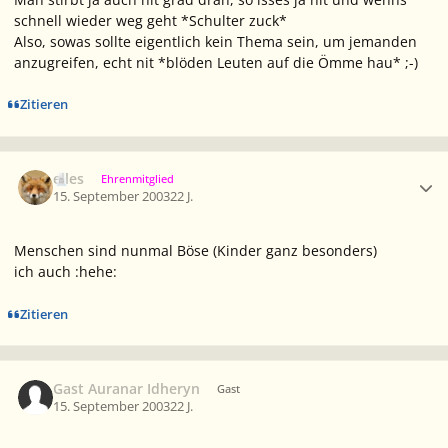
schnell wieder weg geht *Schulter zuck*
Also, sowas sollte eigentlich kein Thema sein, um jemanden
anzugreifen, echt nit *blöden Leuten auf die Ömme hau* ;-)
Zitieren
Ersteller-Statistik
elles
Ehrenmitglied
15. September 2003
22 J.
Menschen sind nunmal Böse (Kinder ganz besonders)
ich auch
:hehe:
Zitieren
Gast Auranar Idheryn
Gast
15. September 2003
22 J.