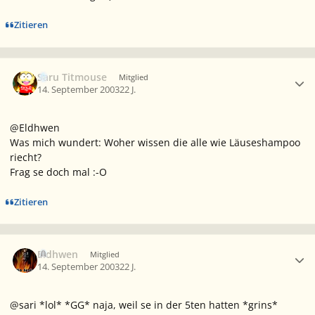
Zitieren
Ersteller-Statistik
Saru Titmouse
Mitglied
14. September 2003
22 J.
@Eldhwen
Was mich wundert: Woher wissen die alle wie Läuseshampoo
riecht?
Frag se doch mal :-O
Zitieren
Ersteller-Statistik
Eldhwen
Mitglied
14. September 2003
22 J.
@sari *lol* *GG* naja, weil se in der 5ten hatten *grins*