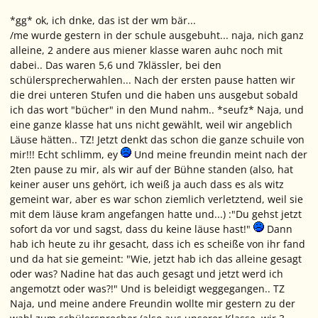
*gg* ok, ich dnke, das ist der wm bär...
/me wurde gestern in der schule ausgebuht... naja, nich ganz
alleine, 2 andere aus miener klasse waren auhc noch mit
dabei.. Das waren 5,6 und 7klässler, bei den
schülersprecherwahlen... Nach der ersten pause hatten wir
die drei unteren Stufen und die haben uns ausgebut sobald
ich das wort "bücher" in den Mund nahm.. *seufz* Naja, und
eine ganze klasse hat uns nicht gewählt, weil wir angeblich
Läuse hätten.. TZ! Jetzt denkt das schon die ganze schuile von
mir!!! Echt schlimm, ey
Und meine freundin meint nach der
2ten pause zu mir, als wir auf der Bühne standen (also, hat
keiner auser uns gehört, ich weiß ja auch dass es als witz
gemeint war, aber es war schon ziemlich verletztend, weil sie
mit dem läuse kram angefangen hatte und...) :"Du gehst jetzt
sofort da vor und sagst, dass du keine läuse hast!"
Dann
hab ich heute zu ihr gesacht, dass ich es scheiße von ihr fand
und da hat sie gemeint: "Wie, jetzt hab ich das alleine gesagt
oder was? Nadine hat das auch gesagt und jetzt werd ich
angemotzt oder was?!" Und is beleidigt weggegangen.. TZ
Naja, und meine andere Freundin wollte mir gestern zu der