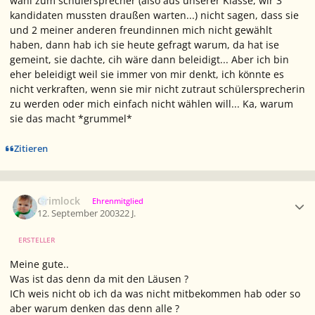
wahl zum schülersprecher (also aus unserer Klasse, wir 3
kandidaten mussten draußen warten...) nicht sagen, dass sie
und 2 meiner anderen freundinnen mich nicht gewählt
haben, dann hab ich sie heute gefragt warum, da hat ise
gemeint, sie dachte, cih wäre dann beleidigt... Aber ich bin
eher beleidigt weil sie immer von mir denkt, ich könnte es
nicht verkraften, wenn sie mir nicht zutraut schülersprecherin
zu werden oder mich einfach nicht wählen will... Ka, warum
sie das macht *grummel*
Zitieren
Ersteller-Statistik
Grimlock
Ehrenmitglied
12. September 2003
22 J.
ERSTELLER
Meine gute..
Was ist das denn da mit den Läusen ?
ICh weis nicht ob ich da was nicht mitbekommen hab oder so
aber warum denken das denn alle ?