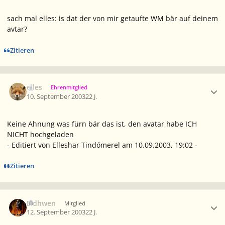
sach mal elles: is dat der von mir getaufte WM bär auf deinem
avtar?
Zitieren
Ersteller-Statistik
elles
Ehrenmitglied
10. September 2003
22 J.
Keine Ahnung was fürn bär das ist, den avatar habe ICH
NICHT hochgeladen
- Editiert von Elleshar Tindómerel am 10.09.2003, 19:02 -
Zitieren
Ersteller-Statistik
Eldhwen
Mitglied
12. September 2003
22 J.