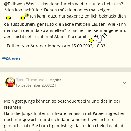
@Eldhwen Was ist das denn für ein wilder Haufen bei euch?
*den kopf schüttel* Denen müsste man es mal zeigen:
Ich kann dazu nur sagen: Ziemlich beknackt dich
da auszubuhen, genauso die Sache mit den Läusen! Wie kann
man sich denn da so anstellen? Ist sicher net sehr angenehm,
aber nicht sehr schlimm! Ab ins Klo damit
- Editiert von Auranar Idheryn am 15.09.2003, 18:33 -
Zitieren
Ersteller-Statistik
Saru Titmouse
Mitglied
15. September 2003
22 J.
Mein gott Jungs können so bescheuert sein! Und das in der
Neunten.
Ham die Jungs hinter mir heute nämisch mit Papierküglechen
nach mir geworfen und sich dann amüsiert, weil ich nix
gemacht hab. Sie ham irgendwie gedacht, ich chek das nicht.