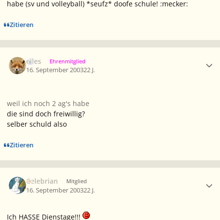
habe (sv und volleyball) *seufz* doofe schule! :mecker:
Zitieren
Ersteller-Statistik
elles
Ehrenmitglied
16. September 2003
22 J.
weil ich noch 2 ag's habe
die sind doch freiwillig?
selber schuld also
Zitieren
Ersteller-Statistik
Celebrian
Mitglied
16. September 2003
22 J.
Ich HASSE Dienstage!!!