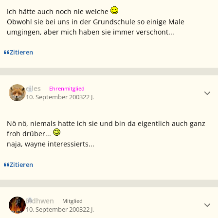
Ich hätte auch noch nie welche
Obwohl sie bei uns in der Grundschule so einige Male
umgingen, aber mich haben sie immer verschont...
Zitieren
Ersteller-Statistik
elles
Ehrenmitglied
10. September 2003
22 J.
Nö nö, niemals hatte ich sie und bin da eigentlich auch ganz
froh drüber...
naja, wayne interessierts...
Zitieren
Ersteller-Statistik
Eldhwen
Mitglied
10. September 2003
22 J.