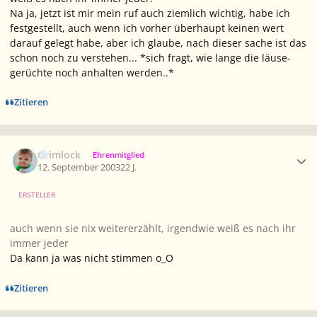
Na ja, jetzt ist mir mein ruf auch ziemlich wichtig, habe ich
festgestellt, auch wenn ich vorher überhaupt keinen wert
darauf gelegt habe, aber ich glaube, nach dieser sache ist das
schon noch zu verstehen... *sich fragt, wie lange die läuse-
gerüchte noch anhalten werden..*
Zitieren
Ersteller-Statistik
Grimlock
Ehrenmitglied
12. September 2003
22 J.
ERSTELLER
auch wenn sie nix weitererzählt, irgendwie weiß es nach ihr
immer jeder
Da kann ja was nicht stimmen o_O
Zitieren