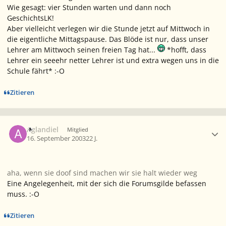
Wie gesagt: vier Stunden warten und dann noch
GeschichtsLK!
Aber vielleicht verlegen wir die Stunde jetzt auf Mittwoch in
die eigentliche Mittagspause. Das Blöde ist nur, dass unser
Lehrer am Mittwoch seinen freien Tag hat...
*hofft, dass
Lehrer ein seeehr netter Lehrer ist und extra wegen uns in die
Schule fährt* :-O
Zitieren
Ersteller-Statistik
Aglandiel
Mitglied
16. September 2003
22 J.
aha, wenn sie doof sind machen wir sie halt wieder weg
Eine Angelegenheit, mit der sich die Forumsgilde befassen
muss. :-O
Zitieren