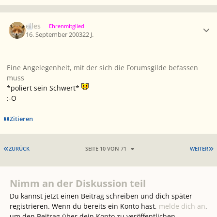
Ersteller-Statistik
elles
Ehrenmitglied
16. September 2003
22 J.
Eine Angelegenheit, mit der sich die Forumsgilde befassen
muss
*poliert sein Schwert*
:-O
Zitieren
ERSTE SEITE
L
ZURÜCK
SEITE 10 VON 71
WEITER
Nimm an der Diskussion teil
Du kannst jetzt einen Beitrag schreiben und dich später
registrieren. Wenn du bereits ein Konto hast,
melde dich an
,
um den Beitrag über dein Konto zu veröffentlichen.