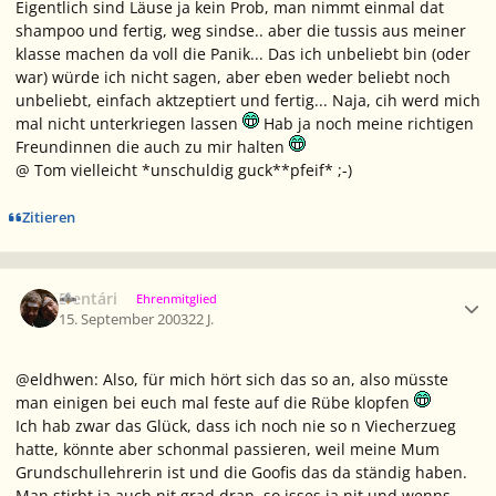
Eigentlich sind Läuse ja kein Prob, man nimmt einmal dat
shampoo und fertig, weg sindse.. aber die tussis aus meiner
klasse machen da voll die Panik... Das ich unbeliebt bin (oder
war) würde ich nicht sagen, aber eben weder beliebt noch
unbeliebt, einfach aktzeptiert und fertig... Naja, cih werd mich
mal nicht unterkriegen lassen
Hab ja noch meine richtigen
Freundinnen die auch zu mir halten
@ Tom vielleicht *unschuldig guck**pfeif* ;-)
Zitieren
Ersteller-Statistik
Elentári
Ehrenmitglied
15. September 2003
22 J.
@eldhwen: Also, für mich hört sich das so an, also müsste
man einigen bei euch mal feste auf die Rübe klopfen
Ich hab zwar das Glück, dass ich noch nie so n Viecherzueg
hatte, könnte aber schonmal passieren, weil meine Mum
Grundschullehrerin ist und die Goofis das da ständig haben.
Man stirbt ja auch nit grad dran, so isses ja nit und wenns