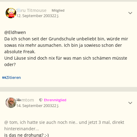
Ersteller-Statistik
Saru Titmouse
Mitglied
12. September 2003
22 J.
@Eldhwen
Da ich schon seit der Grundschule unbeliebt bin, würde mir
sowas nix mehr ausmachen. Ich bin ja sowieso schon der
absolute Freak.
Und Läuse sind doch nix für was man sich schämen müsste
oder?
Zitieren
Ersteller-Statistik
Tomtom
Ehrenmitglied
14. September 2003
22 J.
@ tom, ich hatte sie auch noch nie.. und jetzt 3 mal, direkt
hintereinander...
is das ne drohung? ;-)