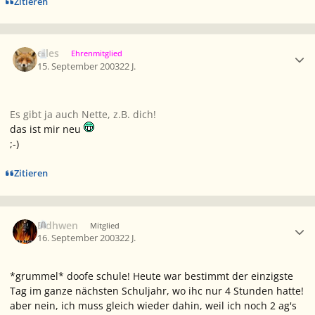
Zitieren
Ersteller-Statistik
elles
Ehrenmitglied
15. September 2003
22 J.
Es gibt ja auch Nette, z.B. dich!
das ist mir neu
;-)
Zitieren
Ersteller-Statistik
Eldhwen
Mitglied
16. September 2003
22 J.
*grummel* doofe schule! Heute war bestimmt der einzigste
Tag im ganze nächsten Schuljahr, wo ihc nur 4 Stunden hatte!
aber nein, ich muss gleich wieder dahin, weil ich noch 2 ag's