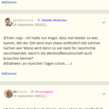
Zitieren
Ersteller-Statistik
beadoleoma
Globaler Moderator
29. September 2003
22 J.
@Tom: naja - ich hatte nur Angst, dass mal wieder so was
kommt. Mit der Zeit wird man etwas emfindlich bei solchen
Sachen wie 'Wieso wird denn so viel Geld für Geschichte
verschwendet, wenn's die Werkstoffwissenschaft auch
brauchen könnte?'
@Eldhwen: an manchen Tagen schon... ;-)
Zitieren
Ersteller-Statistik
Tomtom
Ehrenmitglied
29. September 2003
22 J.