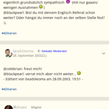
eigentlich grundsätzlich sympathisch
(mit nur gaaanz
wenigen Ausnahmen
)
@blackpearl: Bist du mit deinem Englisch-Referat schon
weiter? Oder hängst du immer noch an der selben Stelle fest?
:L
Zitieren
Ersteller-Statistik
beadoleoma
Globaler Moderator
28. September 2003
22 J.
@celebrian: freut mich!
@blackpearl: verrat mich aber nicht weiter...
- Editiert von beadoleoma am 28.09.2003, 19:51 -
Zitieren
Ersteller-Statistik
Eldhwen
Mitglied