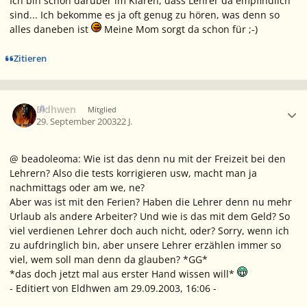
Ich bin schon darüber im Klaren, dass Lehrer da empfindlich
sind... Ich bekomme es ja oft genug zu hören, was denn so
alles daneben ist
Meine Mom sorgt da schon für ;-)
Zitieren
Ersteller-Statistik
Eldhwen
Mitglied
29. September 2003
22 J.
@ beadoleoma: Wie ist das denn nu mit der Freizeit bei den
Lehrern? Also die tests korrigieren usw, macht man ja
nachmittags oder am we, ne?
Aber was ist mit den Ferien? Haben die Lehrer denn nu mehr
Urlaub als andere Arbeiter? Und wie is das mit dem Geld? So
viel verdienen Lehrer doch auch nicht, oder? Sorry, wenn ich
zu aufdringlich bin, aber unsere Lehrer erzählen immer so
viel, wem soll man denn da glauben? *GG*
*das doch jetzt mal aus erster Hand wissen will*
- Editiert von Eldhwen am 29.09.2003, 16:06 -