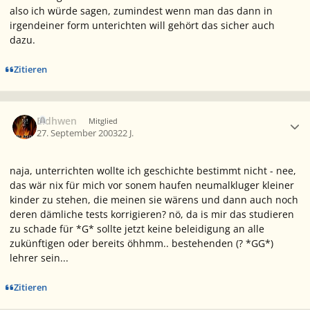
also ich würde sagen, zumindest wenn man das dann in
irgendeiner form unterichten will gehört das sicher auch
dazu.
Zitieren
Ersteller-Statistik
Eldhwen
Mitglied
27. September 2003
22 J.
naja, unterrichten wollte ich geschichte bestimmt nicht - nee,
das wär nix für mich vor sonem haufen neumalkluger kleiner
kinder zu stehen, die meinen sie wärens und dann auch noch
deren dämliche tests korrigieren? nö, da is mir das studieren
zu schade für *G* sollte jetzt keine beleidigung an alle
zukünftigen oder bereits öhhmm.. bestehenden (? *GG*)
lehrer sein...
Zitieren