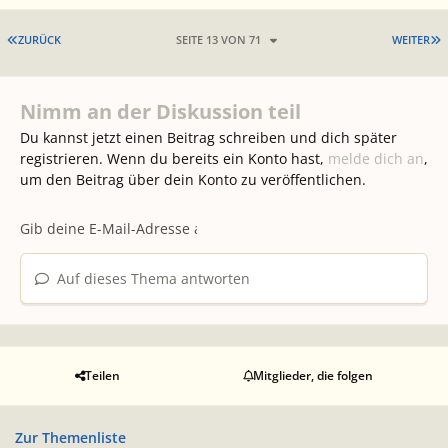
ERSTE SEITE
L
ZURÜCK
SEITE 13 VON 71
WEITER
Nimm an der Diskussion teil
Du kannst jetzt einen Beitrag schreiben und dich später
registrieren. Wenn du bereits ein Konto hast,
melde dich an
,
um den Beitrag über dein Konto zu veröffentlichen.
Auf dieses Thema antworten
Teilen
Mitglieder, die folgen
Zur Themenliste