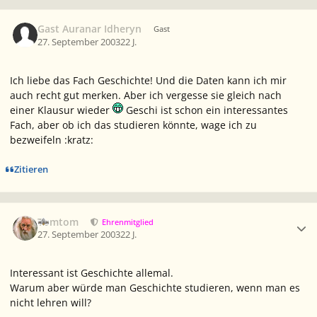
Gast Auranar Idheryn
Gast
27. September 2003
22 J.
Ich liebe das Fach Geschichte! Und die Daten kann ich mir
auch recht gut merken. Aber ich vergesse sie gleich nach
einer Klausur wieder
Geschi ist schon ein interessantes
Fach, aber ob ich das studieren könnte, wage ich zu
bezweifeln :kratz:
Zitieren
Ersteller-Statistik
Tomtom
Ehrenmitglied
27. September 2003
22 J.
Interessant ist Geschichte allemal.
Warum aber würde man Geschichte studieren, wenn man es
nicht lehren will?