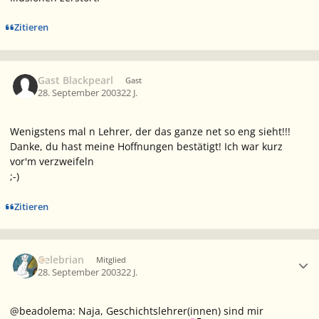
Zitieren
Gast Blackpearl
Gast
28. September 2003
22 J.
Wenigstens mal n Lehrer, der das ganze net so eng sieht!!!
Danke, du hast meine Hoffnungen bestätigt! Ich war kurz
vor'm verzweifeln
;-)
Zitieren
Ersteller-Statistik
Celebrian
Mitglied
28. September 2003
22 J.
@beadolema: Naja, Geschichtslehrer(innen) sind mir