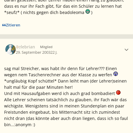
dass es nur ihr Fach gibt, für das ein Schüler zu lernen hat
*seufz* ( nichts gegen dich beadoleoma
)
Zitieren
Ersteller-Statistik
Celebrian
Mitglied
29. September 2003
22 J.
sag mal Streicher, was habt ihr denn für Lehrer??? Einen
wegen nem Taschenrechner aus der Klasse zu werfen
*ungläubig Kopf schüttel* Dann leiht man (der Lehrer)seinen
halt mal für die paar Minuten her!
Und mit Hausaufgaben werd ich auch grad bombadiert
Alle Lehrer scheinen tatsächlich zu glauben, ihr Fach wär das
wichigste. Wenigstens sind in meinen Stundenplan ein paar
Freistunden eingebaut, bis Mitternacht sitz ich zumindest
nicht dran (das könnte aber auch dran liegen, dass ich so faul
bin...:anonym :)