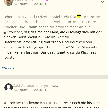
29. September 2003
22 J.
Leher haben zu viel Freizeit, so viel steht fest
. Ich meine,
...die haben doch echt nicht so viel zu tun, wie z.B. andre
Arbeiter. Und Urlaub haben die sowieso mehr als alle.
@ Streicher, sag das meiner Mom, die erschlägt dich mit der
blanken Faust. Weißt du, wie viel Zeit für
Unterrichtsvorbereitung draufgeht? Und Korrektur von
Klausuren? Telefongespräche mit Eltern? Meine Mom arbeitet
in den Ferien fast nur. Das dazu. Zeigt, dass du Klischees
folgst ;-)
Zitieren
Gast Auranar Idheryn
Gast
29. September 2003
22 J.
@Streicher Das kenne ich gut.. Habe zwar noch nie bis 0:00
daran gesessen, aber Lehrer haben einen Hang zu glauben,