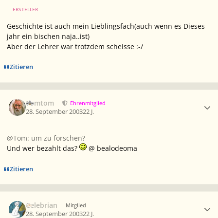
ERSTELLER
Geschichte ist auch mein Lieblingsfach(auch wenn es Dieses
jahr ein bischen naja..ist)
Aber der Lehrer war trotzdem scheisse :-/
Zitieren
Ersteller-Statistik
Tomtom
Ehrenmitglied
28. September 2003
22 J.
@Tom: um zu forschen?
Und wer bezahlt das?
@ bealodeoma
Zitieren
Ersteller-Statistik
Celebrian
Mitglied
28. September 2003
22 J.