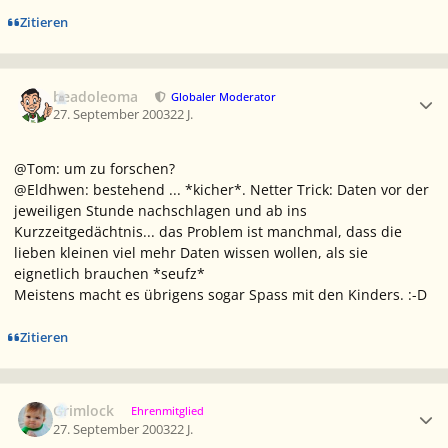
Zitieren
Ersteller-Statistik
beadoleoma
Globaler Moderator
27. September 2003
22 J.
@Tom: um zu forschen?
@Eldhwen: bestehend ... *kicher*. Netter Trick: Daten vor der
jeweiligen Stunde nachschlagen und ab ins
Kurzzeitgedächtnis... das Problem ist manchmal, dass die
lieben kleinen viel mehr Daten wissen wollen, als sie
eignetlich brauchen *seufz*
Meistens macht es übrigens sogar Spass mit den Kinders. :-D
Zitieren
Ersteller-Statistik
Grimlock
Ehrenmitglied
27. September 2003
22 J.