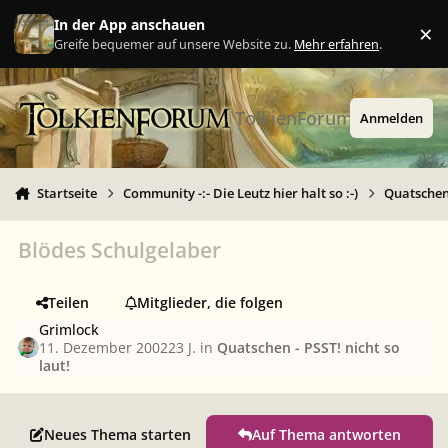
Zu Inhalt springen
In der App anschauen
×
Ig
Greife bequemer auf unsere Website zu.
Mehr erfahren
.
TolkienForum
Anmelden
Startseite
Community -:- Die Leutz hier halt so :-)
Quatschen 
Blödes Schulgelaber
Teilen
Mitglieder, die folgen
Grimlock
11. Dezember 2002
23 J.
in
Quatschen - PSST! nicht so
laut!
Neues Thema starten
Auf Thema antworten