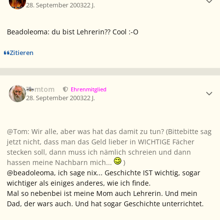
28. September 2003
22 J.
Beadoleoma: du bist Lehrerin?? Cool :-O
Zitieren
Ersteller-Statistik
Tomtom
Ehrenmitglied
28. September 2003
22 J.
@Tom: Wir alle, aber was hat das damit zu tun? (Bittebitte sag
jetzt nicht, dass man das Geld lieber in WICHTIGE Fächer
stecken soll, dann muss ich nämlich schreien und dann
hassen meine Nachbarn mich...
)
@beadoleoma, ich sage nix... Geschichte IST wichtig, sogar
wichtiger als einiges anderes, wie ich finde.
Mal so nebenbei ist meine Mom auch Lehrerin. Und mein
Dad, der wars auch. Und hat sogar Geschichte unterrichtet.