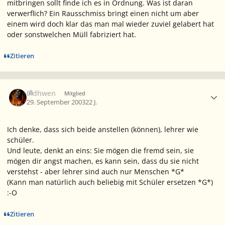
mitbringen sollt finde ich es in Ordnung. Was ist daran
verwerflich? Ein Rausschmiss bringt einen nicht um aber
einem wird doch klar das man mal wieder zuviel gelabert hat
oder sonstwelchen Müll fabriziert hat.
Zitieren
Ersteller-Statistik
Eldhwen
Mitglied
29. September 2003
22 J.
Ich denke, dass sich beide anstellen (können), lehrer wie
schüler.
Und leute, denkt an eins: Sie mögen die fremd sein, sie
mögen dir angst machen, es kann sein, dass du sie nicht
verstehst - aber lehrer sind auch nur Menschen *G*
(Kann man natürlich auch beliebig mit Schüler ersetzen *G*)
:-O
Zitieren