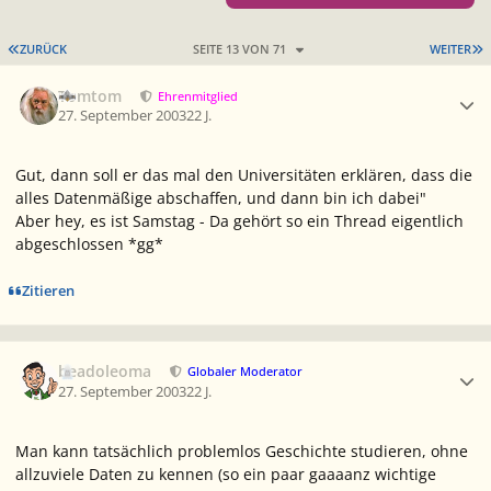
ERSTE SEITE
L
ZURÜCK
SEITE 13 VON 71
WEITER
Ersteller-Statistik
Tomtom
Ehrenmitglied
27. September 2003
22 J.
Gut, dann soll er das mal den Universitäten erklären, dass die
alles Datenmäßige abschaffen, und dann bin ich dabei"
Aber hey, es ist Samstag - Da gehört so ein Thread eigentlich
abgeschlossen *gg*
Zitieren
Ersteller-Statistik
beadoleoma
Globaler Moderator
27. September 2003
22 J.
Man kann tatsächlich problemlos Geschichte studieren, ohne
allzuviele Daten zu kennen (so ein paar gaaaanz wichtige