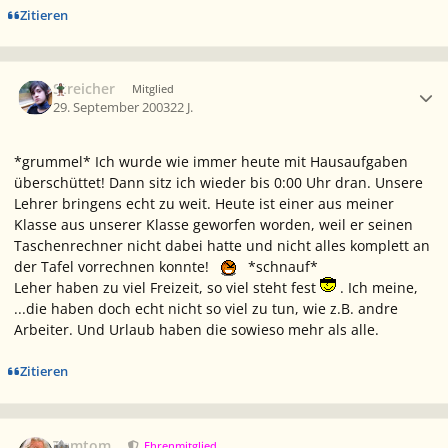
Zitieren
Ersteller-Statistik
Streicher
Mitglied
29. September 2003
22 J.
*grummel* Ich wurde wie immer heute mit Hausaufgaben
überschüttet! Dann sitz ich wieder bis 0:00 Uhr dran. Unsere
Lehrer bringens echt zu weit. Heute ist einer aus meiner
Klasse aus unserer Klasse geworfen worden, weil er seinen
Taschenrechner nicht dabei hatte und nicht alles komplett an
der Tafel vorrechnen konnte!
*schnauf*
Leher haben zu viel Freizeit, so viel steht fest
. Ich meine,
...die haben doch echt nicht so viel zu tun, wie z.B. andre
Arbeiter. Und Urlaub haben die sowieso mehr als alle.
Zitieren
Ersteller-Statistik
Tomtom
Ehrenmitglied