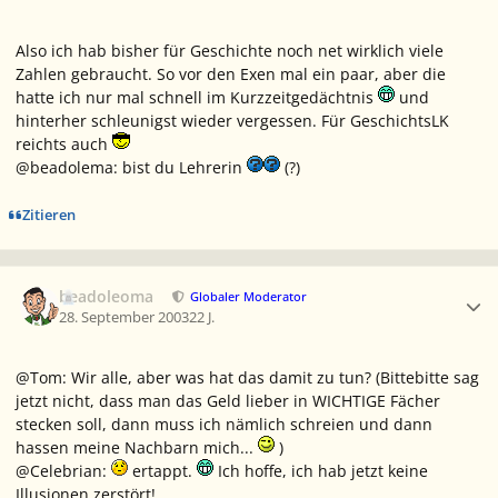
Also ich hab bisher für Geschichte noch net wirklich viele
Zahlen gebraucht. So vor den Exen mal ein paar, aber die
hatte ich nur mal schnell im Kurzzeitgedächtnis
und
hinterher schleunigst wieder vergessen. Für GeschichtsLK
reichts auch
@beadolema: bist du Lehrerin
(?)
Zitieren
Ersteller-Statistik
beadoleoma
Globaler Moderator
28. September 2003
22 J.
@Tom: Wir alle, aber was hat das damit zu tun? (Bittebitte sag
jetzt nicht, dass man das Geld lieber in WICHTIGE Fächer
stecken soll, dann muss ich nämlich schreien und dann
hassen meine Nachbarn mich...
)
@Celebrian:
ertappt.
Ich hoffe, ich hab jetzt keine
Illusionen zerstört!