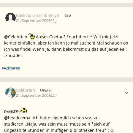
Gast Auranar Idheryn
Gast
21. September 2003
22 J.
@Celebrian
Außer Goethe? *nachdenkt* Will mir jetzt
keiner einfallen, aber ich kann ja mal suchen! Mal schauen ob
ich was finde! Wenn ja, dann bekommst du das auf jeden Fall
:knuddel:
Zitieren
Ersteller-Statistik
Celebrian
Mitglied
21. September 2003
22 J.
DANKE!!!
@beadolema: Ich hatte eigentlich schon vor, zu
studieren...Naja, was sein muss, muss sein *sich auf
ungezählte Stunden in muffigen Bibliotheken freu* :-O