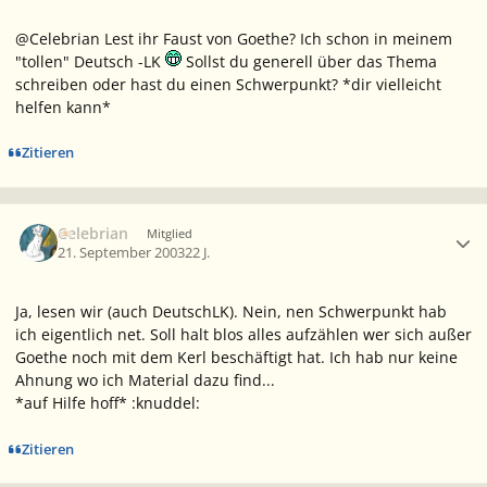
@Celebrian Lest ihr Faust von Goethe? Ich schon in meinem
"tollen" Deutsch -LK
Sollst du generell über das Thema
schreiben oder hast du einen Schwerpunkt? *dir vielleicht
helfen kann*
Zitieren
Ersteller-Statistik
Celebrian
Mitglied
21. September 2003
22 J.
Ja, lesen wir (auch DeutschLK). Nein, nen Schwerpunkt hab
ich eigentlich net. Soll halt blos alles aufzählen wer sich außer
Goethe noch mit dem Kerl beschäftigt hat. Ich hab nur keine
Ahnung wo ich Material dazu find...
*auf Hilfe hoff* :knuddel:
Zitieren