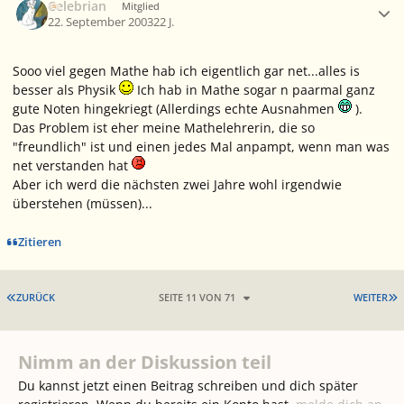
Celebrian
Mitglied
22. September 2003
22 J.
Sooo viel gegen Mathe hab ich eigentlich gar net...alles is
besser als Physik
Ich hab in Mathe sogar n paarmal ganz
gute Noten hingekriegt (Allerdings echte Ausnahmen
).
Das Problem ist eher meine Mathelehrerin, die so
"freundlich" ist und einen jedes Mal anpampt, wenn man was
net verstanden hat
Aber ich werd die nächsten zwei Jahre wohl irgendwie
überstehen (müssen)...
Zitieren
ERSTE SEITE
L
ZURÜCK
SEITE 11 VON 71
WEITER
Nimm an der Diskussion teil
Du kannst jetzt einen Beitrag schreiben und dich später