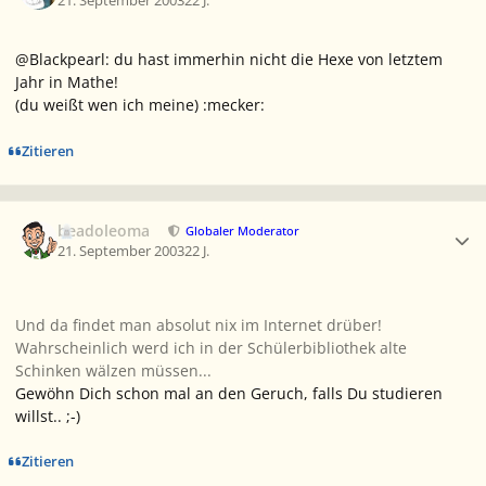
21. September 2003
22 J.
@Blackpearl: du hast immerhin nicht die Hexe von letztem
Jahr in Mathe!
(du weißt wen ich meine) :mecker:
Zitieren
Ersteller-Statistik
beadoleoma
Globaler Moderator
21. September 2003
22 J.
Und da findet man absolut nix im Internet drüber!
Wahrscheinlich werd ich in der Schülerbibliothek alte
Schinken wälzen müssen...
Gewöhn Dich schon mal an den Geruch, falls Du studieren
willst.. ;-)
Zitieren