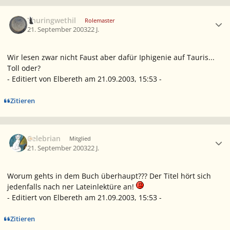
Ersteller-Statistik
Thuringwethil
Rolemaster
21. September 2003
22 J.
Wir lesen zwar nicht Faust aber dafür Iphigenie auf Tauris...
Toll oder?
- Editiert von Elbereth am 21.09.2003, 15:53 -
Zitieren
Ersteller-Statistik
Celebrian
Mitglied
21. September 2003
22 J.
Worum gehts in dem Buch überhaupt??? Der Titel hört sich
jedenfalls nach ner Lateinlektüre an!
- Editiert von Elbereth am 21.09.2003, 15:53 -
Zitieren