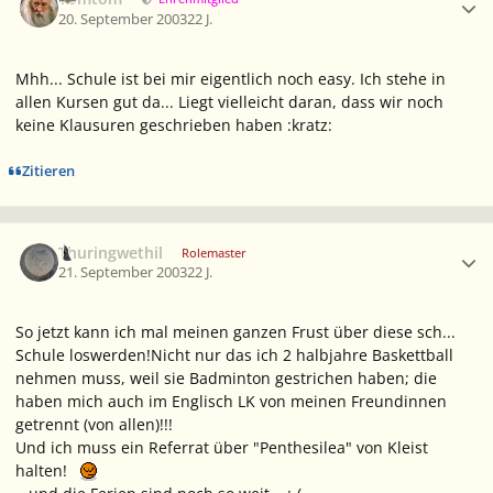
20. September 2003
22 J.
Mhh... Schule ist bei mir eigentlich noch easy. Ich stehe in
allen Kursen gut da... Liegt vielleicht daran, dass wir noch
keine Klausuren geschrieben haben :kratz:
Zitieren
Ersteller-Statistik
Thuringwethil
Rolemaster
21. September 2003
22 J.
So jetzt kann ich mal meinen ganzen Frust über diese sch...
Schule loswerden!Nicht nur das ich 2 halbjahre Baskettball
nehmen muss, weil sie Badminton gestrichen haben; die
haben mich auch im Englisch LK von meinen Freundinnen
getrennt (von allen)!!!
Und ich muss ein Referrat über "Penthesilea" von Kleist
halten!