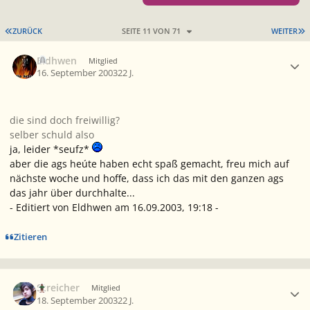
ERSTE SEITE
L
ZURÜCK
SEITE 11 VON 71
WEITER
Ersteller-Statistik
Eldhwen
Mitglied
16. September 2003
22 J.
die sind doch freiwillig?
selber schuld also
ja, leider *seufz*
aber die ags heúte haben echt spaß gemacht, freu mich auf
nächste woche und hoffe, dass ich das mit den ganzen ags
das jahr über durchhalte...
- Editiert von Eldhwen am 16.09.2003, 19:18 -
Zitieren
Ersteller-Statistik
Streicher
Mitglied
18. September 2003
22 J.