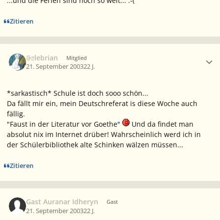
...und die Ferien sind noch so weit... :-(
Zitieren
Ersteller-Statistik
Celebrian
Mitglied
21. September 2003
22 J.
*sarkastisch* Schule ist doch sooo schön...
Da fällt mir ein, mein Deutschreferat is diese Woche auch
fällig.
"Faust in der Literatur vor Goethe"
Und da findet man
absolut nix im Internet drüber! Wahrscheinlich werd ich in
der Schülerbibliothek alte Schinken wälzen müssen...
Zitieren
Gast Auranar Idheryn
Gast
21. September 2003
22 J.