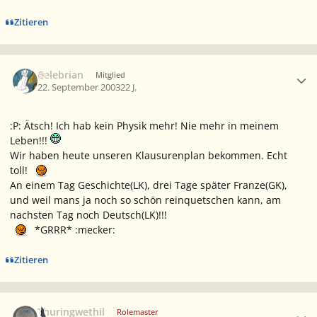
Zitieren
Ersteller-Statistik
Celebrian
Mitglied
22. September 2003
22 J.
:P: Ätsch! Ich hab kein Physik mehr! Nie mehr in meinem
Leben!!!
Wir haben heute unseren Klausurenplan bekommen. Echt
toll!
An einem Tag Geschichte(LK), drei Tage später Franze(GK),
und weil mans ja noch so schön reinquetschen kann, am
nachsten Tag noch Deutsch(LK)!!!
*GRRR* :mecker:
Zitieren
Ersteller-Statistik
Thuringwethil
Rolemaster