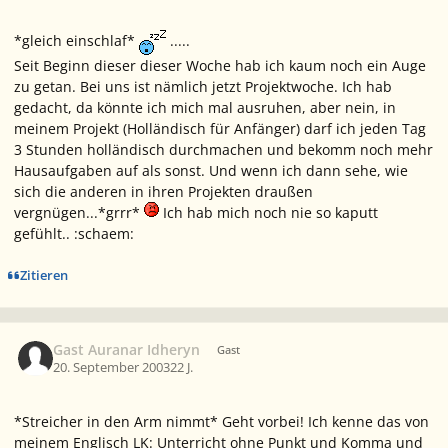
*gleich einschlaf*
.....
Seit Beginn dieser dieser Woche hab ich kaum noch ein Auge
zu getan. Bei uns ist nämlich jetzt Projektwoche. Ich hab
gedacht, da könnte ich mich mal ausruhen, aber nein, in
meinem Projekt (Holländisch für Anfänger) darf ich jeden Tag
3 Stunden holländisch durchmachen und bekomm noch mehr
Hausaufgaben auf als sonst. Und wenn ich dann sehe, wie
sich die anderen in ihren Projekten draußen
vergnügen...*grrr*
Ich hab mich noch nie so kaputt
gefühlt.. :schaem:
Zitieren
Gast Auranar Idheryn
Gast
20. September 2003
22 J.
*Streicher in den Arm nimmt* Geht vorbei! Ich kenne das von
meinem Englisch LK: Unterricht ohne Punkt und Komma und