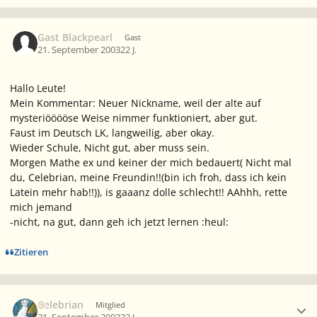
Gast Blackpearl
Gast
21. September 2003
22 J.
Hallo Leute!
Mein Kommentar: Neuer Nickname, weil der alte auf
mysteriööööse Weise nimmer funktioniert, aber gut.
Faust im Deutsch LK, langweilig, aber okay.
Wieder Schule, Nicht gut, aber muss sein.
Morgen Mathe ex und keiner der mich bedauert( Nicht mal
du, Celebrian, meine Freundin!!(bin ich froh, dass ich kein
Latein mehr hab!!)), is gaaanz dolle schlecht!! AAhhh, rette
mich jemand
-nicht, na gut, dann geh ich jetzt lernen :heul:
Zitieren
Ersteller-Statistik
Celebrian
Mitglied