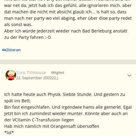
war net da, jetzt hab ich das gefühl, alle ignorieren mich, aber
dat machen die nicht mit absicht glaub ich... Is halt so, dass
man nach ner party wo viel abging, eher über dioe party redet
als sonst was.
Aber ich würde jederzeit wieder nach Bad Berleburg anstatt
zu der Party fahren :-O
Zitieren
Ersteller-Statistik
Saru Titmouse
Mitglied
22. September 2003
22 J.
Ich hatte heute auch Physik. Siebte Stunde. Und gestern zu
spät ins Bett.
Bin fast eingeschlafen. Und irgendwie hams alle gemerkt. Egal
Jetzt bin ich zumindest wieder munter. Könnte aber auch an
der VCitamin C-Transfusion liegen
Hab mich nämlich mit Orangensaft übersoffen
*lol*