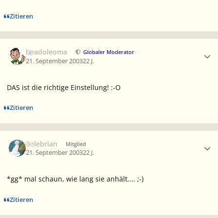
Zitieren
Ersteller-Statistik
beadoleoma
Globaler Moderator
21. September 2003
22 J.
DAS ist die richtige Einstellung! :-O
Zitieren
Ersteller-Statistik
Celebrian
Mitglied
21. September 2003
22 J.
*gg* mal schaun, wie lang sie anhält.... ;-)
Zitieren