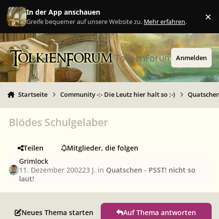
Zu Inhalt springen
In der App anschauen
×
Ig
Greife bequemer auf unsere Website zu.
Mehr erfahren
.
TolkienForum
Anmelden
Startseite
Community -:- Die Leutz hier halt so :-)
Quatschen 
Blödes Schulgelaber
Teilen
Mitglieder, die folgen
Grimlock
11. Dezember 2002
23 J.
in
Quatschen - PSST! nicht so
laut!
Neues Thema starten
Auf Thema antworten