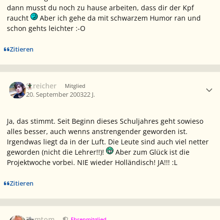
dann musst du noch zu hause arbeiten, dass dir der Kpf
raucht
Aber ich gehe da mit schwarzem Humor ran und
schon gehts leichter :-O
Zitieren
Ersteller-Statistik
Streicher
Mitglied
20. September 2003
22 J.
Ja, das stimmt. Seit Beginn dieses Schuljahres geht sowieso
alles besser, auch wenns anstrengender geworden ist.
Irgendwas liegt da in der Luft. Die Leute sind auch viel netter
geworden (nicht die Lehrer!!)!
Aber zum Glück ist die
Projektwoche vorbei. NIE wieder Holländisch! JA!!! :L
Zitieren
Ersteller-Statistik
Tomtom
Ehrenmitglied