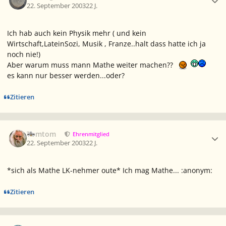
22. September 2003
22 J.
Ich hab auch kein Physik mehr ( und kein
Wirtschaft,LateinSozi, Musik , Franze..halt dass hatte ich ja
noch nie!)
Aber warum muss mann Mathe weiter machen??
es kann nur besser werden...oder?
Zitieren
Ersteller-Statistik
Tomtom
Ehrenmitglied
22. September 2003
22 J.
*sich als Mathe LK-nehmer oute* Ich mag Mathe... :anonym:
Zitieren
Ersteller-Statistik