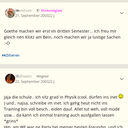
Ersteller-Statistik
Tomtom
Ehrenmitglied
21. September 2003
22 J.
Goethe machen wir erst im dritten Semester... Ich freu mir
gleich nen Klotz am Bein, noch machen wir ja lustige Sachen
:-O
Zitieren
Ersteller-Statistik
Eldhwen
Mitglied
22. September 2003
22 J.
Jaja die schule.. Ich sitz grad in Physik (cool, dürfen ins inet
) und.. najsa, schreibe im inet. Ich gehg heut nicht ins
Training bin voll besch.. eiden dauf. Allet tut weh, voll müde
usw... da kann ich einmal training auch ausfgallen lassen
*grins*
Hm, am WE war ne Party bei meiner besten Freundin, und ich