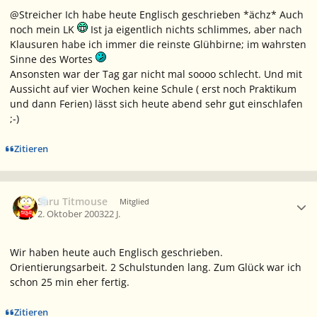
@Streicher Ich habe heute Englisch geschrieben *ächz* Auch
noch mein LK
Ist ja eigentlich nichts schlimmes, aber nach
Klausuren habe ich immer die reinste Glühbirne; im wahrsten
Sinne des Wortes
Ansonsten war der Tag gar nicht mal soooo schlecht. Und mit
Aussicht auf vier Wochen keine Schule ( erst noch Praktikum
und dann Ferien) lässt sich heute abend sehr gut einschlafen
;-)
Zitieren
Ersteller-Statistik
Saru Titmouse
Mitglied
2. Oktober 2003
22 J.
Wir haben heute auch Englisch geschrieben.
Orientierungsarbeit. 2 Schulstunden lang. Zum Glück war ich
schon 25 min eher fertig.
Zitieren