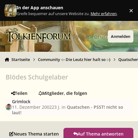
Zu Inhalt springen
In der App anschauen
×
Ig
Greife bequemer auf unsere Website zu.
Mehr erfahren
.
TolkienForum
Anmelden
Startseite
Community -:- Die Leutz hier halt so :-)
Quatschen 
Blödes Schulgelaber
Teilen
Mitglieder, die folgen
Grimlock
11. Dezember 2002
23 J.
in
Quatschen - PSST! nicht so
laut!
Neues Thema starten
Auf Thema antworten