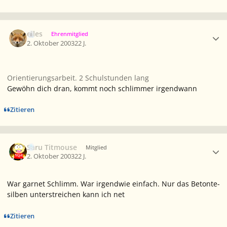
Ersteller-Statistik
elles
Ehrenmitglied
2. Oktober 2003
22 J.
Orientierungsarbeit. 2 Schulstunden lang
Gewöhn dich dran, kommt noch schlimmer irgendwann
Zitieren
Ersteller-Statistik
Saru Titmouse
Mitglied
2. Oktober 2003
22 J.
War garnet Schlimm. War irgendwie einfach. Nur das Betonte-
silben unterstreichen kann ich net
Zitieren