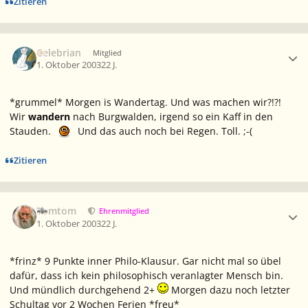
Zitieren
Ersteller-Statistik
Celebrian
Mitglied
1. Oktober 2003
22 J.
*grummel* Morgen is Wandertag. Und was machen wir?!?!
Wir
wandern
nach Burgwalden, irgend so ein Kaff in den
Stauden.
Und das auch noch bei Regen. Toll. ;-(
Zitieren
Ersteller-Statistik
Tomtom
Ehrenmitglied
1. Oktober 2003
22 J.
*frinz* 9 Punkte inner Philo-Klausur. Gar nicht mal so übel
dafür, dass ich kein philosophisch veranlagter Mensch bin.
Und mündlich durchgehend 2+
Morgen dazu noch letzter
Schultag vor 2 Wochen Ferien *freu*