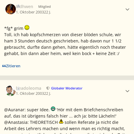
Ersteller-Statistik
Eldhwen
Mitglied
1. Oktober 2003
22 J.
*fg* grim
Toll, ich hab kopfschmerzen von dieser blöden schule, wir
ham 3 Stunden deutsch geschrieben, hab davon nur 1 1/2
gebraucht, durfte dann gehen, hätte eigentlich noch theater
gehabt, bin dann aber heim, weil kein bock + keine Zeit :/
Zitieren
Ersteller-Statistik
beadoleoma
Globaler Moderator
1. Oktober 2003
22 J.
@Auranar: super Idee.
'Hör mit dem Briefchenschreiben
auf, das ist übrigens falsch hier ... ach ja: bitte Lächeln!'
@Anastasia: THEORETISCH
sollen Referate ja nicht die
Arbeit des Lehrers machen und wenn man es richtig macht,