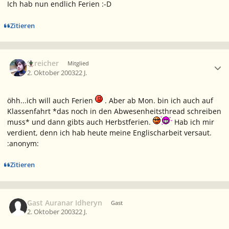
Ich hab nun endlich Ferien :-D
Zitieren
Ersteller-Statistik
Streicher
Mitglied
2. Oktober 2003
22 J.
öhh...ich will auch Ferien
. Aber ab Mon. bin ich auch auf
Klassenfahrt *das noch in den Abwesenheitsthread schreiben
muss* und dann gibts auch Herbstferien.
Hab ich mir
verdient, denn ich hab heute meine Englischarbeit versaut.
:anonym:
Zitieren
Gast Auranar Idheryn
Gast
2. Oktober 2003
22 J.