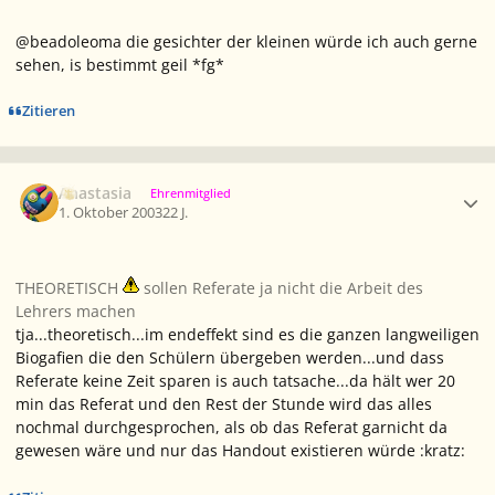
@beadoleoma die gesichter der kleinen würde ich auch gerne
sehen, is bestimmt geil *fg*
Zitieren
Ersteller-Statistik
Anastasia
Ehrenmitglied
1. Oktober 2003
22 J.
THEORETISCH
sollen Referate ja nicht die Arbeit des
Lehrers machen
tja...theoretisch...im endeffekt sind es die ganzen langweiligen
Biogafien die den Schülern übergeben werden...und dass
Referate keine Zeit sparen is auch tatsache...da hält wer 20
min das Referat und den Rest der Stunde wird das alles
nochmal durchgesprochen, als ob das Referat garnicht da
gewesen wäre und nur das Handout existieren würde :kratz: