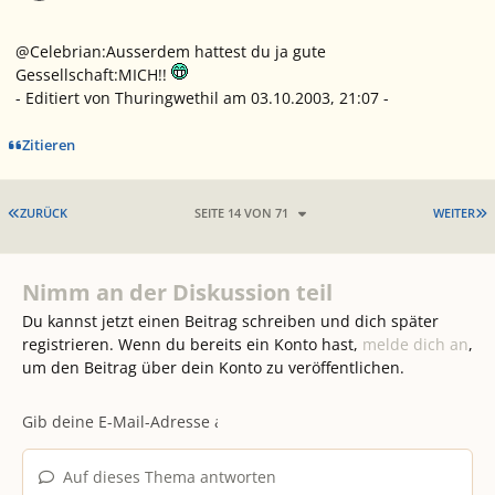
@Celebrian:Ausserdem hattest du ja gute
Gessellschaft:MICH!!
- Editiert von Thuringwethil am 03.10.2003, 21:07 -
Zitieren
ERSTE SEITE
L
ZURÜCK
SEITE 14 VON 71
WEITER
Nimm an der Diskussion teil
Du kannst jetzt einen Beitrag schreiben und dich später
registrieren. Wenn du bereits ein Konto hast,
melde dich an
,
um den Beitrag über dein Konto zu veröffentlichen.
Auf dieses Thema antworten