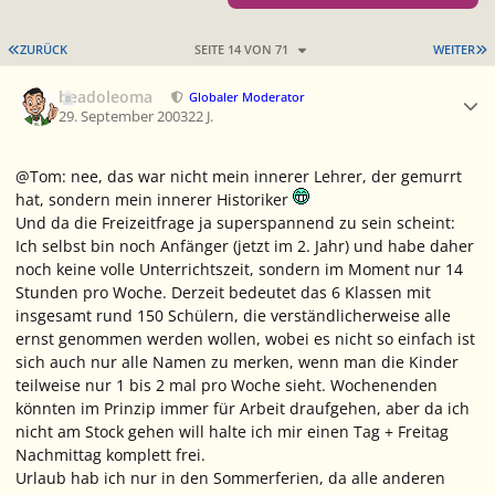
ERSTE SEITE
L
ZURÜCK
SEITE 14 VON 71
WEITER
Ersteller-Statistik
beadoleoma
Globaler Moderator
29. September 2003
22 J.
@Tom: nee, das war nicht mein innerer Lehrer, der gemurrt
hat, sondern mein innerer Historiker
Und da die Freizeitfrage ja superspannend zu sein scheint:
Ich selbst bin noch Anfänger (jetzt im 2. Jahr) und habe daher
noch keine volle Unterrichtszeit, sondern im Moment nur 14
Stunden pro Woche. Derzeit bedeutet das 6 Klassen mit
insgesamt rund 150 Schülern, die verständlicherweise alle
ernst genommen werden wollen, wobei es nicht so einfach ist
sich auch nur alle Namen zu merken, wenn man die Kinder
teilweise nur 1 bis 2 mal pro Woche sieht. Wochenenden
könnten im Prinzip immer für Arbeit draufgehen, aber da ich
nicht am Stock gehen will halte ich mir einen Tag + Freitag
Nachmittag komplett frei.
Urlaub hab ich nur in den Sommerferien, da alle anderen