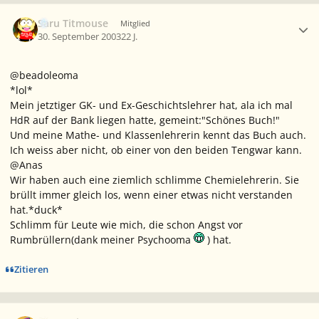
Ersteller-Statistik
Saru Titmouse
Mitglied
30. September 2003
22 J.
@beadoleoma
*lol*
Mein jetztiger GK- und Ex-Geschichtslehrer hat, ala ich mal
HdR auf der Bank liegen hatte, gemeint:"Schönes Buch!"
Und meine Mathe- und Klassenlehrerin kennt das Buch auch.
Ich weiss aber nicht, ob einer von den beiden Tengwar kann.
@Anas
Wir haben auch eine ziemlich schlimme Chemielehrerin. Sie
brüllt immer gleich los, wenn einer etwas nicht verstanden
hat.*duck*
Schlimm für Leute wie mich, die schon Angst vor
Rumbrüllern(dank meiner Psychooma
) hat.
Zitieren
Ersteller-Statistik