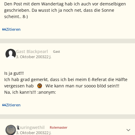
Den Post mit dem Wandertag hab ich auch vor demselbigen
geschrieben. Da wusst ich ja noch net, dass die Sonne
scheint.. 8-)
Zitieren
Gast Blackpearl
Gast
3. Oktober 2003
22 J.
Is ja gut!!!
Ich hab grad gemerkt, dass ich bei meim E-Referat die Hälfte
vergessen hab
Wie kann man nur soooo blöd sein!!!
Na, ich kann's!!! :anonym:
Zitieren
Ersteller-Statistik
Thuringwethil
Rolemaster
3. Oktober 2003
22 J.