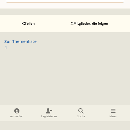
Teilen
Mitglieder, die folgen
Zur Themenliste
Heller Modus
Dunkler Modus
Systemeinstellung
Anmelden
Registrieren
Suche
Menu
Sprache
Datenschutzerklärung
Cookies
Impressum