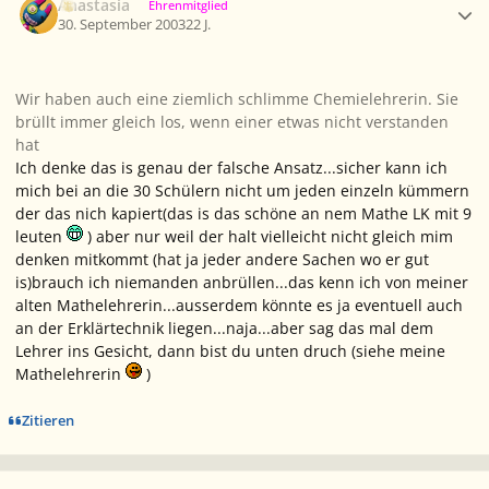
Anastasia
Ehrenmitglied
30. September 2003
22 J.
Wir haben auch eine ziemlich schlimme Chemielehrerin. Sie
brüllt immer gleich los, wenn einer etwas nicht verstanden
hat
Ich denke das is genau der falsche Ansatz...sicher kann ich
mich bei an die 30 Schülern nicht um jeden einzeln kümmern
der das nich kapiert(das is das schöne an nem Mathe LK mit 9
leuten
) aber nur weil der halt vielleicht nicht gleich mim
denken mitkommt (hat ja jeder andere Sachen wo er gut
is)brauch ich niemanden anbrüllen...das kenn ich von meiner
alten Mathelehrerin...ausserdem könnte es ja eventuell auch
an der Erklärtechnik liegen...naja...aber sag das mal dem
Lehrer ins Gesicht, dann bist du unten druch (siehe meine
Mathelehrerin
)
Zitieren
Ersteller-Statistik