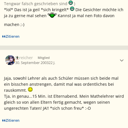
Tengwar falsch geschrieben sind
)
*lol* Das ist ja geil *sich kringelt*
Die Gesichter möchte ich
ja zu gerne mal sehen
Kannst ja mal nen Foto davon
machen ;-)
Zitieren
Ersteller-Statistik
Streicher
Mitglied
30. September 2003
22 J.
Jaja, sowohl Lehrer als auch Schüler müssen sich beide mal
ein bisschen anstrengen, damit mal was ordentliches bei
rauskommt.
Tja, in genau...15 Min. ist Elternabend. Mein Mathelehrer wird
gleich so von allen Eltern fertig gemacht, wegen seinen
ungerechten Taten! JA!! *sich schon freu* :-O
Zitieren