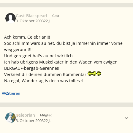
Gast Blackpearl
Gast
3. Oktober 2003
22 J.
Ach komm, Celebrian!!!
Soo schlimm wars au net, du bist ja immerhin immer vorne
weg gerannt!!!
Und geregnet hat's au net wirklich
Ich hab übrigens Muskelkater in den Waden vom ewigen
BERGAUF-bergab-Gerenne!!
Verkneif dir deinen dummen Kommentar
Na egal, Wandertag is doch was tolles :L
Zitieren
Ersteller-Statistik
Celebrian
Mitglied
3. Oktober 2003
22 J.