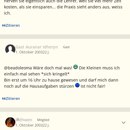
nerven sie eigentlich auch die Lehrer, weil sie viel mehr Zeit
kosten, als sie einsparen... die Praxis sieht anders aus, weiss
ich.
Zitieren
Gast Auranar Idheryn
Gast
1. Oktober 2003
22 J.
@beadoleoma Wäre doch mal was!
Die Kleinen muss ich
einfach mal sehen *sich kringelt*
Bin erst um 16 Uhr zu hause gewesen und darf mich dann
noch auf die Hausaufgaben stürzen
Ist nicht fair!
Zitieren
Ersteller-Statistik
Eldhwen
Mitglied
1. Oktober 2003
22 J.