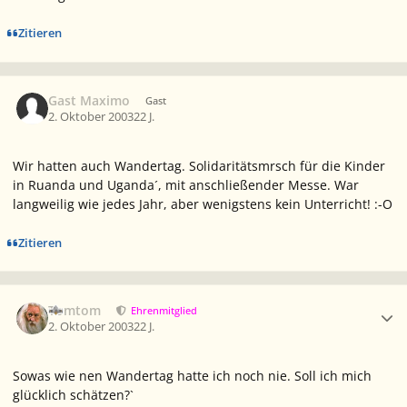
Zitieren
Gast Maximo
Gast
2. Oktober 2003
22 J.
Wir hatten auch Wandertag. Solidaritätsmrsch für die Kinder
in Ruanda und Uganda´, mit anschließender Messe. War
langweilig wie jedes Jahr, aber wenigstens kein Unterricht! :-O
Zitieren
Ersteller-Statistik
Tomtom
Ehrenmitglied
2. Oktober 2003
22 J.
Sowas wie nen Wandertag hatte ich noch nie. Soll ich mich
glücklich schätzen?`