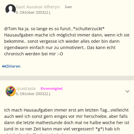
Gast Auranar Idheryn
Gast
6. Oktober 2003
22 J.
@Tom Na ja, so lange es so funzt..*schulterzuckt*
Hausaufgaben mache ich möglichst immer dann, wenn ich sie
bekomme.. sonst vergesse ich wieder alles oder bin dann
irgendwann einfach nur zu unmotiviert.. Das kann echt
chronisch werden bei mir :-O
Zitieren
Ersteller-Statistik
Anastasia
Ehrenmitglied
6. Oktober 2003
22 J.
Ich mach Hausaufgaben immer erst am letzten Tag...vielleicht
auch weil ich sonst gern einges vor mir herschiebe, aber falls
dann die letzte mathestunde doch mal ne halbe woche her ist
(und in so ner Zeit kann man viel vergessen!! *g*) hab ich