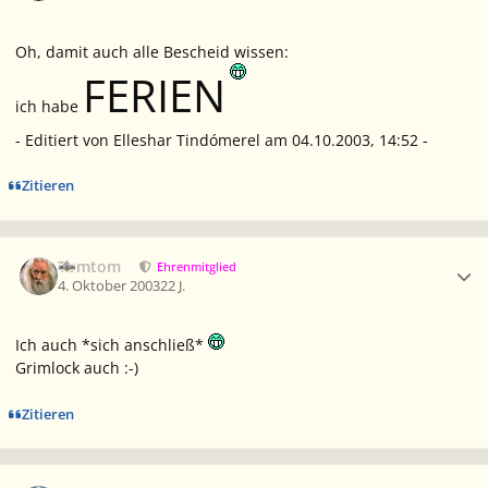
Oh, damit auch alle Bescheid wissen:
FERIEN
ich habe
- Editiert von Elleshar Tindómerel am 04.10.2003, 14:52 -
Zitieren
Ersteller-Statistik
Tomtom
Ehrenmitglied
4. Oktober 2003
22 J.
Ich auch *sich anschließ*
Grimlock auch :-)
Zitieren
Ersteller-Statistik