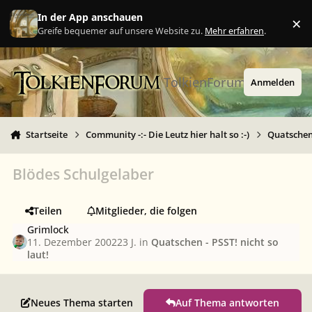
Zu Inhalt springen
In der App anschauen
×
Ig
Greife bequemer auf unsere Website zu.
Mehr erfahren
.
TolkienForum
Anmelden
Startseite
Community -:- Die Leutz hier halt so :-)
Quatschen 
Blödes Schulgelaber
Teilen
Mitglieder, die folgen
Grimlock
11. Dezember 2002
23 J.
in
Quatschen - PSST! nicht so
laut!
Neues Thema starten
Auf Thema antworten