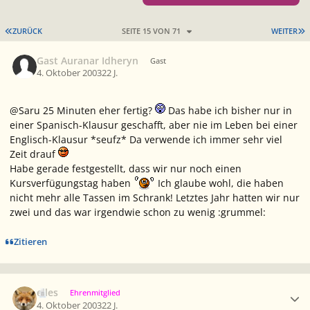
ERSTE SEITE
L
ZURÜCK
SEITE 15 VON 71
WEITER
Gast Auranar Idheryn
Gast
4. Oktober 2003
22 J.
@Saru 25 Minuten eher fertig?
Das habe ich bisher nur in
einer Spanisch-Klausur geschafft, aber nie im Leben bei einer
Englisch-Klausur *seufz* Da verwende ich immer sehr viel
Zeit drauf
Habe gerade festgestellt, dass wir nur noch einen
Kursverfügungstag haben
Ich glaube wohl, die haben
nicht mehr alle Tassen im Schrank! Letztes Jahr hatten wir nur
zwei und das war irgendwie schon zu wenig :grummel:
Zitieren
Ersteller-Statistik
elles
Ehrenmitglied
4. Oktober 2003
22 J.