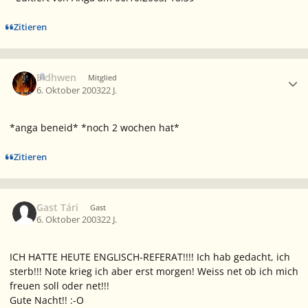
Zitieren
Ersteller-Statistik
Eldhwen
Mitglied
6. Oktober 2003
22 J.
*anga beneid* *noch 2 wochen hat*
Zitieren
Gast Tári
Gast
6. Oktober 2003
22 J.
ICH HATTE HEUTE ENGLISCH-REFERAT!!!! Ich hab gedacht, ich
sterb!!! Note krieg ich aber erst morgen! Weiss net ob ich mich
freuen soll oder net!!!
Gute Nacht!! :-O