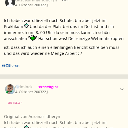
4. Oktober 2003
22 J.
Ich habe zwar offieziell noch Schule, bin aber jetzt im
Praktikum
Und da der Platz bei uns im Dorf ist und ich
immer noch um 8. 00 Uhr da sein muss kann ich schön
ausschlafen
Hat schon was! Der einzige Wehmutstropfen
ist, dass ich auch einen ellenlangen Bericht schreiben muss
und das wird wieder ne Menge Arbeit :-/
Zitieren
Ersteller-Statistik
Grimlock
Ehrenmitglied
4. Oktober 2003
22 J.
ERSTELLER
Original von Auranar Idheryn
Ich habe zwar offieziell noch Schule, bin aber jetzt im