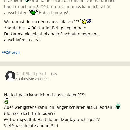
Praktikum
Und da der Platz bei uns im Dorf ist und ich
immer noch um 8. 00 Uhr da sein muss kann ich schön
ausschlafen
Hat schon was!
Wo kannst du da denn ausschlafen ???
*heute bis 14:00 Uhr im Bett gelegen hat*
Du kannst vielleicht bis halb 8 schlafen oder so...
auschlafen.. tz.. :-O
Zitieren
Gast Blackpearl
Gast
4. Oktober 2003
22 J.
Na toll, wiso kann ich net ausschlafen????
Aber wenigstens kann ich länger schlafen als CElebrian!!
(du hast doch früh, oda??)
@Thuringwethil: Hast du am Montag auch spät??
Viel Spass heute abend!!! :-)