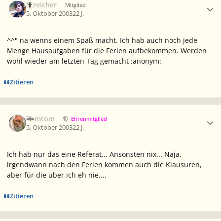
Streicher
Mitglied
5. Oktober 2003
22 J.
^^" na wenns einem Spaß macht. Ich hab auch noch jede
Menge Hausaufgaben für die Ferien aufbekommen. Werden
wohl wieder am letzten Tag gemacht :anonym:
Zitieren
Ersteller-Statistik
Tomtom
Ehrenmitglied
5. Oktober 2003
22 J.
Ich hab nur das eine Referat... Ansonsten nix... Naja,
irgendwann nach den Ferien kommen auch die Klausuren,
aber für die über ich eh nie....
Zitieren