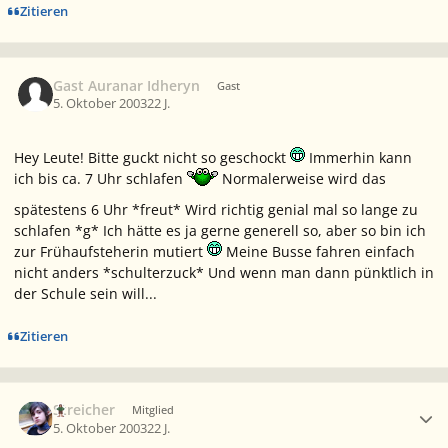
Zitieren
Gast Auranar Idheryn
Gast
5. Oktober 2003
22 J.
Hey Leute! Bitte guckt nicht so geschockt
Immerhin kann
ich bis ca. 7 Uhr schlafen
Normalerweise wird das
spätestens 6 Uhr *freut* Wird richtig genial mal so lange zu
schlafen *g* Ich hätte es ja gerne generell so, aber so bin ich
zur Frühaufsteherin mutiert
Meine Busse fahren einfach
nicht anders *schulterzuck* Und wenn man dann pünktlich in
der Schule sein will...
Zitieren
Ersteller-Statistik
Streicher
Mitglied
5. Oktober 2003
22 J.