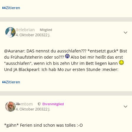
Zitieren
Ersteller-Statistik
Celebrian
Mitglied
4. Oktober 2003
22 J.
@Auranar: DAS nennst du ausschlafen??? *entsetzt guck* Bist
du Frühaufsteherin oder so???
Also bei mir heißt das erst
"ausschlafen", wenn ich bis zehn Uhr im Bett liegen kann
Und JA Blackpearl: Ich hab Mo zur ersten Stunde :mecker:
Zitieren
Ersteller-Statistik
Tomtom
Ehrenmitglied
4. Oktober 2003
22 J.
*gähn* Ferien sind schon was tolles :-O