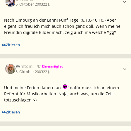
5. Oktober 2003
22 J.
Nach Limburg an der Lahn! Fünf Tage! (6.10.-10.10.) Aber
eigentlich freu ich mich auch schon ganz doll. Wenn meine
Freundin digitale Bilder mach, zeig auch ma welche *gg*
Zitieren
Ersteller-Statistik
Tomtom
Ehrenmitglied
5. Oktober 2003
22 J.
Und meine Ferien dauern an
dafür muss ich an einem
Referat für Musik arbeiten. Naja, auch was, um die Zeit
totzuschlagen ;-)
Zitieren
Ersteller-Statistik