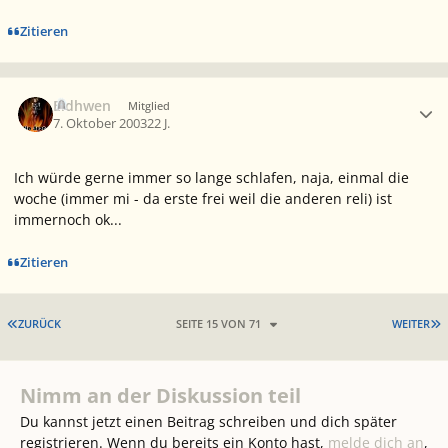
Zitieren
Ersteller-Statistik
Eldhwen
Mitglied
7. Oktober 2003
22 J.
Ich würde gerne immer so lange schlafen, naja, einmal die
woche (immer mi - da erste frei weil die anderen reli) ist
immernoch ok...
Zitieren
ERSTE SEITE
L
ZURÜCK
SEITE 15 VON 71
WEITER
Nimm an der Diskussion teil
Du kannst jetzt einen Beitrag schreiben und dich später
registrieren. Wenn du bereits ein Konto hast,
melde dich an
,