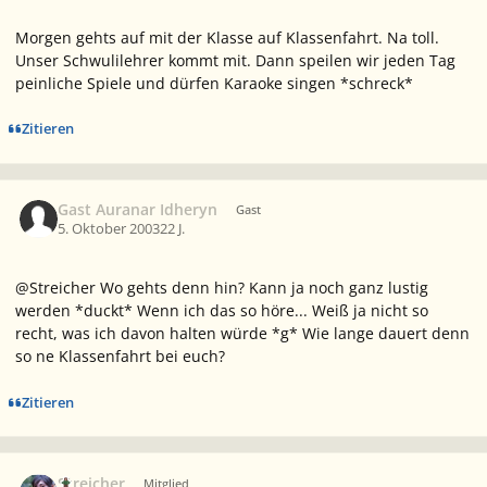
Morgen gehts auf mit der Klasse auf Klassenfahrt. Na toll.
Unser Schwulilehrer kommt mit. Dann speilen wir jeden Tag
peinliche Spiele und dürfen Karaoke singen *schreck*
Zitieren
Gast Auranar Idheryn
Gast
5. Oktober 2003
22 J.
@Streicher Wo gehts denn hin? Kann ja noch ganz lustig
werden *duckt* Wenn ich das so höre... Weiß ja nicht so
recht, was ich davon halten würde *g* Wie lange dauert denn
so ne Klassenfahrt bei euch?
Zitieren
Ersteller-Statistik
Streicher
Mitglied