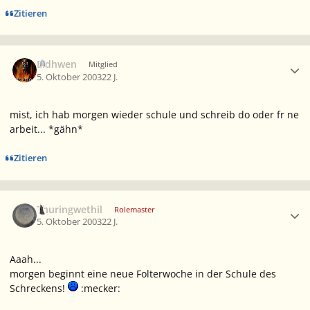
Zitieren
Ersteller-Statistik
Eldhwen
Mitglied
5. Oktober 2003
22 J.
mist, ich hab morgen wieder schule und schreib do oder fr ne
arbeit... *gähn*
Zitieren
Ersteller-Statistik
Thuringwethil
Rolemaster
5. Oktober 2003
22 J.
Aaah...
morgen beginnt eine neue Folterwoche in der Schule des
Schreckens!
:mecker: