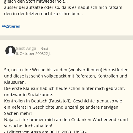
gleich den Stoff mitwiederholt...
ausser bei aufsätze oder so, da is es nadülisch nich ratsam
den in der letzten nacht zu schreiben...
Zitieren
Gast Anga
Gast
6. Oktober 2003
22 J.
So, noch eine Woche bis zu den (wohlverdienten) Herbstferien
und diese ist schön vollgepackt mit Referaten, Kontrollen und
Klausuren.
Die erste Klausur hab ich heute schon hinter mich gebracht,
undzwar in Sozialkunde.
Kontrollen in Deutsch (Fauststoff), Geschichte, genauso wie
ein Referat in Geschichte und unzählige andere nervigen
Sachen mehr!
Naja.... ich klammer mich an den Gedanken Wochenende und
versuche duchzuhalten!
- Editiert von Anga am 06.10.2003, 18:39 -