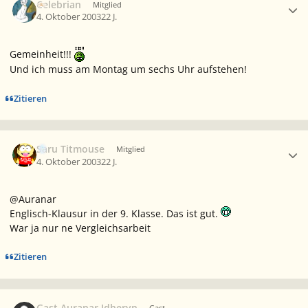
Celebrian
Mitglied
4. Oktober 2003
22 J.
Gemeinheit!!!
Und ich muss am Montag um sechs Uhr aufstehen!
Zitieren
Ersteller-Statistik
Saru Titmouse
Mitglied
4. Oktober 2003
22 J.
@Auranar
Englisch-Klausur in der 9. Klasse. Das ist gut.
War ja nur ne Vergleichsarbeit
Zitieren
Gast Auranar Idheryn
Gast