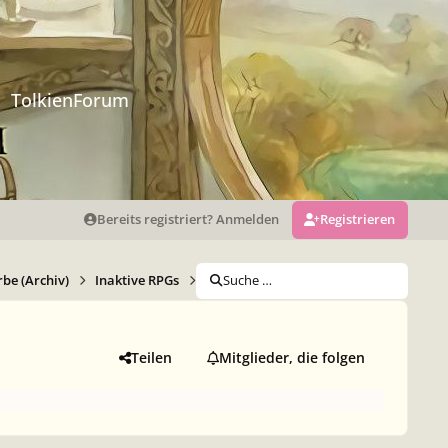
TolkienForum
Bereits registriert? Anmelden
Registrieren
be (Archiv)
Inaktive RPGs
Die Strassen von Manhattan
Suche …
Die St
Teilen
Mitglieder, die folgen