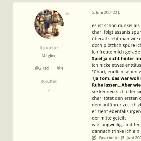
5. Juni 2004
22 J.
es ist schon dunkel als
chari folgt assanis spur
überall sieht man wie 
doch plötzlich spüre i
Iluvatar
ich freute mich gerad
Mitglied
Spiel ja nicht hinter
ich nicke etwas enttäus
2 Tsd
4
Beiträge
Reputation
"Chari, endlich sehen 
Tja Tom, das war wohl
]Knuffel[
Ruhe lassen...Aber wie
♂
sie kennen sich offensic
chari tötet den ersten
dem anführer zu, ich 
er zieht ebenfalls irg
der mitte geteilt
wie langweilig...mit fe
dannach trinke ich ein 
Bearbeitet (
5. Juni 20