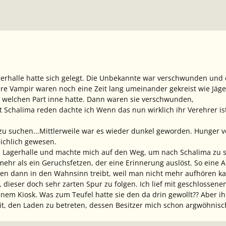
gerhalle hatte sich gelegt. Die Unbekannte war verschwunden und 
e Vampir waren noch eine Zeit lang umeinander gekreist wie Jäge
welchen Part inne hatte. Dann waren sie verschwunden,
t Schalima reden
dachte ich
Wenn das nun wirklich ihr Verehrer ist
u suchen...Mittlerweile war es wieder dunkel geworden. Hunger v
eichlich gewesen.
die Lagerhalle und machte mich auf den Weg, um nach Schalima zu 
hr als ein Geruchsfetzen, der eine Erinnerung auslöst. So eine 
nen dann in den Wahnsinn treibt, weil man nicht mehr aufhören 
 dieser doch sehr zarten Spur zu folgen. Ich lief mit geschlossene
einem Kiosk.
Was zum Teufel hatte sie den da drin gewollt??
Aber ihr
t, den Laden zu betreten, dessen Besitzer mich schon argwöhnisc