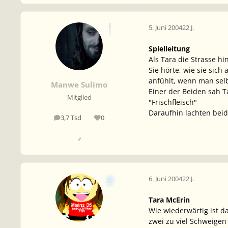
5. Juni 2004
22 J.
Spielleitung
Als Tara die Strasse hi
Sie hörte, wie sie sich
anfühlt, wenn man selb
Manwe Sulimo
Einer der Beiden sah T
Mitglied
"Frischfleisch"
Daraufhin lachten beide
3,7 Tsd
0
Beiträge
Reputation
♂
6. Juni 2004
22 J.
Tara McErin
Wie wiederwärtig ist d
zwei zu viel Schweigen