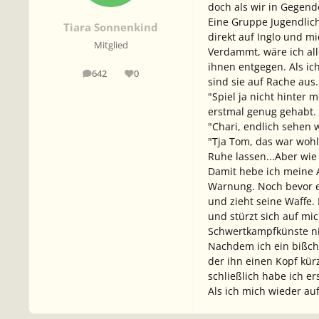
doch als wir in Gegend
Eine Gruppe Jugendlich
Tiara Sonnenkind
direkt auf Inglo und m
Mitglied
Verdammt, wäre ich alle
ihnen entgegen. Als ic
642
0
Beiträge
Reputation
sind sie auf Rache aus.
"Spiel ja nicht hinter
erstmal genug gehabt.
"Chari, endlich sehen 
"Tja Tom, das war woh
Ruhe lassen...Aber wie 
Damit hebe ich meine 
Warnung. Noch bevor ei
und zieht seine Waffe.
und stürzt sich auf mic
Schwertkampfkünste nic
Nachdem ich ein bißch
der ihn einen Kopf kür
schließlich habe ich er
Als ich mich wieder auf