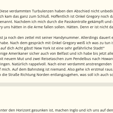
! Diese verdammten Turbulenzen haben den Abschied nicht unbedi
ch kam das ganz zum Schluß. Hoffentlich ist Onkel Gregory noch da.
genannt. Nachdem ich mich durch die Passkontrolle gekämpft und
y uns hätten in die Arme fallen sollen. Hätten. Denn er ist nicht d
ast ja noch den zettel mit seiner Handynummer. Allerdings dauert e
habe. Nach dem gespräch mit Onkel Gregory weiß ich was zu tun i
uf dich Acht gibst! New York ist eine sehr gefährliche Stadt!"
nige Amerikaner sicher auch von Belfast und ich habe bis jetzt a
mit neuem Mut und zwei Reisetaschen zum Pendelbus nach Howard 
ngen. Natürlich rappelvoll. Nach einer verdammt anstrengenden fah
f mich. Auf dem Bahnsteig ist niemand. Also gehe ich erstmal rau
an die Straße Richtung Norden entlangzugehen, was soll ich auch 
unter den Horizont gesunken ist, machen Inglo und ich uns auf den