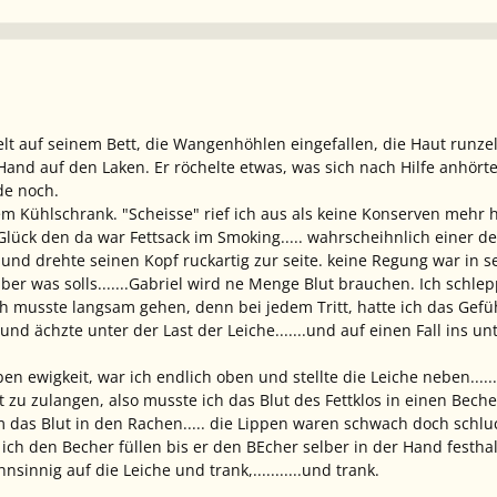
lt auf seinem Bett, die Wangenhöhlen eingefallen, die Haut runze
nd auf den Laken. Er röchelte etwas, was sich nach Hilfe anhörte
ade noch.
nem Kühlschrank. "Scheisse" rief ich aus als keine Konserven mehr 
Glück den da war Fettsack im Smoking..... wahrscheihnlich einer de
nd drehte seinen Kopf ruckartig zur seite. keine Regung war in sein
ber was solls.......Gabriel wird ne Menge Blut brauchen. Ich schle
ch musste langsam gehen, denn bei jedem Tritt, hatte ich das Gefü
und ächzte unter der Last der Leiche.......und auf einen Fall ins unt
en ewigkeit, war ich endlich oben und stellte die Leiche neben.....
st zu zulangen, also musste ich das Blut des Fettklos in einen Bec
m das Blut in den Rachen..... die Lippen waren schwach doch schluc
ch den Becher füllen bis er den BEcher selber in der Hand festhalt
nsinnig auf die Leiche und trank,...........und trank.