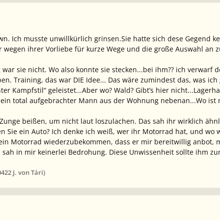
wn. Ich musste unwillkürlich grinsen.
Sie hatte sich dese Gegend ke
er wegen ihrer Vorliebe für kurze Wege und die große Auswahl a
war sie nicht.
Wo also konnte sie stecken...bei ihm??
ich verwarf d
ben.
Training, das war DIE Idee...
Das wäre zumindest das, was ich g
er Kampfstil“ geleistet...
Aber wo? Wald? Gibt’s hier nicht...Lagerha
ein total aufgebrachter Mann aus der Wohnung nebenan...
Wo ist
Zunge beißen, um nicht laut loszulachen. Das sah ihr wirklich ähnli
n Sie ein Auto? Ich denke ich weiß, wer ihr Motorrad hat, und wo wi
sein Motorrad wiederzubekommen, dass er mir bereitwillig anbot, 
 sah in mir keinerlei Bedrohung. Diese Unwissenheit sollte ihm 
04
22 J.
von Tári)