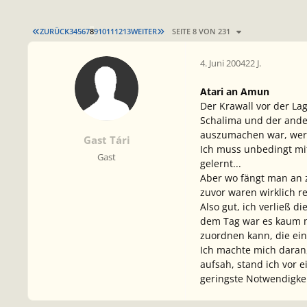
ERSTE SEITE
LETZTE SEITE
ZURÜCK
3
4
5
6
7
8
9
10
11
12
13
WEITER
SEITE 8 VON 231
4. Juni 2004
22 J.
Atari an Amun
Der Krawall vor der La
Schalima und der ander
auszumachen war, wer 
Gast Tári
Ich muss unbedingt mi
Gast
gelernt...
Aber wo fängt man an z
zuvor waren wirklich r
Also gut, ich verließ 
dem Tag war es kaum me
zuordnen kann, die ei
Ich machte mich daran,
aufsah, stand ich vor 
geringste Notwendigkei