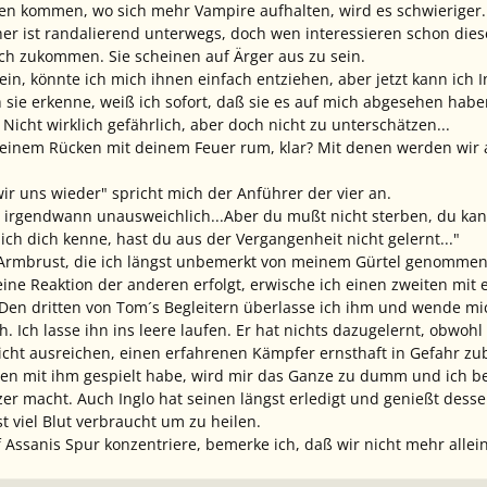
en kommen, wo sich mehr Vampire aufhalten, wird es schwieriger..
er ist randalierend unterwegs, doch wen interessieren schon dies
ich zukommen. Sie scheinen auf Ärger aus zu sein.
in, könnte ich mich ihnen einfach entziehen, aber jetzt kann ich Ing
h sie erkenne, weiß ich sofort, daß sie es auf mich abgesehen haben
 Nicht wirklich gefährlich, aber doch nicht zu unterschätzen...
 meinem Rücken mit deinem Feuer rum, klar? Mit denen werden wir a
wir uns wieder"
spricht mich der Anführer der vier an.
l irgendwann unausweichlich...Aber du mußt nicht sterben, du kan
ich dich kenne, hast du aus der Vergangenheit nicht gelernt..."
Armbrust, die ich längst unbemerkt von meinem Gürtel genommen 
ne Reaktion der anderen erfolgt, erwische ich einen zweiten mit 
 Den dritten von Tom´s Begleitern überlasse ich ihm und wende mi
h. Ich lasse ihn ins leere laufen. Er hat nichts dazugelernt, obwo
ht ausreichen, einen erfahrenen Kämpfer ernsthaft in Gefahr zubr
en mit ihm gespielt habe, wird mir das Ganze zu dumm und ich b
zer macht. Auch Inglo hat seinen längst erledigt und genießt dess
st viel Blut verbraucht um zu heilen.
 Assanis Spur konzentriere, bemerke ich, daß wir nicht mehr allein