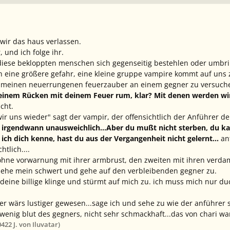
 wir das haus verlassen.
, und ich folge ihr.
diese bekloppten menschen sich gegenseitig bestehlen oder umbring
ch eine größere gefahr, eine kleine gruppe vampire kommt auf uns 
e meinen neuerrungenen feuerzauber an einem gegner zu versuchen
 meinem Rücken mit deinem Feuer rum, klar? Mit denen werden wir
cht.
wir uns wieder"
sagt der vampir, der offensichtlich der Anführer der
 irgendwann unausweichlich...Aber du mußt nicht sterben, du ka
 ich dich kenne, hast du aus der Vergangenheit nicht gelernt...
ant
htlich....
 ohne vorwarnung mit ihrer armbrust, den zweiten mit ihren verd
ziehe mein schwert und gehe auf den verbleibenden gegner zu.
endeine billige klinge und stürmt auf mich zu. ich muss mich nur d
uer wärs lustiger gewesen...
sage ich und sehe zu wie der anführer s
wenig blut des gegners, nicht sehr schmackhaft...das von chari war
04
22 J.
von Iluvatar)