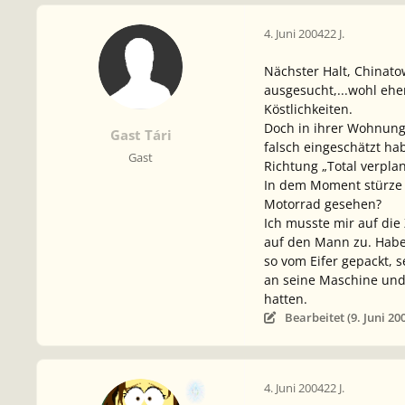
4. Juni 2004
22 J.
Nächster Halt, Chinato
ausgesucht,...wohl eh
Köstlichkeiten.
Doch in ihrer Wohnung 
Gast Tári
falsch eingeschätzt ha
Gast
Richtung „Total verplant
In dem Moment stürze 
Motorrad gesehen?
Ich musste mir auf die 
auf den Mann zu.
Habe
so vom Eifer gepackt, 
an seine Maschine und
hatten.
Bearbeitet (
9. Juni 20
4. Juni 2004
22 J.