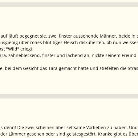
nauf läuft begegnet sie, zwei finster aussehende Männer, beide in 
 ausgiebig über rohes blutitiges Fleisch diskutierten, ob nun weiss
st "Wild" erlegt.
ara, zähnebleckend, finster und lächend an, nickte seinem Freund 
, bei dem Gesicht das Tara gemacht hatte und stiefelten die Strasse 
as denn! Die zwei scheinen aber seltsame Vorlieben zu haben. Und
 der Lämmer gesehen oder sind geistesgestört. Kranke gibt es übe