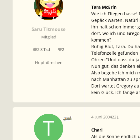
Tara McErin
Wie ich Fliegen hasse
Gepäck warten. Natürli
ihn halt schon immer 
Saru Titmouse
dort, wo ich und Gregor
Mitglied
kommen?
Ruhig Blut, Tara. Du h
2,8 Tsd
2
Beiträge
Reputation
Telefonzelle gefunden 
Ohren:"Und dass du ja a
Hupfhörnchen
Nun gut, das denken ei
Also begebe ich mich 
nach Manhattan zu spri
Dort wartet Gregory au
kein Glück. Ich fange 
4. Juni 2004
22 J.
Chari
Als die Sonne endlich 