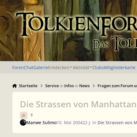
Zu Inhalt springen
Foren
Chat
Galerie
Entdecken
Aktivität
Clubs
Mitgliederkarte
Startseite
Service -:- Infos -:- News
Fragen zum Forum u
Die Strassen von Manhattan
Manwe Sulimo
10. Mai 2004
22 J.
in
Die Strassen von 