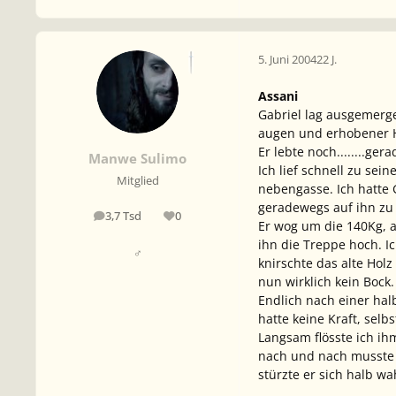
5. Juni 2004
22 J.
Assani
Gabriel lag ausgemerge
augen und erhobener Ha
Er lebte noch........ger
Manwe Sulimo
Ich lief schnell zu sei
Mitglied
nebengasse. Ich hatte 
geradewegs auf ihn zu u
3,7 Tsd
0
Beiträge
Reputation
Er wog um die 140Kg, a
ihn die Treppe hoch. I
♂
knirschte das alte Holz 
nun wirklich kein Bock.
Endlich nach einer halb
hatte keine Kraft, selb
Langsam flösste ich ih
nach und nach musste i
stürzte er sich halb wah