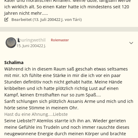
Kater und moralischen Anfällen. Meine Güte, langsam werde
ich wirklich alt. So einen Kater hatte ich mindestens seit 120
Jahren nicht mehr.....
Bearbeitet (
13. Juli 2004
22 J.
von Tári)
Ersteller-Statistik
Thuringwethil
Rolemaster
15. Juni 2004
22 J.
Schalima
Während ich in diesem Raum saß geschah etwas seltsames
mit mir. Ich fühlte eine Stärke in mir die ich vor ein paar
Stunden defintitiv noch nicht gehabt hatte. Meine Hände
kribbelten und ich hatte plötzlich richtig Lust auf einen
Kampf, keinen Ernsthaften nur so zum Spaß....
Sanft schlungen sich plötzlich Assanis Arme und mich und ich
hörte seine Stimme in meinem Ohr.
Hast du eine Ahnung....Liebste
Seine Liebste??
Atemlos starrte ich ihn an. Wieder gerieten
meine Gefühle ins Trudeln und noch immer rauschte dieses
neugewonnene Energie durch meinen Körper und brachte