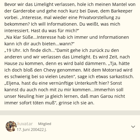
Bevor wir das Limelight verlassen, hole ich meinen Mantel von
der Garderobe und gehe noch kurz bei Dave, dem Barkeeper
vorbei.
„Interesse, mal wieder eine Privatvorstellung zu
bekommen? Ich will Informationen. Du weißt, was mich
interessiert. Hast du was für mich?“
„Na klar Süße...Interesse hab ich immer und Informationen
kann ich dir auch bieten...wann?“
„19 Uhr. Ich finde dich...“
Damit gehe ich zurück zu den
anderen und wir verlassen das Limelight. Es wird Zeit, nach
Hause zu kommen, denn es wird bald dämmern.
„Tja, hätte
ich doch bloß den Chevy genommen. Mit dem Motorrad wird
es schwierig bei so vielen Leuten“,
sage ich etwas sarkastisch.
„
Eljena, hast du eine vernünftige Unterkunft hier? Sonst
kannst du auch noch mit zu mir kommen...Immerhin soll
unser Neuling hier ja gleich lernen, daß man Garou nicht
immer sofort töten muß“,
grinse ich sie an.
Ersteller-Statistik
Iluvatar
Mitglied
17. Juni 2004
22 J.