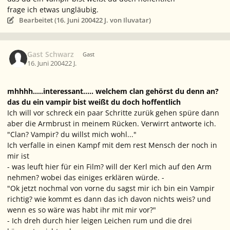
frage ich etwas ungläubig.
Bearbeitet (
16. Juni 2004
22 J.
von Iluvatar)
Gast Schwarz
Gast
16. Juni 2004
22 J.
mhhhh.....interessant..... welchem clan gehörst du denn an?
das du ein vampir bist weißt du doch hoffentlich
Ich will vor schreck ein paar Schritte zurük gehen spüre dann
aber die Armbrust in meinem Rücken. Verwirrt antworte ich.
"Clan? Vampir? du willst mich wohl..."
Ich verfalle in einen Kampf mit dem rest Mensch der noch in
mir ist
-
was leuft hier für ein Film? will der Kerl mich auf den Arm
nehmen? wobei das einiges erklären würde.
-
"Ok jetzt nochmal von vorne du sagst mir ich bin ein Vampir
richtig? wie kommt es dann das ich davon nichts weis? und
wenn es so wäre was habt ihr mit mir vor?"
-
Ich dreh durch hier leigen Leichen rum und die drei