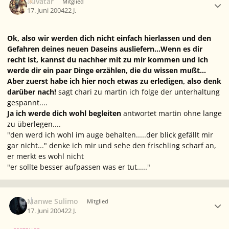
Iluvatar
Mitglied
17. Juni 2004
22 J.
Ok, also wir werden dich nicht einfach hierlassen und den
Gefahren deines neuen Daseins ausliefern...Wenn es dir
recht ist, kannst du nachher mit zu mir kommen und ich
werde dir ein paar Dinge erzählen, die du wissen mußt...
Aber zuerst habe ich hier noch etwas zu erledigen, also denk
darüber nach!
sagt chari zu martin ich folge der unterhaltung
gespannt....
Ja ich werde dich wohl begleiten
antwortet martin ohne lange
zu überlegen....
"den werd ich wohl im auge behalten.....der blick gefällt mir
gar nicht..." denke ich mir und sehe den frischling scharf an,
er merkt es wohl nicht
"er sollte besser aufpassen was er tut....."
Ersteller-Statistik
Manwe Sulimo
Mitglied
17. Juni 2004
22 J.