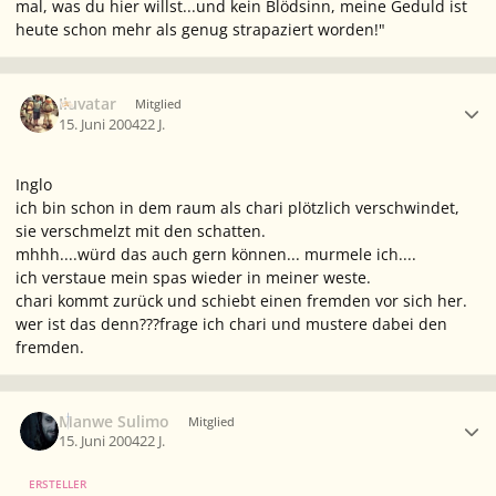
mal, was du hier willst...und kein Blödsinn, meine Geduld ist
heute schon mehr als genug strapaziert worden!"
Ersteller-Statistik
Iluvatar
Mitglied
15. Juni 2004
22 J.
Inglo
ich bin schon in dem raum als chari plötzlich verschwindet,
sie verschmelzt mit den schatten.
mhhh....würd das auch gern können...
murmele ich....
ich verstaue mein spas wieder in meiner weste.
chari kommt zurück und schiebt einen fremden vor sich her.
wer ist das denn???
frage ich chari und mustere dabei den
fremden.
Ersteller-Statistik
Manwe Sulimo
Mitglied
15. Juni 2004
22 J.
ERSTELLER