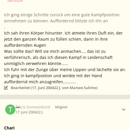
ERSTELLER
Ich ging einige Schritte zurück um eine gute Kampfposition
einnehmen zu können. Auffordernd blitzte ich ihn an
.
Ich sah ihren Körper hinunter. Ich atmete ihren Duft ein, der
jetzt den ganzen Raum zu füllen schien, dann in ihre
auffordernden Augen
Was sollte das? Will sie mich anmachen.... das ist zu
verführerisch, als das ich diesen Kampf in Leidenschaft
unmöglich verwehren könnte......
Ich fuhr mit der Zunge über meine Lippen und lächelte sie an.
Ich ging in kampfpostion und winkte mit der Hand
auffordernd mich anzugreifen...........
Bearbeitet (
17. Juni 2004
22 J.
von Manwe Sulimo)
Ersteller-Statistik
Tiara Sonnenkind
Mitglied
17. Juni 2004
22 J.
Chari