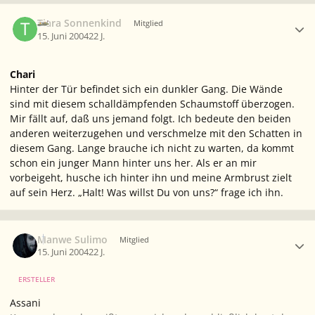
Ersteller-Statistik
Tiara Sonnenkind
Mitglied
15. Juni 2004
22 J.
Chari
Hinter der Tür befindet sich ein dunkler Gang. Die Wände
sind mit diesem schalldämpfenden Schaumstoff überzogen.
Mir fällt auf, daß uns jemand folgt. Ich bedeute den beiden
anderen weiterzugehen und verschmelze mit den Schatten in
diesem Gang. Lange brauche ich nicht zu warten, da kommt
schon ein junger Mann hinter uns her. Als er an mir
vorbeigeht, husche ich hinter ihn und meine Armbrust zielt
auf sein Herz.
„Halt! Was willst Du von uns?“
frage ich ihn.
Ersteller-Statistik
Manwe Sulimo
Mitglied
15. Juni 2004
22 J.
ERSTELLER
Assani