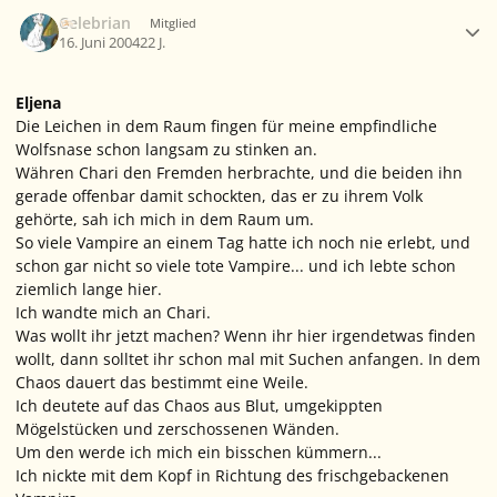
Ersteller-Statistik
Celebrian
Mitglied
16. Juni 2004
22 J.
Eljena
Die Leichen in dem Raum fingen für meine empfindliche
Wolfsnase schon langsam zu stinken an.
Währen Chari den Fremden herbrachte, und die beiden ihn
gerade offenbar damit schockten, das er zu ihrem Volk
gehörte, sah ich mich in dem Raum um.
So viele Vampire an einem Tag hatte ich noch nie erlebt, und
schon gar nicht so viele tote Vampire... und ich lebte schon
ziemlich lange hier.
Ich wandte mich an Chari.
Was wollt ihr jetzt machen? Wenn ihr hier irgendetwas finden
wollt, dann solltet ihr schon mal mit Suchen anfangen. In dem
Chaos dauert das bestimmt eine Weile.
Ich deutete auf das Chaos aus Blut, umgekippten
Mögelstücken und zerschossenen Wänden.
Um den werde ich mich ein bisschen kümmern...
Ich nickte mit dem Kopf in Richtung des frischgebackenen