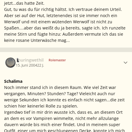
jetzt...das hatte Zeit.
Gut, tu was du für richtig hältst. Ich vertraue deinem Urteil.
Aber sei auf der Hut, letztenendes ist sie immer noch ein
Werwolf und mit einem wütenden Werwolf ist nicht zu
Spaßen....aber das weißt du ja bereits,
sagte ich. Ich runzelte
meine Stirn und fügte hinzu:
Außerdem vermute ich das sie
keine rosane Unterwäsche mag...
Ersteller-Statistik
Thuringwethil
Rolemaster
15. Juni 2004
22 J.
Schalima
Noch immer stand ich in diesem Raum.
Wie viel Zeit war
vergangen, Minuten? Stunden? Tage? Vieleicht auch nur
wenige Sekunden ich konnte es einfach nicht sagen
...die zeit
schien hier keinerlei Rolle zu spielen.
Irgendwo tief in mir drin wusste ich, dass es, an diesem Ort
an dem es vor Vampiren wimmelte, nicht mehr allzulange
dauern würde bis mich einer findet. Und in meinem super
Outfit, einer um mich geschlungenen Decke, konnte ich mich