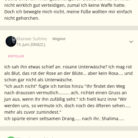
nicht wirklich gut verteidigen, zumal ich keine Waffe hatte.
Doch ich bewegte mich nicht, meine Füße wollten mir einfach
nicht gehorchen.
Ersteller-Statistik
Manwe Sulimo
Mitglied
15. Juni 2004
22 J.
ERSTELLER
Ich sah ihn etwas schief an. rosane Unterwäsche? Ich mag rot
als Blut, das rot der Rose an der Blüte... aber kein Rosa.... und
schon gar nicht als Unterwäsche.
"Ich auch nicht" fügte ich tonlos hinzu "Ihr findet den Weg
nach draussen vermutlich......... ach, richtet einen Gruss an
Jun aus, wenn ihr ihn zufällig seht." Ich hielt kurz inne "Wir
werden uns, so vermute ich, doch noch des öfteren sehen.....
mehr als zuvor zumindest."
Ich spürte einen seltsamen Drang..... nach ihr, Shalima.....
Ersteller-Statistik