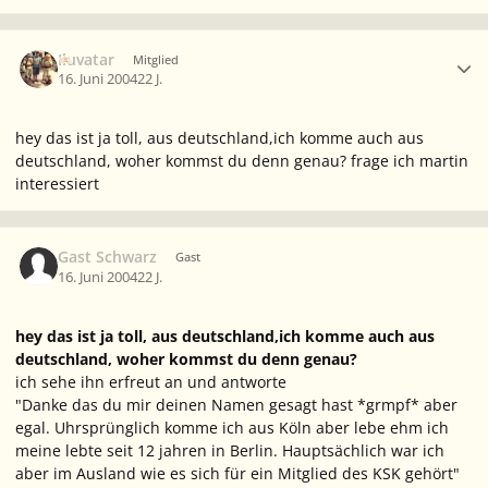
Ersteller-Statistik
Iluvatar
Mitglied
16. Juni 2004
22 J.
hey das ist ja toll, aus deutschland,ich komme auch aus
deutschland, woher kommst du denn genau?
frage ich martin
interessiert
Gast Schwarz
Gast
16. Juni 2004
22 J.
hey das ist ja toll, aus deutschland,ich komme auch aus
deutschland, woher kommst du denn genau?
ich sehe ihn erfreut an und antworte
"Danke das du mir deinen Namen gesagt hast *grmpf* aber
egal. Uhrsprünglich komme ich aus Köln aber lebe ehm ich
meine lebte seit 12 jahren in Berlin. Hauptsächlich war ich
aber im Ausland wie es sich für ein Mitglied des KSK gehört"