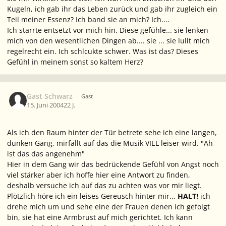
Kugeln, ich gab ihr das Leben zurück und gab ihr zugleich ein
Teil meiner Essenz? Ich band sie an mich? Ich....
Ich starrte entsetzt vor mich hin. Diese gefühle... sie lenken
mich von den wesentlichen Dingen ab.... sie ... sie lullt mich
regelrecht ein. Ich schlcukte schwer. Was ist das? Dieses
Gefühl in meinem sonst so kaltem Herz?
Gast Schwarz
Gast
15. Juni 2004
22 J.
Als ich den Raum hinter der Tür betrete sehe ich eine langen,
dunken Gang, mirfällt auf das die Musik VIEL leiser wird. "
Ah
ist das das angenehm
"
Hier in dem Gang wir das bedrückende Gefühl von Angst noch
viel stärker aber ich hoffe hier eine Antwort zu finden,
deshalb versuche ich auf das zu achten was vor mir liegt.
Plötzlich höre ich ein leises Gereusch hinter mir...
HALT!
ich
drehe mich um und sehe eine der Frauen denen ich gefolgt
bin, sie hat eine Armbrust auf mich gerichtet. Ich kann