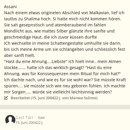
Assani
Nach einem etwas originelen Abschied von Malkavian, lief ich
lautlos zu Shalima hoch. Si hatte mich nicht kommen hören.
Sie sah gesepnstisch und atemberaubend im fahlen
Mondlicht aus, wie mattes Silber glänzte ihre sanfte und
geschmeidige Haut, die ich zuvor küssen durfte
ICh wechselte in meine Schattengestalte umhullte sie darin,
bis sich meine Arme um sie schlängelten und schliesslich fest
aber sanft hielt.
"Hast du eine Ahnung....Liebste" Ich hielt inne.. mein Atmen
stockte....... hatte ich das wirklich gesagt? "Hast du eine
Ahnung, was für Konssequenzen mein Ritual für mich hat?"
Ich dachte nach, und wie es für sie wohl war? Sie müsste Kraft
spüren.... sie müsste sich wie neu geboren fühlen. Ich machte
mir Sorgen..... würde sie vielleicht leichtsinnig werden?
Bearbeitet (
15. Juni 2004
22 J.
von Manwe Sulimo)
Gast Tári
Gast
15. Juni 2004
22 J.