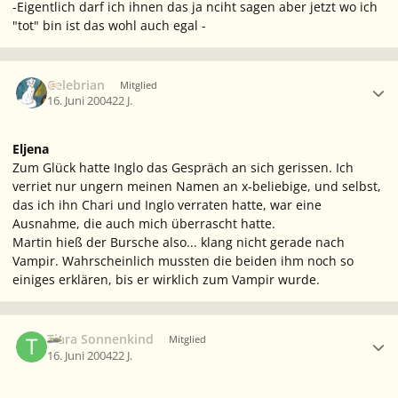
-
Eigentlich darf ich ihnen das ja nciht sagen aber jetzt wo ich
"tot" bin ist das wohl auch egal
-
Ersteller-Statistik
Celebrian
Mitglied
16. Juni 2004
22 J.
Eljena
Zum Glück hatte Inglo das Gespräch an sich gerissen. Ich
verriet nur ungern meinen Namen an x-beliebige, und selbst,
das ich ihn Chari und Inglo verraten hatte, war eine
Ausnahme, die auch mich überrascht hatte.
Martin hieß der Bursche also... klang nicht gerade nach
Vampir. Wahrscheinlich mussten die beiden ihm noch so
einiges erklären, bis er wirklich zum Vampir wurde.
Ersteller-Statistik
Tiara Sonnenkind
Mitglied
16. Juni 2004
22 J.