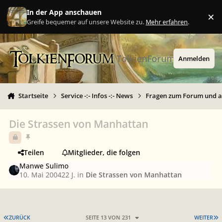
Zu Inhalt springen
In der App anschauen
×
Ig
Greife bequemer auf unsere Website zu.
Mehr erfahren
.
TolkienForum
Anmelden
Startseite
Service -:- Infos -:- News
Fragen zum Forum und 
Die Strassen von Manhattan
Teilen
Mitglieder, die folgen
Manwe Sulimo
10. Mai 2004
22 J.
in
Die Strassen von Manhattan
ERSTE SEITE
L
ZURÜCK
SEITE 13 VON 231
WEITER