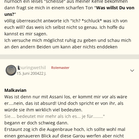
nurnoch ein leises "scheisse" aus meiner Kehle bekommen
dann fragt sie mich in einem scharfen Ton "
Was willst Du von
uns?
"
völlig überreascht antworte ich "
Ich? *schluck* was ich von
euch will? das weis ich selbst nicht so genau. Ich hoffe du
kannst es mir sagen.
Ich versuche mich möglichst ruhig zu geben und schau mich
an den andern Beiden um kann aber nichts enddeken
Ersteller-Statistik
Thuringwethil
Rolemaster
15. Juni 2004
22 J.
Malkavian
Was ist denn nur mit Assani los, er kommt mir vor als wäre
er....nein, das ist absurd! Und doch spricht er von ihr, als
würde sie ihm wirklich viel bedeuten.
Sie.... bedeutet mir mehr als ich es... je für........"
begann er doch schwieg dann.
Erstaunt zog ich die Augenbraue hoch, ich sollte wohl mal
einen genaueren Blick auf diese Garou werfen aber nicht