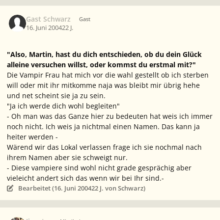
Gast Schwarz
Gast
16. Juni 2004
22 J.
"Also, Martin, hast du dich entschieden, ob du dein Glück
alleine versuchen willst, oder kommst du erstmal mit?"
Die Vampir Frau hat mich vor die wahl gestellt ob ich sterben
will oder mit ihr mitkomme naja was bleibt mir übrig hehe
und net scheint sie ja zu sein.
"Ja ich werde dich wohl begleiten"
-
Oh man was das Ganze hier zu bedeuten hat weis ich immer
noch nicht. Ich weis ja nichtmal einen Namen. Das kann ja
heiter werden
-
Wärend wir das Lokal verlassen frage ich sie nochmal nach
ihrem Namen aber sie schweigt nur.
-
Diese vampiere sind wohl nicht grade gesprächig aber
vieleicht andert sich das wenn wir bei Ihr sind.
-
Bearbeitet (
16. Juni 2004
22 J.
von Schwarz)
Ersteller-Statistik