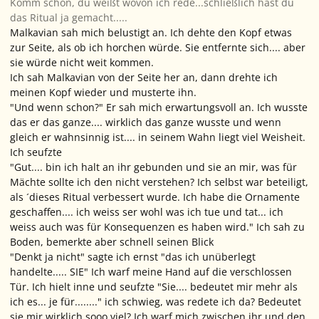
Komm schon, du weißt wovon ich rede...schließlich hast du
das Ritual ja gemacht.....
Malkavian sah mich belustigt an. Ich dehte den Kopf etwas
zur Seite, als ob ich horchen würde. Sie entfernte sich.... aber
sie würde nicht weit kommen.
Ich sah Malkavian von der Seite her an, dann drehte ich
meinen Kopf wieder und musterte ihn.
"Und wenn schon?" Er sah mich erwartungsvoll an. Ich wusste
das er das ganze.... wirklich das ganze wusste und wenn
gleich er wahnsinnig ist.... in seinem Wahn liegt viel Weisheit.
Ich seufzte
"Gut.... bin ich halt an ihr gebunden und sie an mir, was für
Mächte sollte ich den nicht verstehen? Ich selbst war beteiligt,
als ´dieses Ritual verbessert wurde. Ich habe die Ornamente
geschaffen.... ich weiss ser wohl was ich tue und tat... ich
weiss auch was für Konsequenzen es haben wird." Ich sah zu
Boden, bemerkte aber schnell seinen Blick
"Denkt ja nicht" sagte ich ernst "das ich unüberlegt
handelte..... SIE" Ich warf meine Hand auf die verschlossen
Tür. Ich hielt inne und seufzte "Sie.... bedeutet mir mehr als
ich es... je für........" ich schwieg, was redete ich da? Bedeutet
sie mir wirklich sooo viel? Ich warf mich zwischen ihr und den