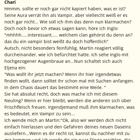
Chari
Hmmm, sollte er noch gar nicht kapiert haben, was er ist?
Seine Aura verrät ihn als Vampir, aber vielleicht weiß er es
noch gar nicht... Wie soll ich ihm das denn nun klarmachen?
Doch noch bevor ich etwas sagen kann, höre ich Inglo:
"mhhhh.....interessant..... welchem clan gehörst du denn an?
das du ein vampir bist weißt du doch hoffentlich"
Autsch, nicht besonders feinfühlig. Martin reagiert völlig
durcheinander, wie ich befürchtet hatte. Ich sehe Inglo mit
hochgezogener Augenbraue an...Nun schaltet sich auch
Eljena ein:
"Was wollt ihr jetzt machen? Wenn ihr hier irgendetwas
finden wollt, dann solltet ihr schon mal mit Suchen anfangen.
In dem Chaos dauert das bestimmt eine Weile. "
Sie hat absolut recht, doch was mache ich mit diesem
Neuling? Wenn er hier bleibt, werden die anderen sich über
Frischfleisch freuen. Irgendjemand muß ihm klarmachen, was
es bedeutet, ein Vampir zu sein...
Ich wende mich an Martin:
"Ok, also wir werden dich nicht
einfach hierlassen und den Gefahren deines neuen Daseins
ausliefern...Wenn es dir recht ist, kannst du nachher mit zu
mir kommen und ich werde dir ein paar Dinge erzählen, die