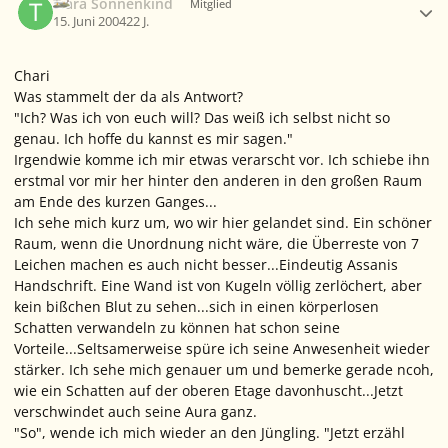
Tiara Sonnenkind
Mitglied
15. Juni 2004
22 J.
Chari
Was stammelt der da als Antwort?
"Ich? Was ich von euch will? Das weiß ich selbst nicht so
genau. Ich hoffe du kannst es mir sagen."
Irgendwie komme ich mir etwas verarscht vor. Ich schiebe ihn
erstmal vor mir her hinter den anderen in den großen Raum
am Ende des kurzen Ganges...
Ich sehe mich kurz um, wo wir hier gelandet sind. Ein schöner
Raum, wenn die Unordnung nicht wäre, die Überreste von 7
Leichen machen es auch nicht besser...Eindeutig Assanis
Handschrift. Eine Wand ist von Kugeln völlig zerlöchert, aber
kein bißchen Blut zu sehen...sich in einen körperlosen
Schatten verwandeln zu können hat schon seine
Vorteile...Seltsamerweise spüre ich seine Anwesenheit wieder
stärker. Ich sehe mich genauer um und bemerke gerade ncoh,
wie ein Schatten auf der oberen Etage davonhuscht...Jetzt
verschwindet auch seine Aura ganz.
"So"
, wende ich mich wieder an den Jüngling.
"Jetzt erzähl