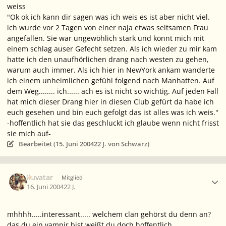
weiss
"Ok ok ich kann dir sagen was ich weis es ist aber nicht viel.
ich wurde vor 2 Tagen von einer naja etwas seltsamen Frau
angefallen. Sie war ungewöhlich stark und konnt mich mit
einem schlag auser Gefecht setzen. Als ich wieder zu mir kam
hatte ich den unaufhörlichen drang nach westen zu gehen,
warum auch immer. Als ich hier in NewYork ankam wanderte
ich einem unheimlichen gefühl folgend nach Manhatten. Auf
dem Weg........ ich...... ach es ist nicht so wichtig. Auf jeden Fall
hat mich dieser Drang hier in diesen Club gefürt da habe ich
euch gesehen und bin euch gefolgt das ist alles was ich weis."
-hoffentlich hat sie das geschluckt ich glaube wenn nicht frisst
sie mich auf-
Bearbeitet (
15. Juni 2004
22 J.
von Schwarz)
Ersteller-Statistik
Iluvatar
Mitglied
16. Juni 2004
22 J.
mhhhh.....interessant..... welchem clan gehörst du denn an?
das du ein vampir bist weißt du doch hoffentlich