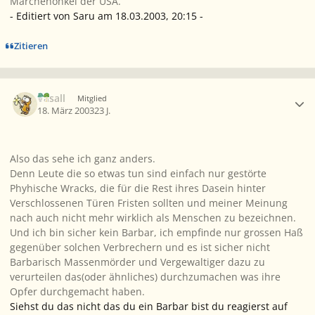
Märchenonkel der USA.
- Editiert von Saru am 18.03.2003, 20:15 -
Zitieren
Ersteller-Statistik
Vasall
Mitglied
18. März 2003
23 J.
Also das sehe ich ganz anders.
Denn Leute die so etwas tun sind einfach nur gestörte
Phyhische Wracks, die für die Rest ihres Dasein hinter
Verschlossenen Türen Fristen sollten und meiner Meinung
nach auch nicht mehr wirklich als Menschen zu bezeichnen.
Und ich bin sicher kein Barbar, ich empfinde nur grossen Haß
gegenüber solchen Verbrechern und es ist sicher nicht
Barbarisch Massenmörder und Vergewaltiger dazu zu
verurteilen das(oder ähnliches) durchzumachen was ihre
Opfer durchgemacht haben.
Siehst du das nicht das du ein Barbar bist du reagierst auf