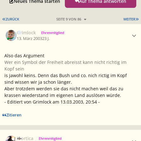
Neues Thema starten
Auf Thema antworten
ERSTE SEITE
L
ZURÜCK
SEITE 9 VON 86
WEITER
Ersteller-Statistik
Grimlock
Ehrenmitglied
13. März 2003
23 J.
Also das Argument
Wer ein Symbol der Freiheit abreisst kann nicht richtig im
Kopf sein
is jawohl keins. Denn das Bush und co. nich rictig im Kopf
sind wissen wir ja schon länger.
Aber trotzdem werden sie das nicht machen weil das zu
krassen wiederstand im eigenen Land auslösen würde.
- Editiert von Grimlock am 13.03.2003, 20:54 -
Zitieren
Ersteller-Statistik
Mortica
Ehrenmitglied