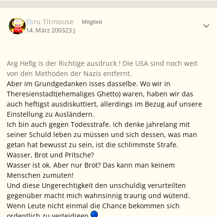
Ersteller-Statistik
Saru Titmouse
Mitglied
14. März 2003
23 J.
Arg Hefig is der Richtige ausdruck ! Die USA sind noch weit
von den Methoden der Nazis entfernt.
Aber im Grundgedanken isses dasselbe. Wo wir in
Theresienstadt(ehemaliges Ghetto) waren, haben wir das
auch heftigst ausdiskuttiert, allerdings im Bezug auf unsere
Einstellung zu Ausländern.
Ich bin auch gegen Todesstrafe. Ich denke jahrelang mit
seiner Schuld leben zu müssen und sich dessen, was man
getan hat bewusst zu sein, ist die schlimmste Strafe.
Wasser, Brot und Pritsche?
Wasser ist ok. Aber nur Brot? Das kann man keinem
Menschen zumuten!
Und diese Ungerechtigkeit den unschuldig verurteilten
gegenüber macht mich wahnsinnig traurig und wütend.
Wenn Leute nicht einmal die Chance bekommen sich
ordentlich zu verteidigen