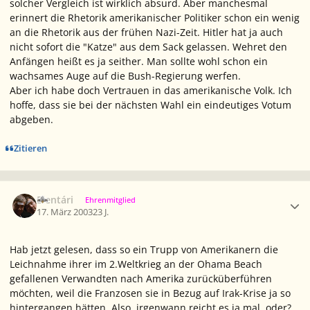
solcher Vergleich ist wirklich absurd. Aber manchesmal
erinnert die Rhetorik amerikanischer Politiker schon ein wenig
an die Rhetorik aus der frühen Nazi-Zeit. Hitler hat ja auch
nicht sofort die "Katze" aus dem Sack gelassen. Wehret den
Anfängen heißt es ja seither. Man sollte wohl schon ein
wachsames Auge auf die Bush-Regierung werfen.
Aber ich habe doch Vertrauen in das amerikanische Volk. Ich
hoffe, dass sie bei der nächsten Wahl ein eindeutiges Votum
abgeben.
Zitieren
Ersteller-Statistik
Elentári
Ehrenmitglied
17. März 2003
23 J.
Hab jetzt gelesen, dass so ein Trupp von Amerikanern die
Leichnahme ihrer im 2.Weltkrieg an der Ohama Beach
gefallenen Verwandten nach Amerika zurücküberführen
möchten, weil die Franzosen sie in Bezug auf Irak-Krise ja so
hintergangen hätten. Also, irgenwann reicht es ja mal, oder?