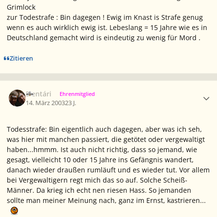
Grimlock
zur Todestrafe : Bin dagegen ! Ewig im Knast is Strafe genug
wenn es auch wirklich ewig ist. Lebeslang = 15 Jahre wie es in
Deutschland gemacht wird is eindeutig zu wenig für Mord .
Zitieren
Ersteller-Statistik
Elentári
Ehrenmitglied
14. März 2003
23 J.
Todesstrafe: Bin eigentlich auch dagegen, aber was ich seh,
was hier mit manchen passiert, die getötet oder vergewaltigt
haben...hmmm. Ist auch nicht richtig, dass so jemand, wie
gesagt, vielleicht 10 oder 15 Jahre ins Gefängnis wandert,
danach wieder draußen rumläuft und es wieder tut. Vor allem
bei Vergewaltigern regt mich das so auf. Solche Scheiß-
Männer. Da krieg ich echt nen riesen Hass. So jemanden
sollte man meiner Meinung nach, ganz im Ernst, kastrieren...