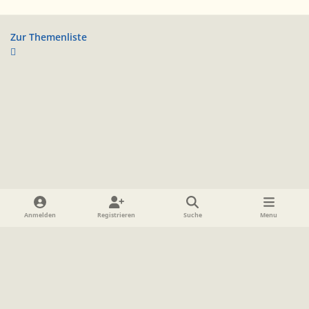
Zur Themenliste
Heller Modus
Dunkler Modus
Systemeinstellung
Anmelden
Registrieren
Suche
Menu
Sprache
Datenschutzerklärung
Cookies
Impressum
www.TolkienForum.de
Powered by
Invision Community