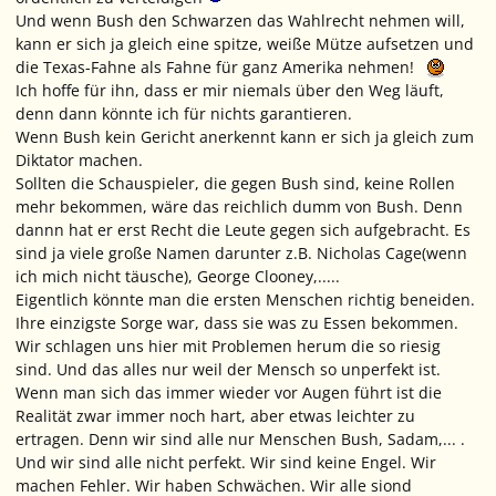
Und wenn Bush den Schwarzen das Wahlrecht nehmen will,
kann er sich ja gleich eine spitze, weiße Mütze aufsetzen und
die Texas-Fahne als Fahne für ganz Amerika nehmen!
Ich hoffe für ihn, dass er mir niemals über den Weg läuft,
denn dann könnte ich für nichts garantieren.
Wenn Bush kein Gericht anerkennt kann er sich ja gleich zum
Diktator machen.
Sollten die Schauspieler, die gegen Bush sind, keine Rollen
mehr bekommen, wäre das reichlich dumm von Bush. Denn
dannn hat er erst Recht die Leute gegen sich aufgebracht. Es
sind ja viele große Namen darunter z.B. Nicholas Cage(wenn
ich mich nicht täusche), George Clooney,.....
Eigentlich könnte man die ersten Menschen richtig beneiden.
Ihre einzigste Sorge war, dass sie was zu Essen bekommen.
Wir schlagen uns hier mit Problemen herum die so riesig
sind. Und das alles nur weil der Mensch so unperfekt ist.
Wenn man sich das immer wieder vor Augen führt ist die
Realität zwar immer noch hart, aber etwas leichter zu
ertragen. Denn wir sind alle nur Menschen Bush, Sadam,... .
Und wir sind alle nicht perfekt. Wir sind keine Engel. Wir
machen Fehler. Wir haben Schwächen. Wir alle siond