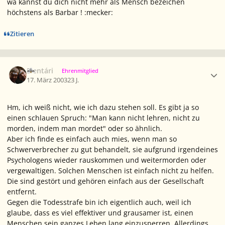
wa kannst du dich nicht mehr als Mensch bezeichen
höchstens als Barbar ! :mecker:
Zitieren
Ersteller-Statistik
Elentári
Ehrenmitglied
17. März 2003
23 J.
Hm, ich weiß nicht, wie ich dazu stehen soll. Es gibt ja so
einen schlauen Spruch: "Man kann nicht lehren, nicht zu
morden, indem man mordet" oder so ähnlich.
Aber ich finde es einfach auch mies, wenn man so
Schwerverbrecher zu gut behandelt, sie aufgrund irgendeines
Psychologens wieder rauskommen und weitermorden oder
vergewaltigen. Solchen Menschen ist einfach nicht zu helfen.
Die sind gestört und gehören einfach aus der Gesellschaft
entfernt.
Gegen die Todesstrafe bin ich eigentlich auch, weil ich
glaube, dass es viel effektiver und grausamer ist, einen
Menschen sein ganzes Leben lang einzusperren. Allerdings