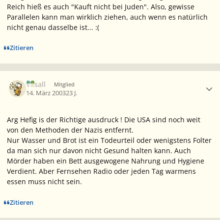
Reich hieß es auch "Kauft nicht bei Juden". Also, gewisse
Parallelen kann man wirklich ziehen, auch wenn es natürlich
nicht genau dasselbe ist... :(
Zitieren
Ersteller-Statistik
Vasall
Mitglied
14. März 2003
23 J.
Arg Hefig is der Richtige ausdruck ! Die USA sind noch weit
von den Methoden der Nazis entfernt.
Nur Wasser und Brot ist ein Todeurteil oder wenigstens Folter
da man sich nur davon nicht Gesund halten kann. Auch
Mörder haben ein Bett ausgewogene Nahrung und Hygiene
Verdient. Aber Fernsehen Radio oder jeden Tag warmens
essen muss nicht sein.
Zitieren