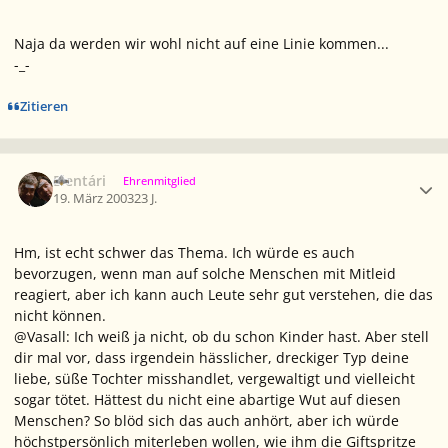
Naja da werden wir wohl nicht auf eine Linie kommen...
-_-
Zitieren
Ersteller-Statistik
Elentári
Ehrenmitglied
19. März 2003
23 J.
Hm, ist echt schwer das Thema. Ich würde es auch
bevorzugen, wenn man auf solche Menschen mit Mitleid
reagiert, aber ich kann auch Leute sehr gut verstehen, die das
nicht können.
@Vasall: Ich weiß ja nicht, ob du schon Kinder hast. Aber stell
dir mal vor, dass irgendein hässlicher, dreckiger Typ deine
liebe, süße Tochter misshandlet, vergewaltigt und vielleicht
sogar tötet. Hättest du nicht eine abartige Wut auf diesen
Menschen? So blöd sich das auch anhört, aber ich würde
höchstpersönlich miterleben wollen, wie ihm die Giftspritze