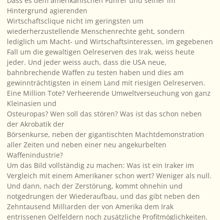
Dass es dem amerikanischen Führer und seiner im
Hintergrund agierenden
Wirtschaftsclique nicht im geringsten um
wiederherzustellende Menschenrechte geht, sondern
lediglich um Macht- und Wirtschaftsinteressen, im gegebenen
Fall um die gewaltigen Oelreserven des Irak, weiss heute
jeder. Und jeder weiss auch, dass die USA neue,
bahnbrechende Waffen zu testen haben und dies am
gewinnträchtigsten in einem Land mit riesigen Oelreserven.
Eine Million Tote? Verheerende Umweltverseuchung von ganz
Kleinasien und
Osteuropas? Wen soll das stören? Was ist das schon neben
der Akrobatik der
Börsenkurse, neben der gigantischten Machtdemonstration
aller Zeiten und neben einer neu angekurbelten
Waffenindustrie?
Um das Bild vollständig zu machen: Was ist ein Iraker im
Vergleich mit einem Amerikaner schon wert? Weniger als null.
Und dann, nach der Zerstörung, kommt ohnehin und
notgedrungen der Wiederaufbau, und das gibt neben den
Zehntausend Milliarden der von Amerika dem Irak
entrissenen Oelfeldern noch zusätzliche Profitmöglichkeiten.