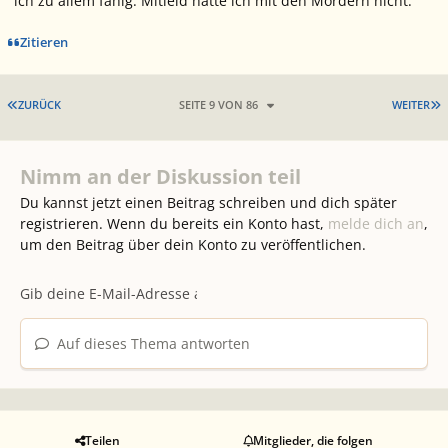
ich zu allem fähig. Mitleid hätte ich mit den Mördern nicht.
Zitieren
ERSTE SEITE
L
ZURÜCK
SEITE 9 VON 86
WEITER
Nimm an der Diskussion teil
Du kannst jetzt einen Beitrag schreiben und dich später
registrieren. Wenn du bereits ein Konto hast,
melde dich an
,
um den Beitrag über dein Konto zu veröffentlichen.
Auf dieses Thema antworten
Teilen
Mitglieder, die folgen