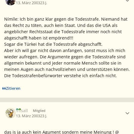
13. März 2003
23 J.
Nímíle: Ich bin ganz klar gegen die Todesstrafe. Niemand hat
das Recht zu töten, auch kein Staat. Und das die USA als
angeblicher Rechtsstaat die Todesstrafe immer noch nicht
abgeschafft haben ist empörend!!!
Sogar die Türkei hat die Todesstrafe abgeschafft.
Aber ich will gar nicht davon anfangen, sonst muss ich mich
wieder aufregen. Die Argumente gegen die Todesstrafe sind
allgemein bekannt und jeder normale Mensch sollte sie in
meinen Augen auch nachvollziehen und unterstützen können.
Die Todesstrafenbefürworter verstehe ich einfach nicht.
Zitieren
Ersteller-Statistik
Vasall
Mitglied
13. März 2003
23 J.
das is ja auch kein Agument sondern meine Meinung ! @