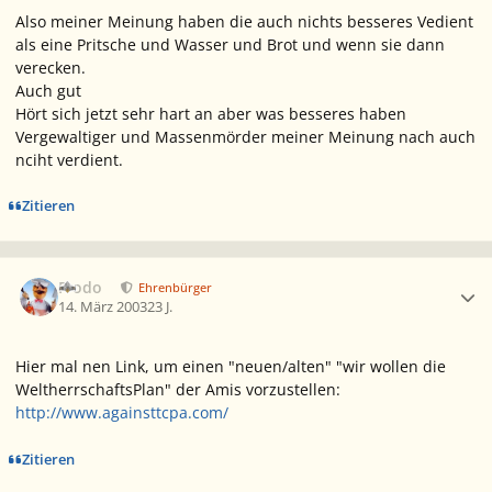
Also meiner Meinung haben die auch nichts besseres Vedient
als eine Pritsche und Wasser und Brot und wenn sie dann
verecken.
Auch gut
Hört sich jetzt sehr hart an aber was besseres haben
Vergewaltiger und Massenmörder meiner Meinung nach auch
nciht verdient.
Zitieren
Ersteller-Statistik
Frodo
Ehrenbürger
14. März 2003
23 J.
Hier mal nen Link, um einen "neuen/alten" "wir wollen die
WeltherrschaftsPlan" der Amis vorzustellen:
http://www.againsttcpa.com/
Zitieren