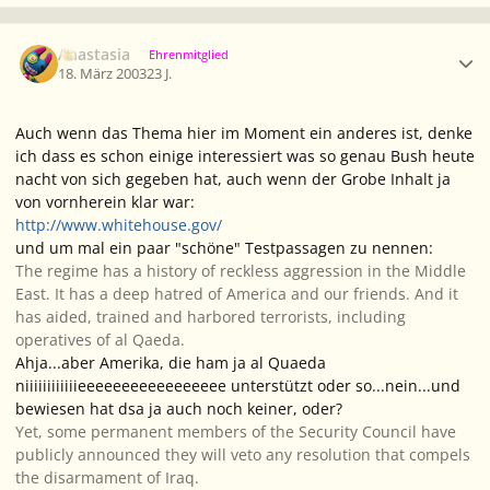
Ersteller-Statistik
Anastasia
Ehrenmitglied
18. März 2003
23 J.
Auch wenn das Thema hier im Moment ein anderes ist, denke
ich dass es schon einige interessiert was so genau Bush heute
nacht von sich gegeben hat, auch wenn der Grobe Inhalt ja
von vornherein klar war:
http://www.whitehouse.gov/
und um mal ein paar "schöne" Testpassagen zu nennen:
The regime has a history of reckless aggression in the Middle
East. It has a deep hatred of America and our friends. And it
has aided, trained and harbored terrorists, including
operatives of al Qaeda.
Ahja...aber Amerika, die ham ja al Quaeda
niiiiiiiiiiiieeeeeeeeeeeeeeeee unterstützt oder so...nein...und
bewiesen hat dsa ja auch noch keiner, oder?
Yet, some permanent members of the Security Council have
publicly announced they will veto any resolution that compels
the disarmament of Iraq.