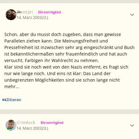
Ersteller-Statistik
Elentári
Ehrenmitglied
14. März 2003
23 J.
Schon, aber du musst doch zugeben, dass man gewisse
Parallelen ziehen kann. Die Meinungsfreiheit und
Pressefreiheit ist inzwischen sehr arg eingeschränkt und Bush
ist bekanntlichermaßen sehr frauenfeindlich und hat auch
versucht, Farbigen ihr Wahlrecht zu nehmen.
Klar sind sie noch weit von den Nazis entfernt, es fragt sich
nur wie lange noch. Und eins ist klar: Das Land der
unbegrenzten Möglichkeiten sind sie schon lange nicht
mehr...
Zitieren
Ersteller-Statistik
Grimlock
Ehrenmitglied
14. März 2003
23 J.