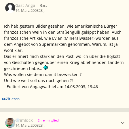
Gast Anga
Gast
14. März 2003
23 J.
Ich hab gestern Bilder gesehen, wie amerikanische Bürger
französischen Wein in den Straßengulli gekippt haben. Auch
französische Artikel, wie
Evian
(Mineralwasser) wurden aus
dem Angebot von Supermärkten genommen. Warum, ist ja
wohl klar.
Das erinnert mich stark an den Post, wo ich über die Bojkott
von Geschäften gegenüber einen Krieg ablehnenden Ländern
geschrieben habe...
Was wollen sie denn damit bezwecken ?!
Und wie weit soll das noch gehen ?!
- Editiert von Angagwathiel am 14.03.2003, 13:46 -
Zitieren
Ersteller-Statistik
Grimlock
Ehrenmitglied
14. März 2003
23 J.