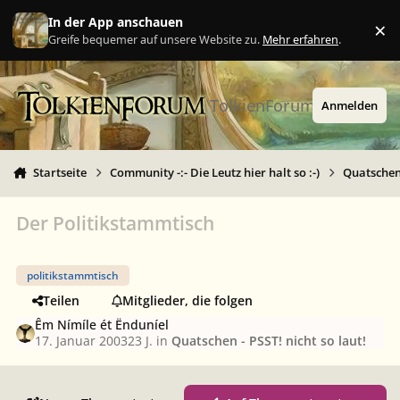
Zu Inhalt springen
In der App anschauen
×
Ig
Greife bequemer auf unsere Website zu.
Mehr erfahren
.
TolkienForum
Anmelden
Startseite
Community -:- Die Leutz hier halt so :-)
Quatschen 
Der Politikstammtisch
politikstammtisch
Teilen
Mitglieder, die folgen
Êm Nímíle ét Ënduníel
17. Januar 2003
23 J.
in
Quatschen - PSST! nicht so laut!