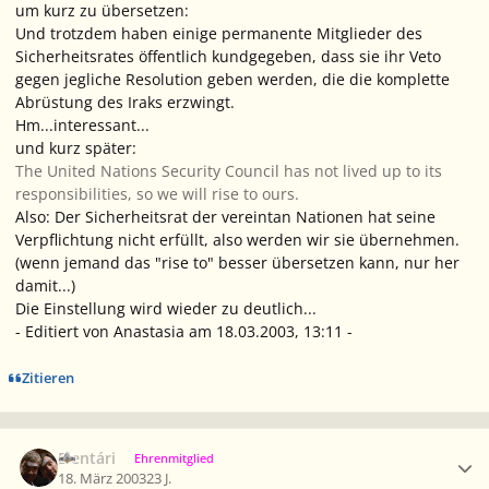
um kurz zu übersetzen:
Und trotzdem haben einige permanente Mitglieder des
Sicherheitsrates öffentlich kundgegeben, dass sie ihr Veto
gegen jegliche Resolution geben werden, die die komplette
Abrüstung des Iraks erzwingt.
Hm...interessant...
und kurz später:
The United Nations Security Council has not lived up to its
responsibilities, so we will rise to ours.
Also: Der Sicherheitsrat der vereintan Nationen hat seine
Verpflichtung nicht erfüllt, also werden wir sie übernehmen.
(wenn jemand das "rise to" besser übersetzen kann, nur her
damit...)
Die Einstellung wird wieder zu deutlich...
- Editiert von Anastasia am 18.03.2003, 13:11 -
Zitieren
Ersteller-Statistik
Elentári
Ehrenmitglied
18. März 2003
23 J.