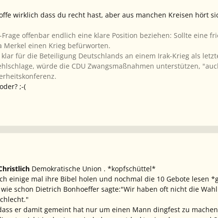
offe wirklich dass du recht hast, aber aus manchen Kreisen hört si
k-Frage offenbar endlich eine klare Position beziehen: Sollte eine 
la Merkel einen Krieg befürworten.
 klar für die Beteiligung Deutschlands an einem Irak-Krieg als let
fehlschlage, würde die CDU Zwangsmaßnahmen unterstützen, "auch
erheitskonferenz.
oder? ;-(
Christlich
Demokratische Union . *kopfschüttel*
ich einige mal ihre Bibel holen und nochmal die 10 Gebote lesen *g
 wie schon Dietrich Bonhoeffer sagte:"Wir haben oft nicht die Wah
chlecht."
 dass er damit gemeint hat nur um einen Mann dingfest zu machen