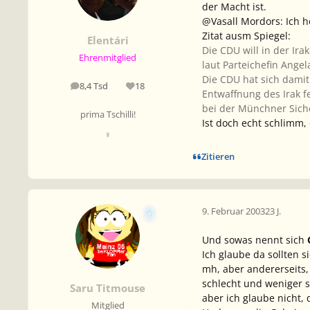
der Macht ist.
@Vasall Mordors: Ich h
Zitat ausm Spiegel:
Elentári
Die CDU will in der Ira
Ehrenmitglied
laut Parteichefin Ange
Die CDU hat sich damit
8,4 Tsd
18
Beiträge
Reputation
Entwaffnung des Irak 
bei der Münchner Sich
prima Tschilli!
Ist doch echt schlimm, 
♀
Zitieren
9. Februar 2003
23 J.
Und sowas nennt sich
Ich glaube da sollten s
mh, aber andererseits,
schlecht und weniger s
Saru Titmouse
aber ich glaube nicht,
Mitglied