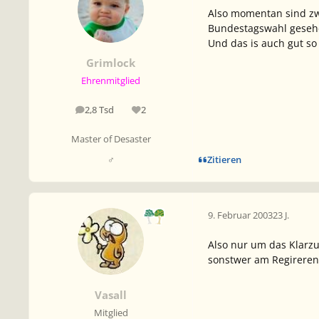
Also momentan sind zwa
Bundestagswahl geseh
Und das is auch gut so !
Grimlock
Ehrenmitglied
2,8 Tsd
2
Beiträge
Reputation
Master of Desaster
Zitieren
♂
9. Februar 2003
23 J.
Also nur um das Klarz
sonstwer am Regireren 
Vasall
Mitglied