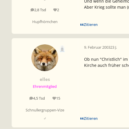
Und wenn die Geheimdi
Aber Krieg sollte man 
2,8 Tsd
2
Beiträge
Reputation
Hupfhörnchen
Zitieren
9. Februar 2003
23 J.
Ob nun "Christlich" im 
Kirche auch früher scho
elles
Ehrenmitglied
4,5 Tsd
15
Beiträge
Reputation
Schnullergruppen-Vize
Zitieren
♂