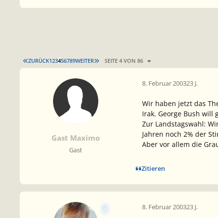
ERSTE SEITE
LETZTE SEITE
ZURÜCK
1
2
3
4
5
6
7
8
9
WEITER
SEITE 4 VON 86
8. Februar 2003
23 J.
Wir haben jetzt das Th
Irak. George Bush will
Zur Landstagswahl: Wir
Jahren noch 2% der St
Gast Maximo
Aber vor allem die Gr
Gast
Zitieren
8. Februar 2003
23 J.