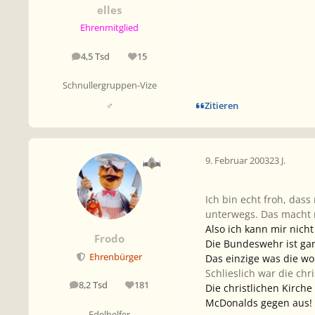
elles
Ehrenmitglied
4,5 Tsd
15
Beiträge
Reputation
Schnullergruppen-Vize
Zitieren
♂
9. Februar 2003
23 J.
Ich bin echt froh, das
unterwegs. Das macht 
Also ich kann mir nich
Frodo
Die Bundeswehr ist gar 
Ehrenbürger
Das einzige was die wo
Schlieslich war die chr
8,2 Tsd
181
Die christlichen Kirch
Beiträge
Reputation
McDonalds gegen aus!
Edelhelfer