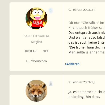
9. Februar 2003
23 J.
Ob nun "Christlich" im 
Kirche auch früher scho
Das entsprach auch ni
Saru Titmouse
Und war genauso falsc
Mitglied
das ist auch keine Ent
"Die früher ham doch a
2,8 Tsd
2
Man sollte ja annehmen
Beiträge
Reputation
Hupfhörnchen
Zitieren
9. Februar 2003
23 J.
Ja, es entsprach nicht
unbedingt hin :kratz: