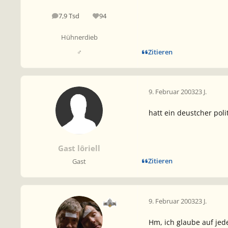
7,9 Tsd
94
Beiträge
Reputation
Hühnerdieb
Zitieren
♂
9. Februar 2003
23 J.
hatt ein deustcher pol
Gast lôriell
Zitieren
Gast
9. Februar 2003
23 J.
Hm, ich glaube auf jede