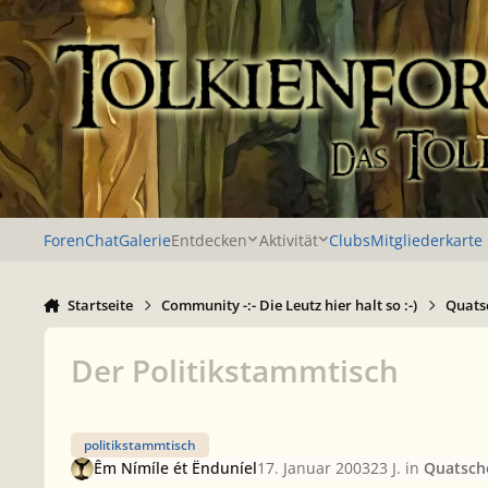
Zu Inhalt springen
Foren
Chat
Galerie
Entdecken
Aktivität
Clubs
Mitgliederkarte
Startseite
Community -:- Die Leutz hier halt so :-)
Quatsc
Der Politikstammtisch
politikstammtisch
Êm Nímíle ét Ënduníel
17. Januar 2003
23 J.
in
Quatsche