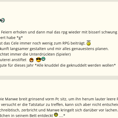
Feiern erholen und dann mal das rpg wieder mit bisserl schwung e
eert habe *g*
ist das Cele immer noch wenig zum RPG beiträgt.
kunft langsamer gestalten und mir alles genauestens planen.
rchtet immer die Unterdrückten (Spieler)
uterei anstiftet
gute für dieses Jahr *Alle knuddel die geknuddelt werden wollen*
 wie Manwe breit grinsend vorm Pc sitz, um ihn herum lauter leere 
versucht er die Tatstatur zu treffen, kann sich aber nicht entschei
chreibtisch, zerbricht und Manwe kringelt sich darüber vor lachen
dchen in seinem Bett entdeckt
....*