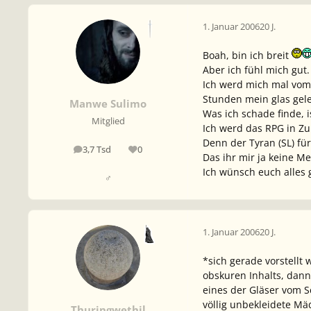
1. Januar 2006
20 J.
Boah, bin ich breit
Aber ich fühl mich gut.
Ich werd mich mal vom 
Stunden mein glas gel
Manwe Sulimo
Was ich schade finde, 
Mitglied
Ich werd das RPG in Zu
Denn der Tyran (SL) fü
3,7 Tsd
0
Beiträge
Reputation
Das ihr mir ja keine Me
Ich wünsch euch alles 
♂
1. Januar 2006
20 J.
*sich gerade vorstellt
obskuren Inhalts, dann 
eines der Gläser vom S
völlig unbekleidete Mä
Thuringwethil