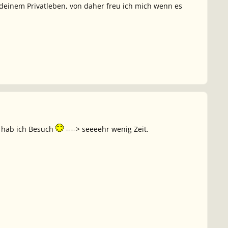
n deinem Privatleben, von daher freu ich mich wenn es
n hab ich Besuch
----> seeeehr wenig Zeit.