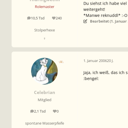
Du siehst ich habe vie
Rolemaster
weitergeht!
*Manwe reknuddl* :-O
10,5 Tsd
240
Beiträge
Reputation
Bearbeitet (
1. Januar
Stolperhexe
♀
1. Januar 2006
20 J.
Jaja, ich weiß, das ic
:bengel:
Celebrian
Mitglied
2,1 Tsd
0
Beiträge
Reputation
spontane Wasserpfeife