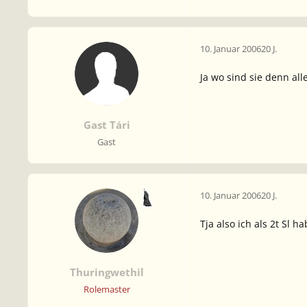
10. Januar 2006
20 J.
Ja wo sind sie denn al
Gast Tári
Gast
10. Januar 2006
20 J.
Tja also ich als 2t Sl
Thuringwethil
Rolemaster