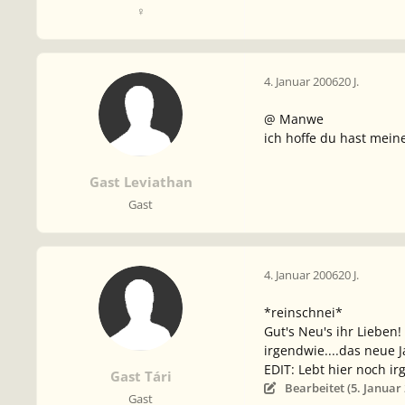
♀
4. Januar 2006
20 J.
@ Manwe
ich hoffe du hast mein
Gast Leviathan
Gast
4. Januar 2006
20 J.
*reinschnei*
Gut's Neu's ihr Lieben!
irgendwie....das neue J
EDIT: Lebt hier noch i
Gast Tári
Bearbeitet (
5. Januar
Gast