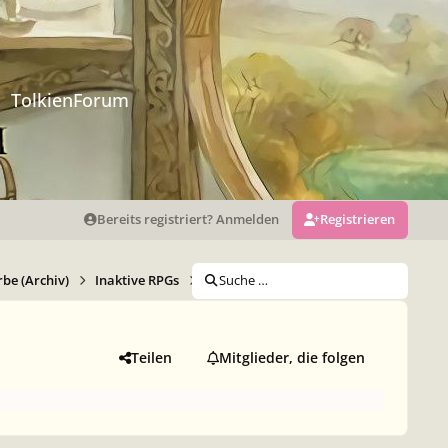
TolkienForum
Bereits registriert? Anmelden
Registrieren
be (Archiv)
Inaktive RPGs
Die Strassen von Manhattan
Suche …
Quasse
Teilen
Mitglieder, die folgen