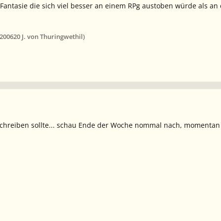
l Fantasie die sich viel besser an einem RPg austoben würde als a
 2006
20 J.
von Thuringwethil)
h schreiben sollte... schau Ende der Woche nommal nach, momenta