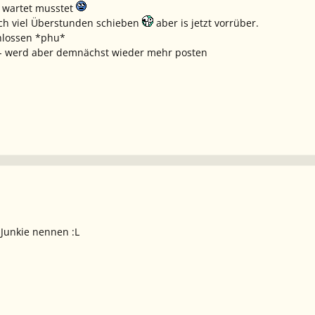
r wartet musstet
ich viel Überstunden schieben
aber is jetzt vorrüber.
chlossen *phu*
 - werd aber demnächst wieder mehr posten
Junkie nennen :L