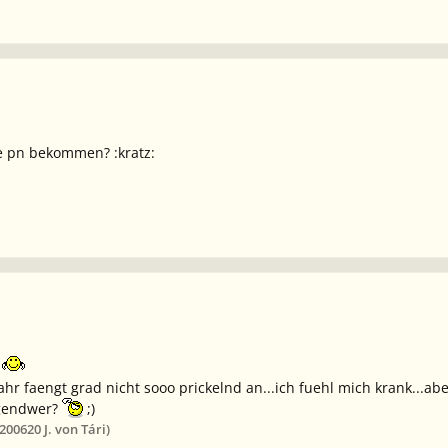
e pn bekommen? :kratz:
ahr faengt grad nicht sooo prickelnd an...ich fuehl mich krank...a
rgendwer?
;)
 2006
20 J.
von Tári)