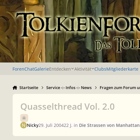
Zu Inhalt springen
Foren
Chat
Galerie
Entdecken
Aktivität
Clubs
Mitgliederkarte
Startseite
Service -:- Infos -:- News
Fragen zum Forum u
Quasselthread Vol. 2.0
Nicky
29. Juli 2004
22 J.
in
Die Strassen von Manhattan