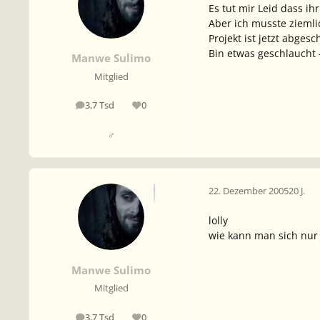
Es tut mir Leid dass ih
Aber ich musste zieml
Projekt ist jetzt abges
Bin etwas geschlaucht
Manwe Sulimo
Mitglied
3,7 Tsd
0
Beiträge
Reputation
♂
22. Dezember 2005
20 J.
lolly
wie kann man sich nur 
Manwe Sulimo
Mitglied
3,7 Tsd
0