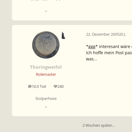
Beiträge
Reputation
♂
22. Dezember 2005
20 J.
*ggg* interesant wäre e
Ich hoffe mein Post pa
was...
Thuringwethil
Rolemaster
10,5 Tsd
240
Beiträge
Reputation
Stolperhexe
♀
2 Wochen später...