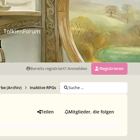
TolkienForum
Bereits registriert? Anmelden
Registrieren
be (Archiv)
Inaktive RPGs
Die Strassen von Manhattan
Suche …
Quasse
Teilen
Mitglieder, die folgen