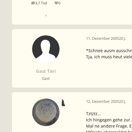
3,7 Tsd
0
Beiträge
Reputation
♂
11. Dezember 2005
20 J.
*Schnee ausm ausschni
Tja, ich muss heut vielei
Gast Tári
Gast
12. Dezember 2005
20 J.
Tztztz...
Ich hingegen gehe zur Ze
Mal ne andere Frage, El