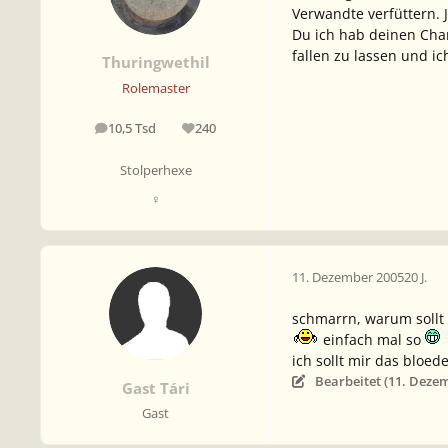
Verwandte verfüttern. 
Du ich hab deinen Char
fallen zu lassen und ic
Thuringwethil
Rolemaster
10,5 Tsd
240
Beiträge
Reputation
Stolperhexe
♀
11. Dezember 2005
20 J.
schmarrn, warum sollt i
einfach mal so
ich sollt mir das bloede
Bearbeitet (
11. Deze
Gast Tári
Gast