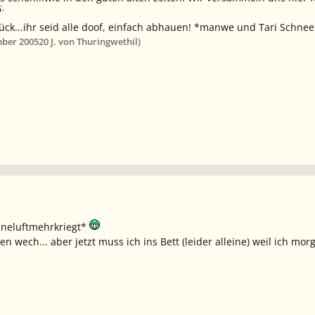
ück...ihr seid alle doof, einfach abhauen! *manwe und Tari Schneeb
mber 2005
20 J.
von Thuringwethil)
ineluftmehrkriegt*
 wech... aber jetzt muss ich ins Bett (leider alleine) weil ich mor