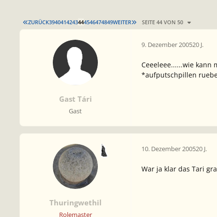
ERSTE SEITE
LETZTE SEITE
ZURÜCK
39
40
41
42
43
44
45
46
47
48
49
WEITER
SEITE 44 VON 50
9. Dezember 2005
20 J.
Ceeeleee......wie kan
*aufputschpillen ruebe
Gast Tári
Gast
10. Dezember 2005
20 J.
War ja klar das Tari gr
Thuringwethil
Rolemaster