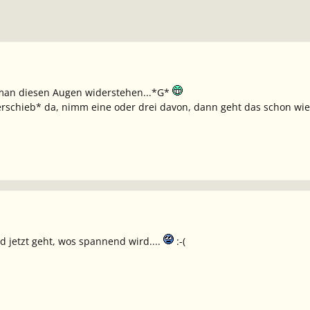
n man diesen Augen widerstehen...*G*
rschieb* da, nimm eine oder drei davon, dann geht das schon wied
ad jetzt geht, wos spannend wird....
:-(