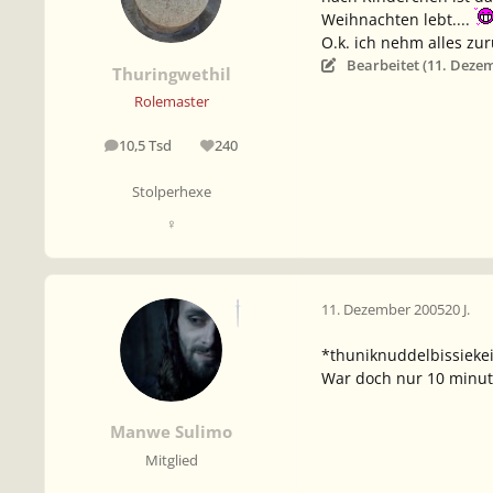
Weihnachten lebt....
O.k. ich nehm alles zur
Bearbeitet (
11. Deze
Thuringwethil
Rolemaster
10,5 Tsd
240
Beiträge
Reputation
Stolperhexe
♀
11. Dezember 2005
20 J.
*thuniknuddelbissieke
War doch nur 10 minuten
Manwe Sulimo
Mitglied