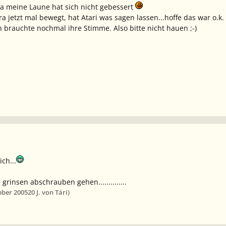
Ja meine Laune hat sich nicht gebessert
a jetzt mal bewegt, hat Atari was sagen lassen...hoffe das war o.k
h brauchte nochmal ihre Stimme. Also bitte nicht hauen ;-)
ch...
 grinsen abschrauben gehen..............
mber 2005
20 J.
von Tári)