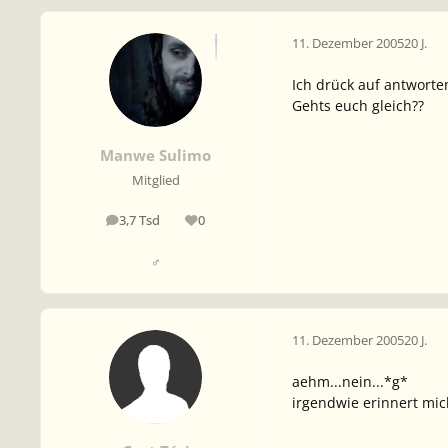
11. Dezember 2005
20 J.
Ich drück auf antworten
Gehts euch gleich??
Manwe Sulimo
Mitglied
3,7 Tsd
0
Beiträge
Reputation
♂
11. Dezember 2005
20 J.
aehm...nein...*g*
irgendwie erinnert mic