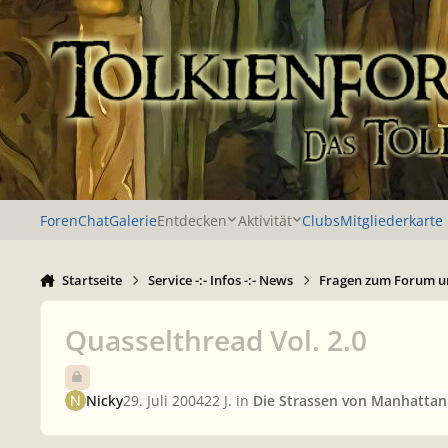
Zu Inhalt springen
Foren
Chat
Galerie
Entdecken
Aktivität
Clubs
Mitgliederkarte
Startseite
Service -:- Infos -:- News
Fragen zum Forum u
Quasselthread Vol. 2.0
Nicky
29. Juli 2004
22 J.
in
Die Strassen von Manhattan