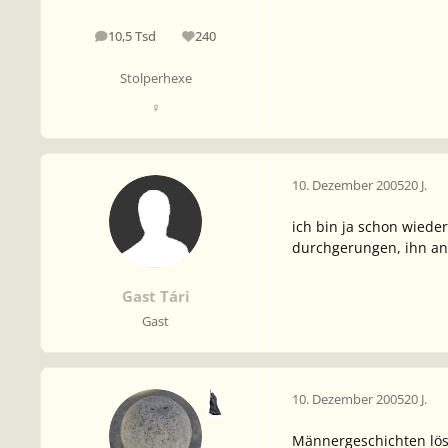
10,5 Tsd
240
Beiträge
Reputation
Stolperhexe
♀
10. Dezember 2005
20 J.
ich bin ja schon wiede
durchgerungen, ihn anz
Gast Tári
Gast
10. Dezember 2005
20 J.
Männergeschichten lös