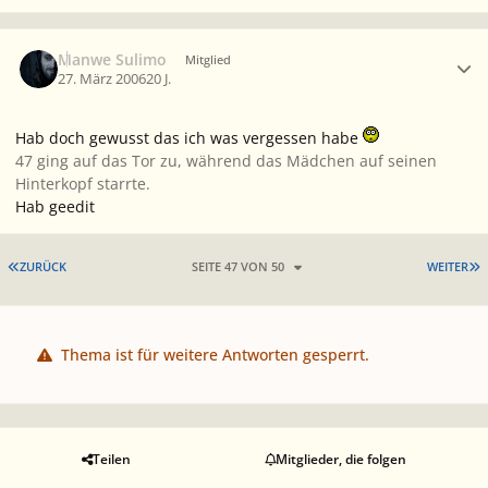
Ersteller-Statistik
Manwe Sulimo
Mitglied
27. März 2006
20 J.
Hab doch gewusst das ich was vergessen habe
47 ging auf das Tor zu, während das Mädchen auf seinen
Hinterkopf starrte.
Hab geedit
ERSTE SEITE
L
ZURÜCK
SEITE 47 VON 50
WEITER
Thema ist für weitere Antworten gesperrt.
Teilen
Mitglieder, die folgen