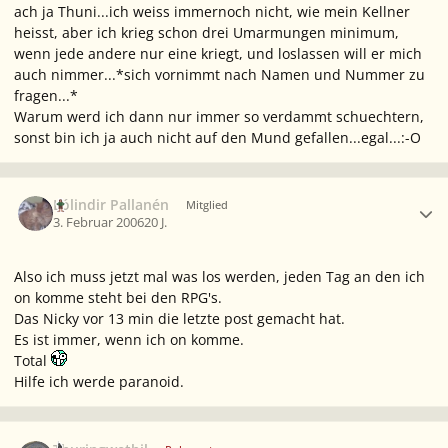
ach ja Thuni...ich weiss immernoch nicht, wie mein Kellner
heisst, aber ich krieg schon drei Umarmungen minimum,
wenn jede andere nur eine kriegt, und loslassen will er mich
auch nimmer...*sich vornimmt nach Namen und Nummer zu
fragen...*
Warum werd ich dann nur immer so verdammt schuechtern,
sonst bin ich ja auch nicht auf den Mund gefallen...egal...:-O
Ersteller-Statistik
Lólindir Pallanén
Mitglied
3. Februar 2006
20 J.
Also ich muss jetzt mal was los werden, jeden Tag an den ich
on komme steht bei den RPG's.
Das Nicky vor 13 min die letzte post gemacht hat.
Es ist immer, wenn ich on komme.
Total
Hilfe ich werde paranoid.
Ersteller-Statistik