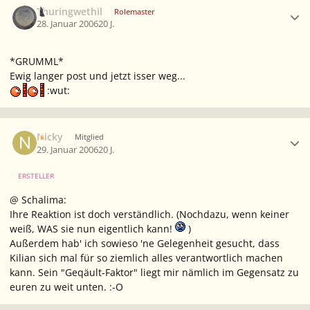
Thuringwethil
Rolemaster
28. Januar 2006
20 J.
*GRUMML*
Ewig langer post und jetzt isser weg...
:wut:
Ersteller-Statistik
Nicky
Mitglied
29. Januar 2006
20 J.
ERSTELLER
@ Schalima:
Ihre Reaktion ist doch verständlich. (Nochdazu, wenn keiner
weiß, WAS sie nun eigentlich kann!
)
Außerdem hab' ich sowieso 'ne Gelegenheit gesucht, dass
Kilian sich mal für so ziemlich alles verantwortlich machen
kann. Sein "Geqäult-Faktor" liegt mir nämlich im Gegensatz zu
euren zu weit unten. :-O