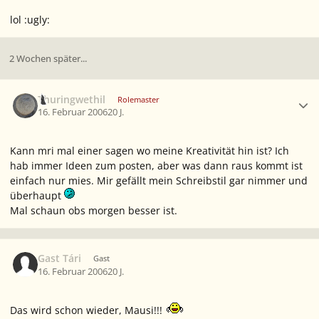
lol :ugly:
2 Wochen später...
Ersteller-Statistik
Thuringwethil
Rolemaster
16. Februar 2006
20 J.
Kann mri mal einer sagen wo meine Kreativität hin ist? Ich
hab immer Ideen zum posten, aber was dann raus kommt ist
einfach nur mies. Mir gefällt mein Schreibstil gar nimmer und
überhaupt
Mal schaun obs morgen besser ist.
Gast Tári
Gast
16. Februar 2006
20 J.
Das wird schon wieder, Mausi!!!