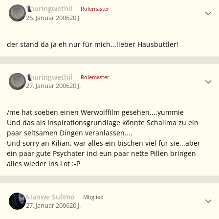
Ersteller-Statistik
Thuringwethil
Rolemaster
26. Januar 2006
20 J.
der stand da ja eh nur für mich...lieber Hausbuttler!
Ersteller-Statistik
Thuringwethil
Rolemaster
27. Januar 2006
20 J.
/me hat soeben einen Werwolffilm gesehen....yummie
Und das als Inspirationsgrundlage könnte Schalima zu ein
paar seltsamen Dingen veranlassen....
Und sorry an Kilian, war alles ein bischen viel für sie...aber
ein paar gute Psychater ind eun paar nette Pillen bringen
alles wieder ins Lot :-P
Ersteller-Statistik
Manwe Sulimo
Mitglied
27. Januar 2006
20 J.