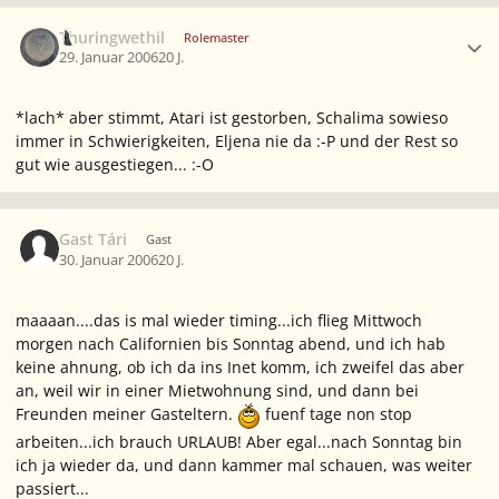
Ersteller-Statistik
Thuringwethil
Rolemaster
29. Januar 2006
20 J.
*lach* aber stimmt, Atari ist gestorben, Schalima sowieso
immer in Schwierigkeiten, Eljena nie da :-P und der Rest so
gut wie ausgestiegen... :-O
Gast Tári
Gast
30. Januar 2006
20 J.
maaaan....das is mal wieder timing...ich flieg Mittwoch
morgen nach Californien bis Sonntag abend, und ich hab
keine ahnung, ob ich da ins Inet komm, ich zweifel das aber
an, weil wir in einer Mietwohnung sind, und dann bei
Freunden meiner Gasteltern.
fuenf tage non stop
arbeiten...ich brauch URLAUB! Aber egal...nach Sonntag bin
ich ja wieder da, und dann kammer mal schauen, was weiter
passiert...