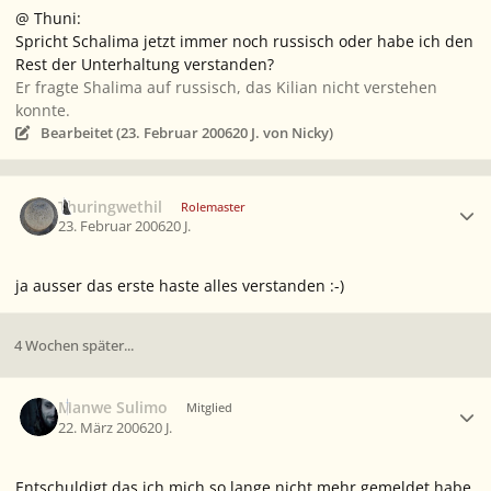
@ Thuni:
Spricht Schalima jetzt immer noch russisch oder habe ich den
Rest der Unterhaltung verstanden?
Er fragte Shalima auf russisch, das Kilian nicht verstehen
konnte.
Bearbeitet (
23. Februar 2006
20 J.
von Nicky)
Ersteller-Statistik
Thuringwethil
Rolemaster
23. Februar 2006
20 J.
ja ausser das erste haste alles verstanden :-)
4 Wochen später...
Ersteller-Statistik
Manwe Sulimo
Mitglied
22. März 2006
20 J.
Entschuldigt das ich mich so lange nicht mehr gemeldet habe,