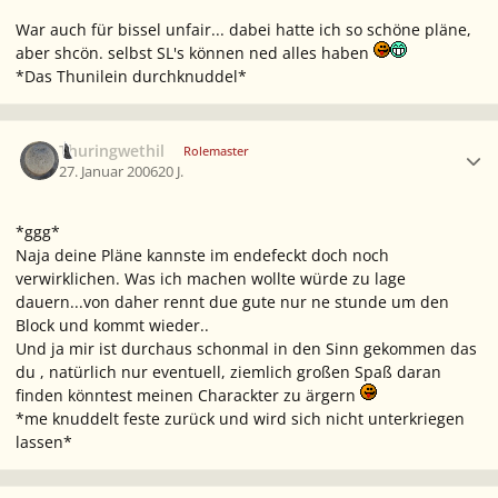
War auch für bissel unfair... dabei hatte ich so schöne pläne,
aber shcön. selbst SL's können ned alles haben
*Das Thunilein durchknuddel*
Ersteller-Statistik
Thuringwethil
Rolemaster
27. Januar 2006
20 J.
*ggg*
Naja deine Pläne kannste im endefeckt doch noch
verwirklichen. Was ich machen wollte würde zu lage
dauern...von daher rennt due gute nur ne stunde um den
Block und kommt wieder..
Und ja mir ist durchaus schonmal in den Sinn gekommen das
du , natürlich nur eventuell, ziemlich großen Spaß daran
finden könntest meinen Charackter zu ärgern
*me knuddelt feste zurück und wird sich nicht unterkriegen
lassen*
Ersteller-Statistik