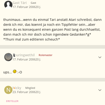
Gast Tári
Gast
17. Februar 2006
20 J.
thunimaus...wenn du einmal Tari anstatt Atari schreibst, dann
denk ich mir, das koennt ja noch ein Tippfehler sein...aber
wenn du es konsequent einen ganzen Post lang durchhaeltst,
dann mach ich mir doch schon irgendwie Gedanken*g*
*Thuni mal zum editieren scheuch*
Ersteller-Statistik
Thuringwethil
Rolemaster
17. Februar 2006
20 J.
ups...
:-O
Ersteller-Statistik
Nicky
Mitglied
23. Februar 2006
20 J.
ERSTELLER