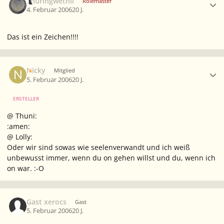
Thuringwethil
Rolemaster
4. Februar 2006
20 J.
Das ist ein Zeichen!!!!
Ersteller-Statistik
Nicky
Mitglied
5. Februar 2006
20 J.
ERSTELLER
@ Thuni:
:amen:
@ Lolly:
Oder wir sind sowas wie seelenverwandt und ich weiß
unbewusst immer, wenn du on gehen willst und du, wenn ich
on war. :-O
Gast xerocs
Gast
5. Februar 2006
20 J.