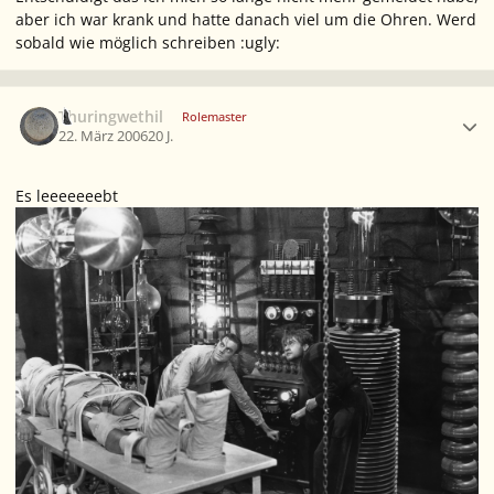
aber ich war krank und hatte danach viel um die Ohren. Werd
sobald wie möglich schreiben :ugly:
Ersteller-Statistik
Thuringwethil
Rolemaster
22. März 2006
20 J.
Es leeeeeeebt