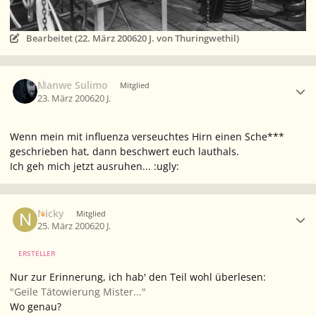
Bearbeitet (
22. März 2006
20 J.
von Thuringwethil)
Ersteller-Statistik
Manwe Sulimo
Mitglied
23. März 2006
20 J.
Wenn mein mit influenza verseuchtes Hirn einen Sche***
geschrieben hat, dann beschwert euch lauthals.
Ich geh mich jetzt ausruhen... :ugly:
Ersteller-Statistik
Nicky
Mitglied
25. März 2006
20 J.
ERSTELLER
Nur zur Erinnerung, ich hab' den Teil wohl überlesen:
"Geile Tätowierung Mister..."
Wo genau?