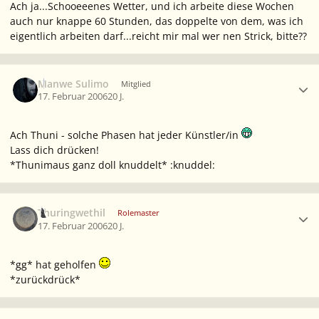
Ach ja...Schooeeenes Wetter, und ich arbeite diese Wochen
auch nur knappe 60 Stunden, das doppelte von dem, was ich
eigentlich arbeiten darf...reicht mir mal wer nen Strick, bitte??
Ersteller-Statistik
Manwe Sulimo
Mitglied
17. Februar 2006
20 J.
Ach Thuni - solche Phasen hat jeder Künstler/in
Lass dich drücken!
*Thunimaus ganz doll knuddelt* :knuddel:
Ersteller-Statistik
Thuringwethil
Rolemaster
17. Februar 2006
20 J.
*gg* hat geholfen
*zurückdrück*