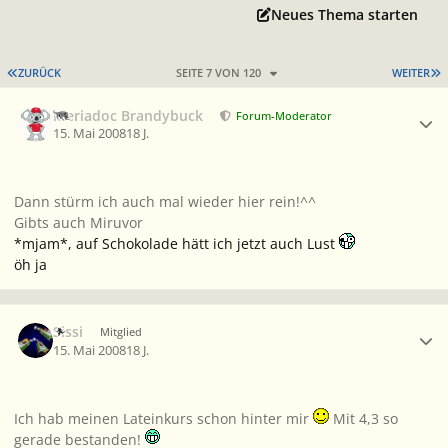
Neues Thema starten
ERSTE SEITE
L
ZURÜCK
SEITE 7 VON 120
WEITER
Ersteller-Statistik
Meriadoc Brandybuck
Forum-Moderator
15. Mai 2008
18 J.
Dann stürm ich auch mal wieder hier rein!^^
Gibts auch Miruvor
*mjam*, auf Schokolade hätt ich jetzt auch Lust
öh ja
Ersteller-Statistik
Sissi
Mitglied
15. Mai 2008
18 J.
Ich hab meinen Lateinkurs schon hinter mir
Mit 4,3 so
gerade bestanden!