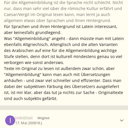
Für die Allgemeinbildung ist die Sprache nicht schlecht. Nicht
nur, dass man sehr viel über die römische Kultur erfährt und
Caesar/Vergil im Original lesen kann, man lernt ja auch
allgemein etwas über Sprachen und ihren Hintergrund.
Für Sprachen und ihren Hintergrund ist Latein interessant,
aber keinesfalls grundlegend.
Was "Allgemeinbildung" angeht - dann müsste man mit Latein
ebenfalls Altgriechisch, Altenglisch und die alten Varianten
des Arabischen auf eine für die Allgemeinbildung wichtige
Stufe stellen, denn dort ist kulturell mindestens genau so viel
verborgen wie sonst anderswo.
Texte im Original zu lesen ist außerdem zwar schön, aber
"Allgemeinbildung" kann man auch mit Übersetzungen
anhäufen - und zwar viel schneller und effizienter. Dass man
dabei der subjektiven Färbung des Übersetzers ausgeliefert
ist, ist mir klar, aber das tut ja nichts zur Sache - Originaltexte
sind auch subjektiv gefärbt.
Ersteller-Statistik
Imhithiel
Mitglied
17. Mai 2008
18 J.