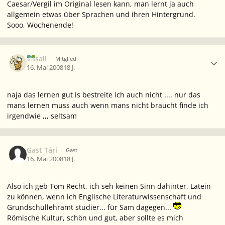
Caesar/Vergil im Original lesen kann, man lernt ja auch
allgemein etwas über Sprachen und ihren Hintergrund.
Sooo, Wochenende!
Ersteller-Statistik
Vasall
Mitglied
16. Mai 2008
18 J.
naja das lernen gut is bestreite ich auch nicht .... nur das
mans lernen muss auch wenn mans nicht braucht finde ich
irgendwie ,,, seltsam
Gast Tári
Gast
16. Mai 2008
18 J.
Also ich geb Tom Recht, ich seh keinen Sinn dahinter, Latein
zu können, wenn ich Englische Literaturwissenschaft und
Grundschullehramt studier... für Sam dagegen...
Römische Kultur, schön und gut, aber sollte es mich