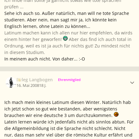
ich finde man sollte ja garnicht sowas wie tote sprachen
prüfen ...
Sehe ich auch so. Außer natürlich, man will ne tote Sprache
studieren. Aber nein, man sagt mir ja, ich könnte kein
Englisch lernen, ohne Latein zu können...
Latinum machen kann ich allen nur hier empfehlen, da wirds
einem hinter her geworfen!
Aber das find ich auch total in
Ordnung, weil es ist ja auch für nichts gut! Zu mindest nicht
in diesem Studium.
In meinem auch nicht. Von daher... :-O
Ersteller-Statistik
Beleg Langbogen
Ehrenmitglied
16. Mai 2008
18 J.
Ich mach mein kleines Latinum diesen Winter. Natürlich hab
ich jetzt schon so gut wie bestanden, aber wenigstens
brauchen wir eine deutsche 3 um durchzukommen.
Latein lernen würde ich jedenfalls nicht als sinnlos abtun. Für
die Allgemeinbildung ist die Sprache nicht schlecht. Nicht
nur, dass man sehr viel über die römische Kultur erfährt und