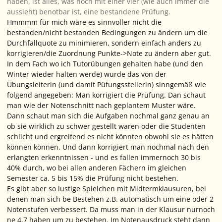
haben, ist alles, was noch mit einer vier (wie auch immer die
aussieht) benotbar ist, eine bestandene Prüfung.
Hmmmm für mich wäre es sinnvoller nicht die
bestanden/nicht bestanden Bedingungen zu ändern um die
Durchfallquote zu minimieren, sondern einfach anders zu
korrigieren/die Zuordnung Punkte->Note zu ändern aber gut.
In dem Fach wo ich Tutorübungen gehalten habe (und den
Winter wieder halten werde) wurde das von der
Übungsleiterin (und damit Püfungsstellerin) sinngemäß wie
folgend angegeben: Man korrigiert die Prüfung. Dan schaut
man wie der Notenschnitt nach geplantem Muster wäre.
Dann schaut man sich die Aufgaben nochmal ganz genau an
ob sie wirklich zu schwer gestellt waren oder die Studenten
schlicht und ergreifend es nicht könnten obwohl sie es hätten
können können. Und dann korrigiert man nochmal nach den
erlangten erkenntnissen - und es fallen immernoch 30 bis
40% durch, wo bei allen anderen Fächern im gleichen
Semester ca. 5 bis 15% die Prüfung nicht bestehen.
Es gibt aber so lustige Spielchen mit Midtermklausuren, bei
denen man sich be Bestehen z.B. automatisch um eine oder 2
Notenstufen verbessert. Da muss man in der Klausur nurnoch
ne 4,7 haben um zu bestehen. Im Notenausdruck steht dann