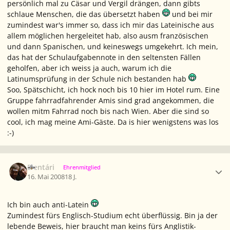
persönlich mal zu Cäsar und Vergil drängen, dann gibts
schlaue Menschen, die das übersetzt haben
und bei mir
zumindest war's immer so, dass ich mir das Lateinische aus
allem möglichen hergeleitet hab, also ausm französischen
und dann Spanischen, und keineswegs umgekehrt. Ich mein,
das hat der Schulaufgabennote in den seltensten Fällen
geholfen, aber ich weiss ja auch, warum ich die
Latinumsprüfung in der Schule nich bestanden hab
Soo, Spätschicht, ich hock noch bis 10 hier im Hotel rum. Eine
Gruppe fahrradfahrender Amis sind grad angekommen, die
wollen mitm Fahrrad noch bis nach Wien. Aber die sind so
cool, ich mag meine Ami-Gäste. Da is hier wenigstens was los
:-)
Ersteller-Statistik
Elentári
Ehrenmitglied
16. Mai 2008
18 J.
Ich bin auch anti-Latein
Zumindest fürs Englisch-Studium echt überflüssig. Bin ja der
lebende Beweis, hier braucht man keins fürs Anglistik-