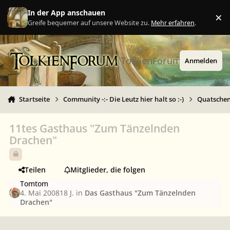
Zu Inhalt springen
In der App anschauen
×
Ig
Greife bequemer auf unsere Website zu.
Mehr erfahren
.
TolkienForum
Anmelden
Startseite
Community -:- Die Leutz hier halt so :-)
Quatschen 
11tes Gasthaus "Zum Tänzelnden
Drachen"
Teilen
Mitglieder, die folgen
Tomtom
4. Mai 2008
18 J.
in
Das Gasthaus "Zum Tänzelnden
Drachen"