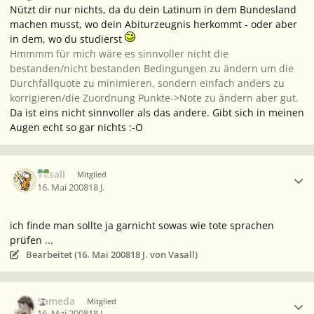
Nützt dir nur nichts, da du dein Latinum in dem Bundesland
machen musst, wo dein Abiturzeugnis herkommt - oder aber
in dem, wo du studierst
Hmmmm für mich wäre es sinnvoller nicht die
bestanden/nicht bestanden Bedingungen zu ändern um die
Durchfallquote zu minimieren, sondern einfach anders zu
korrigieren/die Zuordnung Punkte->Note zu ändern aber gut.
Da ist eins nicht sinnvoller als das andere. Gibt sich in meinen
Augen echt so gar nichts :-O
Ersteller-Statistik
Vasall
Mitglied
16. Mai 2008
18 J.
ich finde man sollte ja garnicht sowas wie tote sprachen
prüfen ...
Bearbeitet (
16. Mai 2008
18 J.
von Vasall)
Ersteller-Statistik
Sameda
Mitglied
16. Mai 2008
18 J.