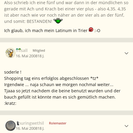
Also schrieb ich eine fünf und war dann in der mündlichen so
gerade mit Ach und Krach bei einer vier plus - also 4,35. 4,35
ist aber nach wie vor noch näher an der vier als an der fünf,
und somit: BESTANDEN!
Ich glaub, ich mach mein Latinum in Trier
:-O
Ersteller-Statistik
Vasall
Mitglied
16. Mai 2008
18 J.
soderle !
Shopping tag eins erfolglos abgeschlossen *tz*
Irgendwie ... naja schaun we morgen nochmal weiter...
Tjaaa so jetzt nachdem die beine benutzt wurden und der
bauch gefüllt ist könnte man es sich gemütlich machen.
:kratz:
Ersteller-Statistik
Thuringwethil
Rolemaster
16. Mai 2008
18 J.