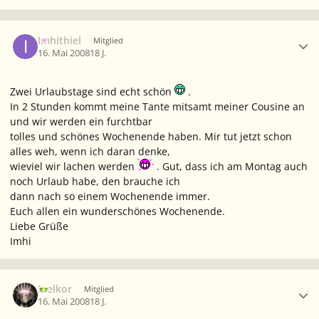
Ersteller-Statistik
Imhithiel
Mitglied
16. Mai 2008
18 J.
Zwei Urlaubstage sind echt schön
.
In 2 Stunden kommt meine Tante mitsamt meiner Cousine an
und wir werden ein furchtbar
tolles und schönes Wochenende haben. Mir tut jetzt schon
alles weh, wenn ich daran denke,
wieviel wir lachen werden
. Gut, dass ich am Montag auch
noch Urlaub habe, den brauche ich
dann nach so einem Wochenende immer.
Euch allen ein wunderschönes Wochenende.
Liebe Grüße
Imhi
Ersteller-Statistik
Melkor
Mitglied
16. Mai 2008
18 J.