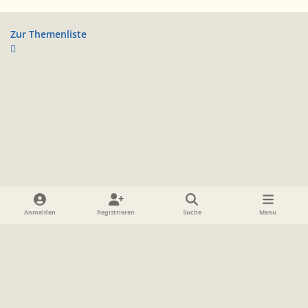
Zur Themenliste
Heller Modus
Dunkler Modus
Systemeinstellung
Anmelden
Registrieren
Suche
Menu
Sprache
Datenschutzerklärung
Cookies
Impressum
www.TolkienForum.de
Powered by
Invision Community