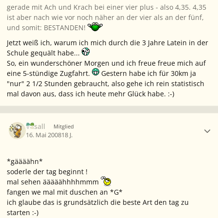
gerade mit Ach und Krach bei einer vier plus - also 4,35. 4,35
ist aber nach wie vor noch näher an der vier als an der fünf,
und somit: BESTANDEN!
Jetzt weiß ich, warum ich mich durch die 3 Jahre Latein in der
Schule gequält habe...
So, ein wunderschöner Morgen und ich freue freue mich auf
eine 5-stündige Zugfahrt.
Gestern habe ich für 30km ja
"nur" 2 1/2 Stunden gebraucht, also gehe ich rein statistisch
mal davon aus, dass ich heute mehr Glück habe. :-)
Ersteller-Statistik
Vasall
Mitglied
16. Mai 2008
18 J.
*gäääähn*
soderle der tag beginnt !
mal sehen ääääähhhhmmm
fangen we mal mit duschen an *G*
ich glaube das is grundsätzlich die beste Art den tag zu
starten :-)