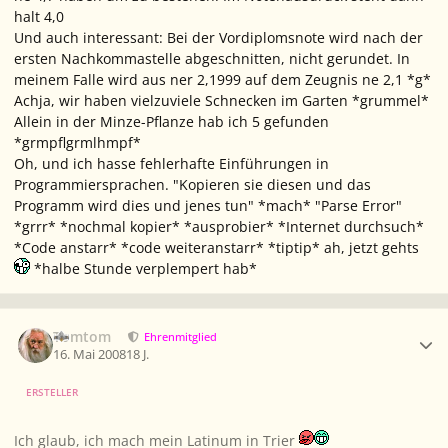
halt 4,0
Und auch interessant: Bei der Vordiplomsnote wird nach der
ersten Nachkommastelle abgeschnitten, nicht gerundet. In
meinem Falle wird aus ner 2,1999 auf dem Zeugnis ne 2,1 *g*
Achja, wir haben vielzuviele Schnecken im Garten *grummel*
Allein in der Minze-Pflanze hab ich 5 gefunden
*grmpflgrmlhmpf*
Oh, und ich hasse fehlerhafte Einführungen in
Programmiersprachen. "Kopieren sie diesen und das
Programm wird dies und jenes tun" *mach* "Parse Error"
*grrr* *nochmal kopier* *ausprobier* *Internet durchsuch*
*Code anstarr* *code weiteranstarr* *tiptip* ah, jetzt gehts
*halbe Stunde verplempert hab*
Ersteller-Statistik
Tomtom
Ehrenmitglied
16. Mai 2008
18 J.
ERSTELLER
Ich glaub, ich mach mein Latinum in Trier