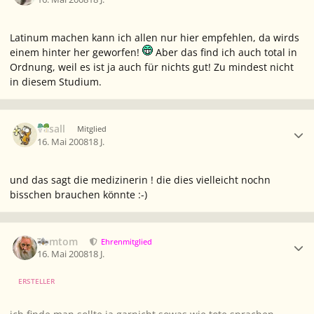
Latinum machen kann ich allen nur hier empfehlen, da wirds
einem hinter her geworfen!
Aber das find ich auch total in
Ordnung, weil es ist ja auch für nichts gut! Zu mindest nicht
in diesem Studium.
Ersteller-Statistik
Vasall
Mitglied
16. Mai 2008
18 J.
und das sagt die medizinerin ! die dies vielleicht nochn
bisschen brauchen könnte :-)
Ersteller-Statistik
Tomtom
Ehrenmitglied
16. Mai 2008
18 J.
ERSTELLER