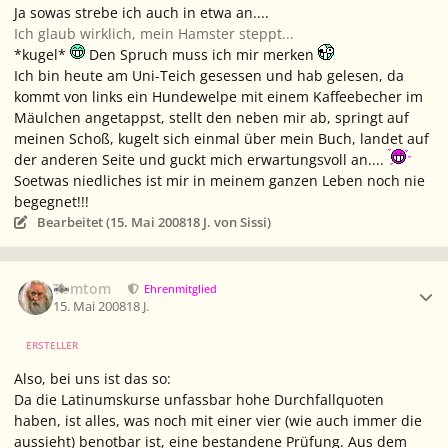
Ja sowas strebe ich auch in etwa an....
Ich glaub wirklich, mein Hamster steppt...
*kugel*
Den Spruch muss ich mir merken
Ich bin heute am Uni-Teich gesessen und hab gelesen, da
kommt von links ein Hundewelpe mit einem Kaffeebecher im
Mäulchen angetappst, stellt den neben mir ab, springt auf
meinen Schoß, kugelt sich einmal über mein Buch, landet auf
der anderen Seite und guckt mich erwartungsvoll an....
Soetwas niedliches ist mir in meinem ganzen Leben noch nie
begegnet!!!
Bearbeitet (
15. Mai 2008
18 J.
von Sissi)
Ersteller-Statistik
Tomtom
Ehrenmitglied
15. Mai 2008
18 J.
ERSTELLER
Also, bei uns ist das so:
Da die Latinumskurse unfassbar hohe Durchfallquoten
haben, ist alles, was noch mit einer vier (wie auch immer die
aussieht) benotbar ist, eine bestandene Prüfung. Aus dem