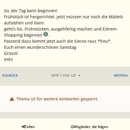
So, der Tag kann beginnen!
Frühstück ist hergerichtet, jetzt müssen nur noch die Mädels
aufstehen und dann
geht's los. Frühstücken, ausgehfertig machen und Extrem-
Shopping beginnen
.
Passend dazu kommt jetzt auch die Sonne raus *freu*.
Euch einen wunderschönen Samstag
Grüssli
Imhi
ERSTE SEITE
L
ZURÜCK
SEITE 7 VON 120
WEITER
Thema ist für weitere Antworten gesperrt.
Teilen
Mitglieder, die folgen