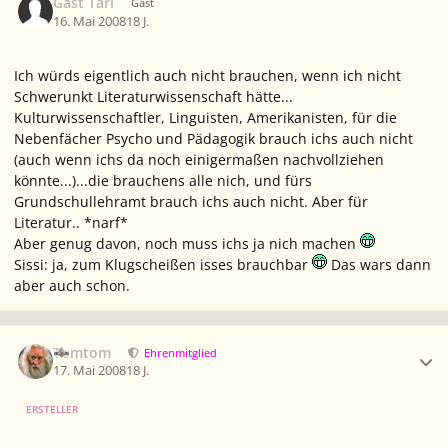
Gast Tári
Gast
16. Mai 2008
18 J.
Ich würds eigentlich auch nicht brauchen, wenn ich nicht
Schwerunkt Literaturwissenschaft hätte...
Kulturwissenschaftler, Linguisten, Amerikanisten, für die
Nebenfächer Psycho und Pädagogik brauch ichs auch nicht
(auch wenn ichs da noch einigermaßen nachvollziehen
könnte...)...die brauchens alle nich, und fürs
Grundschullehramt brauch ichs auch nicht. Aber für
Literatur.. *narf*
Aber genug davon, noch muss ichs ja nich machen
Sissi: ja, zum Klugscheißen isses brauchbar
Das wars dann
aber auch schon.
Ersteller-Statistik
Tomtom
Ehrenmitglied
17. Mai 2008
18 J.
ERSTELLER