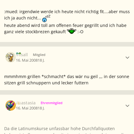
:mued: irgendwie werde ich heute nicht richtig fit....aber muss
ich ja auch nicht...
heute abend wird toll am offenen feuer gegrillt und ich habe
ganz viele stockbrezen gekauft
:-O
Ersteller-Statistik
Vasall
Mitglied
16. Mai 2008
18 J.
mmmhmm grillen *schmacht* das wär nu geil ,,, in der sonne
sitzen grill schnuppern und lecker futtern
Ersteller-Statistik
Anastasia
Ehrenmitglied
16. Mai 2008
18 J.
Da die Latinumskurse unfassbar hohe Durchfallquoten