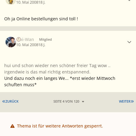
10. Mai 2008
18 J.
Oh ja Online bestellungen sind toll !
Ersteller-Statistik
Obi-Wan
Mitglied
10. Mai 2008
18 J.
hui und schon wieder nen schöner freier Tag wow ..
irgendwie is das mal richtig entspannend.
Und dazu noch ein langes We... *erst wieder Mittwoch
schuften muss*
ERSTE SEITE
L
ZURÜCK
SEITE 4 VON 120
WEITER
Thema ist für weitere Antworten gesperrt.