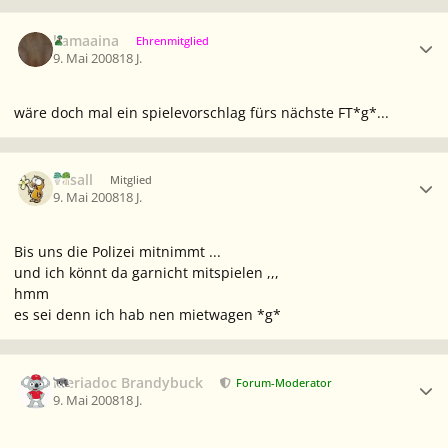
Ersteller-Statistik
kamaaina
Ehrenmitglied
9. Mai 2008
18 J.
wäre doch mal ein spielevorschlag fürs nächste FT*g*...
Ersteller-Statistik
Vasall
Mitglied
9. Mai 2008
18 J.
Bis uns die Polizei mitnimmt ...
und ich könnt da garnicht mitspielen ,,,
hmm
es sei denn ich hab nen mietwagen *g*
Ersteller-Statistik
Meriadoc Brandybuck
Forum-Moderator
9. Mai 2008
18 J.