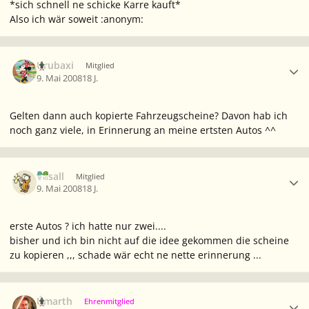
*sich schnell ne schicke Karre kauft*
Also ich wär soweit :anonym:
Ersteller-Statistik
Urubaxi
Mitglied
9. Mai 2008
18 J.
Gelten dann auch kopierte Fahrzeugscheine? Davon hab ich
noch ganz viele, in Erinnerung an meine ertsten Autos ^^
Ersteller-Statistik
Vasall
Mitglied
9. Mai 2008
18 J.
erste Autos ? ich hatte nur zwei....
bisher und ich bin nicht auf die idee gekommen die scheine
zu kopieren ,,, schade wär echt ne nette erinnerung ...
Ersteller-Statistik
Úmarth
Ehrenmitglied