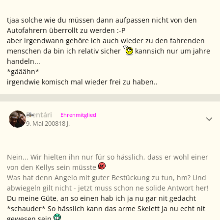
tjaa solche wie du müssen dann aufpassen nicht von den
Autofahrern überrollt zu werden :-P
aber irgendwann gehöre ich auch wieder zu den fahrenden
menschen da bin ich relativ sicher
kannsich nur um jahre
handeln...
*gääähn*
irgendwie komisch mal wieder frei zu haben..
Ersteller-Statistik
Elentári
Ehrenmitglied
9. Mai 2008
18 J.
Nein... Wir hielten ihn nur für so hässlich, dass er wohl einer
von den Kellys sein müsste
Was hat denn Angelo mit guter Bestückung zu tun, hm? Und
abwiegeln gilt nicht - jetzt muss schon ne solide Antwort her!
Du meine Güte, an so einen hab ich ja nu gar nit gedacht
*schauder* So hässlich kann das arme Skelett ja nu echt nit
gewesen sein