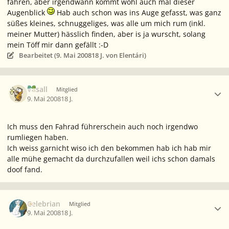
fahren, aber irgendwann kommt wohl auch mal dieser
Augenblick
Hab auch schon was ins Auge gefasst, was ganz
süßes kleines, schnuggeliges, was alle um mich rum (inkl.
meiner Mutter) hässlich finden, aber is ja wurscht, solang
mein Töff mir dann gefällt :-D
Bearbeitet (
9. Mai 2008
18 J.
von Elentári)
Ersteller-Statistik
Vasall
Mitglied
9. Mai 2008
18 J.
Ich muss den Fahrad führerschein auch noch irgendwo
rumliegen haben.
Ich weiss garnicht wiso ich den bekommen hab ich hab mir
alle mühe gemacht da durchzufallen weil ichs schon damals
doof fand.
Ersteller-Statistik
Celebrian
Mitglied
9. Mai 2008
18 J.