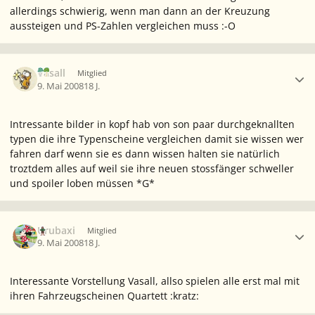
allerdings schwierig, wenn man dann an der Kreuzung
aussteigen und PS-Zahlen vergleichen muss :-O
Ersteller-Statistik
Vasall
Mitglied
9. Mai 2008
18 J.
Intressante bilder in kopf hab von son paar durchgeknallten
typen die ihre Typenscheine vergleichen damit sie wissen wer
fahren darf wenn sie es dann wissen halten sie natürlich
troztdem alles auf weil sie ihre neuen stossfänger schweller
und spoiler loben müssen *G*
Ersteller-Statistik
Urubaxi
Mitglied
9. Mai 2008
18 J.
Interessante Vorstellung Vasall, allso spielen alle erst mal mit
ihren Fahrzeugscheinen Quartett :kratz: