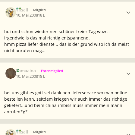
Ersteller-Statistik
Vasall
Mitglied
10. Mai 2008
18 J.
hui und schon wieder nen schöner freier Tag wow ..
irgendwie is das mal richtig entspannend.
hmm pizza liefer dienste .. das is der grund wiso ich da meist
nicht anrufen mag...
Ersteller-Statistik
kamaaina
Ehrenmitglied
10. Mai 2008
18 J.
bei uns gibt es gott sei dank nen lieferservice wo man online
bestellen kann, seitdem kriegen wir auch immer das richtige
geliefert...und beim china-imbiss muss immer mein mann
anrufen*g*
Ersteller-Statistik
Vasall
Mitglied