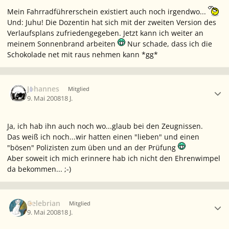
Mein Fahrradführerschein existiert auch noch irgendwo...
Und: Juhu! Die Dozentin hat sich mit der zweiten Version des
Verlaufsplans zufriedengegeben. Jetzt kann ich weiter an
meinem Sonnenbrand arbeiten
Nur schade, dass ich die
Schokolade net mit raus nehmen kann *gg*
Ersteller-Statistik
Johannes
Mitglied
9. Mai 2008
18 J.
Ja, ich hab ihn auch noch wo...glaub bei den Zeugnissen.
Das weiß ich noch...wir hatten einen "lieben" und einen
"bösen" Polizisten zum üben und an der Prüfung
Aber soweit ich mich erinnere hab ich nicht den Ehrenwimpel
da bekommen... ;-)
Ersteller-Statistik
Celebrian
Mitglied
9. Mai 2008
18 J.