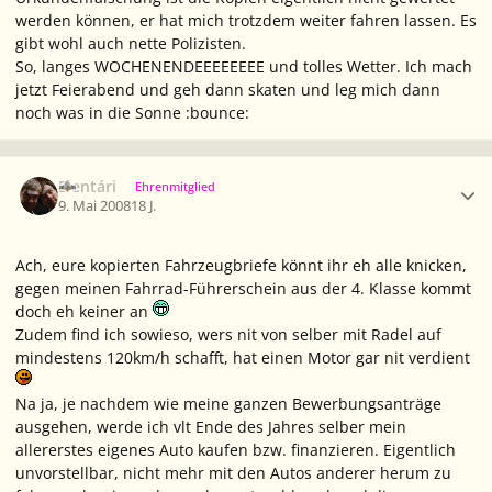
werden können, er hat mich trotzdem weiter fahren lassen. Es
gibt wohl auch nette Polizisten.
So, langes WOCHENENDEEEEEEEE und tolles Wetter. Ich mach
jetzt Feierabend und geh dann skaten und leg mich dann
noch was in die Sonne :bounce:
Ersteller-Statistik
Elentári
Ehrenmitglied
9. Mai 2008
18 J.
Ach, eure kopierten Fahrzeugbriefe könnt ihr eh alle knicken,
gegen meinen Fahrrad-Führerschein aus der 4. Klasse kommt
doch eh keiner an
Zudem find ich sowieso, wers nit von selber mit Radel auf
mindestens 120km/h schafft, hat einen Motor gar nit verdient
Na ja, je nachdem wie meine ganzen Bewerbungsanträge
ausgehen, werde ich vlt Ende des Jahres selber mein
allererstes eigenes Auto kaufen bzw. finanzieren. Eigentlich
unvorstellbar, nicht mehr mit den Autos anderer herum zu