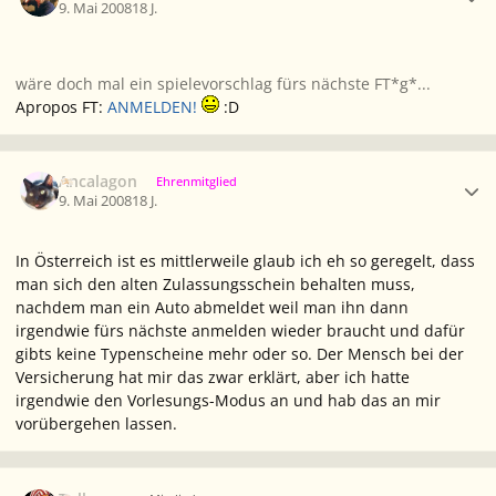
9. Mai 2008
18 J.
wäre doch mal ein spielevorschlag fürs nächste FT*g*...
Apropos FT:
ANMELDEN!
:D
Ersteller-Statistik
Ancalagon
Ehrenmitglied
9. Mai 2008
18 J.
In Österreich ist es mittlerweile glaub ich eh so geregelt, dass
man sich den alten Zulassungsschein behalten muss,
nachdem man ein Auto abmeldet weil man ihn dann
irgendwie fürs nächste anmelden wieder braucht und dafür
gibts keine Typenscheine mehr oder so. Der Mensch bei der
Versicherung hat mir das zwar erklärt, aber ich hatte
irgendwie den Vorlesungs-Modus an und hab das an mir
vorübergehen lassen.
Ersteller-Statistik