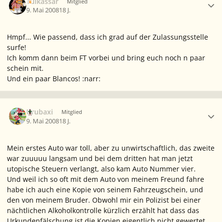
Tulkassar
Mitglied
9. Mai 2008
18 J.
Hmpf... Wie passend, dass ich grad auf der Zulassungsstelle
surfe!
Ich komm dann beim FT vorbei und bring euch noch n paar
schein mit.
Und ein paar Blancos! :narr:
Ersteller-Statistik
Urubaxi
Mitglied
9. Mai 2008
18 J.
Mein erstes Auto war toll, aber zu unwirtschaftlich, das zweite
war zuuuuu langsam und bei dem dritten hat man jetzt
utopische Steuern verlangt, also kam Auto Nummer vier.
Und weil ich so oft mit dem Auto von meinem Freund fahre
habe ich auch eine Kopie von seinem Fahrzeugschein, und
den von meinem Bruder. Obwohl mir ein Polizist bei einer
nächtlichen Alkoholkontrolle kürzlich erzählt hat dass das
Urkundenfälschung ist die Kopien eigentlich nicht gewertet