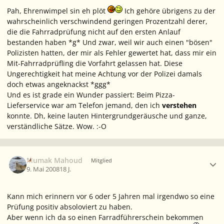
Pah, Ehrenwimpel sin eh plöt
Ich gehöre übrigens zu der
wahrscheinlich verschwindend geringen Prozentzahl derer,
die die Fahrradprüfung nicht auf den ersten Anlauf
bestanden haben *g* Und zwar, weil wir auch einen "bösen"
Polizisten hatten, der mir als Fehler gewertet hat, dass mir ein
Mit-Fahrradprüfling die Vorfahrt gelassen hat. Diese
Ungerechtigkeit hat meine Achtung vor der Polizei damals
doch etwas angeknackst *ggg*
Und es ist grade ein Wunder passiert: Beim Pizza-
Lieferservice war am Telefon jemand, den ich
verstehen
konnte. Dh, keine lauten Hintergrundgeräusche und ganze,
verständliche Sätze. Wow. :-O
Ersteller-Statistik
Mumak Mahoud
Mitglied
9. Mai 2008
18 J.
Kann mich erinnern vor 6 oder 5 Jahren mal irgendwo so eine
Prüfung positiv absoloviert zu haben.
Aber wenn ich da so einen Farradführerschein bekommen