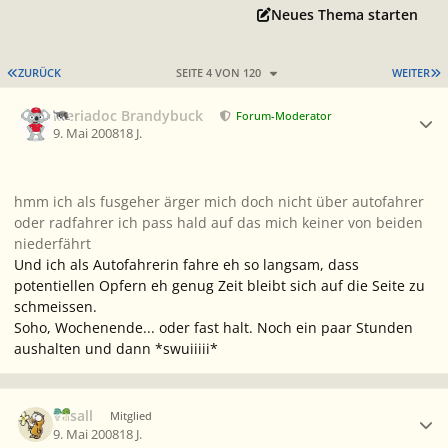
Neues Thema starten
ERSTE SEITE
L
ZURÜCK
SEITE 4 VON 120
WEITER
Ersteller-Statistik
Meriadoc Brandybuck
Forum-Moderator
9. Mai 2008
18 J.
hmm ich als fusgeher ärger mich doch nicht über autofahrer
oder radfahrer ich pass hald auf das mich keiner von beiden
niederfährt
Und ich als Autofahrerin fahre eh so langsam, dass
potentiellen Opfern eh genug Zeit bleibt sich auf die Seite zu
schmeissen.
Soho, Wochenende... oder fast halt. Noch ein paar Stunden
aushalten und dann *swuiiiii*
Ersteller-Statistik
Vasall
Mitglied
9. Mai 2008
18 J.