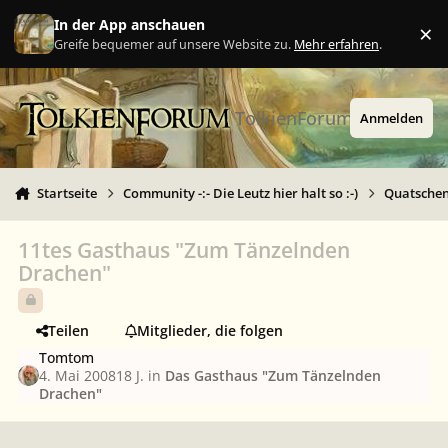
Zu Inhalt springen
In der App anschauen
×
Ig
Greife bequemer auf unsere Website zu.
Mehr erfahren
.
TolkienForum
Anmelden
Startseite
Community -:- Die Leutz hier halt so :-)
Quatschen 
11tes Gasthaus "Zum Tänzelnden
Drachen"
Teilen
Mitglieder, die folgen
Tomtom
4. Mai 2008
18 J.
in
Das Gasthaus "Zum Tänzelnden
Drachen"