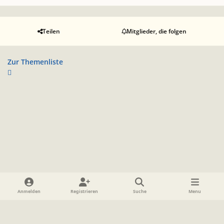
Teilen
Mitglieder, die folgen
Zur Themenliste
Heller Modus
Dunkler Modus
Systemeinstellung
Anmelden
Registrieren
Suche
Menu
Sprache
Datenschutzerklärung
Cookies
Impressum
www.TolkienForum.de
Powered by
Invision Community