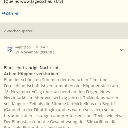
[Quelle: www.tagesschau.sf.tv]
Zitieren
2 Wochen später...
Ersteller-Statistik
Mandos
Mitglied
21. November 2006
19 J.
Eine sehr traurige Nachricht:
Achim Höppner verstorben
Eine der schönsten Stimmen der deutschen Film- und
Fernsehlandschaft ist verstummt: Achim Höppner starb am
18. November völlig überraschend an den Folgen eines
Herzinfarkts im Alter von sechzig Jahren. Tolkienfans war er
seit längerer Zeit als die Stimme Ian McKellens ein Begriff
(Gandalf in der Filmtrilogie) und es waren vor allem seine
bezaubernden Lesungen anderer tolkienscher Texte, wie etwa
Der Elbenstern und die Gesamtlesung des Silmarillion, die
ihm viele Bewunderer bescherten.