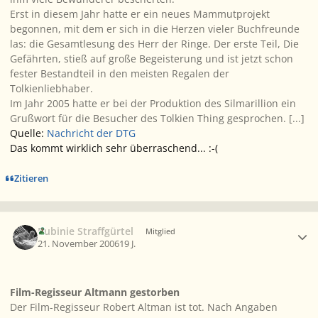
Erst in diesem Jahr hatte er ein neues Mammutprojekt
begonnen, mit dem er sich in die Herzen vieler Buchfreunde
las: die Gesamtlesung des Herr der Ringe. Der erste Teil, Die
Gefährten, stieß auf große Begeisterung und ist jetzt schon
fester Bestandteil in den meisten Regalen der
Tolkienliebhaber.
Im Jahr 2005 hatte er bei der Produktion des Silmarillion ein
Grußwort für die Besucher des Tolkien Thing gesprochen. [...]
Quelle:
Nachricht der DTG
Das kommt wirklich sehr überraschend... :-(
Zitieren
Ersteller-Statistik
Rubinie Straffgürtel
Mitglied
21. November 2006
19 J.
Film-Regisseur Altmann gestorben
Der Film-Regisseur Robert Altman ist tot. Nach Angaben