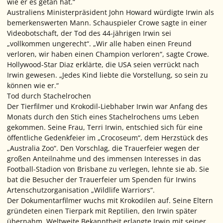
wie er es getan hat.“
Australiens Ministerpräsident John Howard würdigte Irwin als
bemerkenswerten Mann. Schauspieler Crowe sagte in einer
Videobotschaft, der Tod des 44-jährigen Irwin sei
„vollkommen ungerecht“. „Wir alle haben einen Freund
verloren, wir haben einen Champion verloren“, sagte Crowe.
Hollywood-Star Diaz erklärte, die USA seien verrückt nach
Irwin gewesen. „Jedes Kind liebte die Vorstellung, so sein zu
können wie er.“
Tod durch Stachelrochen
Der Tierfilmer und Krokodil-Liebhaber Irwin war Anfang des
Monats durch den Stich eines Stachelrochens ums Leben
gekommen. Seine Frau, Terri Irwin, entschied sich für eine
öffentliche Gedenkfeier im „Crocoseum“, dem Herzstück des
„Australia Zoo“. Den Vorschlag, die Trauerfeier wegen der
großen Anteilnahme und des immensen Interesses in das
Football-Stadion von Brisbane zu verlegen, lehnte sie ab. Sie
bat die Besucher der Trauerfeier um Spenden für Irwins
Artenschutzorganisation „Wildlife Warriors“.
Der Dokumentarfilmer wuchs mit Krokodilen auf. Seine Eltern
gründeten einen Tierpark mit Reptilien, den Irwin später
übernahm. Weltweite Bekanntheit erlangte Irwin mit seiner