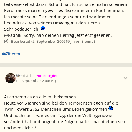
teilweise selbst daran Schuld hat. Ich schätze mal in so einem
Beruf muss man ein gewisses Risiko immer in Kauf nehmen.
Ich mochte seine Tiersendungen sehr und war immer
beeindruckt von seinem Umgang mit den Tieren.
Sehr bedauerlich.
@Padnik: Sorry, hab deinen Beitrag jetzt erst gesehen.
Bearbeitet (
5. September 2006
19 J.
von Elenna)
Zitieren
Ersteller-Statistik
Elentári
Ehrenmitglied
11. September 2006
19 J.
Auch wenn es eh alle mitbekommen...
Heute vor 5 Jahren sind bei den Terroranschlägen auf die
Twin Towers 2752 Menschen ums Leben gekommen
Und auch sonst war es ein Tag, der die Welt irgendwie
verändert hat und ungeahnte Folgen hatte...macht einen sehr
nachdenklich :-/