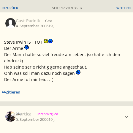
ERSTE SEITE
L
ZURÜCK
SEITE 17 VON 35
WEITER
Gast Padnik
Gast
4. September 2006
19 J.
Steve Irwin IST TOT
Der Arme
Der Mann hatte so viel freude am Leben. (so hatte ich den
eindruck)
Hab seine serie richtig gerne angeschaut.
Ohh was soll man dazu noch sagen
Der Arme tut mir leid. :-(
Zitieren
Ersteller-Statistik
Mortica
Ehrenmitglied
5. September 2006
19 J.