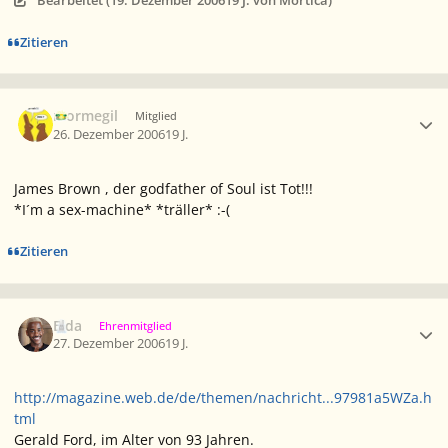
Zitieren
Ersteller-Statistik
mormegil
Mitglied
26. Dezember 2006
19 J.
James Brown , der godfather of Soul ist Tot!!!
*I´m a sex-machine* *träller* :-(
Zitieren
Ersteller-Statistik
Elda
Ehrenmitglied
27. Dezember 2006
19 J.
http://magazine.web.de/de/themen/nachricht...97981a5WZa.h
tml
Gerald Ford, im Alter von 93 Jahren.