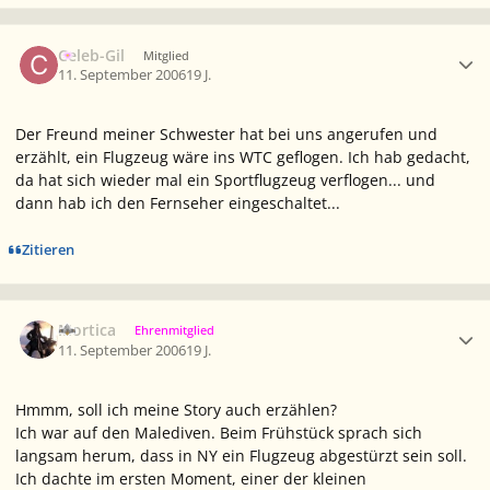
Ersteller-Statistik
Celeb-Gil
Mitglied
11. September 2006
19 J.
Der Freund meiner Schwester hat bei uns angerufen und
erzählt, ein Flugzeug wäre ins WTC geflogen. Ich hab gedacht,
da hat sich wieder mal ein Sportflugzeug verflogen... und
dann hab ich den Fernseher eingeschaltet...
Zitieren
Ersteller-Statistik
Mortica
Ehrenmitglied
11. September 2006
19 J.
Hmmm, soll ich meine Story auch erzählen?
Ich war auf den Malediven. Beim Frühstück sprach sich
langsam herum, dass in NY ein Flugzeug abgestürzt sein soll.
Ich dachte im ersten Moment, einer der kleinen