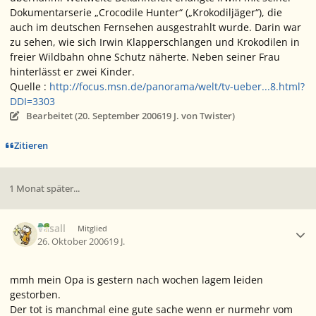
Dokumentarserie „Crocodile Hunter“ („Krokodiljäger“), die
auch im deutschen Fernsehen ausgestrahlt wurde. Darin war
zu sehen, wie sich Irwin Klapperschlangen und Krokodilen in
freier Wildbahn ohne Schutz näherte. Neben seiner Frau
hinterlässt er zwei Kinder.
Quelle :
http://focus.msn.de/panorama/welt/tv-ueber...8.html?
DDI=3303
Bearbeitet (
20. September 2006
19 J.
von Twister)
Zitieren
1 Monat später...
Ersteller-Statistik
Vasall
Mitglied
26. Oktober 2006
19 J.
mmh mein Opa is gestern nach wochen lagem leiden
gestorben.
Der tot is manchmal eine gute sache wenn er nurmehr vom