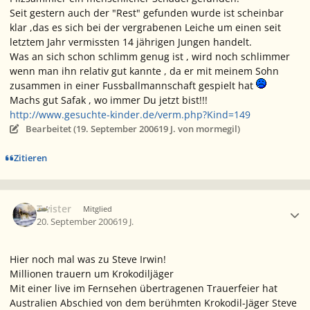
Seit gestern auch der "Rest" gefunden wurde ist scheinbar
klar ,das es sich bei der vergrabenen Leiche um einen seit
letztem Jahr vermissten 14 jährigen Jungen handelt.
Was an sich schon schlimm genug ist , wird noch schlimmer
wenn man ihn relativ gut kannte , da er mit meinem Sohn
zusammen in einer Fussballmannschaft gespielt hat
Machs gut Safak , wo immer Du jetzt bist!!!
http://www.gesuchte-kinder.de/verm.php?Kind=149
Bearbeitet (
19. September 2006
19 J.
von mormegil)
Zitieren
Ersteller-Statistik
Twister
Mitglied
20. September 2006
19 J.
Hier noch mal was zu Steve Irwin!
Millionen trauern um Krokodiljäger
Mit einer live im Fernsehen übertragenen Trauerfeier hat
Australien Abschied von dem berühmten Krokodil-Jäger Steve