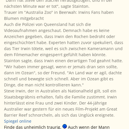
"Dann hat Steve den Stachel herausgezogen, und in der
nächsten Minute war er tot", sagte Stainton.
Trauer im "Australia Zoo" in Beerwah: Irwins Fans haben
Blumen mitgebracht
Auch die Polizei von Queensland hat sich die
Videoaufnahmen angeschaut. Demnach habe es keine
Anzeichen gegeben, dass Irwin den Rochen bedroht oder
eingeschüchtert habe. Experten hatten zuvor spekuliert, dass
das Tier Irwin tötete, weil es sich zwischen Kameramann und
dem Filmemacher eingesperrt gefühlt haben könnte.
Stainton sagte, dass Irwin einen derartigen Tod geahnt hatte.
"Wir haben immer gesagt, wenn er jemals dran sein sollte,
dann im Ozean", so der Freund. "An Land war er agil, dachte
schnell und bewegte sich schnell. Aber im Ozean gibt es
Dinge, die man nicht kontrollieren kann."
Steve Irwin, der in Australien als Nationalheld gilt, soll ein
Staatsbegräbnis erhalten, falls die Familie zustimmt. Irwin
hinterlässt eine Frau und zwei Kinder. Der 44-jährige
Australier war gestern für ein neues Film-Projekt am Great
Barrier Reef schnorcheln, als sich das Unglück ereignete.
Spiegel online
Finde das unheimlich traurig.
Auch wenn der Mann