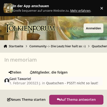
Zu Inhalt springen
In der App anschauen
×
Ig
Greife bequemer auf unsere Website zu.
Mehr erfahren
.
TolkienForum
Anmelden
Startseite
Community -:- Die Leutz hier halt so :-)
Quatschen 
In memoriam
Teilen
Mitglieder, die folgen
Gast Tawariel
1. Februar 2003
23 J.
in
Quatschen - PSST! nicht so laut!
Neues Thema starten
Auf Thema antworten