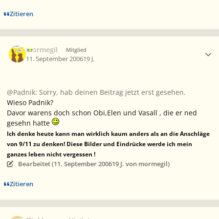
Zitieren
Ersteller-Statistik
mormegil
Mitglied
11. September 2006
19 J.
@Padnik: Sorry, hab deinen Beitrag jetzt erst gesehen.
Wieso Padnik?
Davor warens doch schon Obi,Elen und Vasall , die er ned
gesehn hatte
Ich denke heute kann man wirklich kaum anders als an die Anschläge
von 9/11 zu denken! Diese Bilder und Eindrücke werde ich mein
ganzes leben nicht vergessen !
Bearbeitet (
11. September 2006
19 J.
von mormegil)
Zitieren
Ersteller-Statistik