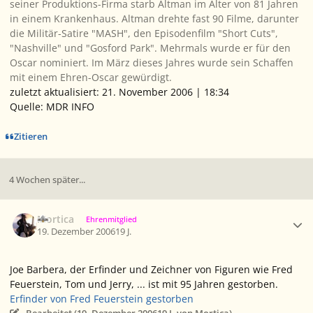
seiner Produktions-Firma starb Altman im Alter von 81 Jahren
in einem Krankenhaus. Altman drehte fast 90 Filme, darunter
die Militär-Satire "MASH", den Episodenfilm "Short Cuts",
"Nashville" und "Gosford Park". Mehrmals wurde er für den
Oscar nominiert. Im März dieses Jahres wurde sein Schaffen
mit einem Ehren-Oscar gewürdigt.
zuletzt aktualisiert: 21. November 2006 | 18:34
Quelle: MDR INFO
Zitieren
4 Wochen später...
Ersteller-Statistik
Mortica
Ehrenmitglied
19. Dezember 2006
19 J.
Joe Barbera, der Erfinder und Zeichner von Figuren wie Fred
Feuerstein, Tom und Jerry, ... ist mit 95 Jahren gestorben.
Erfinder von Fred Feuerstein gestorben
Bearbeitet (
19. Dezember 2006
19 J.
von Mortica)