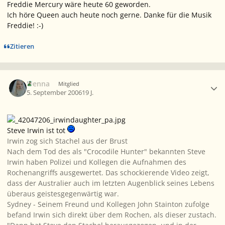
Freddie Mercury wäre heute 60 geworden.
Ich höre Queen auch heute noch gerne. Danke für die Musik
Freddie! :-)
Zitieren
Ersteller-Statistik
Elenna
Mitglied
5. September 2006
19 J.
Steve Irwin ist tot
Irwin zog sich Stachel aus der Brust
Nach dem Tod des als "Crocodile Hunter" bekannten Steve
Irwin haben Polizei und Kollegen die Aufnahmen des
Rochenangriffs ausgewertet. Das schockierende Video zeigt,
dass der Australier auch im letzten Augenblick seines Lebens
überaus geistesgegenwärtig war.
Sydney - Seinem Freund und Kollegen John Stainton zufolge
befand Irwin sich direkt über dem Rochen, als dieser zustach.