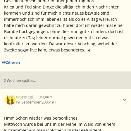
Geschichten von anderen über jenen Tag höre.
Krieg und Tod sind Dinge die alltäglich in den Nachrichten
kommen und sind für mich nichts neues bzw sie sind
immernoch schlimm, aber es ist als ob es Alltag wäre. Ich
habe mich daran gewöhnt zu hören dort ist wieder mal eine
Bombe hochgegangen, ohne dies nun gut zu finden, doch ist
es heute zu Tag leider normal geworden mit so etwas
konfrotiert zu werden. Da war dieser Anschlag, wobei der
Zweite sogar live kam, etwas besonderes. :-(
Zitieren
2 Wochen später...
Ersteller-Statistik
mormegil
Mitglied
19. September 2006
19 J.
Hmm Schon wieder was persönliches:
Mittwoch wurde bei uns in der Nähe im Wald von einem
Pilzsammler ein menschlicher Schädel gefunden!