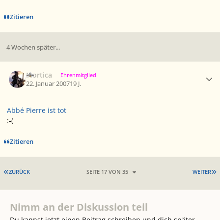
Zitieren
4 Wochen später...
Ersteller-Statistik
Mortica
Ehrenmitglied
22. Januar 2007
19 J.
Abbé Pierre ist tot
:-(
Zitieren
ERSTE SEITE
L
ZURÜCK
SEITE 17 VON 35
WEITER
Nimm an der Diskussion teil
Du kannst jetzt einen Beitrag schreiben und dich später