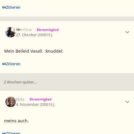
Zitieren
Ersteller-Statistik
Mortica
Ehrenmitglied
27. Oktober 2006
19 J.
Mein Beileid Vasall. :knuddel:
Zitieren
2 Wochen später...
Ersteller-Statistik
Elda
Ehrenmitglied
4. November 2006
19 J.
meins auch.
Zitieren