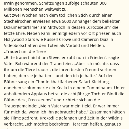
Irwin genommen. Schätzungen zufolge schauten 300
Millionen Menschen weltweit zu.
Gut zwei Wochen nach dem tödlichen Stich durch einen
Stachelrochen erwiesen etwa 5000 Anhänger dem beliebten
Dokumentarfilmer am Mittwoch in dessen „Crocoseum“ die
letzte Ehre. Neben Familienmitgliedern vor Ort priesen auch
Hollywood-Stars wie Russell Crowe und Cameron Diaz in
Videobotschaften den Toten als Vorbild und Helden.
„Trauert um die Tiere“
„Bitte trauert nicht um Steve, er ruht nun in Frieden“, sagte
Vater Bob während der Trauerfeier. „Aber ich möchte, dass
ihr um die Tiere trauert, die ihren besten Freund verloren
haben, den sie je hatten – und den ich je hatte.“ Auf der
Bühne sang ein Chor in khakifarbener Safari-Kleidung,
daneben schlummerte ein Koala in einem Gummibaum. Unter
anhaltendem Applaus betrat die achtjährige Tochter Bindi die
Bühne des „Crocoseums“ und richtete sich an die
Trauergemeinde: „Mein Vater war mein Held. Er war immer
für mich da, wenn ich ihn gebraucht habe.“ Zusammen hätten
sie Filme gedreht, Krokodile gefangen und Zeit in der Wildnis
verbracht. „Ich möchte bedrohten Tierarten helfen, genauso