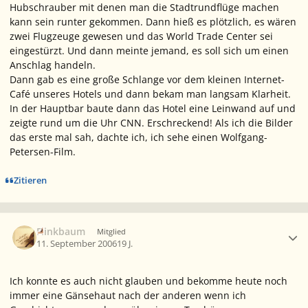
Hubschrauber mit denen man die Stadtrundflüge machen
kann sein runter gekommen. Dann hieß es plötzlich, es wären
zwei Flugzeuge gewesen und das World Trade Center sei
eingestürzt. Und dann meinte jemand, es soll sich um einen
Anschlag handeln.
Dann gab es eine große Schlange vor dem kleinen Internet-
Café unseres Hotels und dann bekam man langsam Klarheit.
In der Hauptbar baute dann das Hotel eine Leinwand auf und
zeigte rund um die Uhr CNN. Erschreckend! Als ich die Bilder
das erste mal sah, dachte ich, ich sehe einen Wolfgang-
Petersen-Film.
Zitieren
Ersteller-Statistik
Flinkbaum
Mitglied
11. September 2006
19 J.
Ich konnte es auch nicht glauben und bekomme heute noch
immer eine Gänsehaut nach der anderen wenn ich