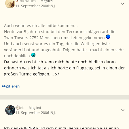
Flinkbaum
Mitglied
11. September 2006
19 J.
Auch wenn es eh alle mitbekommen...
Heute vor 5 Jahren sind bei den Terroranschlägen auf die
Twin Towers 2752 Menschen ums Leben gekommen
Und auch sonst war es ein Tag, der die Welt irgendwie
verändert hat und ungeahnte Folgen hatte...macht einen sehr
nachdenklich
Da hast du recht ich kann mich heute noch bildlich daran
erinnern was ich tat als ich hörte ein Flugzeug sei in einen der
großen Türme geflogen.... :-/
Zitieren
Ersteller-Statistik
Aset
Mitglied
11. September 2006
19 J.
Ich denke JEDER wird sich nur zu genau erinnern was er an