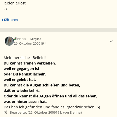
leiden erlöst.
:-/
Zitieren
Ersteller-Statistik
Elenna
Mitglied
26. Oktober 2006
19 J.
Mein herzliches Beileid!
Du kannst Tränen vergießen,
weil er gegangen ist,
oder Du kannst lächeln,
weil er gelebt hat,
Du kannst die Augen schließen und beten,
daß er wiederkehrt,
Oder du kannst die Augen öffnen und all das sehen,
was er hinterlassen hat.
Das hab ich gefunden und fand es irgendwie schön. :-(
Bearbeitet (
26. Oktober 2006
19 J.
von Elenna)