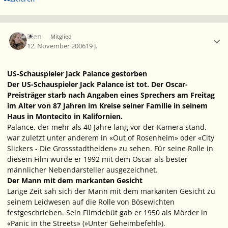
Ersteller-Statistik
Elen
Mitglied
12. November 2006
19 J.
US-Schauspieler Jack Palance gestorben
Der US-Schauspieler Jack Palance ist tot. Der Oscar-
Preisträger starb nach Angaben eines Sprechers am Freitag
im Alter von 87 Jahren im Kreise seiner Familie in seinem
Haus in Montecito in Kalifornien.
Palance, der mehr als 40 Jahre lang vor der Kamera stand,
war zuletzt unter anderem in «Out of Rosenheim» oder «City
Slickers - Die Grossstadthelden» zu sehen. Für seine Rolle in
diesem Film wurde er 1992 mit dem Oscar als bester
männlicher Nebendarsteller ausgezeichnet.
Der Mann mit dem markanten Gesicht
Lange Zeit sah sich der Mann mit dem markanten Gesicht zu
seinem Leidwesen auf die Rolle von Bösewichten
festgeschrieben. Sein Filmdebüt gab er 1950 als Mörder in
«Panic in the Streets» (»Unter Geheimbefehl»).