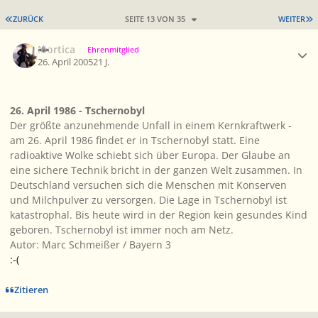
ERSTE SEITE
L
ZURÜCK
SEITE 13 VON 35
WEITER
Ersteller-Statistik
Mortica
Ehrenmitglied
26. April 2005
21 J.
26. April 1986 - Tschernobyl
Der größte anzunehmende Unfall in einem Kernkraftwerk -
am 26. April 1986 findet er in Tschernobyl statt. Eine
radioaktive Wolke schiebt sich über Europa. Der Glaube an
eine sichere Technik bricht in der ganzen Welt zusammen. In
Deutschland versuchen sich die Menschen mit Konserven
und Milchpulver zu versorgen. Die Lage in Tschernobyl ist
katastrophal. Bis heute wird in der Region kein gesundes Kind
geboren. Tschernobyl ist immer noch am Netz.
Autor: Marc Schmeißer / Bayern 3
:-(
Zitieren