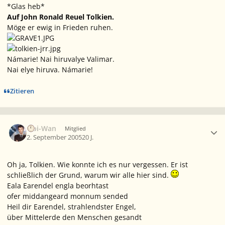
*Glas heb*
Auf John Ronald Reuel Tolkien.
Möge er ewig in Frieden ruhen.
Námarie! Nai hiruvalye Valimar.
Nai elye hiruva. Námarie!
Zitieren
Ersteller-Statistik
Obi-Wan
Mitglied
2. September 2005
20 J.
Oh ja, Tolkien. Wie konnte ich es nur vergessen. Er ist
schließlich der Grund, warum wir alle hier sind.
Eala Earendel engla beorhtast
ofer middangeard monnum sended
Heil dir Earendel, strahlendster Engel,
über Mittelerde den Menschen gesandt