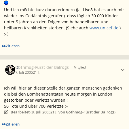
Und ich möchte kurz daran erinnern (ja, Live8 hat es auch mir
wieder ins Gedächtnis gerufen), dass täglich 30.000 Kinder
unter 5 Jahren an den Folgen von behandelbaren und
heilbaren Krankheiten sterben. (Siehe auch
www.unicef.de
.)
:-(
Zitieren
Ersteller-Statistik
Gothmog-Fürst der Balrogs
Mitglied
7. Juli 2005
21 J.
Ich will hier an dieser Stelle der ganzen menschen gedenken
die bei den Bombenattentaten heute morgen in London
gestorben oder verletzt wurden :
50 Tote und über 700 Verletzte :-(
Bearbeitet (
8. Juli 2005
21 J.
von Gothmog-Fürst der Balrogs)
Zitieren