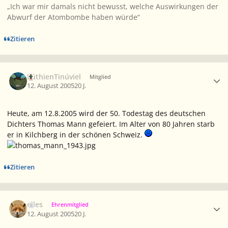
„Ich war mir damals nicht bewusst, welche Auswirkungen der
Abwurf der Atombombe haben würde“
Zitieren
Ersteller-Statistik
LúthienTinúviel
Mitglied
12. August 2005
20 J.
Heute, am 12.8.2005 wird der 50. Todestag des deutschen
Dichters Thomas Mann gefeiert. Im Alter von 80 Jahren starb
er in Kilchberg in der schönen Schweiz.
Zitieren
Ersteller-Statistik
elles
Ehrenmitglied
12. August 2005
20 J.