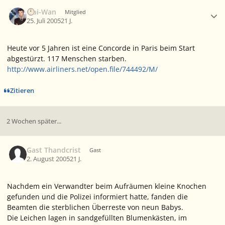
Ersteller-Statistik
Obi-Wan
Mitglied
25. Juli 2005
21 J.
Heute vor 5 Jahren ist eine Concorde in Paris beim Start
abgestürzt. 117 Menschen starben.
http://www.airliners.net/open.file/744492/M/
Zitieren
2 Wochen später...
Gast Thandcrist
Gast
2. August 2005
21 J.
Nachdem ein Verwandter beim Aufräumen kleine Knochen
gefunden und die Polizei informiert hatte, fanden die
Beamten die sterblichen Überreste von neun Babys.
Die Leichen lagen in sandgefüllten Blumenkästen, im