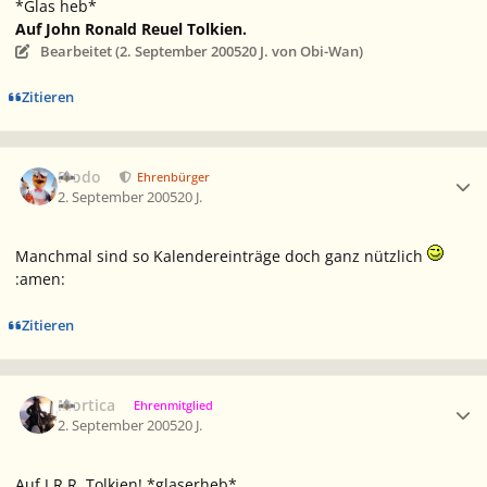
*Glas heb*
Auf John Ronald Reuel Tolkien.
Bearbeitet (
2. September 2005
20 J.
von Obi-Wan)
Zitieren
Ersteller-Statistik
Frodo
Ehrenbürger
2. September 2005
20 J.
Manchmal sind so Kalendereinträge doch ganz nützlich
:amen:
Zitieren
Ersteller-Statistik
Mortica
Ehrenmitglied
2. September 2005
20 J.
Auf J.R.R. Tolkien! *glaserheb*