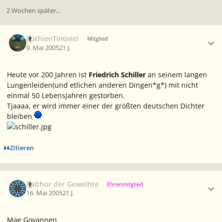
2 Wochen später...
Ersteller-Statistik
LúthienTinúviel
Mitglied
9. Mai 2005
21 J.
Heute vor 200 Jahren ist
Friedrich Schiller
an seinem langen
Lungenleiden(und etlichen anderen Dingen*g*) mit nicht
einmal 50 Lebensjahren gestorben.
Tjaaaa, er wird immer einer der größten deutschen Dichter
bleiben
Zitieren
Ersteller-Statistik
Balthor der Geweihte
Ehrenmitglied
16. Mai 2005
21 J.
Mae Govannen