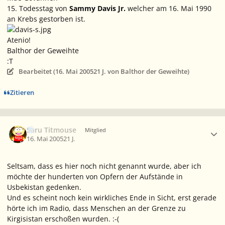
15. Todesstag von
Sammy Davis Jr.
welcher am 16. Mai 1990
an Krebs gestorben ist.
Atenio!
Balthor der Geweihte
:T
Bearbeitet (
16. Mai 2005
21 J.
von Balthor der Geweihte)
Zitieren
Ersteller-Statistik
Saru Titmouse
Mitglied
16. Mai 2005
21 J.
Seltsam, dass es hier noch nicht genannt wurde, aber ich
möchte der hunderten von Opfern der Aufstände in
Usbekistan gedenken.
Und es scheint noch kein wirkliches Ende in Sicht, erst gerade
hörte ich im Radio, dass Menschen an der Grenze zu
Kirgisistan erschoßen wurden. :-(