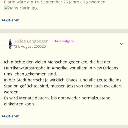
Clarin wäre am 14. September 76 Jahre alt geworden.
Zitieren
Ersteller-Statistik
Beleg Langbogen
Ehrenmitglied
31. August 2005
20 J.
Ich möchte den vielen Menschen gedenken, die bei der
Hurrikan-Katastrophe in Amerika, vor allem in New Orleans
ums leben gekommen sind.
In der Stadt herrscht ja wirklich Chaos. Und alle Leute die ins
Stadion geflüchtet sind, müssen jetzt von dort auch evakuiert
werden.
Es wird Monate dauern, bis dort wieder normalzustand
einkehren kann.
Zitieren