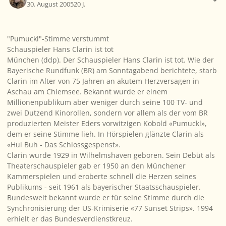
30. August 2005
20 J.
"Pumuckl"-Stimme verstummt
Schauspieler Hans Clarin ist tot
München (ddp). Der Schauspieler Hans Clarin ist tot. Wie der
Bayerische Rundfunk (BR) am Sonntagabend berichtete, starb
Clarin im Alter von 75 Jahren an akutem Herzversagen in
Aschau am Chiemsee. Bekannt wurde er einem
Millionenpublikum aber weniger durch seine 100 TV- und
zwei Dutzend Kinorollen, sondern vor allem als der vom BR
produzierten Meister Eders vorwitzigen Kobold «Pumuckl»,
dem er seine Stimme lieh. In Hörspielen glänzte Clarin als
«Hui Buh - Das Schlossgespenst».
Clarin wurde 1929 in Wilhelmshaven geboren. Sein Debüt als
Theaterschauspieler gab er 1950 an den Münchener
Kammerspielen und eroberte schnell die Herzen seines
Publikums - seit 1961 als bayerischer Staatsschauspieler.
Bundesweit bekannt wurde er für seine Stimme durch die
Synchronisierung der US-Krimiserie «77 Sunset Strips». 1994
erhielt er das Bundesverdienstkreuz.