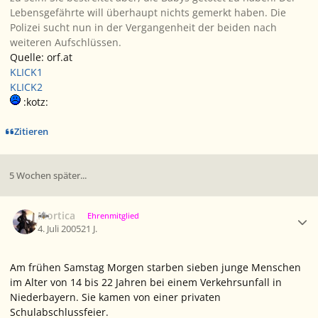
Lebensgefährte will überhaupt nichts gemerkt haben. Die
Polizei sucht nun in der Vergangenheit der beiden nach
weiteren Aufschlüssen.
Quelle: orf.at
KLICK1
KLICK2
:kotz:
Zitieren
5 Wochen später...
Ersteller-Statistik
Mortica
Ehrenmitglied
4. Juli 2005
21 J.
Am frühen Samstag Morgen starben sieben junge Menschen
im Alter von 14 bis 22 Jahren bei einem Verkehrsunfall in
Niederbayern. Sie kamen von einer privaten
Schulabschlussfeier.