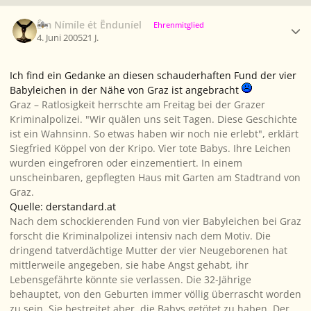
Ersteller-Statistik
Êm Nímíle ét Ënduníel
Ehrenmitglied
4. Juni 2005
21 J.
Ich find ein Gedanke an diesen schauderhaften Fund der vier
Babyleichen in der Nähe von Graz ist angebracht
Graz – Ratlosigkeit herrschte am Freitag bei der Grazer
Kriminalpolizei. "Wir quälen uns seit Tagen. Diese Geschichte
ist ein Wahnsinn. So etwas haben wir noch nie erlebt", erklärt
Siegfried Köppel von der Kripo. Vier tote Babys. Ihre Leichen
wurden eingefroren oder einzementiert. In einem
unscheinbaren, gepflegten Haus mit Garten am Stadtrand von
Graz.
Quelle: derstandard.at
Nach dem schockierenden Fund von vier Babyleichen bei Graz
forscht die Kriminalpolizei intensiv nach dem Motiv. Die
dringend tatverdächtige Mutter der vier Neugeborenen hat
mittlerweile angegeben, sie habe Angst gehabt, ihr
Lebensgefährte könnte sie verlassen. Die 32-Jährige
behauptet, von den Geburten immer völlig überrascht worden
zu sein. Sie bestreitet aber, die Babys getötet zu haben. Der