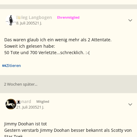
Ersteller-Statistik
Beleg Langbogen
Ehrenmitglied
8. Juli 2005
21 J.
Das waren glaub ich ein wenig mehr als 2 Attentate.
Soweit ich gelesen habe:
50 Tote und 700 Verletzte...schrecklich. :-(
Zitieren
2 Wochen später...
Ersteller-Statistik
Canard
Mitglied
21. Juli 2005
21 J.
Jimmy Doohan ist tot
Gestern verstarb Jimmy Doohan besser bekannt als Scotty von
Star Trek