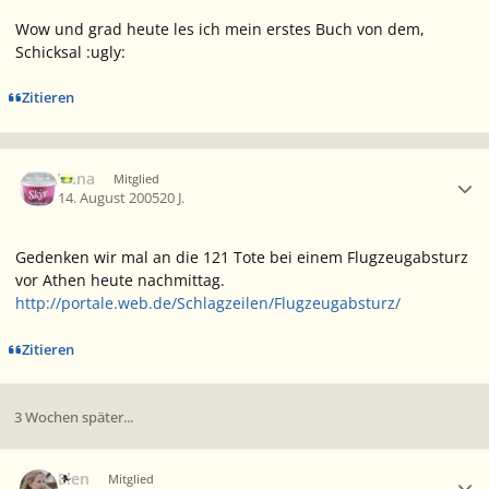
Wow und grad heute les ich mein erstes Buch von dem,
Schicksal :ugly:
Zitieren
Ersteller-Statistik
Vana
Mitglied
14. August 2005
20 J.
Gedenken wir mal an die 121 Tote bei einem Flugzeugabsturz
vor Athen heute nachmittag.
http://portale.web.de/Schlagzeilen/Flugzeugabsturz/
Zitieren
3 Wochen später...
Ersteller-Statistik
Elen
Mitglied