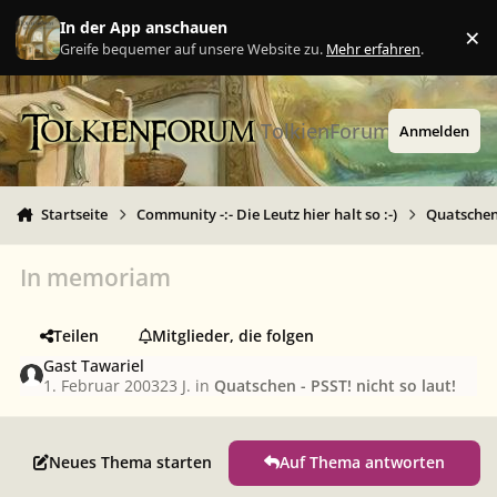
Zu Inhalt springen
In der App anschauen
×
Ig
Greife bequemer auf unsere Website zu.
Mehr erfahren
.
TolkienForum
Anmelden
Startseite
Community -:- Die Leutz hier halt so :-)
Quatschen 
In memoriam
Teilen
Mitglieder, die folgen
Gast Tawariel
1. Februar 2003
23 J.
in
Quatschen - PSST! nicht so laut!
Neues Thema starten
Auf Thema antworten