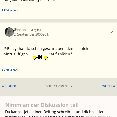
Zitieren
Ersteller-Statistik
Elenna
Mitglied
2. September 2005
20 J.
@Beleg: hat du schön geschrieben, dem ist nichts
hinzuzufügen...
*auf Tolkien*
Zitieren
ERSTE SEITE
L
ZURÜCK
SEITE 13 VON 35
WEITER
Nimm an der Diskussion teil
Du kannst jetzt einen Beitrag schreiben und dich später