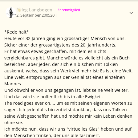
Ersteller-Statistik
Beleg Langbogen
Ehrenmitglied
2. September 2005
20 J.
*Rede halt*
Heute vor 32 Jahren ging ein grossartiger Mensch von uns.
Sicher einer der grossartigstens des 20. Jahrhunderts.
Er hat etwas etwas geschaffen, mit dem es nichts
vergleichbares gibt. Manche würde es vielleicht als ein Buch
bezeichen, aber jeder, der sich ein bischen mit Tolkien
auskennt, weiss, dass sein Werk viel mehr ist: Es ist eine Welt.
Eine Welt, entsprungen aus der Genialität eines einzelnen
Mannes.
Und obwohl er von uns gegangen ist, lebt seine Welt weiter.
Und das wird sie hoffentlich bis in alle Ewigkeit.
The road goes ever on...
, um es mit seinen eigenen Worten zu
sagen. Ich jedenfalls bin zutiefst dankbar, dass uns Tolkien
seine Welt geschaffen hat und möchte mir kein Leben denken
ohne sie.
Ich möchte nun, dass wir uns "virtuelles Glas" heben und auf
den Menschen trinken, der uns alle fasziniert.