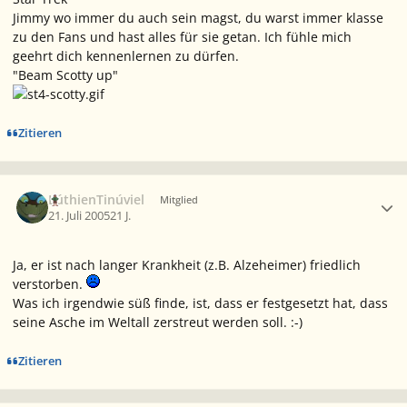
Jimmy wo immer du auch sein magst, du warst immer klasse
zu den Fans und hast alles für sie getan. Ich fühle mich
geehrt dich kennenlernen zu dürfen.
"Beam Scotty up"
Zitieren
Ersteller-Statistik
LúthienTinúviel
Mitglied
21. Juli 2005
21 J.
Ja, er ist nach langer Krankheit (z.B. Alzeheimer) friedlich
verstorben.
Was ich irgendwie süß finde, ist, dass er festgesetzt hat, dass
seine Asche im Weltall zerstreut werden soll. :-)
Zitieren