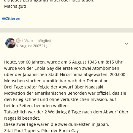
Machs gut!
Zitieren
Ersteller-Statistik
Obi-Wan
Mitglied
6. August 2005
21 J.
Heute, vor 60 Jahren, wurde am 6 August 1945 um 8:15 Uhr
wurde von der Enola Gay die erste von zwei Atombomben
über der Japanischen Stadt Hiroschima abgeworfen. 200.000
Menschen starben unmittelbar nach der Detonation.
Drei Tage später folgte der Abwurf über Nagasaki.
Motivation der amerikanischen Behörden war offiziel, das sie
den Krieg schnell und ohne verlustreichen Invasion, auf
beiden Seiten, beenden wollten.
Tatsächlich war der 2 Weltkrieg 8 Tage nach dem Abwurf über
Nagasiki beendet.
Diese zwei Tage waren die zwei dunkelsten in Japan.
Zitat Paul Tippets, Pilot der Enola Gay