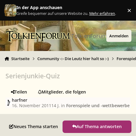
Zu Inhalt springen
In der App anschauen
×
Ig
Greife bequemer auf unsere Website zu.
Mehr erfahren
.
TolkienForum
Anmelden
Startseite
Community -:- Die Leutz hier halt so :-)
Forenspie
Serienjunkie-Quiz
Teilen
Mitglieder, die folgen
harfner
16. November 2011
14 J.
in
Forenspiele und -wettbewerbe
Neues Thema starten
Auf Thema antworten