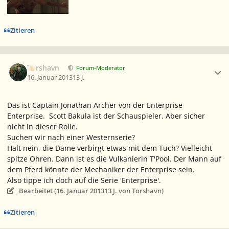
Zitieren
Ersteller-Statistik
Torshavn
Forum-Moderator
16. Januar 2013
13 J.
Das ist Captain Jonathan Archer von der Enterprise
Enterprise. Scott Bakula ist der Schauspieler. Aber sicher
nicht in dieser Rolle.
Suchen wir nach einer Westernserie?
Halt nein, die Dame verbirgt etwas mit dem Tuch? Vielleicht
spitze Ohren. Dann ist es die Vulkanierin T'Pool. Der Mann auf
dem Pferd könnte der Mechaniker der Enterprise sein.
Also tippe ich doch auf die Serie 'Enterprise'.
Bearbeitet (
16. Januar 2013
13 J.
von Torshavn)
Zitieren