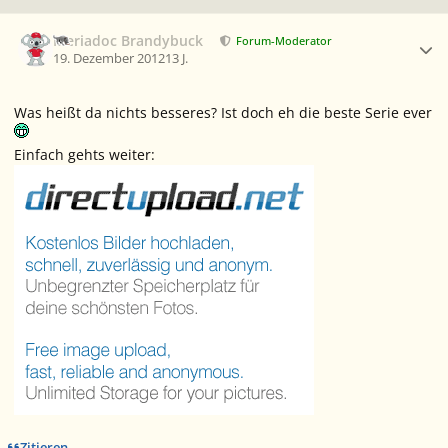
Ersteller-Statistik
Meriadoc Brandybuck
Forum-Moderator
19. Dezember 2012
13 J.
Was heißt da nichts besseres? Ist doch eh die beste Serie ever
Einfach gehts weiter:
Zitieren