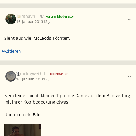
Ersteller-Statistik
Torshavn
Forum-Moderator
16. Januar 2013
13 J.
Sieht aus wie 'McLeods Töchter'.
Zitieren
Ersteller-Statistik
Thuringwethil
Rolemaster
16. Januar 2013
13 J.
Nein leider nicht, kleiner Tipp: die Dame auf dem Bild verbirgt
mit ihrer Kopfbedeckung etwas.
Und noch ein Bild: