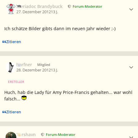
Ersteller-Statistik
Meriadoc Brandybuck
Forum-Moderator
27. Dezember 2012
13 J.
Ich schätze Bilder gibts dann im neuen Jahr wieder ;-)
Zitieren
Ersteller-Statistik
harfner
Mitglied
28. Dezember 2012
13 J.
ERSTELLER
Huch, hab die Lady für
Amy Price-Francis
gehalten... war wohl
falsch...
Zitieren
Ersteller-Statistik
Torshavn
Forum-Moderator