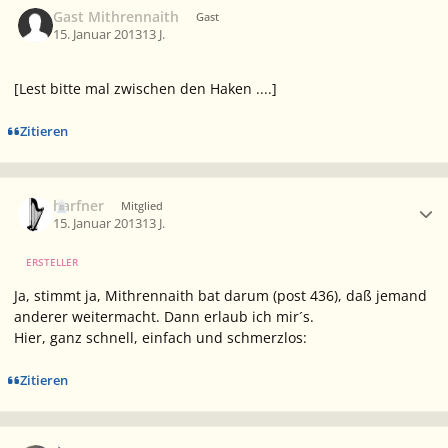
Gast Mithrennaith
Gast
15. Januar 2013
13 J.
[Lest bitte mal zwischen den Haken ....]
Zitieren
Ersteller-Statistik
harfner
Mitglied
15. Januar 2013
13 J.
ERSTELLER
Ja, stimmt ja,
Mithrennaith
bat darum (post 436), daß jemand
anderer weitermacht. Dann erlaub ich mir´s.
Hier, ganz schnell, einfach und schmerzlos:
Zitieren
Ersteller-Statistik