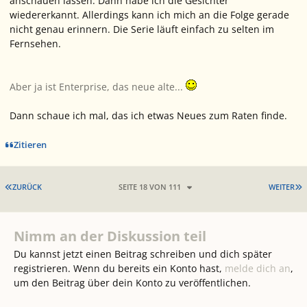
anschauen lassen. Dann habe ich die Gesichter
wiedererkannt. Allerdings kann ich mich an die Folge gerade
nicht genau erinnern. Die Serie läuft einfach zu selten im
Fernsehen.
Aber ja ist Enterprise, das neue alte...
Dann schaue ich mal, das ich etwas Neues zum Raten finde.
Zitieren
ERSTE SEITE
L
ZURÜCK
SEITE 18 VON 111
WEITER
Nimm an der Diskussion teil
Du kannst jetzt einen Beitrag schreiben und dich später
registrieren. Wenn du bereits ein Konto hast,
melde dich an
,
um den Beitrag über dein Konto zu veröffentlichen.