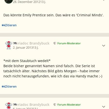
28. Dezember 2012
13 J.
Das könnte Emily Prentice sein. Das wäre es 'Criminal Minds'.
Zitieren
Ersteller-Statistik
Meriadoc Brandybuck
Forum-Moderator
2. Januar 2013
13 J.
*mit dem Staubtuch wedelt*
Beide bisher genanntet Namen sind falsch. Die Serie ist
tatsächlich älter. Nächstes Bild gibts Morgen - habe immer
noch nicht herausgefunden, wie ich das via Handy mache ;-)
Zitieren
Ersteller-Statistik
Meriadoc Brandybuck
Forum-Moderator
6. Januar 2013
13 J.