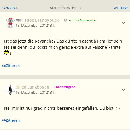
ERSTE SEITE
L
ZURÜCK
SEITE 18 VON 111
WEITER
Ersteller-Statistik
Meriadoc Brandybuck
Forum-Moderator
18. Dezember 2012
13 J.
Ist das jetzt die Revanche? Das dürfte "Fascht ä Familie" sein
(es sei denn, du lockst mich gerade extra auf Falsche Fährte
)
Zitieren
Ersteller-Statistik
Beleg Langbogen
Ehrenmitglied
18. Dezember 2012
13 J.
Ne, mir ist nur grad nichts besseres eingefallen. Du bist. ;-)
Zitieren