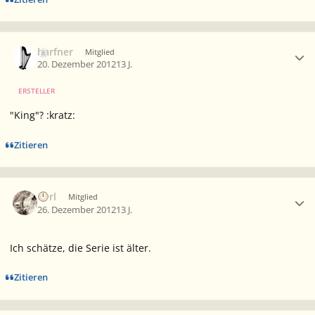
Ersteller-Statistik
harfner
Mitglied
20. Dezember 2012
13 J.
ERSTELLER
"King"
? :kratz:
Zitieren
Ersteller-Statistik
Eorl
Mitglied
26. Dezember 2012
13 J.
Ich schätze, die Serie ist älter.
Zitieren