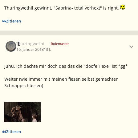
Thuringwethil gewinnt, "Sabrina- total verhext" is right.
Zitieren
Ersteller-Statistik
Thuringwethil
Rolemaster
16. Januar 2013
13 J.
Juhu, ich dachte mir doch das das die "doofe Hexe" ist *gg*
Weiter (wie immer mit meinen fiesen selbst gemachten
Schnappschüssen)
Zitieren