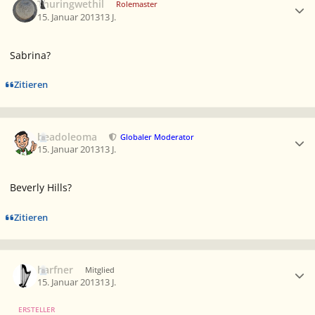
Thuringwethil
Rolemaster
15. Januar 2013
13 J.
Sabrina?
Zitieren
Ersteller-Statistik
beadoleoma
Globaler Moderator
15. Januar 2013
13 J.
Beverly Hills?
Zitieren
Ersteller-Statistik
harfner
Mitglied
15. Januar 2013
13 J.
ERSTELLER