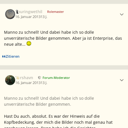
Ersteller-Statistik
Thuringwethil
Rolemaster
16. Januar 2013
13 J.
Manno zu schnell! Und dabei habe ich so dolle
unverräterische Bilder genommen. Aber ja ist Enterprise, das
neue alte...
Zitieren
Ersteller-Statistik
Torshavn
Forum-Moderator
16. Januar 2013
13 J.
Manno zu schnell! Und dabei habe ich so dolle
unverräterische Bilder genommen.
Hast Du auch, absolut. Es war der Hinweis auf die
Kopfbedeckung, der mich die Bilder noch mal genau hat