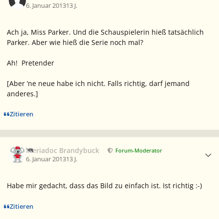
6. Januar 2013
13 J.
Ach ja, Miss Parker. Und die Schauspielerin hieß tatsächlich
Parker. Aber wie hieß die Serie noch mal?
Ah!
Pretender
[Aber ’ne neue habe ich nicht. Falls richtig, darf jemand
anderes.]
Zitieren
Ersteller-Statistik
Meriadoc Brandybuck
Forum-Moderator
6. Januar 2013
13 J.
Habe mir gedacht, dass das Bild zu einfach ist. Ist richtig :-)
Zitieren