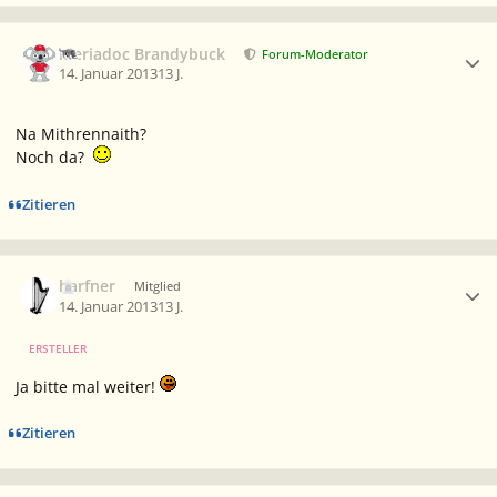
Ersteller-Statistik
Meriadoc Brandybuck
Forum-Moderator
14. Januar 2013
13 J.
Na Mithrennaith?
Noch da?
Zitieren
Ersteller-Statistik
harfner
Mitglied
14. Januar 2013
13 J.
ERSTELLER
Ja bitte mal weiter!
Zitieren