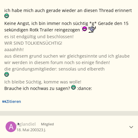
ich habe mich auch gerade wieder an diesen Thread erinnert
Keine Angst, ich bin immer noch süchtig *g* Gerade den 15
sekündigen Rotk Trailer reingezogen
es ist endgültig und beschlossen!
WIR SIND TOLKIENSÜCHTIG!
aaaahhh!
aus diesem grund suchen wir gleichgesinnte und ich glaube
wir werden in diesem forum noch so einige finden!
die gründungsmitglieder: sensolas und elbereth
Ich bleibe Süchtig, komme was wolle!
Brauche ich nochwas zu sagen?
:dance:
Zitieren
Ersteller-Statistik
Aglandiel
Mitglied
18. Mai 2003
23 J.