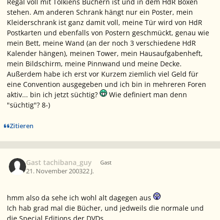
Regal voll mit Tolkiens Büchern ist und in dem HdR Boxen
stehen. Am anderen Schrank hängt nur ein Poster, mein
Kleiderschrank ist ganz damit voll, meine Tür wird von HdR
Postkarten und ebenfalls von Postern geschmückt, genau wie
mein Bett, meine Wand (an der noch 3 verschiedene HdR
Kalender hängen), meinen Tower, mein Hausaufgabenheft,
mein Bildschirm, meine Pinnwand und meine Decke.
Außerdem habe ich erst vor Kurzem ziemlich viel Geld für
eine Convention ausgegeben und ich bin in mehreren Foren
aktiv... bin ich jetzt süchtig?
Wie definiert man denn
"süchtig"? 8-)
Zitieren
Gast tachibana_guy
Gast
21. November 2003
22 J.
hmm also da sehe ich wohl alt dagegen aus
Ich hab grad mal die Bücher, und jedweils die normale und
die Special Editions der DVDs.