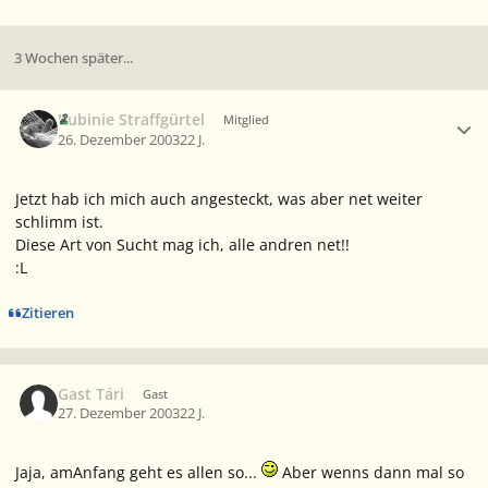
3 Wochen später...
Ersteller-Statistik
Rubinie Straffgürtel
Mitglied
26. Dezember 2003
22 J.
Jetzt hab ich mich auch angesteckt, was aber net weiter
schlimm ist.
Diese Art von Sucht mag ich, alle andren net!!
:L
Zitieren
Gast Tári
Gast
27. Dezember 2003
22 J.
Jaja, amAnfang geht es allen so...
Aber wenns dann mal so