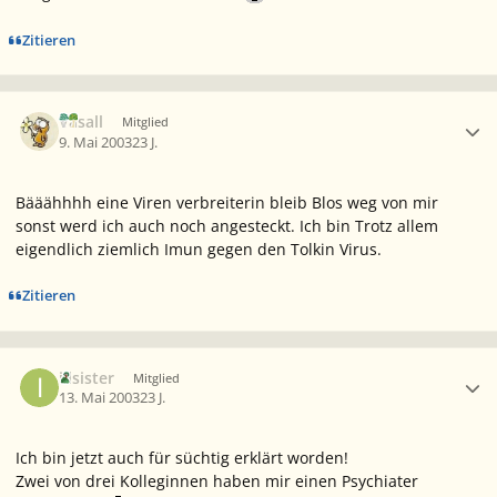
Zitieren
Ersteller-Statistik
Vasall
Mitglied
9. Mai 2003
23 J.
Bääähhhh eine Viren verbreiterin bleib Blos weg von mir
sonst werd ich auch noch angesteckt. Ich bin Trotz allem
eigendlich ziemlich Imun gegen den Tolkin Virus.
Zitieren
Ersteller-Statistik
illsister
Mitglied
13. Mai 2003
23 J.
Ich bin jetzt auch für süchtig erklärt worden!
Zwei von drei Kolleginnen haben mir einen Psychiater