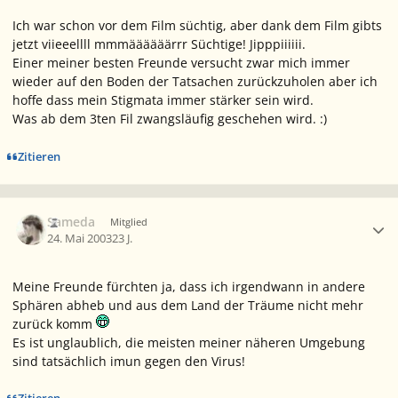
Ich war schon vor dem Film süchtig, aber dank dem Film gibts
jetzt viieeellll mmmäääääärrr Süchtige! Jipppiiiiii.
Einer meiner besten Freunde versucht zwar mich immer
wieder auf den Boden der Tatsachen zurückzuholen aber ich
hoffe dass mein Stigmata immer stärker sein wird.
Was ab dem 3ten Fil zwangsläufig geschehen wird. :)
Zitieren
Ersteller-Statistik
Sameda
Mitglied
24. Mai 2003
23 J.
Meine Freunde fürchten ja, dass ich irgendwann in andere
Sphären abheb und aus dem Land der Träume nicht mehr
zurück komm
Es ist unglaublich, die meisten meiner näheren Umgebung
sind tatsächlich imun gegen den Virus!