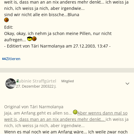
weit is, dass man an an nix anderes mehr denkt... ich weiss ja
nich, ich weiss ja nich, aber irgendwie...
sind wir nicht alle ein bissche...Bluna
Edit:
Okay, okay, ich nehm ja schon meine Pillen, nur nicht
aufregen...
- Editiert von Tári Narmolanya am 27.12.2003, 13:47 -
Zitieren
Ersteller-Statistik
Rubinie Straffgürtel
Mitglied
27. Dezember 2003
22 J.
Original von Tári Narmolanya
Jaja, am Anfang geht es allen so...
Aber wenns dann mal so
weit is, dass man an an nix anderes mehr denkt...
ich weiss ja
nich, ich weiss ja nich, aber irgendwie...
Wenn es mal noch wie am Anfang wäre... Ich weile zwar noch