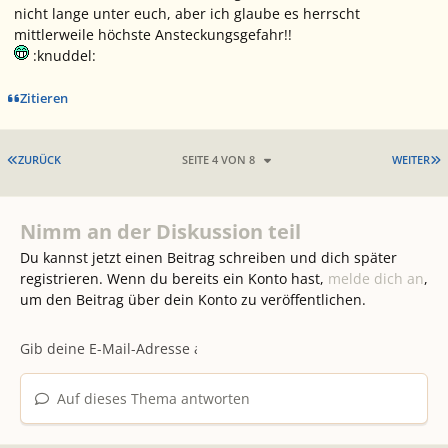
nicht lange unter euch, aber ich glaube es herrscht
mittlerweile
höchste Ansteckungsgefahr
!!
:knuddel:
Zitieren
ERSTE SEITE
L
ZURÜCK
SEITE 4 VON 8
WEITER
Nimm an der Diskussion teil
Du kannst jetzt einen Beitrag schreiben und dich später
registrieren. Wenn du bereits ein Konto hast,
melde dich an
,
um den Beitrag über dein Konto zu veröffentlichen.
Auf dieses Thema antworten