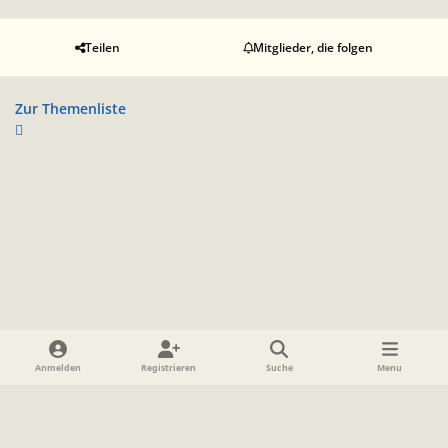
Teilen
Mitglieder, die folgen
Zur Themenliste
Heller Modus
Dunkler Modus
Systemeinstellung
Anmelden
Registrieren
Suche
Menu
Sprache
Datenschutzerklärung
Cookies
Impressum
www.TolkienForum.de
Powered by
Invision Community