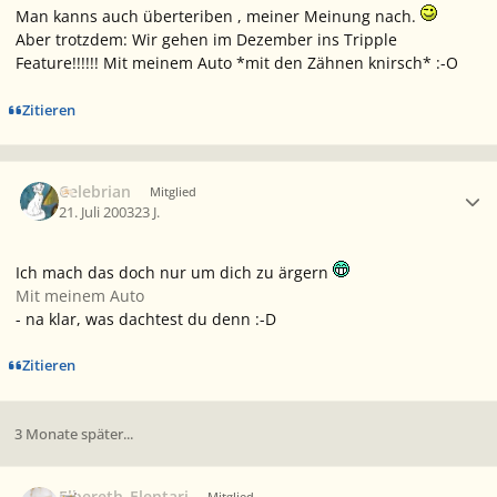
Man kanns auch überteriben , meiner Meinung nach.
Aber trotzdem: Wir gehen im Dezember ins Tripple
Feature!!!!!! Mit meinem Auto *mit den Zähnen knirsch* :-O
Zitieren
Ersteller-Statistik
Celebrian
Mitglied
21. Juli 2003
23 J.
Ich mach das doch nur um dich zu ärgern
Mit meinem Auto
- na klar, was dachtest du denn :-D
Zitieren
3 Monate später...
Ersteller-Statistik
Elbereth_Elentari
Mitglied