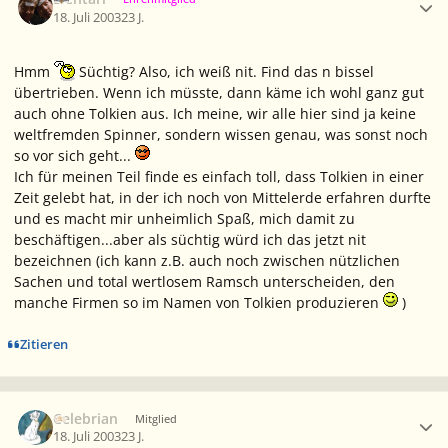
18. Juli 2003
23 J.
Hmm
Süchtig? Also, ich weiß nit. Find das n bissel
übertrieben. Wenn ich müsste, dann käme ich wohl ganz gut
auch ohne Tolkien aus. Ich meine, wir alle hier sind ja keine
weltfremden Spinner, sondern wissen genau, was sonst noch
so vor sich geht...
Ich für meinen Teil finde es einfach toll, dass Tolkien in einer
Zeit gelebt hat, in der ich noch von Mittelerde erfahren durfte
und es macht mir unheimlich Spaß, mich damit zu
beschäftigen...aber als süchtig würd ich das jetzt nit
bezeichnen (ich kann z.B. auch noch zwischen nützlichen
Sachen und total wertlosem Ramsch unterscheiden, den
manche Firmen so im Namen von Tolkien produzieren
)
Zitieren
Ersteller-Statistik
Celebrian
Mitglied
18. Juli 2003
23 J.