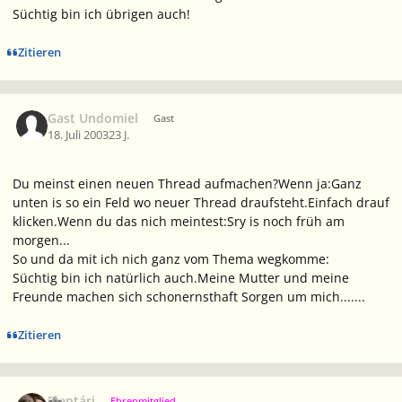
Süchtig bin ich übrigen auch!
Zitieren
Gast Undomiel
Gast
18. Juli 2003
23 J.
Du meinst einen neuen Thread aufmachen?Wenn ja:Ganz
unten is so ein Feld wo neuer Thread draufsteht.Einfach drauf
klicken.Wenn du das nich meintest:Sry is noch früh am
morgen...
So und da mit ich nich ganz vom Thema wegkomme:
Süchtig bin ich natürlich auch.Meine Mutter und meine
Freunde machen sich schonernsthaft Sorgen um mich.......
Zitieren
Ersteller-Statistik
Elentári
Ehrenmitglied