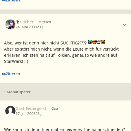
Zitieren
Ersteller-Statistik
Streicher
Mitglied
24. Mai 2003
23 J.
Also, wer ist denn hier nicht SÜCHTIG?????
Aber es stört mich nicht, wenn die Leute mich für verrückt
erklären. Ich steh halt auf Tolkien, genauso wie andre auf
StarWars! :-)
Zitieren
1 Monat später...
Gast Feuergeist
Gast
17. Juli 2003
23 J.
Wie kann ich denn hier mal ein eigenes Thema anschneiden?