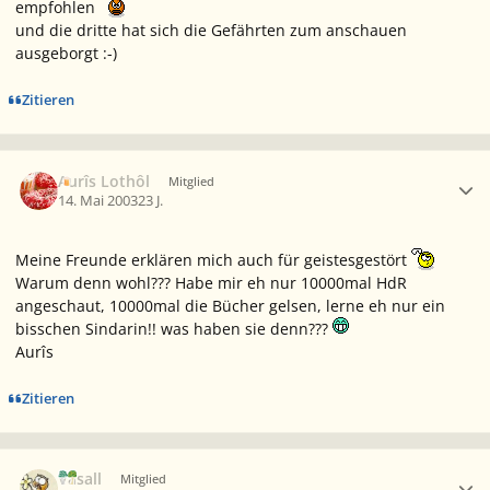
empfohlen
und die dritte hat sich die Gefährten zum anschauen
ausgeborgt :-)
Zitieren
Ersteller-Statistik
Aurîs Lothôl
Mitglied
14. Mai 2003
23 J.
Meine Freunde erklären mich auch für geistesgestört
Warum denn wohl??? Habe mir eh nur 10000mal HdR
angeschaut, 10000mal die Bücher gelsen, lerne eh nur ein
bisschen Sindarin!! was haben sie denn???
Aurîs
Zitieren
Ersteller-Statistik
Vasall
Mitglied