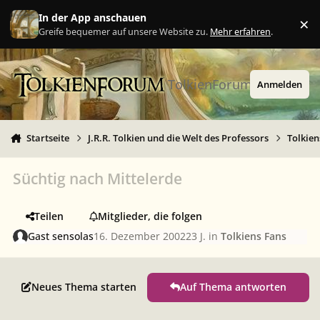
Zu Inhalt springen
In der App anschauen
×
Ig
Greife bequemer auf unsere Website zu.
Mehr erfahren
.
TolkienForum
Anmelden
Startseite
J.R.R. Tolkien und die Welt des Professors
Tolkien
Süchtig nach Mittelerde
Teilen
Mitglieder, die folgen
Gast sensolas
16. Dezember 2002
23 J.
in
Tolkiens Fans
Neues Thema starten
Auf Thema antworten