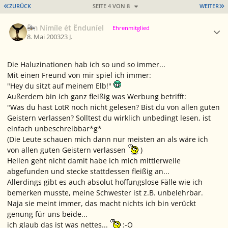
ERSTE SEITE
L
ZURÜCK
SEITE 4 VON 8
WEITER
Ersteller-Statistik
Êm Nímíle ét Ënduníel
Ehrenmitglied
8. Mai 2003
23 J.
Die Haluzinationen hab ich so und so immer...
Mit einen Freund von mir spiel ich immer:
"Hey du sitzt auf meinem Elb!"
Außerdem bin ich ganz fleißig was Werbung betrifft:
"Was du hast LotR noch nicht gelesen? Bist du von allen guten
Geistern verlassen? Solltest du wirklich unbedingt lesen, ist
einfach unbeschreibbar*g*
(Die Leute schauen mich dann nur meisten an als wäre ich
von allen guten Geistern verlassen
)
Heilen geht nicht damit habe ich mich mittlerweile
abgefunden und stecke stattdessen fleißig an...
Allerdings gibt es auch absolut hoffungslose Fälle wie ich
bemerken musste, meine Schwester ist z.B. unbelehrbar.
Naja sie meint immer, das macht nichts ich bin verückt
genung für uns beide...
ich glaub das ist was nettes...
:-O