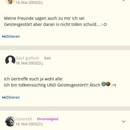
14. Mai 2003
23 J.
Meine Freunde sagen auch zu mir ich sei
Geistesgestört aber daran is nicht tolkin schuld... :-O
Zitieren
Gast gollum
Gast
18. Mai 2003
23 J.
Ich üertreffe euch ja wohl alle:
Ich bin tolkiensüchtig UND Geistesgestört!!! Ätsch
:=(
Zitieren
Ersteller-Statistik
Elbereth
Ehrenmitglied
18. Mai 2003
23 J.