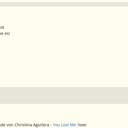
nd
be es!
de von Christina Aguilera -
You Lost Me
:love: