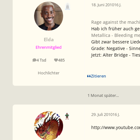
18. Juni 2010
16 J.
Rage against the machi
Hab ich früher auch ger
Metallica - Bleeding m
Elda
Gibt zwar bessere Lied
Ehrenmitglied
Grade: Negative - Sinn
Jetzt: Alter Bridge - Ti
4 Tsd
485
Beiträge
Reputation
Hochlichter
Zitieren
1 Monat später...
29. Juli 2010
16 J.
http://www.youtube.c