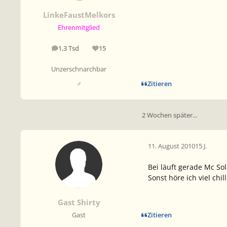
LinkeFaustMelkors
Ehrenmitglied
1,3 Tsd
15
Beiträge
Reputation
Unzerschnarchbar
Zitieren
♂
2 Wochen später...
11. August 2010
15 J.
Bei läuft gerade Mc So
Sonst höre ich viel ch
Gast Shirty
Zitieren
Gast