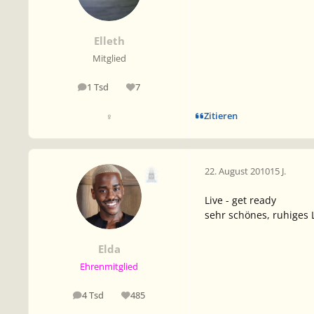
Elleth
Mitglied
1 Tsd
7
Beiträge
Reputation
Zitieren
♀
22. August 2010
15 J.
Live - get ready
sehr schönes, ruhiges 
Elda
Ehrenmitglied
4 Tsd
485
Beiträge
Reputation