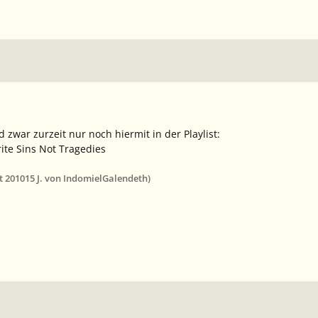
 zwar zurzeit nur noch hiermit in der Playlist:
rite Sins Not Tragedies
t 2010
15 J.
von IndomielGalendeth)