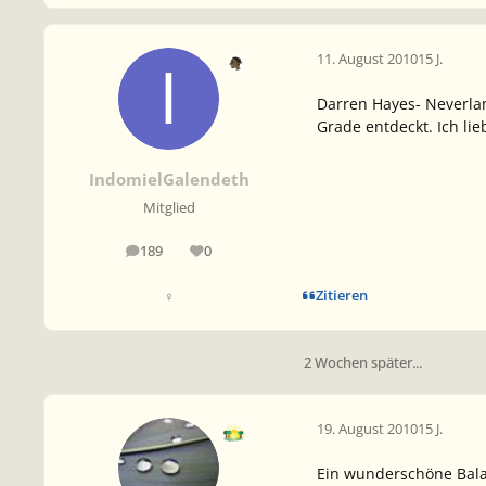
11. August 2010
15 J.
Darren Hayes- Neverla
Grade entdeckt. Ich lie
IndomielGalendeth
Mitglied
189
0
Beiträge
Reputation
Zitieren
♀
2 Wochen später...
19. August 2010
15 J.
Ein wunderschöne Bala