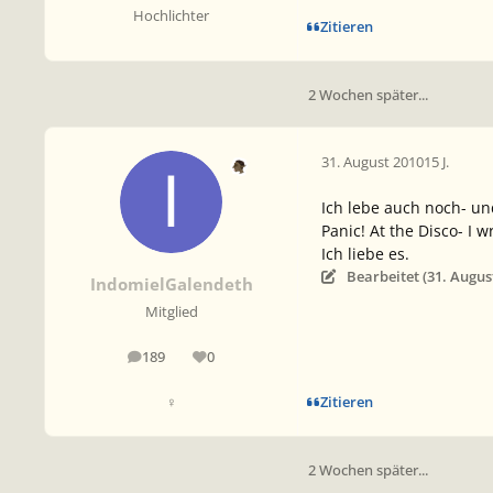
Hochlichter
Zitieren
2 Wochen später...
31. August 2010
15 J.
Ich lebe auch noch- und
Panic! At the Disco- I w
Ich liebe es.
Bearbeitet (
31. Augus
IndomielGalendeth
Mitglied
189
0
Beiträge
Reputation
Zitieren
♀
2 Wochen später...