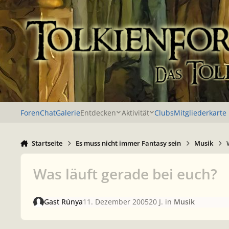
Zu Inhalt springen
Foren
Chat
Galerie
Entdecken
Aktivität
Clubs
Mitgliederkarte
Startseite
Es muss nicht immer Fantasy sein
Musik
Was läuft gerade bei euch?
Gast Rúnya
11. Dezember 2005
20 J.
in
Musik