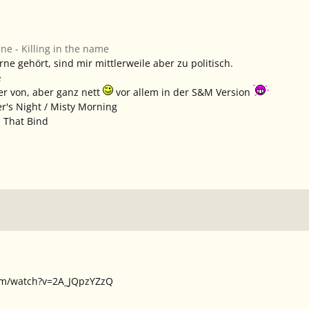
ne - Killing in the name
ne gehört, sind mir mittlerweile aber zu politisch.
e
er von, aber ganz nett
vor allem in der S&M Version
er's Night / Misty Morning
es That Bind
om/watch?v=2A_JQpzYZzQ