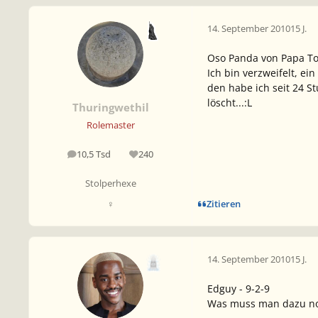
14. September 2010
15 J.
Oso Panda von Papa To
Ich bin verzweifelt, e
den habe ich seit 24 S
löscht...:L
Thuringwethil
Rolemaster
10,5 Tsd
240
Beiträge
Reputation
Stolperhexe
Zitieren
♀
14. September 2010
15 J.
Edguy - 9-2-9
Was muss man dazu noc