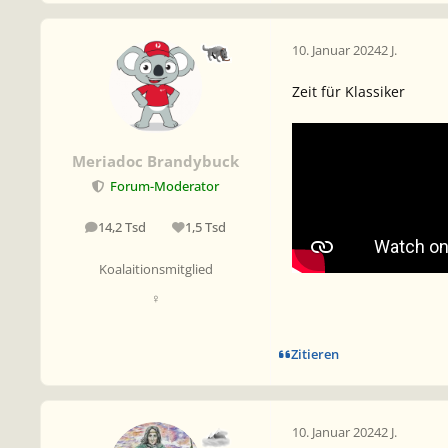
10. Januar 2024
2 J.
Zeit für Klassiker
Meriadoc Brandybuck
Forum-Moderator
14,2 Tsd
1,5 Tsd
Beiträge
Reputation
Koalaitionsmitglied
♀
Zitieren
10. Januar 2024
2 J.