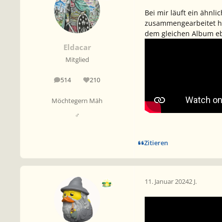
Bei mir läuft ein ähnl
zusammengearbeitet habe
dem gleichen Album ebe
Eldacar
Mitglied
514
210
Beiträge
Reputation
Möchtegern Mäh
♂
Zitieren
11. Januar 2024
2 J.