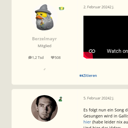
2. Februar 2024
2 J.
Berzelmayr
Mitglied
1,2 Tsd
508
Beiträge
Reputation
♂
Zitieren
5. Februar 2024
2 J.
Es folgt nun ein Song 
Gesungen wird in Galli
hier
(habe leider nix a
Und hier das Video: