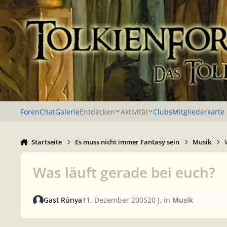
Zu Inhalt springen
Foren
Chat
Galerie
Entdecken
Aktivität
Clubs
Mitgliederkarte
Startseite
Es muss nicht immer Fantasy sein
Musik
Was läuft gerade bei euch?
Gast Rúnya
11. Dezember 2005
20 J.
in
Musik