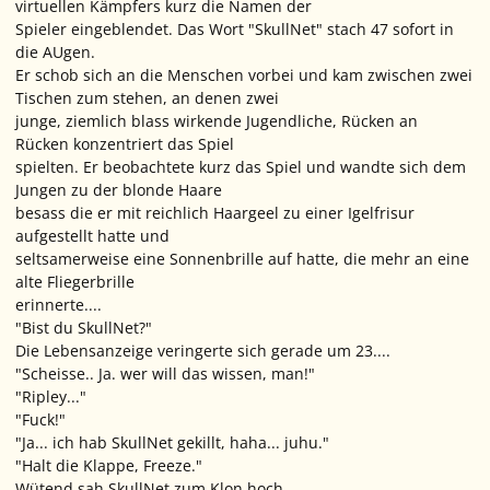
virtuellen Kämpfers kurz die Namen der
Spieler eingeblendet. Das Wort "SkullNet" stach 47 sofort in
die AUgen.
Er schob sich an die Menschen vorbei und kam zwischen zwei
Tischen zum stehen, an denen zwei
junge, ziemlich blass wirkende Jugendliche, Rücken an
Rücken konzentriert das Spiel
spielten. Er beobachtete kurz das Spiel und wandte sich dem
Jungen zu der blonde Haare
besass die er mit reichlich Haargeel zu einer Igelfrisur
aufgestellt hatte und
seltsamerweise eine Sonnenbrille auf hatte, die mehr an eine
alte Fliegerbrille
erinnerte....
"Bist du SkullNet?"
Die Lebensanzeige veringerte sich gerade um 23....
"Scheisse.. Ja. wer will das wissen, man!"
"Ripley..."
"Fuck!"
"Ja... ich hab SkullNet gekillt, haha... juhu."
"Halt die Klappe, Freeze."
Wütend sah SkullNet zum Klon hoch