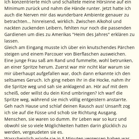
Ich konzentrierte mich und schaltete meine Hörsinne auf ein
MInimum zurück und nahm die Hände runter. Jetzt hatte ich
auch die Nerven mir das wunderbare Ambiente genauer zu
betrachten... hinreisend, wirklich. Zwischen Alkohol und
nackten zuckenden Leibern, fehlten nur noch die passenden
Gardienen um dies zu Amerikas "Heim des Jahres" erklären zu
lassen.
Gleich am Eingang musste ich über ein knutschendes Pärchen
steigen und einem Parcouer von Bierflaschen ausweichen.
Eine junge Frau saß am Rand und fummelte, wohl betrunken,
an einer Spritze herum. Zuerst war mir nciht klar warum sie
mir überhaupt aufgefallen war, doch dann erkannte ich den
seltsames Geruch. Ich ging neben ihr in die Hocke, nahm ihr
die Spritze weg und sah sie anklagend an.
Hör auf mit dem
scheiß, oder willst du dein Kind umbringen?
Ich warf die
Spritze weg, während sie mich völlig entgeistern anstarrte.
Geh nach Hause und schlaf deinen Rausch aus!
Unsanft zog
ich sie auf die Füsse und schob sie Richtung Ausgang.
Menschen, sie waren so dumm. Ihr Leben war so kurz und
obwohl sie so viele Möglichkeiten hatten darin glücklich zu
werden, vergeudeten sie es.
Warscheinlich würde sie in 5 Minuten vergessen haben was