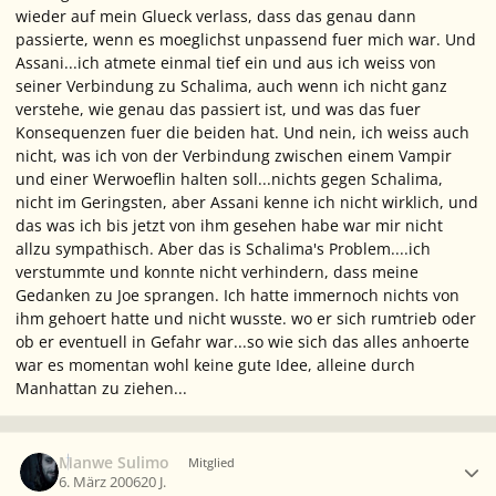
wieder auf mein Glueck verlass, dass das genau dann
passierte, wenn es moeglichst unpassend fuer mich war.
Und
Assani...
ich atmete einmal tief ein und aus
ich weiss von
seiner Verbindung zu Schalima, auch wenn ich nicht ganz
verstehe, wie genau das passiert ist, und was das fuer
Konsequenzen fuer die beiden hat. Und nein, ich weiss auch
nicht, was ich von der Verbindung zwischen einem Vampir
und einer Werwoeflin halten soll...nichts gegen Schalima,
nicht im Geringsten, aber Assani kenne ich nicht wirklich, und
das was ich bis jetzt von ihm gesehen habe war mir nicht
allzu sympathisch. Aber das is Schalima's Problem....
ich
verstummte und konnte nicht verhindern, dass meine
Gedanken zu Joe sprangen. Ich hatte immernoch nichts von
ihm gehoert hatte und nicht wusste. wo er sich rumtrieb oder
ob er eventuell in Gefahr war...so wie sich das alles anhoerte
war es momentan wohl keine gute Idee, alleine durch
Manhattan zu ziehen...
Ersteller-Statistik
Manwe Sulimo
Mitglied
6. März 2006
20 J.