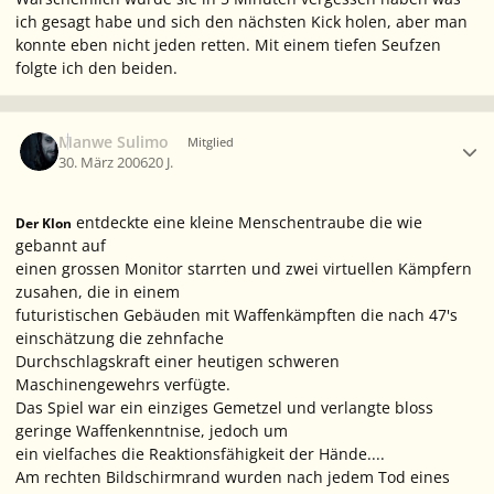
ich gesagt habe und sich den nächsten Kick holen, aber man
konnte eben nicht jeden retten. Mit einem tiefen Seufzen
folgte ich den beiden.
Ersteller-Statistik
Manwe Sulimo
Mitglied
30. März 2006
20 J.
entdeckte eine kleine Menschentraube die wie
Der Klon
gebannt auf
einen grossen Monitor starrten und zwei virtuellen Kämpfern
zusahen, die in einem
futuristischen Gebäuden mit Waffenkämpften die nach 47's
einschätzung die zehnfache
Durchschlagskraft einer heutigen schweren
Maschinengewehrs verfügte.
Das Spiel war ein einziges Gemetzel und verlangte bloss
geringe Waffenkenntnise, jedoch um
ein vielfaches die Reaktionsfähigkeit der Hände....
Am rechten Bildschirmrand wurden nach jedem Tod eines