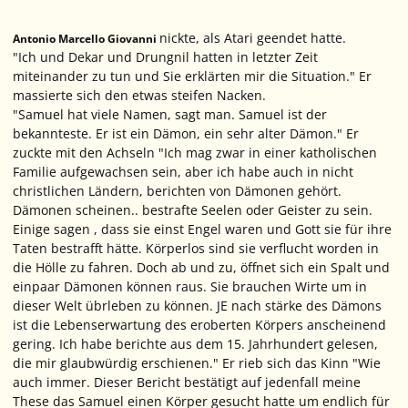
nickte, als Atari geendet hatte.
Antonio Marcello Giovanni
"Ich und Dekar und Drungnil hatten in letzter Zeit
miteinander zu tun und Sie erklärten mir die Situation." Er
massierte sich den etwas steifen Nacken.
"Samuel hat viele Namen, sagt man. Samuel ist der
bekannteste. Er ist ein Dämon, ein sehr alter Dämon." Er
zuckte mit den Achseln "Ich mag zwar in einer katholischen
Familie aufgewachsen sein, aber ich habe auch in nicht
christlichen Ländern, berichten von Dämonen gehört.
Dämonen scheinen.. bestrafte Seelen oder Geister zu sein.
Einige sagen , dass sie einst Engel waren und Gott sie für ihre
Taten bestrafft hätte. Körperlos sind sie verflucht worden in
die Hölle zu fahren. Doch ab und zu, öffnet sich ein Spalt und
einpaar Dämonen können raus. Sie brauchen Wirte um in
dieser Welt übrleben zu können. JE nach stärke des Dämons
ist die Lebenserwartung des eroberten Körpers anscheinend
gering. Ich habe berichte aus dem 15. Jahrhundert gelesen,
die mir glaubwürdig erschienen." Er rieb sich das Kinn "Wie
auch immer. Dieser Bericht bestätigt auf jedenfall meine
These das Samuel einen Körper gesucht hatte um endlich für