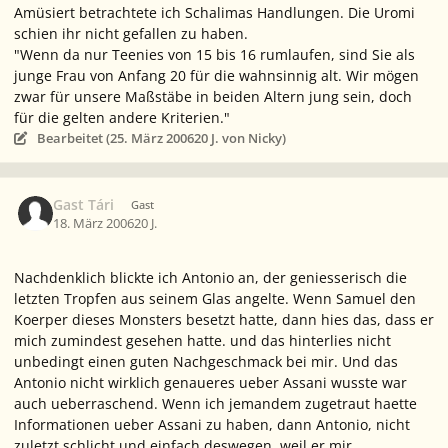
Amüsiert betrachtete ich Schalimas Handlungen. Die Uromi
schien ihr nicht gefallen zu haben.
"Wenn da nur Teenies von 15 bis 16 rumlaufen, sind Sie als
junge Frau von Anfang 20 für die wahnsinnig alt. Wir mögen
zwar für unsere Maßstäbe in beiden Altern jung sein, doch
für die gelten andere Kriterien."
Bearbeitet (
25. März 2006
20 J.
von Nicky)
Gast Tári
Gast
18. März 2006
20 J.
Nachdenklich blickte ich Antonio an, der geniesserisch die
letzten Tropfen aus seinem Glas angelte. Wenn Samuel den
Koerper dieses Monsters besetzt hatte, dann hies das, dass er
mich zumindest gesehen hatte. und das hinterlies nicht
unbedingt einen guten Nachgeschmack bei mir. Und das
Antonio nicht wirklich genaueres ueber Assani wusste war
auch ueberraschend. Wenn ich jemandem zugetraut haette
Informationen ueber Assani zu haben, dann Antonio, nicht
zuletzt schlicht und einfach deswegen, weil er mir