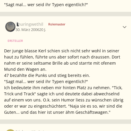
"Sagt mal... wer seid ihr Typen eigentlich?"
Ersteller-Statistik
Thuringwethil
Rolemaster
30. März 2006
20 J.
ERSTELLER
Der junge blasse Kerl schien sich nicht sehr wohl in seiner
haut zu fühlen, führte uns aber sofort nach draussen. Dort
nahm er seine seltsame Brille ab und starrte mit ofenem
Mund den Wagen an.
47 bezahlte die Punks und stieg bereits ein.
"Sagt mal... wer seid ihr Typen eigentlich?"
Ich bedeutete ihm neben mir hinten Platz zu nehmen. "Tick,
Trick und Track" sagte ich und deutete dabei abwechselnd
auf einem von uns. O.k. sein Humor liess zu wünschen übrig
oder er war zu eingeschüchtert. "Naja sie es so, wir sind die
Guten... und das hier ist unser ähm Geschäftswagen."
Ersteller-Statistik