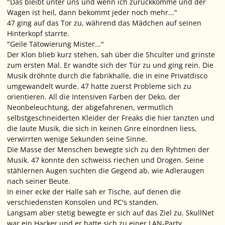
"Das bleibt unter uns und wenn ich zurückkomme und der
Wagen ist heil, dann bekommt jeder noch mehr..."
47 ging auf das Tor zu, während das Mädchen auf seinen
Hinterkopf starrte.
"Geile Tätowierung Mister..."
Der Klon blieb kurz stehen, sah über die Shculter und grinste
zum ersten Mal. Er wandte sich der Tür zu und ging rein. Die
Musik dröhnte durch die fabrikhalle, die in eine Privatdisco
umgewandelt wurde. 47 hatte zuerst Probleme sich zu
orientieren. All die Intensiven Farben der Deko, der
Neonbeleuchtung, der abgefahrenen, vermutlich
selbstgeschneiderten Kleider der Freaks die hier tanzten und
die laute Musik, die sich in keinen Gnre einordnen liess,
verwirrten wenige Sekunden seine Sinne.
Die Masse der Menschen bewegte sich zu den Ryhtmen der
Musik. 47 konnte den schweiss riechen und Drogen. Seine
stählernen Augen suchten die Gegend ab, wie Adleraugen
nach seiner Beute.
In einer ecke der Halle sah er Tische, auf denen die
verschiedensten Konsolen und PC's standen.
Langsam aber stetig bewegte er sich auf das Ziel zu. SkullNet
war ein Hacker und er hatte sich zu einer LAN-Party