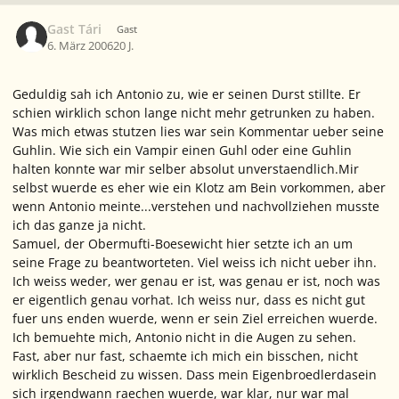
Gast Tári
Gast
6. März 2006
20 J.
Geduldig sah ich Antonio zu, wie er seinen Durst stillte. Er
schien wirklich schon lange nicht mehr getrunken zu haben.
Was mich etwas stutzen lies war sein Kommentar ueber seine
Guhlin. Wie sich ein Vampir einen Guhl oder eine Guhlin
halten konnte war mir selber absolut unverstaendlich.Mir
selbst wuerde es eher wie ein Klotz am Bein vorkommen, aber
wenn Antonio meinte...verstehen und nachvollziehen musste
ich das ganze ja nicht.
Samuel, der Obermufti-Boesewicht hier
setzte ich an um
seine Frage zu beantworteten
. Viel weiss ich nicht ueber ihn.
Ich weiss weder, wer genau er ist, was genau er ist, noch was
er eigentlich genau vorhat. Ich weiss nur, dass es nicht gut
fuer uns enden wuerde, wenn er sein Ziel erreichen wuerde.
Ich bemuehte mich, Antonio nicht in die Augen zu sehen.
Fast, aber nur fast, schaemte ich mich ein bisschen, nicht
wirklich Bescheid zu wissen. Dass mein Eigenbroedlerdasein
sich irgendwann raechen wuerde, war klar, nur war mal