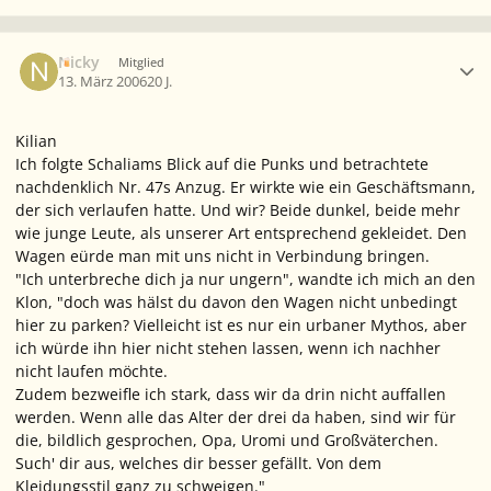
Ersteller-Statistik
Nicky
Mitglied
13. März 2006
20 J.
Kilian
Ich folgte Schaliams Blick auf die Punks und betrachtete
nachdenklich Nr. 47s Anzug. Er wirkte wie ein Geschäftsmann,
der sich verlaufen hatte. Und wir? Beide dunkel, beide mehr
wie junge Leute, als unserer Art entsprechend gekleidet. Den
Wagen eürde man mit uns nicht in Verbindung bringen.
"Ich unterbreche dich ja nur ungern", wandte ich mich an den
Klon, "doch was hälst du davon den Wagen nicht unbedingt
hier zu parken? Vielleicht ist es nur ein urbaner Mythos, aber
ich würde ihn hier nicht stehen lassen, wenn ich nachher
nicht laufen möchte.
Zudem bezweifle ich stark, dass wir da drin nicht auffallen
werden. Wenn alle das Alter der drei da haben, sind wir für
die, bildlich gesprochen, Opa, Uromi und Großväterchen.
Such' dir aus, welches dir besser gefällt. Von dem
Kleidungsstil ganz zu schweigen."