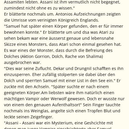
Assamiten lebten. Assani ist ihm vermutlich nicht begegnet,
zumindest nicht ohne es zu wissen."
Er blätterte nochmals um. Antonios Aufzeichnungen zeigten
die Umrisse vom verinigten Königreich Englands.
"Samuel hat später einen Körper gefunden, den er für immer
bewohnen konnte." Er blätterte um und dsa was Atari zu
sehen bekam war eine äusserst genaue und lebensnahe
Skizze eines Monsters, dass Atari schon einmal gesehen hat.
Es war eines der Monster, dass durch die Befreiung des
Dolches (Aktion Gorrion, Dolch, Rache von Shalima)
ausgebrochen war.
"Dies war seine Zuflucht. Dekar und Drungnil schafften es ihn
einzusperren. Eher zufällig stolperten sie dabei über den
Dolch und sperrten Samuel mit einer List in den See ein." Er
zuckte mit den Achseln. "Später suchte er nach einem
geeigneten Körper.Am liebsten wäre ihm natürlich einen
mächtigen Vampir oder Werwolf gewesen. Doch er wusste nur
von einem den genauen Aufenthaltsort" Sein Finger tauchte
nochmals ins Weinglas, angelte sich einen Tropfen Blut und
leckte seinen Zeigefinger.
"Assani - Assani war ein Mysterium, eine Geshcichte mit
denen man junge Vampire einschüchterte aber Samuel