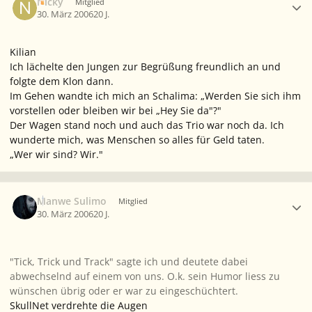
Nicky
Mitglied
30. März 2006
20 J.
Kilian
Ich lächelte den Jungen zur Begrüßung freundlich an und
folgte dem Klon dann.
Im Gehen wandte ich mich an Schalima: „Werden Sie sich ihm
vorstellen oder bleiben wir bei „Hey Sie da"?"
Der Wagen stand noch und auch das Trio war noch da. Ich
wunderte mich, was Menschen so alles für Geld taten.
„Wer wir sind? Wir."
Ersteller-Statistik
Manwe Sulimo
Mitglied
30. März 2006
20 J.
"Tick, Trick und Track" sagte ich und deutete dabei
abwechselnd auf einem von uns. O.k. sein Humor liess zu
wünschen übrig oder er war zu eingeschüchtert.
SkullNet verdrehte die Augen