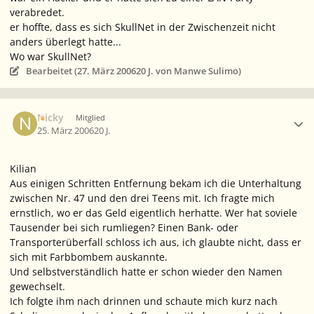
verabredet.
er hoffte, dass es sich SkullNet in der Zwischenzeit nicht
anders überlegt hatte...
Wo war SkullNet?
Bearbeitet (
27. März 2006
20 J.
von Manwe Sulimo)
Ersteller-Statistik
Nicky
Mitglied
25. März 2006
20 J.
Kilian
Aus einigen Schritten Entfernung bekam ich die Unterhaltung
zwischen Nr. 47 und den drei Teens mit. Ich fragte mich
ernstlich, wo er das Geld eigentlich herhatte. Wer hat soviele
Tausender bei sich rumliegen? Einen Bank- oder
Transporterüberfall schloss ich aus, ich glaubte nicht, dass er
sich mit Farbbombem auskannte.
Und selbstverständlich hatte er schon wieder den Namen
gewechselt.
Ich folgte ihm nach drinnen und schaute mich kurz nach