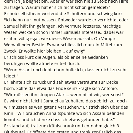
dem ich je begnet bin. Aber er war sich nie zu Stolz nach Hilfe
zu fragen. Warum hat er sich nicht schon gemeldet?"
Er hob selbstbeantwortend die Schultern und schwieg kurz
"Ich kann nur mutmassen. Entweder wurde er vernichtet oder
Samuel hält ihn gefangen. Ich vermute letzteres. Mächtige
Wesen weckten schon immer Samuels Interesse.. dabei war
es ihm völlig egal, wie dieses Wesen aussah. Ob Vampir,
Werwolf oder Bestie. Es war schliesslich nur ein Mittel zum
Zweck. Er wollte hier bleiben... auf ewig"
Er schloss kurz die Augen, als ob er seine Gedanken
beruhigen wollte atmete er tief durch.
"Wenn Assani noch lebt, dann hoffe ich, dass er nicht zu sehr
leidet."
Er lehnte sich zurück und sah etwas verträumt zur Decke
hoch. Sollte das etwa das Ende sein? Fragte sich Antonio.
"Wir müssen ihn stoppen Atari... wenn nicht wir, wer sonst?
Es wird nicht leicht Samuel aufzuhalten, das geb ich zu, doch
wir müssen es wenigstens Versuchen." Er strich sich über das
Kinn. "Wir brauchen Anhaltspunkte wo sich Assani befinden
könnte.. und ich denke dass ich etwas gefunden habe."
Er stand auf, trat zum Kühlschrank und entnahm gleich 3
Blutbeutel. Er öffnete den ersten und trank genüsslich das