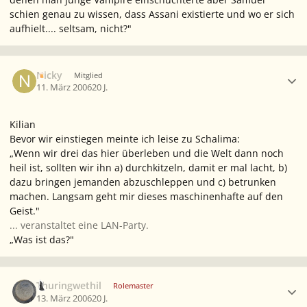
schien genau zu wissen, dass Assani existierte und wo er sich
aufhielt.... seltsam, nicht?"
Ersteller-Statistik
Nicky
Mitglied
11. März 2006
20 J.
Kilian
Bevor wir einstiegen meinte ich leise zu Schalima:
„Wenn wir drei das hier überleben und die Welt dann noch
heil ist, sollten wir ihn a) durchkitzeln, damit er mal lacht, b)
dazu bringen jemanden abzuschleppen und c) betrunken
machen. Langsam geht mir dieses maschinenhafte auf den
Geist."
... veranstaltet eine LAN-Party.
„Was ist das?"
Ersteller-Statistik
Thuringwethil
Rolemaster
13. März 2006
20 J.