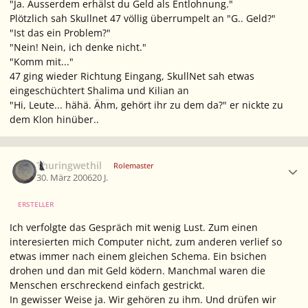
"Ja. Ausserdem erhälst du Geld als Entlohnung."
Plötzlich sah Skullnet 47 völlig überrumpelt an "G.. Geld?"
"Ist das ein Problem?"
"Nein! Nein, ich denke nicht."
"Komm mit..."
47 ging wieder Richtung Eingang, SkullNet sah etwas
eingeschüchtert Shalima und Kilian an
"Hi, Leute... hähä. Ähm, gehört ihr zu dem da?" er nickte zu
dem Klon hinüber..
Ersteller-Statistik
Thuringwethil
Rolemaster
30. März 2006
20 J.
ERSTELLER
Ich verfolgte das Gespräch mit wenig Lust. Zum einen
interesierten mich Computer nicht, zum anderen verlief so
etwas immer nach einem gleichen Schema. Ein bsichen
drohen und dan mit Geld ködern. Manchmal waren die
Menschen erschreckend einfach gestrickt.
In gewisser Weise ja. Wir gehören zu ihm. Und drüfen wir