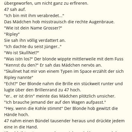
übergeworfen, um nicht ganz zu erfireren.
47 sah auf.
"Ich bin mit ihm verabredet..."
Das Mädchen hob misstrauisch die rechte Augenbraue.
"Wie ist dein Name Grosser?"
"Ripley"
Sie sah ihn völlig verdattert an.
"Ich dachte du seist jünger.."
"Wo ist SkullNet?"
"Was istn los?" Der blonde wippte mittlerweile mit dem Fuss
"Kennst du den?" Er sah das Mädchen nervös an.
"Skullnet hat mir von einem Typen im Space erzählt der sich
Ripley nannte"
"Echt?" Der Blonde nahm die Brille ein stückweit runter und
lugte über den Brillenrand zu 47 hoch.
"er.. er ist drin" meinte das Mädchen plötzlich unsicher.
"Ich brauche jemand der auf den Wagen aufpasst."
"Hey, wenn die Kohle stimmt" Der Blonde hob gewitzt die
Hände hoch.
47 nahm einen Bündel tausender heraus und drückte jedem
eine in die Hand.