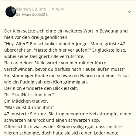
Ersteller-Statistik
Manwe Sulimo
Mitglied
23. März 2006
20 J.
Der Klon setzte sich ohne ein weiteres Wort in Beweung und
hielt vor den drei Jugendlichen.
"Hey, Alter!" Ein schlanker blonder junger Mann, grinste 47
überdreht an. "Haste dich hier verlaufen?" Er gluckste leise,
wobei seine Designerbrille verrutschte.
"Ich an deiner Stelle würde von hier mit der Karre
verschwinden, bevor du barfuss nach Hause laufen musst"
Ein stämmiger Knabe mit schwarzen Haaren und einer Frisur
wie ein Puddig sah den Klon grimmig an.
Der Klon erwiderte den Blick eiskalt.
"Ist SkullNet schon hier?"
Ein Mädchen trat vor.
"Was willst du von ihm?"
47 musterte Sie kurz. Sie trug neongrüne Netzstrümpfe, einen
schwarzen Minirock und einen schwarzen Top.
Offensichtlich war es der Kleinen völlig egal, dass sie ihre
Nieren schädigte, doch hatte sie sich einen Ledermantel