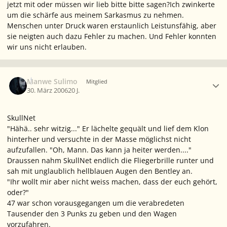
jetzt mit oder müssen wir lieb bitte bitte sagen?
Ich zwinkerte
um die schärfe aus meinem Sarkasmus zu nehmen.
Menschen unter Druck waren erstaunlich Leistunsfähig, aber
sie neigten auch dazu Fehler zu machen. Und Fehler konnten
wir uns nicht erlauben.
Ersteller-Statistik
Manwe Sulimo
Mitglied
30. März 2006
20 J.
SkullNet
"Hähä.. sehr witzig..." Er lächelte gequält und lief dem Klon
hinterher und versuchte in der Masse möglichst nicht
aufzufallen. "Oh, Mann. Das kann ja heiter werden...."
Draussen nahm SkullNet endlich die Fliegerbrille runter und
sah mit unglaublich hellblauen Augen den Bentley an.
"Ihr wollt mir aber nicht weiss machen, dass der euch gehört,
oder?"
47 war schon vorausgegangen um die verabredeten
Tausender den 3 Punks zu geben und den Wagen
vorzufahren.