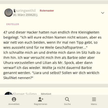
Ersteller-Statistik
Thuringwethil
Rolemaster
30. März 2006
20 J.
ERSTELLER
47 und dieser Hacker hatten nun endlich ihre Kleinigkeiten
beigelegt. "Ich will eure echten Namen nicht wissen, aber es
wär nett von euch beiden, wenn ihr mal nen Tipp gebt, so
wies aussieht sind für ne Weile Geschäftspartner..."
Ich schnallte mich an und drehte mich dann im Sitz halb zu
ihm hin. Ich war versucht mich ihm als Barbie oder aber
Uhura vorzustellen und Lilian als Mr. Spock, aber dann
verwarf ich das wieder. Wollte ja nicht dauernd Barbie
genannt werden. "Liara und selbst? Sollen wir dich wirklich
SkullNet nennen?"
Ersteller-Statistik
Manwe Sulimo
Mitglied
31. März 2006
20 J.
Anmelden
Registrieren
Suche
Menu