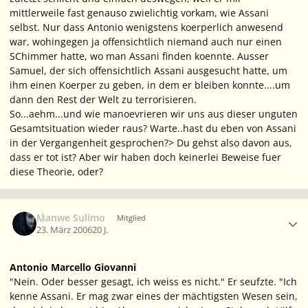
mittlerweile fast genauso zwielichtig vorkam, wie Assani
selbst. Nur dass Antonio wenigstens koerperlich anwesend
war, wohingegen ja offensichtlich niemand auch nur einen
SChimmer hatte, wo man Assani finden koennte. Ausser
Samuel, der sich offensichtlich Assani ausgesucht hatte, um
ihm einen Koerper zu geben, in dem er bleiben konnte....um
dann den Rest der Welt zu terrorisieren.
So...aehm...und wie manoevrieren wir uns aus dieser unguten
Gesamtsituation wieder raus? Warte..hast du eben von Assani
in der Vergangenheit gesprochen?> Du gehst also davon aus,
dass er tot ist? Aber wir haben doch keinerlei Beweise fuer
diese Theorie, oder?
Ersteller-Statistik
Manwe Sulimo
Mitglied
23. März 2006
20 J.
Antonio Marcello Giovanni
"Nein. Oder besser gesagt, ich weiss es nicht." Er seufzte. "Ich
kenne Assani. Er mag zwar eines der mächtigsten Wesen sein,