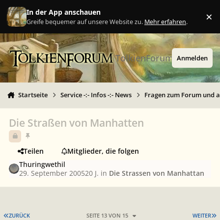
Zu Inhalt springen
In der App anschauen
×
Ig
Greife bequemer auf unsere Website zu.
Mehr erfahren
.
TolkienForum
Anmelden
Startseite
Service -:- Infos -:- News
Fragen zum Forum und 
Die Straßen von Manhatten
Teilen
Mitglieder, die folgen
Thuringwethil
29. September 2005
20 J.
in
Die Strassen von Manhattan
ERSTE SEITE
L
ZURÜCK
SEITE 13 VON 15
WEITER