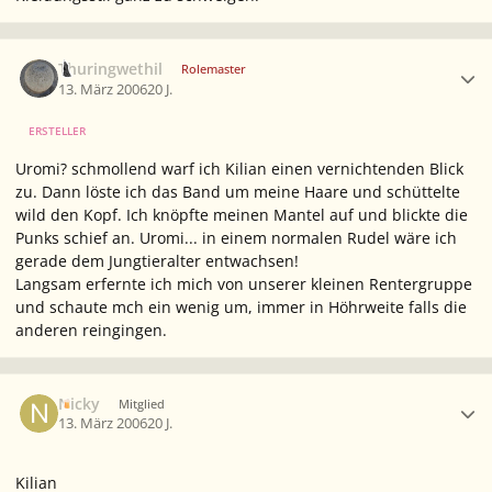
Ersteller-Statistik
Thuringwethil
Rolemaster
13. März 2006
20 J.
ERSTELLER
Uromi? schmollend warf ich Kilian einen vernichtenden Blick
zu. Dann löste ich das Band um meine Haare und schüttelte
wild den Kopf. Ich knöpfte meinen Mantel auf und blickte die
Punks schief an. Uromi... in einem normalen Rudel wäre ich
gerade dem Jungtieralter entwachsen!
Langsam erfernte ich mich von unserer kleinen Rentergruppe
und schaute mch ein wenig um, immer in Höhrweite falls die
anderen reingingen.
Ersteller-Statistik
Nicky
Mitglied
13. März 2006
20 J.
Kilian