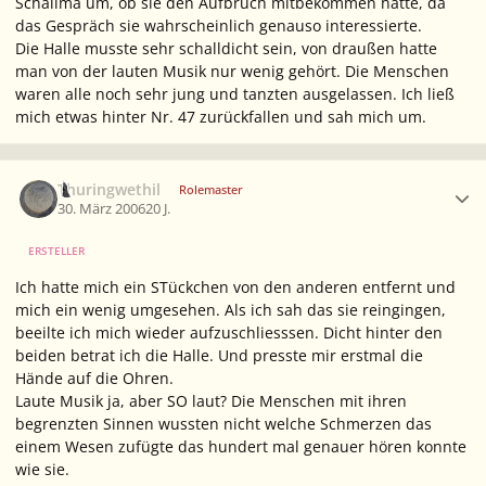
Schalima um, ob sie den Aufbruch mitbekommen hatte, da
das Gespräch sie wahrscheinlich genauso interessierte.
Die Halle musste sehr schalldicht sein, von draußen hatte
man von der lauten Musik nur wenig gehört. Die Menschen
waren alle noch sehr jung und tanzten ausgelassen. Ich ließ
mich etwas hinter Nr. 47 zurückfallen und sah mich um.
Ersteller-Statistik
Thuringwethil
Rolemaster
30. März 2006
20 J.
ERSTELLER
Ich hatte mich ein STückchen von den anderen entfernt und
mich ein wenig umgesehen. Als ich sah das sie reingingen,
beeilte ich mich wieder aufzuschliesssen. Dicht hinter den
beiden betrat ich die Halle. Und presste mir erstmal die
Hände auf die Ohren.
Laute Musik ja, aber SO laut? Die Menschen mit ihren
begrenzten Sinnen wussten nicht welche Schmerzen das
einem Wesen zufügte das hundert mal genauer hören konnte
wie sie.