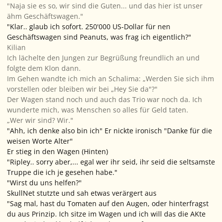
"Naja sie es so, wir sind die Guten... und das hier ist unser
ähm Geschäftswagen."
"Klar.. glaub ich sofort. 250'000 US-Dollar für nen
Geschäftswagen sind Peanuts, was frag ich eigentlich?"
Kilian
Ich lächelte den Jungen zur Begrüßung freundlich an und
folgte dem Klon dann.
Im Gehen wandte ich mich an Schalima: „Werden Sie sich ihm
vorstellen oder bleiben wir bei „Hey Sie da"?"
Der Wagen stand noch und auch das Trio war noch da. Ich
wunderte mich, was Menschen so alles für Geld taten.
„Wer wir sind? Wir."
"Ahh, ich denke also bin ich" Er nickte ironisch "Danke für die
weisen Worte Alter"
Er stieg in den Wagen (Hinten)
"Ripley.. sorry aber,... egal wer ihr seid, ihr seid die seltsamste
Truppe die ich je gesehen habe."
"Wirst du uns helfen?"
SkullNet stutzte und sah etwas verärgert aus
"Sag mal, hast du Tomaten auf den Augen, oder hinterfragst
du aus Prinzip. Ich sitze im Wagen und ich will das die AKte