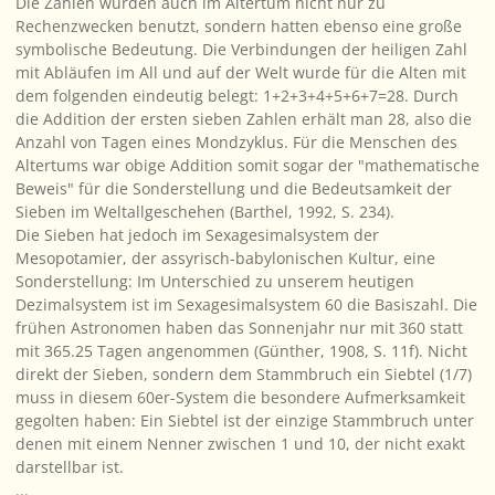
Die Zahlen wurden auch im Altertum nicht nur zu
Rechenzwecken benutzt, sondern hatten ebenso eine große
symbolische Bedeutung. Die Verbindungen der heiligen Zahl
mit Abläufen im All und auf der Welt wurde für die Alten mit
dem folgenden eindeutig belegt: 1+2+3+4+5+6+7=28. Durch
die Addition der ersten sieben Zahlen erhält man 28, also die
Anzahl von Tagen eines Mondzyklus. Für die Menschen des
Altertums war obige Addition somit sogar der "mathematische
Beweis" für die Sonderstellung und die Bedeutsamkeit der
Sieben im Weltallgeschehen (Barthel, 1992, S. 234).
Die Sieben hat jedoch im Sexagesimalsystem der
Mesopotamier, der assyrisch-babylonischen Kultur, eine
Sonderstellung: Im Unterschied zu unserem heutigen
Dezimalsystem ist im Sexagesimalsystem 60 die Basiszahl. Die
frühen Astronomen haben das Sonnenjahr nur mit 360 statt
mit 365.25 Tagen angenommen (Günther, 1908, S. 11f). Nicht
direkt der Sieben, sondern dem Stammbruch ein Siebtel (1/7)
muss in diesem 60er-System die besondere Aufmerksamkeit
gegolten haben: Ein Siebtel ist der einzige Stammbruch unter
denen mit einem Nenner zwischen 1 und 10, der nicht exakt
darstellbar ist.
...