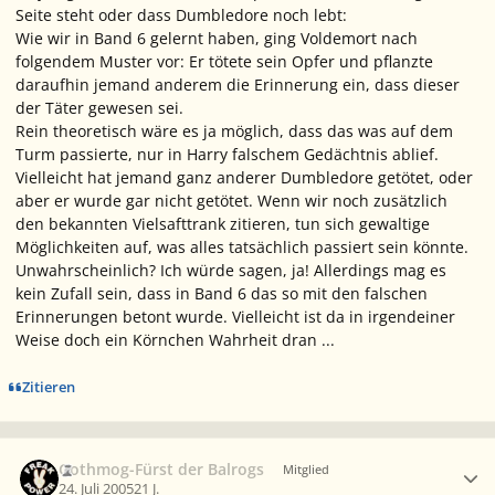
Seite steht oder dass Dumbledore noch lebt:
Wie wir in Band 6 gelernt haben, ging Voldemort nach
folgendem Muster vor: Er tötete sein Opfer und pflanzte
daraufhin jemand anderem die Erinnerung ein, dass dieser
der Täter gewesen sei.
Rein theoretisch wäre es ja möglich, dass das was auf dem
Turm passierte, nur in Harry falschem Gedächtnis ablief.
Vielleicht hat jemand ganz anderer Dumbledore getötet, oder
aber er wurde gar nicht getötet. Wenn wir noch zusätzlich
den bekannten Vielsafttrank zitieren, tun sich gewaltige
Möglichkeiten auf, was alles tatsächlich passiert sein könnte.
Unwahrscheinlich? Ich würde sagen, ja! Allerdings mag es
kein Zufall sein, dass in Band 6 das so mit den falschen
Erinnerungen betont wurde. Vielleicht ist da in irgendeiner
Weise doch ein Körnchen Wahrheit dran ...
Zitieren
Ersteller-Statistik
Gothmog-Fürst der Balrogs
Mitglied
24. Juli 2005
21 J.