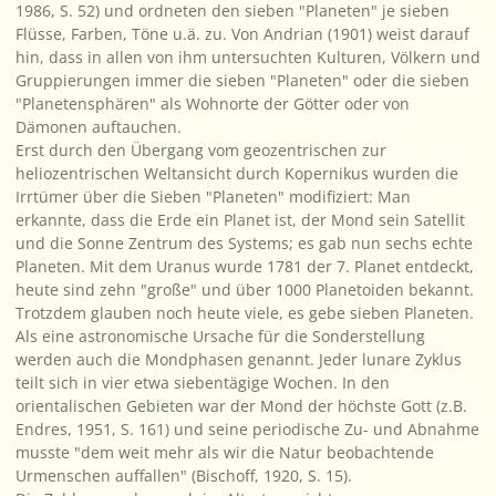
1986, S. 52) und ordneten den sieben "Planeten" je sieben
Flüsse, Farben, Töne u.ä. zu. Von Andrian (1901) weist darauf
hin, dass in allen von ihm untersuchten Kulturen, Völkern und
Gruppierungen immer die sieben "Planeten" oder die sieben
"Planetensphären" als Wohnorte der Götter oder von
Dämonen auftauchen.
Erst durch den Übergang vom geozentrischen zur
heliozentrischen Weltansicht durch Kopernikus wurden die
Irrtümer über die Sieben "Planeten" modifiziert: Man
erkannte, dass die Erde ein Planet ist, der Mond sein Satellit
und die Sonne Zentrum des Systems; es gab nun sechs echte
Planeten. Mit dem Uranus wurde 1781 der 7. Planet entdeckt,
heute sind zehn "große" und über 1000 Planetoiden bekannt.
Trotzdem glauben noch heute viele, es gebe sieben Planeten.
Als eine astronomische Ursache für die Sonderstellung
werden auch die Mondphasen genannt. Jeder lunare Zyklus
teilt sich in vier etwa siebentägige Wochen. In den
orientalischen Gebieten war der Mond der höchste Gott (z.B.
Endres, 1951, S. 161) und seine periodische Zu- und Abnahme
musste "dem weit mehr als wir die Natur beobachtende
Urmenschen auffallen" (Bischoff, 1920, S. 15).