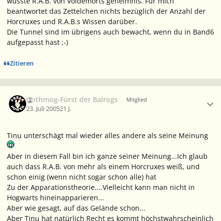
wüsste R.A.B. von Voldemorts geheimnis. Für mich
beantwortet das Zettelchen nichts bezüglich der Anzahl der
Horcruxes und R.A.B.s Wissen darüber.
Die Tunnel sind im übrigens auch bewacht, wenn du in Band6
aufgepasst hast ;-)
Zitieren
Ersteller-Statistik
Gothmog-Fürst der Balrogs
Mitglied
23. Juli 2005
21 J.
Tinu unterschägt mal wieder alles andere als seine Meinung
Aber in diesem Fall bin ich ganze seiner Meinung...Ich glaub
auch dass R.A.B. von mehr als einem Horcruxes weiß, und
schon einig (wenn nicht sogar schon alle) hat
Zu der Apparationstheorie....Vielleicht kann man nicht in
Hogwarts hineinapparieren...
Aber wie gesagt, auf das Gelände schon...
Aber Tinu hat natürlich Recht es kommt höchstwahrscheinlich