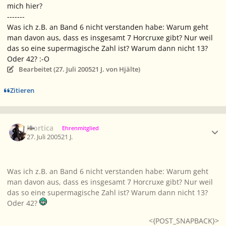
mich hier?
-------
Was ich z.B. an Band 6 nicht verstanden habe: Warum geht
man davon aus, dass es insgesamt 7 Horcruxe gibt? Nur weil
das so eine supermagische Zahl ist? Warum dann nicht 13?
Oder 42? :-O
Bearbeitet (
27. Juli 2005
21 J.
von Hjälte)
Zitieren
Ersteller-Statistik
Mortica
Ehrenmitglied
27. Juli 2005
21 J.
Was ich z.B. an Band 6 nicht verstanden habe: Warum geht
man davon aus, dass es insgesamt 7 Horcruxe gibt? Nur weil
das so eine supermagische Zahl ist? Warum dann nicht 13?
Oder 42?
<{POST_SNAPBACK}>