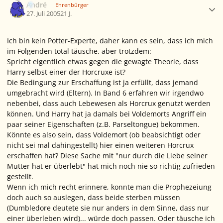
André
Ehrenbürger
27. Juli 2005
21 J.
Ich bin kein Potter-Experte, daher kann es sein, dass ich mich
im Folgenden total täusche, aber trotzdem:
Spricht eigentlich etwas gegen die gewagte Theorie, dass
Harry selbst einer der Horcruxe ist?
Die Bedingung zur Erschaffung ist ja erfüllt, dass jemand
umgebracht wird (Eltern). In Band 6 erfahren wir irgendwo
nebenbei, dass auch Lebewesen als Horcrux genutzt werden
können. Und Harry hat ja damals bei Voldemorts Angriff ein
paar seiner Eigenschaften (z.B. Parseltongue) bekommen.
Könnte es also sein, dass Voldemort (ob beabsichtigt oder
nicht sei mal dahingestellt) hier einen weiteren Horcrux
erschaffen hat? Diese Sache mit "nur durch die Liebe seiner
Mutter hat er überlebt" hat mich noch nie so richtig zufrieden
gestellt.
Wenn ich mich recht erinnere, konnte man die Prophezeiung
doch auch so auslegen, dass beide sterben müssen
(Dumbledore deutete sie nur anders in dem Sinne, dass nur
einer überleben wird)... würde doch passen. Oder täusche ich