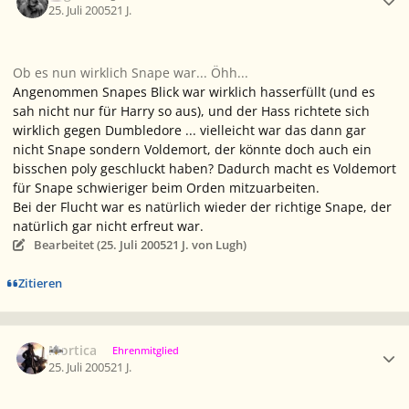
25. Juli 2005
21 J.
Ob es nun wirklich Snape war... Öhh...
Angenommen Snapes Blick war wirklich hasserfüllt (und es
sah nicht nur für Harry so aus), und der Hass richtete sich
wirklich gegen Dumbledore ... vielleicht war das dann gar
nicht Snape sondern Voldemort, der könnte doch auch ein
bisschen poly geschluckt haben? Dadurch macht es Voldemort
für Snape schwieriger beim Orden mitzuarbeiten.
Bei der Flucht war es natürlich wieder der richtige Snape, der
natürlich gar nicht erfreut war.
Bearbeitet (
25. Juli 2005
21 J.
von Lugh)
Zitieren
Ersteller-Statistik
Mortica
Ehrenmitglied
25. Juli 2005
21 J.