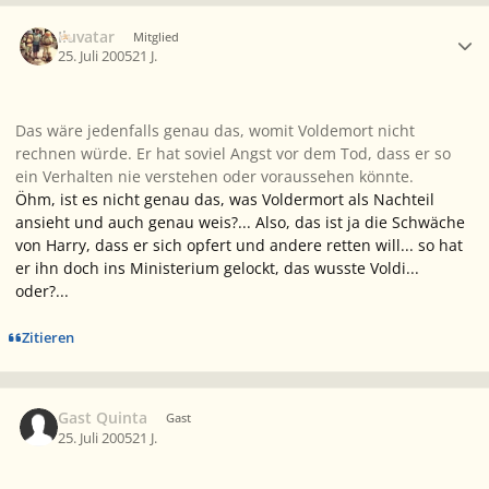
Ersteller-Statistik
Iluvatar
Mitglied
25. Juli 2005
21 J.
Das wäre jedenfalls genau das, womit Voldemort nicht
rechnen würde. Er hat soviel Angst vor dem Tod, dass er so
ein Verhalten nie verstehen oder voraussehen könnte.
Öhm, ist es nicht genau das, was Voldermort als Nachteil
ansieht und auch genau weis?... Also, das ist ja die Schwäche
von Harry, dass er sich opfert und andere retten will... so hat
er ihn doch ins Ministerium gelockt, das wusste Voldi...
oder?...
Zitieren
Gast Quinta
Gast
25. Juli 2005
21 J.