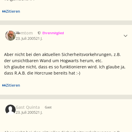
Zitieren
Ersteller-Statistik
Tomtom
Ehrenmitglied
23. Juli 2005
21 J.
Aber nicht bei den aktuellen Sicherheitsvorkehrungen, z.B.
der unsichtbaren Wand um Hogwarts herum, etc.
Ich glaube nicht, dass es so funktionieren wird. Ich glaube ja,
dass R.A.B. die Horcruxe bereits hat :-)
Zitieren
Gast Quinta
Gast
23. Juli 2005
21 J.