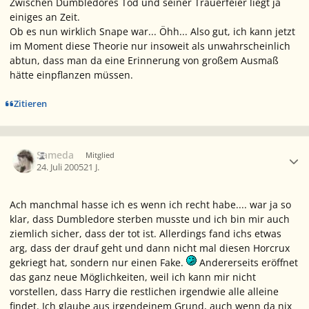
Zwischen Dumbledores Tod und seiner Trauerfeier liegt ja
einiges an Zeit.
Ob es nun wirklich Snape war... Öhh... Also gut, ich kann jetzt
im Moment diese Theorie nur insoweit als unwahrscheinlich
abtun, dass man da eine Erinnerung von großem Ausmaß
hätte einpflanzen müssen.
Zitieren
Ersteller-Statistik
Sameda
Mitglied
24. Juli 2005
21 J.
Ach manchmal hasse ich es wenn ich recht habe.... war ja so
klar, dass Dumbledore sterben musste und ich bin mir auch
ziemlich sicher, dass der tot ist. Allerdings fand ichs etwas
arg, dass der drauf geht und dann nicht mal diesen Horcrux
gekriegt hat, sondern nur einen Fake.
Andererseits eröffnet
das ganz neue Möglichkeiten, weil ich kann mir nicht
vorstellen, dass Harry die restlichen irgendwie alle alleine
findet. Ich glaube aus irgendeinem Grund, auch wenn da nix