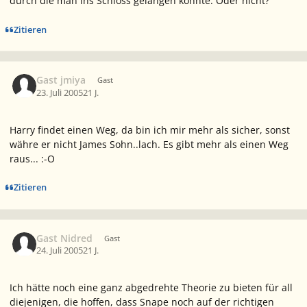
durch die man ins Schloss gelangen könnte. Oder nicht?
Zitieren
Gast jmiya
Gast
23. Juli 2005
21 J.
Harry findet einen Weg, da bin ich mir mehr als sicher, sonst
währe er nicht James Sohn..lach. Es gibt mehr als einen Weg
raus... :-O
Zitieren
Gast Nidred
Gast
24. Juli 2005
21 J.
Ich hätte noch eine ganz abgedrehte Theorie zu bieten für all
diejenigen, die hoffen, dass Snape noch auf der richtigen