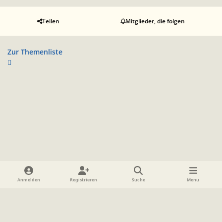
Teilen
Mitglieder, die folgen
Zur Themenliste
Heller Modus
Dunkler Modus
Systemeinstellung
Anmelden
Registrieren
Suche
Menu
Sprache
Datenschutzerklärung
Cookies
Impressum
www.TolkienForum.de
Powered by
Invision Community