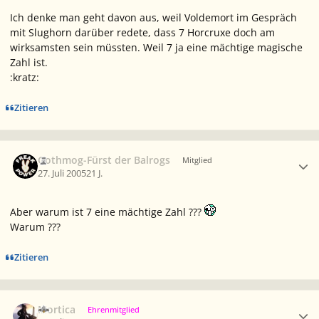
Ich denke man geht davon aus, weil Voldemort im Gespräch
mit Slughorn darüber redete, dass 7 Horcruxe doch am
wirksamsten sein müssten. Weil 7 ja eine mächtige magische
Zahl ist.
:kratz:
Zitieren
Ersteller-Statistik
Gothmog-Fürst der Balrogs
Mitglied
27. Juli 2005
21 J.
Aber warum ist 7 eine mächtige Zahl ???
Warum ???
Zitieren
Ersteller-Statistik
Mortica
Ehrenmitglied