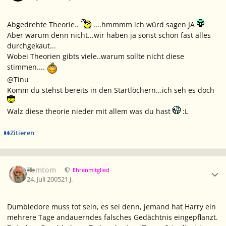
Abgedrehte Theorie..
....hmmmm ich würd sagen JA
Aber warum denn nicht...wir haben ja sonst schon fast alles
durchgekaut...
Wobei Theorien gibts viele..warum sollte nicht diese
stimmen....
@Tinu
Komm du stehst bereits in den Startlöchern...ich seh es doch
Walz diese theorie nieder mit allem was du hast
:L
Zitieren
Ersteller-Statistik
Tomtom
Ehrenmitglied
24. Juli 2005
21 J.
Dumbledore muss tot sein, es sei denn, jemand hat Harry ein
mehrere Tage andauerndes falsches Gedächtnis eingepflanzt.