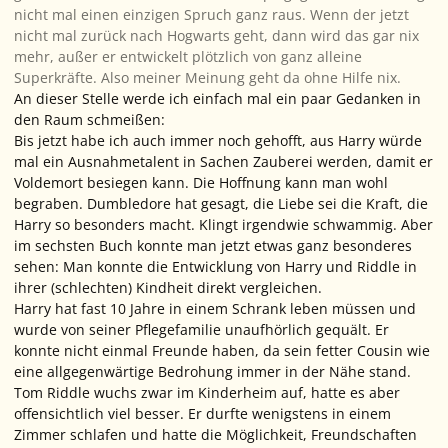
nicht mal einen einzigen Spruch ganz raus. Wenn der jetzt
nicht mal zurück nach Hogwarts geht, dann wird das gar nix
mehr, außer er entwickelt plötzlich von ganz alleine
Superkräfte. Also meiner Meinung geht da ohne Hilfe nix.
An dieser Stelle werde ich einfach mal ein paar Gedanken in
den Raum schmeißen:
Bis jetzt habe ich auch immer noch gehofft, aus Harry würde
mal ein Ausnahmetalent in Sachen Zauberei werden, damit er
Voldemort besiegen kann. Die Hoffnung kann man wohl
begraben. Dumbledore hat gesagt, die Liebe sei die Kraft, die
Harry so besonders macht. Klingt irgendwie schwammig. Aber
im sechsten Buch konnte man jetzt etwas ganz besonderes
sehen: Man konnte die Entwicklung von Harry und Riddle in
ihrer (schlechten) Kindheit direkt vergleichen.
Harry hat fast 10 Jahre in einem Schrank leben müssen und
wurde von seiner Pflegefamilie unaufhörlich gequält. Er
konnte nicht einmal Freunde haben, da sein fetter Cousin wie
eine allgegenwärtige Bedrohung immer in der Nähe stand.
Tom Riddle wuchs zwar im Kinderheim auf, hatte es aber
offensichtlich viel besser. Er durfte wenigstens in einem
Zimmer schlafen und hatte die Möglichkeit, Freundschaften