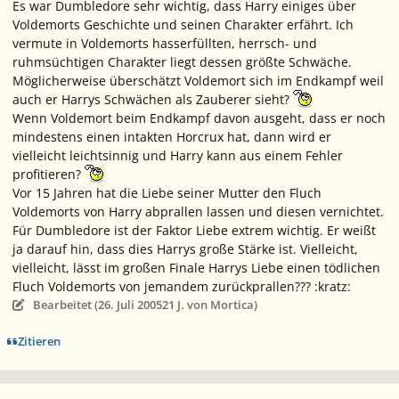
Es war Dumbledore sehr wichtig, dass Harry einiges über
Voldemorts Geschichte und seinen Charakter erfährt. Ich
vermute in Voldemorts hasserfüllten, herrsch- und
ruhmsüchtigen Charakter liegt dessen größte Schwäche.
Möglicherweise überschätzt Voldemort sich im Endkampf weil
auch er Harrys Schwächen als Zauberer sieht?
Wenn Voldemort beim Endkampf davon ausgeht, dass er noch
mindestens einen intakten Horcrux hat, dann wird er
vielleicht leichtsinnig und Harry kann aus einem Fehler
profitieren?
Vor 15 Jahren hat die Liebe seiner Mutter den Fluch
Voldemorts von Harry abprallen lassen und diesen vernichtet.
Für Dumbledore ist der Faktor Liebe extrem wichtig. Er weißt
ja darauf hin, dass dies Harrys große Stärke ist. Vielleicht,
vielleicht, lässt im großen Finale Harrys Liebe einen tödlichen
Fluch Voldemorts von jemandem zurückprallen??? :kratz:
Bearbeitet (
26. Juli 2005
21 J.
von Mortica)
Zitieren
Ersteller-Statistik