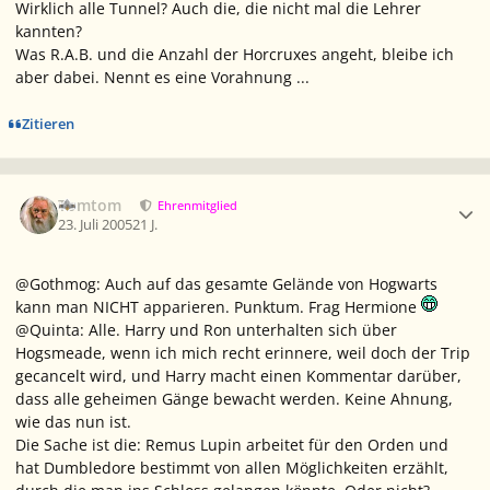
Wirklich alle Tunnel? Auch die, die nicht mal die Lehrer
kannten?
Was R.A.B. und die Anzahl der Horcruxes angeht, bleibe ich
aber dabei. Nennt es eine Vorahnung ...
Zitieren
Ersteller-Statistik
Tomtom
Ehrenmitglied
23. Juli 2005
21 J.
@Gothmog: Auch auf das gesamte Gelände von Hogwarts
kann man NICHT apparieren. Punktum. Frag Hermione
@Quinta: Alle. Harry und Ron unterhalten sich über
Hogsmeade, wenn ich mich recht erinnere, weil doch der Trip
gecancelt wird, und Harry macht einen Kommentar darüber,
dass alle geheimen Gänge bewacht werden. Keine Ahnung,
wie das nun ist.
Die Sache ist die: Remus Lupin arbeitet für den Orden und
hat Dumbledore bestimmt von allen Möglichkeiten erzählt,