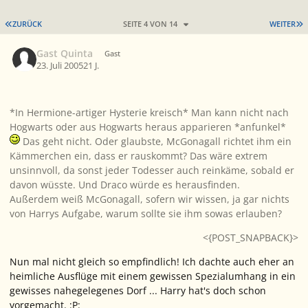
ERSTE SEITE
L
ZURÜCK
SEITE 4 VON 14
WEITER
Gast Quinta
Gast
23. Juli 2005
21 J.
*In Hermione-artiger Hysterie kreisch* Man kann nicht nach
Hogwarts oder aus Hogwarts heraus apparieren *anfunkel*
Das geht nicht. Oder glaubste, McGonagall richtet ihm ein
Kämmerchen ein, dass er rauskommt? Das wäre extrem
unsinnvoll, da sonst jeder Todesser auch reinkäme, sobald er
davon wüsste. Und Draco würde es herausfinden.
Außerdem weiß McGonagall, sofern wir wissen, ja gar nichts
von Harrys Aufgabe, warum sollte sie ihm sowas erlauben?
<{POST_SNAPBACK}>
Nun mal nicht gleich so empfindlich! Ich dachte auch eher an
heimliche Ausflüge mit einem gewissen Spezialumhang in ein
gewisses nahegelegenes Dorf ... Harry hat's doch schon
vorgemacht. :P: