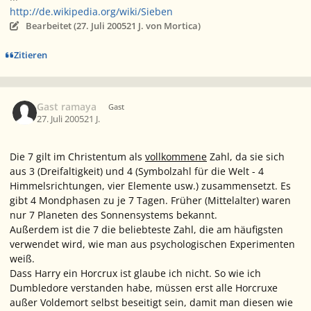
http://de.wikipedia.org/wiki/Sieben
Bearbeitet (
27. Juli 2005
21 J.
von Mortica)
Zitieren
Gast ramaya
Gast
27. Juli 2005
21 J.
Die 7 gilt im Christentum als
vollkommene
Zahl, da sie sich
aus 3 (Dreifaltigkeit) und 4 (Symbolzahl für die Welt - 4
Himmelsrichtungen, vier Elemente usw.) zusammensetzt. Es
gibt 4 Mondphasen zu je 7 Tagen. Früher (Mittelalter) waren
nur 7 Planeten des Sonnensystems bekannt.
Außerdem ist die 7 die beliebteste Zahl, die am häufigsten
verwendet wird, wie man aus psychologischen Experimenten
weiß.
Dass Harry ein Horcrux ist glaube ich nicht. So wie ich
Dumbledore verstanden habe, müssen erst alle Horcruxe
außer Voldemort selbst beseitigt sein, damit man diesen wie