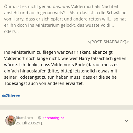
Öhm, ist es nicht genau das, was Voldermort als Nachteil
ansieht und auch genau weis?... Also, das ist ja die Schwäche
von Harry, dass er sich opfert und andere retten will... so hat
er ihn doch ins Ministerium gelockt, das wusste Voldi...
oder?...
<{POST_SNAPBACK}>
Ins Ministerium zu fliegen war zwar riskant, aber zeigt
Voldemort noch lange nicht, wie weit Harry tatsächlich gehen
würde. Ich denke, dass Voldemorts Ende (darauf muss es
einfach hinauslaufen (bitte, bitte)) letztendlich etwas mit
seiner Todesangst zu tun haben muss, dass er die selbe
Todesangst auch von anderen erwartet.
Zitieren
Ersteller-Statistik
Tomtom
Ehrenmitglied
25. Juli 2005
21 J.