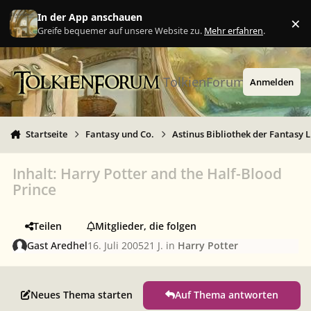
Zu Inhalt springen
In der App anschauen
×
Ig
Greife bequemer auf unsere Website zu.
Mehr erfahren
.
TolkienForum
Anmelden
Startseite
Fantasy und Co.
Astinus Bibliothek der Fantasy L
Inhalt: Harry Potter and the Half-Blood
Prince
Teilen
Mitglieder, die folgen
Gast Aredhel
16. Juli 2005
21 J.
in
Harry Potter
Neues Thema starten
Auf Thema antworten