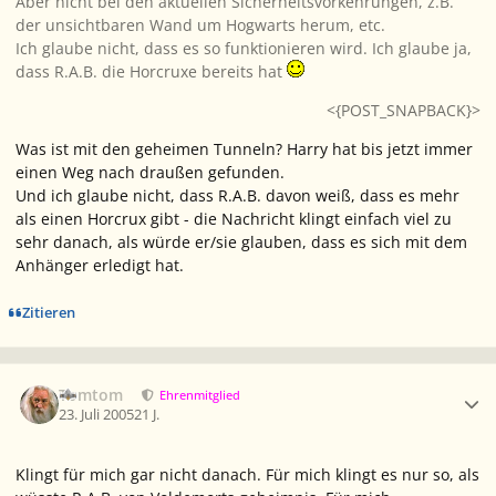
Aber nicht bei den aktuellen Sicherheitsvorkehrungen, z.B.
der unsichtbaren Wand um Hogwarts herum, etc.
Ich glaube nicht, dass es so funktionieren wird. Ich glaube ja,
dass R.A.B. die Horcruxe bereits hat
<{POST_SNAPBACK}>
Was ist mit den geheimen Tunneln? Harry hat bis jetzt immer
einen Weg nach draußen gefunden.
Und ich glaube nicht, dass R.A.B. davon weiß, dass es mehr
als einen Horcrux gibt - die Nachricht klingt einfach viel zu
sehr danach, als würde er/sie glauben, dass es sich mit dem
Anhänger erledigt hat.
Zitieren
Ersteller-Statistik
Tomtom
Ehrenmitglied
23. Juli 2005
21 J.
Klingt für mich gar nicht danach. Für mich klingt es nur so, als