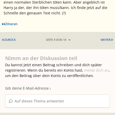
einen normalen Sterblichen töten kann. Aber angeblich ist
Harry ja der, der ihn töten muss/kann. Ich finde jetzt auf die
Schnelle den genauen Text nicht. (?)
Zitieren
ERSTE SEITE
L
ZURÜCK
SEITE 4 VON 14
WEITER
Nimm an der Diskussion teil
Du kannst jetzt einen Beitrag schreiben und dich später
registrieren. Wenn du bereits ein Konto hast,
melde dich an
,
um den Beitrag über dein Konto zu veröffentlichen.
Auf dieses Thema antworten