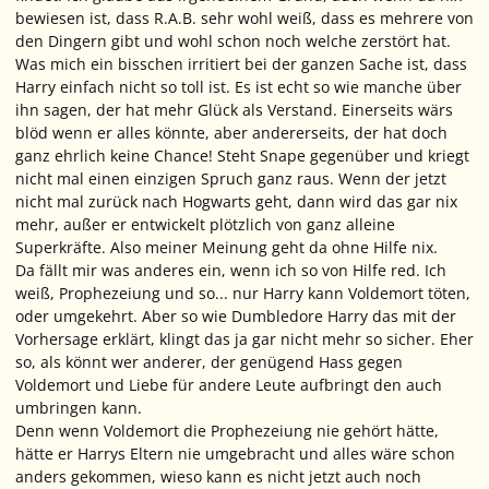
bewiesen ist, dass R.A.B. sehr wohl weiß, dass es mehrere von
den Dingern gibt und wohl schon noch welche zerstört hat.
Was mich ein bisschen irritiert bei der ganzen Sache ist, dass
Harry einfach nicht so toll ist. Es ist echt so wie manche über
ihn sagen, der hat mehr Glück als Verstand. Einerseits wärs
blöd wenn er alles könnte, aber andererseits, der hat doch
ganz ehrlich keine Chance! Steht Snape gegenüber und kriegt
nicht mal einen einzigen Spruch ganz raus. Wenn der jetzt
nicht mal zurück nach Hogwarts geht, dann wird das gar nix
mehr, außer er entwickelt plötzlich von ganz alleine
Superkräfte. Also meiner Meinung geht da ohne Hilfe nix.
Da fällt mir was anderes ein, wenn ich so von Hilfe red. Ich
weiß, Prophezeiung und so... nur Harry kann Voldemort töten,
oder umgekehrt. Aber so wie Dumbledore Harry das mit der
Vorhersage erklärt, klingt das ja gar nicht mehr so sicher. Eher
so, als könnt wer anderer, der genügend Hass gegen
Voldemort und Liebe für andere Leute aufbringt den auch
umbringen kann.
Denn wenn Voldemort die Prophezeiung nie gehört hätte,
hätte er Harrys Eltern nie umgebracht und alles wäre schon
anders gekommen, wieso kann es nicht jetzt auch noch