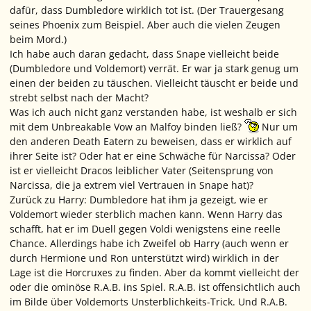
dafür, dass Dumbledore wirklich tot ist. (Der Trauergesang
seines Phoenix zum Beispiel. Aber auch die vielen Zeugen
beim Mord.)
Ich habe auch daran gedacht, dass Snape vielleicht beide
(Dumbledore und Voldemort) verrät. Er war ja stark genug um
einen der beiden zu täuschen. Vielleicht täuscht er beide und
strebt selbst nach der Macht?
Was ich auch nicht ganz verstanden habe, ist weshalb er sich
mit dem Unbreakable Vow an Malfoy binden ließ?
Nur um
den anderen Death Eatern zu beweisen, dass er wirklich auf
ihrer Seite ist? Oder hat er eine Schwäche für Narcissa? Oder
ist er vielleicht Dracos leiblicher Vater (Seitensprung von
Narcissa, die ja extrem viel Vertrauen in Snape hat)?
Zurück zu Harry: Dumbledore hat ihm ja gezeigt, wie er
Voldemort wieder sterblich machen kann. Wenn Harry das
schafft, hat er im Duell gegen Voldi wenigstens eine reelle
Chance. Allerdings habe ich Zweifel ob Harry (auch wenn er
durch Hermione und Ron unterstützt wird) wirklich in der
Lage ist die Horcruxes zu finden. Aber da kommt vielleicht der
oder die ominöse R.A.B. ins Spiel. R.A.B. ist offensichtlich auch
im Bilde über Voldemorts Unsterblichkeits-Trick. Und R.A.B.