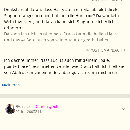
Denkste mal daran, dass Harry auch ein Mal absolut direkt
Slughorn angesprochen hat, auf die Horcruxe? Da war kein
Wein involviert, und daran kann sich Slughorn sicherlich
erinnern.
Da kann ich nicht zustimmen. Draco kann die hellen Haare
und das Äußere auch von seiner Mutter geerbt haben.
<{POST_SNAPBACK}>
Ich dachte immer, dass Lucius auch mit deinem "pale,
pointed face" beschrieben wurde, wie Draco halt. Ich hielt sie
von Abdrücken voneinander, aber gut, ich kann mich irren.
Zitieren
Ersteller-Statistik
Mortica
Ehrenmitglied
20. Juli 2005
21 J.