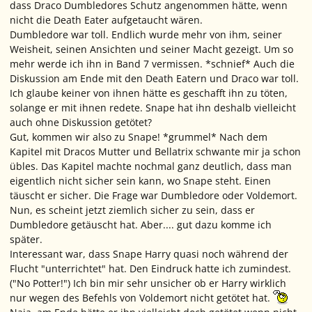
dass Draco Dumbledores Schutz angenommen hätte, wenn
nicht die Death Eater aufgetaucht wären.
Dumbledore war toll. Endlich wurde mehr von ihm, seiner
Weisheit, seinen Ansichten und seiner Macht gezeigt. Um so
mehr werde ich ihn in Band 7 vermissen. *schnief* Auch die
Diskussion am Ende mit den Death Eatern und Draco war toll.
Ich glaube keiner von ihnen hätte es geschafft ihn zu töten,
solange er mit ihnen redete. Snape hat ihn deshalb vielleicht
auch ohne Diskussion getötet?
Gut, kommen wir also zu Snape! *grummel* Nach dem
Kapitel mit Dracos Mutter und Bellatrix schwante mir ja schon
übles. Das Kapitel machte nochmal ganz deutlich, dass man
eigentlich nicht sicher sein kann, wo Snape steht. Einen
täuscht er sicher. Die Frage war Dumbledore oder Voldemort.
Nun, es scheint jetzt ziemlich sicher zu sein, dass er
Dumbledore getäuscht hat. Aber.... gut dazu komme ich
später.
Interessant war, dass Snape Harry quasi noch während der
Flucht "unterrichtet" hat. Den Eindruck hatte ich zumindest.
("No Potter!") Ich bin mir sehr unsicher ob er Harry wirklich
nur wegen des Befehls von Voldemort nicht getötet hat.