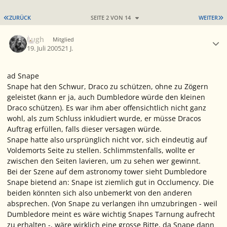
ERSTE SEITE
L
ZURÜCK
SEITE 2 VON 14
WEITER
Ersteller-Statistik
Lugh
Mitglied
19. Juli 2005
21 J.
ad Snape
Snape hat den Schwur, Draco zu schützen, ohne zu Zögern
geleistet (kann er ja, auch Dumbledore würde den kleinen
Draco schützen). Es war ihm aber offensichtlich nicht ganz
wohl, als zum Schluss inkludiert wurde, er müsse Dracos
Auftrag erfüllen, falls dieser versagen würde.
Snape hatte also ursprünglich nicht vor, sich eindeutig auf
Voldemorts Seite zu stellen. Schlimmstenfalls, wollte er
zwischen den Seiten lavieren, um zu sehen wer gewinnt.
Bei der Szene auf dem astronomy tower sieht Dumbledore
Snape bietend an: Snape ist ziemlich gut in Occlumency. Die
beiden könnten sich also unbemerkt von den anderen
absprechen. (Von Snape zu verlangen ihn umzubringen - weil
Dumbledore meint es wäre wichtig Snapes Tarnung aufrecht
zu erhalten -, wäre wirklich eine grosse Bitte, da Snape dann