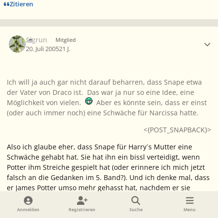
Zitieren
Ersteller-Statistik
Sigrun
Mitglied
20. Juli 2005
21 J.
Ich will ja auch gar nicht darauf beharren, dass Snape etwa
der Vater von Draco ist. Das war ja nur so eine Idee, eine
Möglichkeit von vielen.
Aber es könnte sein, dass er einst
(oder auch immer noch) eine Schwäche für Narcissa hatte.
<{POST_SNAPBACK}>
Also ich glaube eher, dass Snape für Harry´s Mutter eine
Schwäche gehabt hat. Sie hat ihn ein bissl verteidigt, wenn
Potter ihm Streiche gespielt hat (oder erinnere ich mich jetzt
falsch an die Gedanken im 5. Band?). Und ich denke mal, dass
er James Potter umso mehr gehasst hat, nachdem er sie
geheiratet hat. Und jetzt hasst er Harry, weil er nicht sein
Kind, sondern das Kind von James ist. Hmmm, ich lieeebe
Anmelden
Registrieren
Suche
Menu