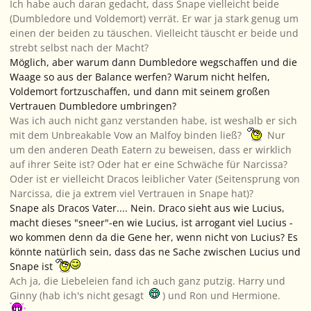
Ich habe auch daran gedacht, dass Snape vielleicht beide
(Dumbledore und Voldemort) verrät. Er war ja stark genug um
einen der beiden zu täuschen. Vielleicht täuscht er beide und
strebt selbst nach der Macht?
Möglich, aber warum dann Dumbledore wegschaffen und die
Waage so aus der Balance werfen? Warum nicht helfen,
Voldemort fortzuschaffen, und dann mit seinem großen
Vertrauen Dumbledore umbringen?
Was ich auch nicht ganz verstanden habe, ist weshalb er sich
mit dem Unbreakable Vow an Malfoy binden ließ?
Nur
um den anderen Death Eatern zu beweisen, dass er wirklich
auf ihrer Seite ist? Oder hat er eine Schwäche für Narcissa?
Oder ist er vielleicht Dracos leiblicher Vater (Seitensprung von
Narcissa, die ja extrem viel Vertrauen in Snape hat)?
Snape als Dracos Vater.... Nein. Draco sieht aus wie Lucius,
macht dieses "sneer"-en wie Lucius, ist arrogant viel Lucius -
wo kommen denn da die Gene her, wenn nicht von Lucius? Es
könnte natürlich sein, dass das ne Sache zwischen Lucius und
Snape ist
Ach ja, die Liebeleien fand ich auch ganz putzig. Harry und
Ginny (hab ich's nicht gesagt
) und Ron und Hermione.