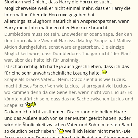
Slughorn weiß nicht, dass Harry die Horcruxe sucht.
Möglicherweise weiß er nicht einmal mehr, dass er Harry die
Information über die Horcruxe gegeben hat.
Allerdings ist Slughorn natürlich ein Ansprechpartner, wenn
Harry mehr Informationen über Horcruxe braucht.
Dumbledore muss tot sein. Endweder er oder Snape, denk an
den Unbreakable Vow mit Narcissa Malfoy. Snape hat Malfoys
Aktion durchgeführt, sonst wäre er gestorben. Die einzige
Möglichkeit wäre, dass Dumbledores Tod gar nicht "der Plan"
war, aber das halte ich für unsinnig.
Ist schon richtig. Ich hatte ja auch geschrieben, dass ich das
für eine sehr unwahrscheinliche Lösung halte.
Snape als Dracos Vater.... Nein. Draco sieht aus wie Lucius,
macht dieses "sneer"-en wie Lucius, ist arrogant viel Lucius -
wo kommen denn da die Gene her, wenn nicht von Lucius? Es
könnte natürlich sein, dass das ne Sache zwischen Lucius und
Snape ist
Da kann ich nicht zustimmen. Draco kann die hellen Haare
und das Äußere auch von seiner Mutter geerbt haben. (Oder
wird die Ähnlichkeit zwischen Vater und Sohn im ersten Band
so deutlich beschrieben?
Weiß ich leider nicht mehr.) Die
Arroganz kann Draco auch durch die Erziehung übernommen