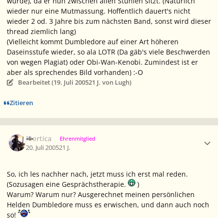
wurde), da er nun zwischen allen Stühlen sitzt. (Natürlich
wieder nur eine Mutmassung. Hoffentlich dauert's nicht
wieder 2 od. 3 Jahre bis zum nächsten Band, sonst wird dieser
thread ziemlich lang)
(Vielleicht kommt Dumbledore auf einer Art höheren
Daseinsstufe wieder, so ala LOTR (Da gäb's viele Beschwerden
von wegen Plagiat) oder Obi-Wan-Kenobi. Zumindest ist er
aber als sprechendes Bild vorhanden) :-O
Bearbeitet (
19. Juli 2005
21 J.
von Lugh)
Zitieren
Ersteller-Statistik
Mortica
Ehrenmitglied
20. Juli 2005
21 J.
So, ich les nachher nach, jetzt muss ich erst mal reden.
(Sozusagen eine Gesprächstherapie.
)
Warum? Warum nur? Ausgerechnet meinen persönlichen
Helden Dumbledore muss es erwischen, und dann auch noch
so!