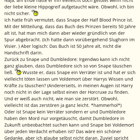
Naja, am Ende hätte er ihn vielleicht doch getötet wenn nicht
der liebe kleine Hippogreif aufgetaucht wäre. Obwohl, ich bin
nicht sicher.
Ich hatte früh vermutet, dass Snape der Half Blood Prince ist.
Mit der Mitteilung, dass das Buch des Prinzen bereits 50 Jahre
alt ist, hat man mich dann aber wieder gründlich von der
Spur abgebracht. (Ich hatte dann vorübergehend Slughorn im
Visier. ) Aber logisch: Das Buch ist 50 Jahre alt, nicht die
Handschrift darin.
Zurück zu Snape und Dumbledore: Irgendwo kann ich nicht
ganz glauben, dass Dumbledore sich so von Snape täuschen
ließ.
Wusste er, dass Snape ein Verräter ist und hat er sich
vielleicht töten lassen um Voldemort über Harrys Wissen und
Kräfte zu täuschen? (Andererseits, in meinen Augen ist Harry
noch nicht in der Lage selbst einen der Horcruxe zu finden.
Und er weiß auch nicht, wie man sie zerstört. Obwohl,
vielleicht ist das zerstören ja ganz leicht. *hammerhol*)
Oder ist Snape kein Verräter sondern er und Dumbledore
haben den Mord nur vorgetäuscht, damit Dumbledore in
Zukunft unbeobachtet suchen kann und Snape bei Voldemort
über jeden Verdacht erhaben ist? Das wäre ein schöner
Gedanke, aber ich glaube selbst nicht daran. Zuviel spricht