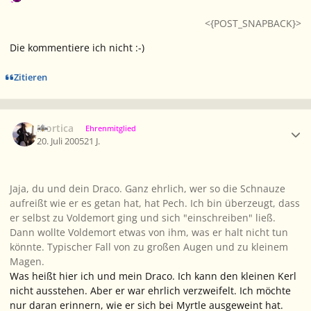
<{POST_SNAPBACK}>
Die kommentiere ich nicht :-)
Zitieren
Ersteller-Statistik
Mortica
Ehrenmitglied
20. Juli 2005
21 J.
Jaja, du und dein Draco. Ganz ehrlich, wer so die Schnauze
aufreißt wie er es getan hat, hat Pech. Ich bin überzeugt, dass
er selbst zu Voldemort ging und sich "einschreiben" ließ.
Dann wollte Voldemort etwas von ihm, was er halt nicht tun
könnte. Typischer Fall von zu großen Augen und zu kleinem
Magen.
Was heißt hier ich und mein Draco. Ich kann den kleinen Kerl
nicht ausstehen. Aber er war ehrlich verzweifelt. Ich möchte
nur daran erinnern, wie er sich bei Myrtle ausgeweint hat.