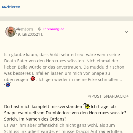
Zitieren
Ersteller-Statistik
Tomtom
Ehrenmitglied
19. Juli 2005
21 J.
Ich glaube kaum, dass Voldi sehr erfreut wäre wenn seine
Death Eater von den Horcruxes wüssten. Nich einmal der
lieben Bella würde er das anvertrauen. Da muddu dir schon
was besseres Einfallen lassen um mich von Snape zu
überzeugen
. Ich geh wieder in meine Ecke schmollen...
<{POST_SNAPBACK}>
Du hast mich komplett missverstanden
Ich frage, ob
Snape eventuell von Dumbledore von den Horcruxes wusste?
Sprich, im Namen des Ordens?
Es war ihm aber offensichtlich nicht ganz wohl, als zum
Schluss inkludiert wurde, er müsse Dracos Auftrag erfüllen,