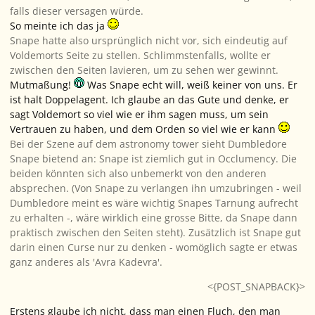
falls dieser versagen würde.
So meinte ich das ja
Snape hatte also ursprünglich nicht vor, sich eindeutig auf
Voldemorts Seite zu stellen. Schlimmstenfalls, wollte er
zwischen den Seiten lavieren, um zu sehen wer gewinnt.
Mutmaßung!
Was Snape echt will, weiß keiner von uns. Er
ist halt Doppelagent. Ich glaube an das Gute und denke, er
sagt Voldemort so viel wie er ihm sagen muss, um sein
Vertrauen zu haben, und dem Orden so viel wie er kann
Bei der Szene auf dem astronomy tower sieht Dumbledore
Snape bietend an: Snape ist ziemlich gut in Occlumency. Die
beiden könnten sich also unbemerkt von den anderen
absprechen. (Von Snape zu verlangen ihn umzubringen - weil
Dumbledore meint es wäre wichtig Snapes Tarnung aufrecht
zu erhalten -, wäre wirklich eine grosse Bitte, da Snape dann
praktisch zwischen den Seiten steht). Zusätzlich ist Snape gut
darin einen Curse nur zu denken - womöglich sagte er etwas
ganz anderes als 'Avra Kadevra'.
<{POST_SNAPBACK}>
Erstens glaube ich nicht, dass man einen Fluch, den man