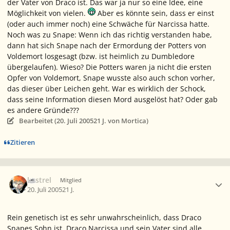
der Vater von Draco ist. Das war ja nur so eine Idee, eine
Möglichkeit von vielen.
Aber es könnte sein, dass er einst
(oder auch immer noch) eine Schwäche für Narcissa hatte.
Noch was zu Snape: Wenn ich das richtig verstanden habe,
dann hat sich Snape nach der Ermordung der Potters von
Voldemort losgesagt (bzw. ist heimlich zu Dumbledore
übergelaufen). Wieso? Die Potters waren ja nicht die ersten
Opfer von Voldemort, Snape wusste also auch schon vorher,
das dieser über Leichen geht. War es wirklich der Schock,
dass seine Information diesen Mord ausgelöst hat? Oder gab
es andere Gründe???
Bearbeitet (
20. Juli 2005
21 J.
von Mortica)
Zitieren
Ersteller-Statistik
kestrel
Mitglied
20. Juli 2005
21 J.
Rein genetisch ist es sehr unwahrscheinlich, dass Draco
Snapes Sohn ist. Draco Narcissa und sein Vater sind alle