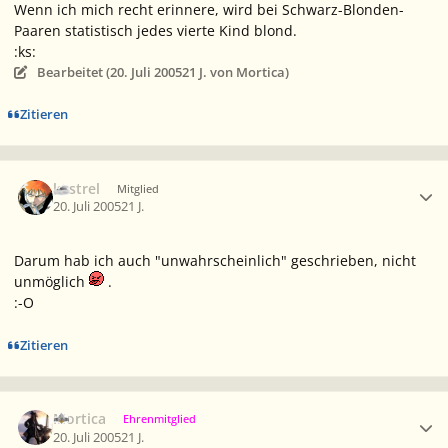
Wenn ich mich recht erinnere, wird bei Schwarz-Blonden-
Paaren statistisch jedes vierte Kind blond.
:ks:
Bearbeitet (
20. Juli 2005
21 J.
von Mortica)
Zitieren
Ersteller-Statistik
kestrel
Mitglied
20. Juli 2005
21 J.
Darum hab ich auch "unwahrscheinlich" geschrieben, nicht
unmöglich
.
:-O
Zitieren
Ersteller-Statistik
Mortica
Ehrenmitglied
20. Juli 2005
21 J.