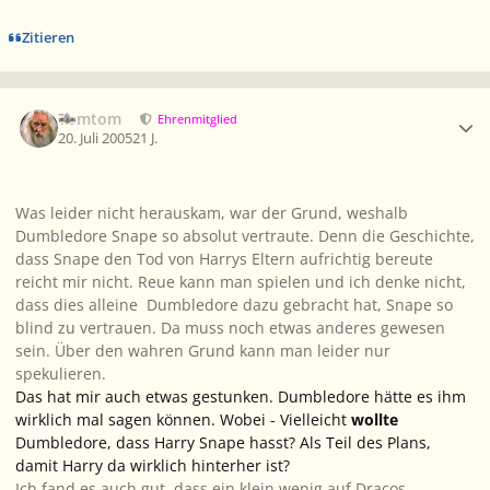
Zitieren
Ersteller-Statistik
Tomtom
Ehrenmitglied
20. Juli 2005
21 J.
Was leider nicht herauskam, war der Grund, weshalb
Dumbledore Snape so absolut vertraute. Denn die Geschichte,
dass Snape den Tod von Harrys Eltern aufrichtig bereute
reicht mir nicht. Reue kann man spielen und ich denke nicht,
dass dies alleine Dumbledore dazu gebracht hat, Snape so
blind zu vertrauen. Da muss noch etwas anderes gewesen
sein. Über den wahren Grund kann man leider nur
spekulieren.
Das hat mir auch etwas gestunken. Dumbledore hätte es ihm
wirklich mal sagen können. Wobei - Vielleicht
wollte
Dumbledore, dass Harry Snape hasst? Als Teil des Plans,
damit Harry da wirklich hinterher ist?
Ich fand es auch gut, dass ein klein wenig auf Dracos