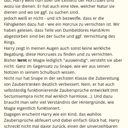
Gut, Harry weiß nun über die Existenz der Horcruxes und
wozu sie dienen. Er hat auch eine Idee, welcher Natur sie
dienen und wo sie ggf. zu suchen sind.
Jedoch weiß er nicht - und ich bezweifle, dass er die
Fähigkeiten dazu hat - wie ein Horcrux zu vernichten ist. Wir
haben gelesen, dass Teile von Dumbeldores Hand/Arm
abgestorben sind bei der Suche und ggf. Vernichtung des
Rings.
Harry zeigt in meinen Augen auch sonst keine wirkliche
Begabung, diese Horcruxes zu finden und zu vernichten.
Bisher
lernt
er Magie lediglich "auswendig", versteht sie aber
nicht. Ganz im Gegensatz zu Snape, wie wir aus seinen
Notizen in seinem Schulbuch wissen.
Nicht nur hat Snape in der sechsten Klasse die Zubereitung
von Zaubertränken deutlich verbessert. Nein, er hat auch
selbständig funktionierende Zaubersprüche entwickelt (mit
Sectumsempra nicht mal wirklich harmlose...). Und dazu
braucht man sehr viel Verständnis der Hintergründe, wie
Magie eigentlich funktioniert.
Dagegen erscheint Harry wie ein Kind, das wahllos
Zaubersprüche abfeuert und dabei einfach Glück hat. Harry
schreckt nicht mal davor zurück, einen der unverzeihbaren