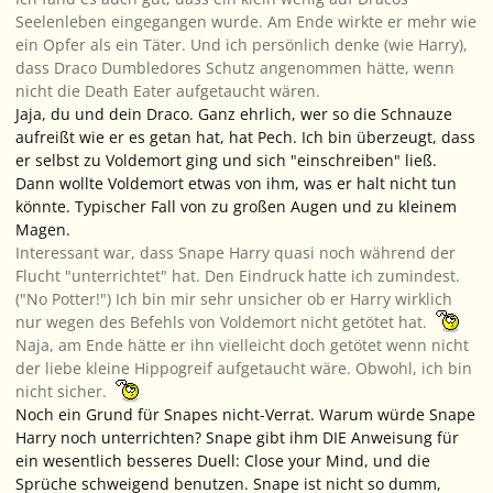
Seelenleben eingegangen wurde. Am Ende wirkte er mehr wie
ein Opfer als ein Täter. Und ich persönlich denke (wie Harry),
dass Draco Dumbledores Schutz angenommen hätte, wenn
nicht die Death Eater aufgetaucht wären.
Jaja, du und dein Draco. Ganz ehrlich, wer so die Schnauze
aufreißt wie er es getan hat, hat Pech. Ich bin überzeugt, dass
er selbst zu Voldemort ging und sich "einschreiben" ließ.
Dann wollte Voldemort etwas von ihm, was er halt nicht tun
könnte. Typischer Fall von zu großen Augen und zu kleinem
Magen.
Interessant war, dass Snape Harry quasi noch während der
Flucht "unterrichtet" hat. Den Eindruck hatte ich zumindest.
("No Potter!") Ich bin mir sehr unsicher ob er Harry wirklich
nur wegen des Befehls von Voldemort nicht getötet hat.
Naja, am Ende hätte er ihn vielleicht doch getötet wenn nicht
der liebe kleine Hippogreif aufgetaucht wäre. Obwohl, ich bin
nicht sicher.
Noch ein Grund für Snapes nicht-Verrat. Warum würde Snape
Harry noch unterrichten? Snape gibt ihm DIE Anweisung für
ein wesentlich besseres Duell: Close your Mind, und die
Sprüche schweigend benutzen. Snape ist nicht so dumm,