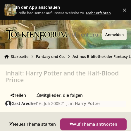
Zu Inhalt springen
In der App anschauen
×
Ig
Greife bequemer auf unsere Website zu.
Mehr erfahren
.
TolkienForum
Anmelden
Startseite
Fantasy und Co.
Astinus Bibliothek der Fantasy L
Inhalt: Harry Potter and the Half-Blood
Prince
Teilen
Mitglieder, die folgen
Gast Aredhel
16. Juli 2005
21 J.
in
Harry Potter
Neues Thema starten
Auf Thema antworten