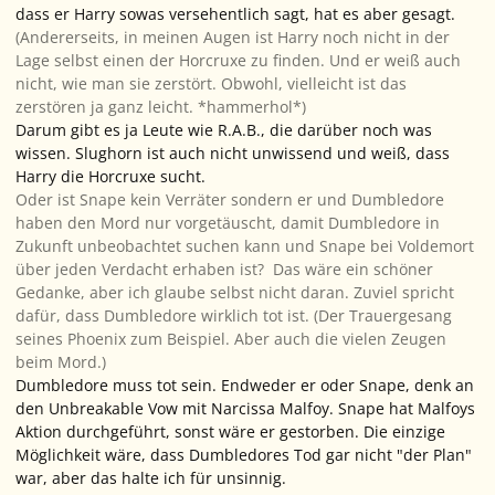
dass er Harry sowas versehentlich sagt, hat es aber gesagt.
(Andererseits, in meinen Augen ist Harry noch nicht in der
Lage selbst einen der Horcruxe zu finden. Und er weiß auch
nicht, wie man sie zerstört. Obwohl, vielleicht ist das
zerstören ja ganz leicht. *hammerhol*)
Darum gibt es ja Leute wie R.A.B., die darüber noch was
wissen. Slughorn ist auch nicht unwissend und weiß, dass
Harry die Horcruxe sucht.
Oder ist Snape kein Verräter sondern er und Dumbledore
haben den Mord nur vorgetäuscht, damit Dumbledore in
Zukunft unbeobachtet suchen kann und Snape bei Voldemort
über jeden Verdacht erhaben ist? Das wäre ein schöner
Gedanke, aber ich glaube selbst nicht daran. Zuviel spricht
dafür, dass Dumbledore wirklich tot ist. (Der Trauergesang
seines Phoenix zum Beispiel. Aber auch die vielen Zeugen
beim Mord.)
Dumbledore muss tot sein. Endweder er oder Snape, denk an
den Unbreakable Vow mit Narcissa Malfoy. Snape hat Malfoys
Aktion durchgeführt, sonst wäre er gestorben. Die einzige
Möglichkeit wäre, dass Dumbledores Tod gar nicht "der Plan"
war, aber das halte ich für unsinnig.