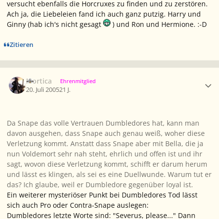
versucht ebenfalls die Horcruxes zu finden und zu zerstören.
Ach ja, die Liebeleien fand ich auch ganz putzig. Harry und
Ginny (hab ich's nicht gesagt
) und Ron und Hermione. :-D
Zitieren
Ersteller-Statistik
Mortica
Ehrenmitglied
20. Juli 2005
21 J.
Da Snape das volle Vertrauen Dumbledores hat, kann man
davon ausgehen, dass Snape auch genau weiß, woher diese
Verletzung kommt. Anstatt dass Snape aber mit Bella, die ja
nun Voldemort sehr nah steht, ehrlich und offen ist und ihr
sagt, wovon diese Verletzung kommt, schifft er darum herum
und lässt es klingen, als sei es eine Duellwunde. Warum tut er
das? Ich glaube, weil er Dumbledore gegenüber loyal ist.
Ein weiterer mysteriöser Punkt bei Dumbledores Tod lässt
sich auch Pro oder Contra-Snape auslegen:
Dumbledores letzte Worte sind: "Severus, please..." Dann