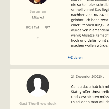
nie so komplex schreibe
schnell voran! Das lieg
Saruman
nachher 200 DIN A4 Sei
Mitglied
gelohnt. Ich habe zwar 
einer Stephen King - F
2,8 Tsd
7
Beiträge
Reputation
wurde von niemandem ge
wenig Absätze gemacht 
♂
hoch und dafür lohnt s
machen wollen würde.
Zitieren
21. Dezember 2005
20 J.
Genau dazu hab ich mi
Statt großer Umschreib
Und Geschichten müssen
Es sei denn man will d
Gast ThorBrownlock