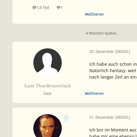
1,6 Tsd
1
Beiträge
Reputation
Zitieren
4 Wochen später...
20. Dezember 2005
20 J.
Ich habe auch schon i
Natürlich Fantasy, wei
nach langer Zeit an e
Gast ThorBrownlock
Zitieren
Gast
21. Dezember 2005
20 J.
Ich bin im Moment auch 
habe mir eine ebenso l