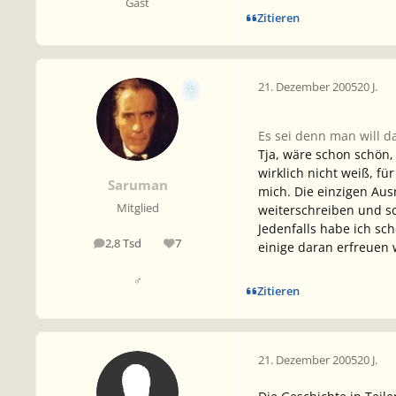
Gast
Zitieren
21. Dezember 2005
20 J.
Es sei denn man will d
Tja, wäre schon schön,
wirklich nicht weiß, fü
Saruman
mich. Die einzigen Aus
Mitglied
weiterschreiben und sch
Jedenfalls habe ich sch
2,8 Tsd
7
einige daran erfreuen 
Beiträge
Reputation
♂
Zitieren
21. Dezember 2005
20 J.