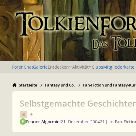
Zu Inhalt springen
Foren
Chat
Galerie
Entdecken
Aktivität
Clubs
Mitgliederkarte
Startseite
Fantasy und Co.
Fan-Fiction und Fantasy-Kur
Selbstgemachte Geschichten
Feanor Algormiel
21. Dezember 2004
21 J.
in
Fan-Ficti