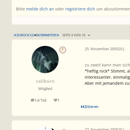
Bitte
melde dich an
oder
registriere dich
um abzustimmen
ERSTE SEITE
LETZTE SEITE
ZURÜCK
1
2
3
4
5
6
7
8
9
WEITER
SEITE 4 VON 10
25. November 2005
20 J.
zu zweit kann man sic
*heftig nick* Stimmt, 
interessanter, einmali
caliburn
Aber mit jemandem zu
Mitglied
1,6 Tsd
1
Beiträge
Reputation
Zitieren
27. November 2005
20 J.