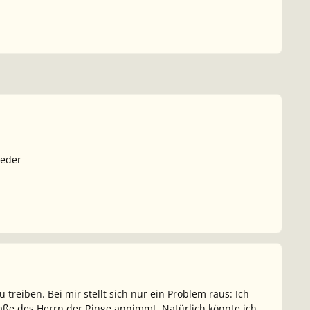
ieder
treiben. Bei mir stellt sich nur ein Problem raus: Ich
aße des Herrn der Ringe annimmt. Natürlich könnte ich