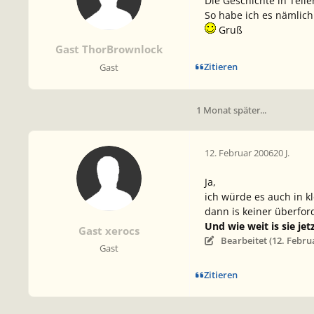
Die Geschichte in Teil
So habe ich es nämlic
Gruß
Gast ThorBrownlock
Zitieren
Gast
1 Monat später...
12. Februar 2006
20 J.
Ja,
ich würde es auch in kl
dann is keiner überfor
Und wie weit is sie je
Gast xerocs
Bearbeitet (
12. Febru
Gast
Zitieren