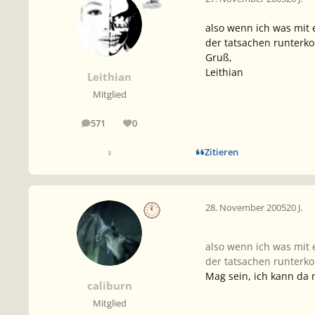
also wenn ich was mit 
der tatsachen runterko
Gruß,
Leithian
Leithian
Mitglied
571
0
Beiträge
Reputation
Zitieren
♀
28. November 2005
20 J.
also wenn ich was mit 
der tatsachen runterko
Mag sein, ich kann da 
caliburn
Mitglied