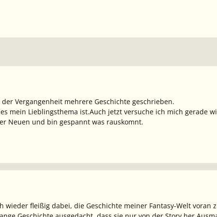
n der Vergangenheit mehrere Geschichte geschrieben.
l es mein Lieblingsthema ist.Auch jetzt versuche ich mich gerade w
iner Neuen und bin gespannt was rauskomnt.
wieder fleißig dabei, die Geschichte meiner Fantasy-Welt voran zu 
ange Geschichte ausgedacht, dass sie nur von der Story her Ausm