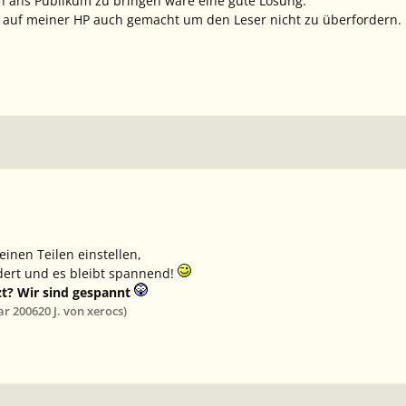
en ans Publikum zu bringen wäre eine gute Lösung.
h auf meiner HP auch gemacht um den Leser nicht zu überfordern.
einen Teilen einstellen,
dert und es bleibt spannend!
tzt? Wir sind gespannt
ar 2006
20 J.
von xerocs)