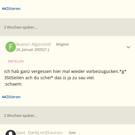
Zitieren
2 Wochen später...
Ersteller-Statistik
Feanor Algormiel
Mitglied
26. Januar 2005
21 J.
ERSTELLER
ich hab ganz vergessen hier mal wieder vorbeizugucken.*g*
350Seiten ach du schei* das is ja zu sau viel.
:schaem:
Zitieren
2 Wochen später...
Gast -DarkLordSauron-
Gast