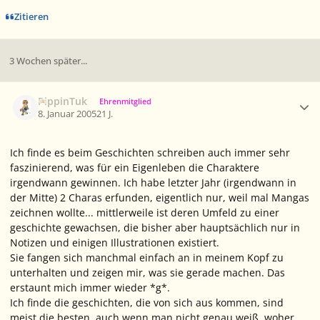
Zitieren
3 Wochen später...
Ersteller-Statistik
PippinTuk
Ehrenmitglied
8. Januar 2005
21 J.
Ich finde es beim Geschichten schreiben auch immer sehr
faszinierend, was für ein Eigenleben die Charaktere
irgendwann gewinnen. Ich habe letzter Jahr (irgendwann in
der Mitte) 2 Charas erfunden, eigentlich nur, weil mal Mangas
zeichnen wollte... mittlerweile ist deren Umfeld zu einer
geschichte gewachsen, die bisher aber hauptsächlich nur in
Notizen und einigen Illustrationen existiert.
Sie fangen sich manchmal einfach an in meinem Kopf zu
unterhalten und zeigen mir, was sie gerade machen. Das
erstaunt mich immer wieder *g*.
Ich finde die geschichten, die von sich aus kommen, sind
meist die besten, auch wenn man nicht genau weiß, woher