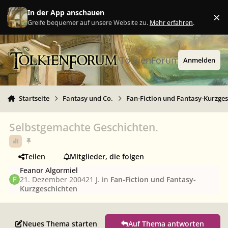
Zu Inhalt springen
In der App anschauen
×
Ig
Greife bequemer auf unsere Website zu.
Mehr erfahren
.
TolkienForum
Anmelden
Startseite
Fantasy und Co.
Fan-Fiction und Fantasy-Kurzge
Selbstgemachte Geschichten.
Teilen
Mitglieder, die folgen
Feanor Algormiel
21. Dezember 2004
21 J.
in
Fan-Fiction und Fantasy-
Kurzgeschichten
Neues Thema starten
Auf Thema antworten