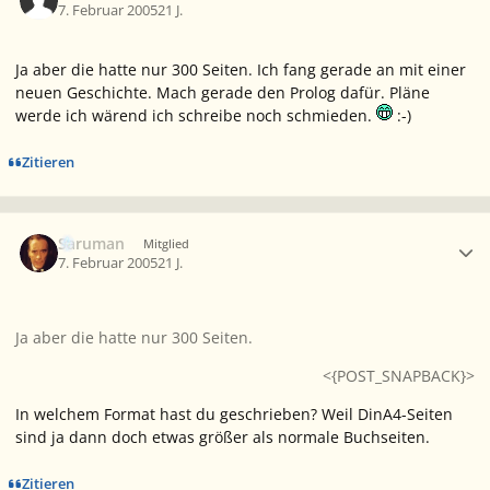
7. Februar 2005
21 J.
Ja aber die hatte nur 300 Seiten. Ich fang gerade an mit einer
neuen Geschichte. Mach gerade den Prolog dafür. Pläne
werde ich wärend ich schreibe noch schmieden.
:-)
Zitieren
Ersteller-Statistik
Saruman
Mitglied
7. Februar 2005
21 J.
Ja aber die hatte nur 300 Seiten.
<{POST_SNAPBACK}>
In welchem Format hast du geschrieben? Weil DinA4-Seiten
sind ja dann doch etwas größer als normale Buchseiten.
Zitieren