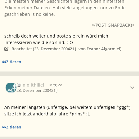
Die meisten meiner Geschichten lagern in den hintersten
Ecken meiner Dateien. Hab viele angefangen, nur zu Ende
geschrieben is no keine.
<{POST_SNAPBACK}>
schreib doch weiter und poste sie rein würd mich
interessieren wie die so sind. :-O
Bearbeitet (
23. Dezember 2004
21 J.
von Feanor Algormiel)
Zitieren
Ersteller-Statistik
Fuin o ithiliel
Mitglied
23. Dezember 2004
21 J.
An meiner längsten (unfertige, bei weitem unfertige!!!*ggg*)
sitze ich jetzt anderthalb Jahre *grins* :L
Zitieren