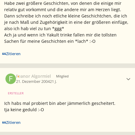
Habe zwei größere Geschichten, von denen die einige mir
relativ gut vorkommt und die andere mir am Herzen liegt.
Dann schreibe ich noch etliche kleine Geschichtchen, die ich
je nach Maß und Zugehörigkeit in eine der größeren einfüge,
also ich hab viel zu tun *ggg*
Ach ja und wenn ich Yakult trinke fallen mir die tollsten
Sachen für meine Geschichten ein *lach* :-O
Zitieren
Ersteller-Statistik
Feanor Algormiel
Mitglied
21. Dezember 2004
21 J.
ERSTELLER
Ich habs mal probiert bin aber jämmerlich gescheitert.
tja keine geduld :-O
Zitieren