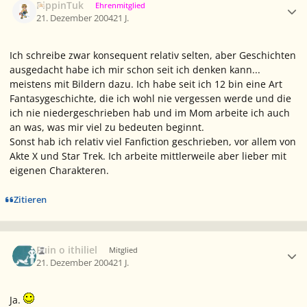
PippinTuk
Ehrenmitglied
21. Dezember 2004
21 J.
Ich schreibe zwar konsequent relativ selten, aber Geschichten
ausgedacht habe ich mir schon seit ich denken kann...
meistens mit Bildern dazu. Ich habe seit ich 12 bin eine Art
Fantasygeschichte, die ich wohl nie vergessen werde und die
ich nie niedergeschrieben hab und im Mom arbeite ich auch
an was, was mir viel zu bedeuten beginnt.
Sonst hab ich relativ viel Fanfiction geschrieben, vor allem von
Akte X und Star Trek. Ich arbeite mittlerweile aber lieber mit
eigenen Charakteren.
Zitieren
Ersteller-Statistik
Fuin o ithiliel
Mitglied
21. Dezember 2004
21 J.
Ja.