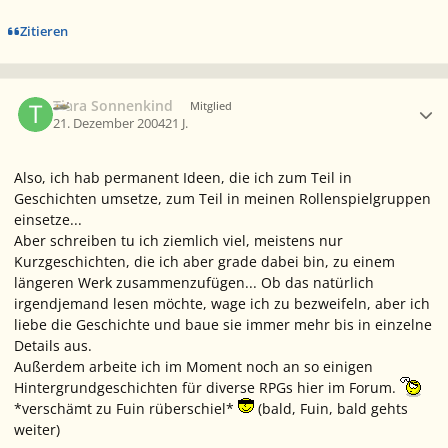
Zitieren
Ersteller-Statistik
Tiara Sonnenkind
Mitglied
21. Dezember 2004
21 J.
Also, ich hab permanent Ideen, die ich zum Teil in
Geschichten umsetze, zum Teil in meinen Rollenspielgruppen
einsetze...
Aber schreiben tu ich ziemlich viel, meistens nur
Kurzgeschichten, die ich aber grade dabei bin, zu einem
längeren Werk zusammenzufügen... Ob das natürlich
irgendjemand lesen möchte, wage ich zu bezweifeln, aber ich
liebe die Geschichte und baue sie immer mehr bis in einzelne
Details aus.
Außerdem arbeite ich im Moment noch an so einigen
Hintergrundgeschichten für diverse RPGs hier im Forum.
*verschämt zu Fuin rüberschiel*
(bald, Fuin, bald gehts
weiter)