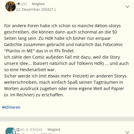
shuki
Mitglied
22. Dezember 2004
21 J.
Für andere Foren habe ich schon so manche Aktion-storys
geschreiben, die können dann auch schonmal an die 50
Seiten lang sein. Zu HdR habe ich bisher nur einpaar
Gedichte zusammen gebracht und natürlich das Fotocomic
"Planlos in ME" das in in FFs findet.
Ich zähle den Comic aufjeden Fall mit dazu, weil die Story
unsere Idee... (basiert natürlich auf Tolkiens HdR) ... und auch
so eine Heidenarbeit war.
Sicher werde ich (mit etwas mehr Freizeit) an anderen Storys
weiterschreiben, mach einfach Spaß seinen Tagträumen in
Worten ausdruck zugeben oder eine eigene Welt auf Papier
(o. im Rechner) zu erschaffen.
Zitieren
Ersteller-Statistik
Fuin o ithiliel
Mitglied