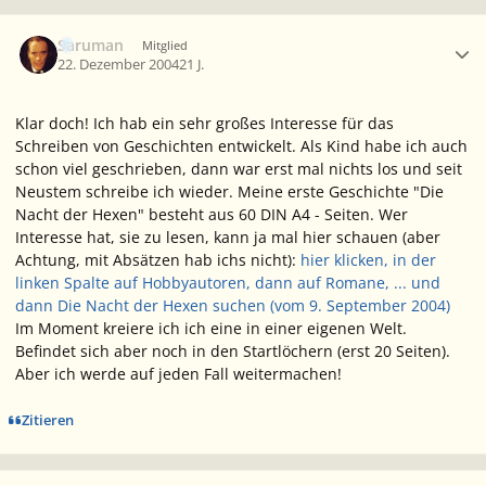
Ersteller-Statistik
Saruman
Mitglied
22. Dezember 2004
21 J.
Klar doch! Ich hab ein sehr großes Interesse für das
Schreiben von Geschichten entwickelt. Als Kind habe ich auch
schon viel geschrieben, dann war erst mal nichts los und seit
Neustem schreibe ich wieder. Meine erste Geschichte "Die
Nacht der Hexen" besteht aus 60 DIN A4 - Seiten. Wer
Interesse hat, sie zu lesen, kann ja mal hier schauen (aber
Achtung, mit Absätzen hab ichs nicht):
hier klicken, in der
linken Spalte auf Hobbyautoren, dann auf Romane, ... und
dann Die Nacht der Hexen suchen (vom 9. September 2004)
Im Moment kreiere ich ich eine in einer eigenen Welt.
Befindet sich aber noch in den Startlöchern (erst 20 Seiten).
Aber ich werde auf jeden Fall weitermachen!
Zitieren
Ersteller-Statistik