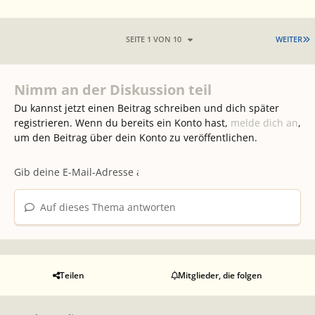
L
SEITE 1 VON 10
WEITER
Nimm an der Diskussion teil
Du kannst jetzt einen Beitrag schreiben und dich später
registrieren. Wenn du bereits ein Konto hast,
melde dich an
,
um den Beitrag über dein Konto zu veröffentlichen.
Auf dieses Thema antworten
Teilen
Mitglieder, die folgen