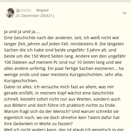
Ersteller-Statistik
Sameda
Mitglied
23. Dezember 2004
21 J.
Ja und ja und ja....
Eine Geschichte nach der anderen, seit, ich weiß nicht wie
langer Zeit, Jahren auf jeden Fall, mindestens 8. Die längsten
Sachen die ich habe sind beide ungefähr 3 Jahre alt, und
beide um die 150 Word Seiten lang. Andere von den ungefähr
100 Dateien auf meinem Pc sind nur 10 Seiten lang und wie
alles andere unfertig. Ein paar fertige Sachen existieren... ha
wenige sinds und zwar meistens Kurzgeschichten, sehr alte,
Kurzgeschichten.
Dabei ist alles, ich versuche mich fast an allem, was mir
gerade einfällt, in meinem Kopf wächst eine Geschichte
schnell, besteht sofort nicht nur aus Worten, sondern auch
aus Bildern und doch führe ich praktisch nichts zu Ende.
Warum fragt sich da der Mensch? Und warum schreibt sie
eigentlich noch, wo sie doch ohnehin kein Talent dafür hat
ihre Gedanken in Worte zu fassen?
Weil ich nicht anders kann, das ist glaub ich genetisch in mir