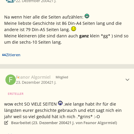
22. Dezember 2004
21 J.
Na wenn hier alle die Seiten aufzählen:
Meine liebste Geschichte ist 86 Din-A4 Seiten lang und die
andere ist 79 Din-A5 Seiten lang.
Meine kleineren (die sind dann auch
ganz
klein *gg* ) sind so
um die sechs-10 Seiten lang.
Zitieren
Ersteller-Statistik
Feanor Algormiel
Mitglied
23. Dezember 2004
21 J.
ERSTELLER
wow echt SO VIELE SEITEN
,wie lange habt ihr für die
längsten eurer geschichte gebrauch und etzt sagt nich ein
jahr weil so viel geduld hät ich nich .*grins* :-O
Bearbeitet (
23. Dezember 2004
21 J.
von Feanor Algormiel)