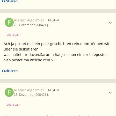
Zitieren
Ersteller-Statistik
Feanor Algormiel
Mitglied
23. Dezember 2004
21 J.
ERSTELLER
Ach ja postet mal ein paar geschichten rein,dann können wir
über sie diskutieren
was haltet ihr davon.Sarumn hat ja schon eine rein epostet
also postet ma welche rein :-O
Zitieren
Ersteller-Statistik
Feanor Algormiel
Mitglied
23. Dezember 2004
21 J.
ERSTELLER