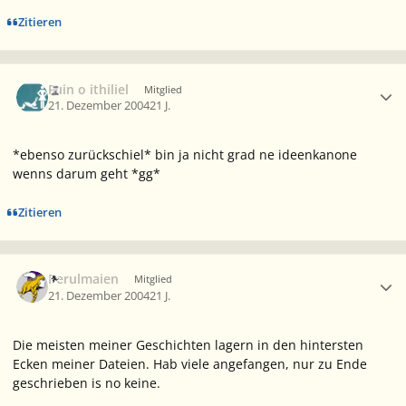
Zitieren
Ersteller-Statistik
Fuin o ithiliel
Mitglied
21. Dezember 2004
21 J.
*ebenso zurückschiel* bin ja nicht grad ne ideenkanone
wenns darum geht *gg*
Zitieren
Ersteller-Statistik
Perulmaien
Mitglied
21. Dezember 2004
21 J.
Die meisten meiner Geschichten lagern in den hintersten
Ecken meiner Dateien. Hab viele angefangen, nur zu Ende
geschrieben is no keine.