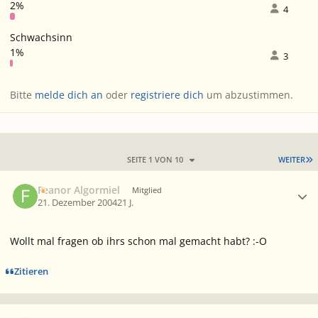
2%
4
Schwachsinn
1%
3
Bitte
melde dich an
oder
registriere dich
um abzustimmen.
L
SEITE 1 VON 10
WEITER
Ersteller-Statistik
Feanor Algormiel
Mitglied
21. Dezember 2004
21 J.
Wollt mal fragen ob ihrs schon mal gemacht habt? :-O
Zitieren
Ersteller-Statistik