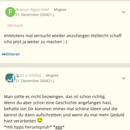
Ersteller-Statistik
Feanor Algormiel
Mitglied
21. Dezember 2004
21 J.
ERSTELLER
enletztens mal versucht wieder anzufangen.Vielleicht schaff
ichs jetzt ja weiter zu machen ;-)
Zitieren
Ersteller-Statistik
Fuin o ithiliel
Mitglied
21. Dezember 2004
21 J.
Man sollte es nicht bezwingen, das ist schon richtig.
Wenn du aber schon eine Geschichte angefangen hast,
behalte sie! Dir kommen immer mal schöne Ideen und die
kannst du dann aufschreiben und wenn du mal mehr Geduld
hast verarbeiten
*mit tipps herumsprüh* *ggg*