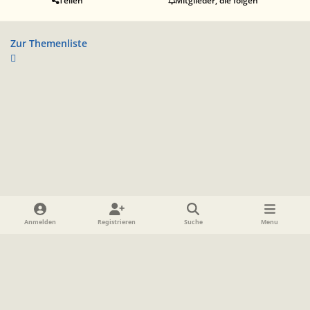
Teilen
Mitglieder, die folgen
Zur Themenliste
Heller Modus
Dunkler Modus
Systemeinstellung
Anmelden
Registrieren
Suche
Menu
Sprache
Datenschutzerklärung
Cookies
Impressum
www.TolkienForum.de
Powered by
Invision Community