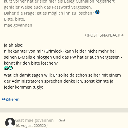
kurz vorher hat er sich hier als Beleg Cúthalion registriert,
genialer Weise auch das Password vergessen.
Daher die Frage: Ist es möglich ihn zu löschen?
Bitte, bitte,
mae govannen
<{POST_SNAPBACK}>
ja äh also:
n bekannter von mir (Grimlock) kann leider nicht mehr bei
seinen E-Mails einloggen und das PW hat er auch vergessen -
könnt ihr den bitte löschen?
Wat ich damit sagen will: Er sollte da schon selber mit einem
der Administratoren sprechen denke ich, sonst könnte ja
jeder kommen :ugly:
Zitieren
Gast mae govannen
Gast
16. August 2005
20 J.