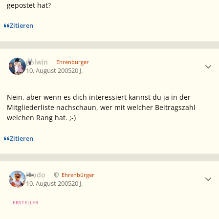
gepostet hat?
Zitieren
Ersteller-Statistik
golwin
Ehrenbürger
10. August 2005
20 J.
Nein, aber wenn es dich interessiert kannst du ja in der
Mitgliederliste nachschaun, wer mit welcher Beitragszahl
welchen Rang hat. ;-)
Zitieren
Ersteller-Statistik
Frodo
Ehrenbürger
10. August 2005
20 J.
ERSTELLER