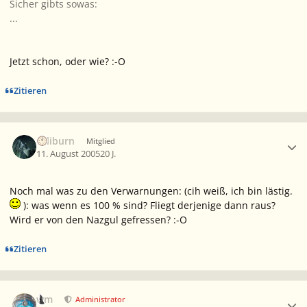
Sicher gibts sowas:
...
Jetzt schon, oder wie? :-O
Zitieren
Ersteller-Statistik
caliburn
Mitglied
11. August 2005
20 J.
Noch mal was zu den Verwarnungen: (cih weiß, ich bin lästig.
): was wenn es 100 % sind? Fliegt derjenige dann raus?
Wird er von den Nazgul gefressen? :-O
Zitieren
Ersteller-Statistik
wm
Administrator