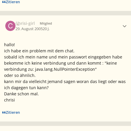
Zitieren
Ersteller-Statistik
Chrisi-girl
Mitglied
29. August 2005
20 J.
hallo!
ich habe ein problem mit dem chat.
sobald ich mein name und mein passwort eingegeben habe
bekomme ich keine verbindung und dann kommt : "keine
verbindung zu: java.lang.NullPointerException"
oder so ähnlich.
kann mir da vielleicht jemand sagen woran das liegt oder was
ich dagegen tun kann?
Danke schon mal.
chrisi
Zitieren
Ersteller-Statistik