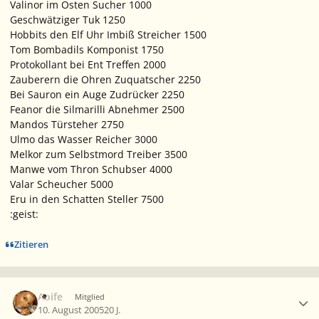
Valinor im Osten Sucher 1000
Geschwätziger Tuk 1250
Hobbits den Elf Uhr Imbiß Streicher 1500
Tom Bombadils Komponist 1750
Protokollant bei Ent Treffen 2000
Zauberern die Ohren Zuquatscher 2250
Bei Sauron ein Auge Zudrücker 2250
Feanor die Silmarilli Abnehmer 2500
Mandos Türsteher 2750
Ulmo das Wasser Reicher 3000
Melkor zum Selbstmord Treiber 3500
Manwe vom Thron Schubser 4000
Valar Scheucher 5000
Eru in den Schatten Steller 7500
:geist:
Zitieren
Ersteller-Statistik
Aoife
Mitglied
10. August 2005
20 J.