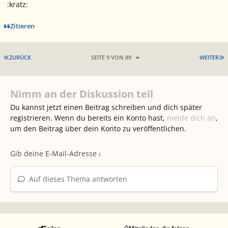
:kratz:
Zitieren
ERSTE SEITE
L
ZURÜCK
SEITE 9 VON 89
WEITER
Nimm an der Diskussion teil
Du kannst jetzt einen Beitrag schreiben und dich später
registrieren. Wenn du bereits ein Konto hast,
melde dich an
,
um den Beitrag über dein Konto zu veröffentlichen.
Auf dieses Thema antworten