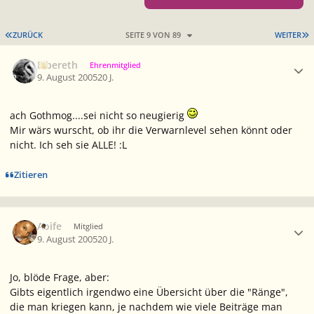
ERSTE SEITE
L
ZURÜCK
SEITE 9 VON 89
WEITER
Ersteller-Statistik
Elbereth
Ehrenmitglied
9. August 2005
20 J.
ach Gothmog....sei nicht so neugierig
Mir wärs wurscht, ob ihr die Verwarnlevel sehen könnt oder
nicht. Ich seh sie ALLE! :L
Zitieren
Ersteller-Statistik
Aoife
Mitglied
9. August 2005
20 J.
Jo, blöde Frage, aber:
Gibts eigentlich irgendwo eine Übersicht über die "Ränge",
die man kriegen kann, je nachdem wie viele Beiträge man