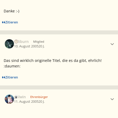
Danke :-)
Zitieren
Ersteller-Statistik
caliburn
Mitglied
10. August 2005
20 J.
Das sind wirklich originelle Titel, die es da gibt, ehrlich!
:daumen:
Zitieren
Ersteller-Statistik
golwin
Ehrenbürger
11. August 2005
20 J.