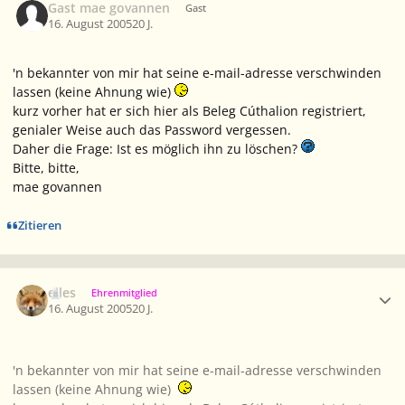
Gast mae govannen
Gast
16. August 2005
20 J.
'n bekannter von mir hat seine e-mail-adresse verschwinden
lassen (keine Ahnung wie)
kurz vorher hat er sich hier als Beleg Cúthalion registriert,
genialer Weise auch das Password vergessen.
Daher die Frage: Ist es möglich ihn zu löschen?
Bitte, bitte,
mae govannen
Zitieren
Ersteller-Statistik
elles
Ehrenmitglied
16. August 2005
20 J.
'n bekannter von mir hat seine e-mail-adresse verschwinden
lassen (keine Ahnung wie)