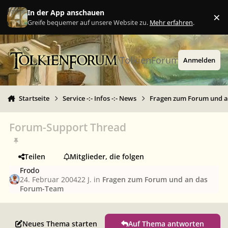
Zu Inhalt springen
In der App anschauen
×
Ig
Greife bequemer auf unsere Website zu.
Mehr erfahren
.
TolkienForum
Anmelden
Startseite
Service -:- Infos -:- News
Fragen zum Forum und 
Forum-Support Thread
Teilen
Mitglieder, die folgen
Frodo
24. Februar 2004
22 J.
in
Fragen zum Forum und an das
Forum-Team
Neues Thema starten
Auf Thema antworten