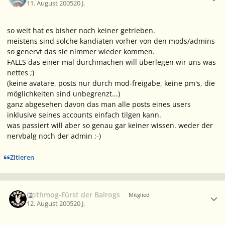
11. August 2005
20 J.
so weit hat es bisher noch keiner getrieben.
meistens sind solche kandiaten vorher von den mods/admins
so genervt das sie nimmer wieder kommen.
FALLS das einer mal durchmachen will überlegen wir uns was
nettes ;)
(keine avatare, posts nur durch mod-freigabe, keine pm's, die
möglichkeiten sind unbegrenzt...)
ganz abgesehen davon das man alle posts eines users
inklusive seines accounts einfach tilgen kann.
was passiert will aber so genau gar keiner wissen. weder der
nervbalg noch der admin ;-)
Zitieren
Ersteller-Statistik
Gothmog-Fürst der Balrogs
Mitglied
12. August 2005
20 J.