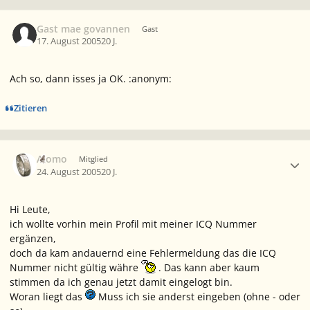
Gast mae govannen
Gast
17. August 2005
20 J.
Ach so, dann isses ja OK. :anonym:
Zitieren
Ersteller-Statistik
Alomo
Mitglied
24. August 2005
20 J.
Hi Leute,
ich wollte vorhin mein Profil mit meiner ICQ Nummer
ergänzen,
doch da kam andauernd eine Fehlermeldung das die ICQ
Nummer nicht gültig währe
. Das kann aber kaum
stimmen da ich genau jetzt damit eingelogt bin.
Woran liegt das
Muss ich sie anderst eingeben (ohne - oder