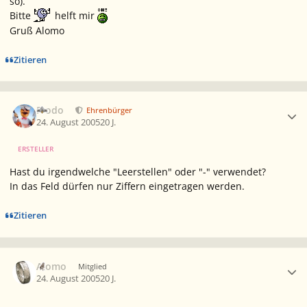
so).
Bitte
helft mir
Gruß Alomo
Zitieren
Ersteller-Statistik
Frodo
Ehrenbürger
24. August 2005
20 J.
ERSTELLER
Hast du irgendwelche "Leerstellen" oder "-" verwendet?
In das Feld dürfen nur Ziffern eingetragen werden.
Zitieren
Ersteller-Statistik
Alomo
Mitglied
24. August 2005
20 J.